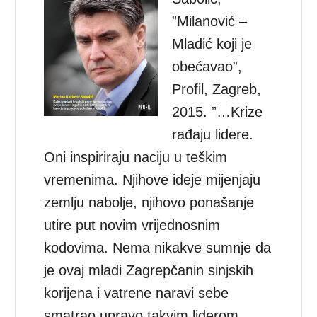
”Milanović –
Mladić koji je
obećavao”,
Profil, Zagreb,
2015. ”…Krize
rađaju lidere.
Oni inspiriraju naciju u teškim
vremenima. Njihove ideje mijenjaju
zemlju nabolje, njihovo ponašanje
utire put novim vrijednosnim
kodovima. Nema nikakve sumnje da
je ovaj mladi Zagrepčanin sinjskih
korijena i vatrene naravi sebe
smatrao upravo takvim liderom.