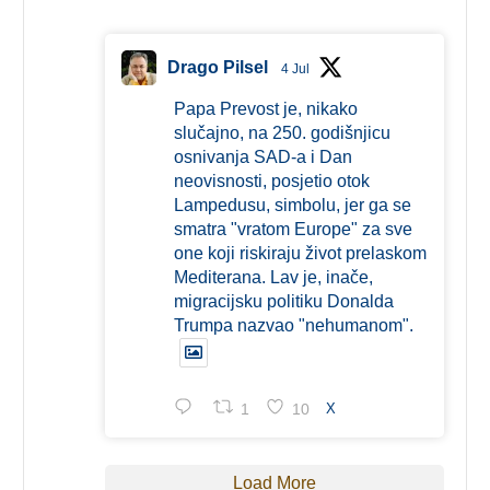
Drago Pilsel
4 Jul
Papa Prevost je, nikako
slučajno, na 250. godišnjicu
osnivanja SAD-a i Dan
neovisnosti, posjetio otok
Lampedusu, simbolu, jer ga se
smatra "vratom Europe" za sve
one koji riskiraju život prelaskom
Mediterana. Lav je, inače,
migracijsku politiku Donalda
Trumpa nazvao "nehumanom".
1
10
X
Load More