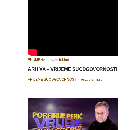
EKUMENA – ostale tribine
ARHIVA – VRIJEME SUODGOVORNOSTI
VRIJEME SUODGOVORNOSTI – ostale emisije