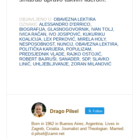
OBJAVLJENO U:
OBAVEZNA LEKTIRA
OZNAKE:
ALESSANDRO D'ERRICO
,
BIOGRAFIJA
,
GLASNOGOVORNIK
,
IVAN TOLJ
,
IVICA RAČAN
,
IVO JOSIPOVIĆ
,
KUKURIKU
KOALICIJA
,
LEX PERKOVIĆ
,
MIRELA HOLY
,
NESPOSOBNOST
,
NUNCIJ
,
OBAVEZNA LEKTIRA
,
POLITIČKA KARIJERA
,
POPULIZAM
,
PREDSJEDNIK VLADE
,
RAJKO OSTOJIĆ
,
ROBERT BAJRUŠI
,
SANADER
,
SDP
,
SLAVKO
LINIĆ
,
UHLJEBLJIVANJE
,
ZORAN MILANOVIĆ
Drago Pilsel
Follow
Born in 1962 in Buenos Aires, Argentina. Lives in
Zagreb, Croatia. Journalist and Theologian. Married.
d.pilsel@zamir.net