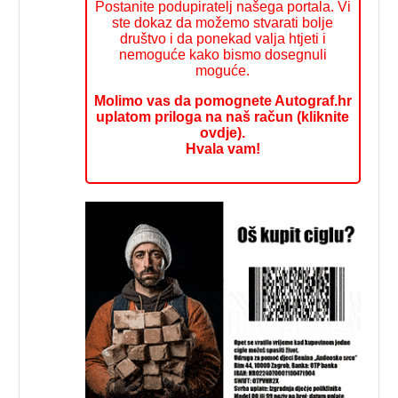
Postanite podupiratelj našega portala. Vi
ste dokaz da možemo stvarati bolje
društvo i da ponekad valja htjeti i
nemoguće kako bismo dosegnuli
moguće.
Molimo vas da pomognete Autograf.hr
uplatom priloga na naš račun (kliknite
ovdje).
Hvala vam!