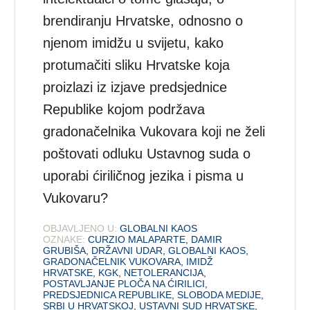
brendiranju Hrvatske, odnosno o
njenom imidžu u svijetu, kako
protumačiti sliku Hrvatske koja
proizlazi iz izjave predsjednice
Republike kojom podržava
gradonačelnika Vukovara koji ne želi
poštovati odluku Ustavnog suda o
uporabi ćiriličnog jezika i pisma u
Vukovaru?
OBJAVLJENO U:
GLOBALNI KAOS
OZNAKE:
CURZIO MALAPARTE
,
DAMIR
GRUBIŠA
,
DRŽAVNI UDAR
,
GLOBALNI KAOS
,
GRADONAČELNIK VUKOVARA
,
IMIDŽ
HRVATSKE
,
KGK
,
NETOLERANCIJA
,
POSTAVLJANJE PLOČA NA ĆIRILICI
,
PREDSJEDNICA REPUBLIKE
,
SLOBODA MEDIJE
,
SRBI U HRVATSKOJ
,
USTAVNI SUD HRVATSKE
,