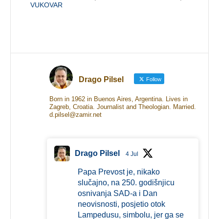
VUKOVAR
Drago Pilsel
Follow
Born in 1962 in Buenos Aires, Argentina. Lives in
Zagreb, Croatia. Journalist and Theologian. Married.
d.pilsel@zamir.net
Drago Pilsel
4 Jul
Papa Prevost je, nikako
slučajno, na 250. godišnjicu
osnivanja SAD-a i Dan
neovisnosti, posjetio otok
Lampedusu, simbolu, jer ga se