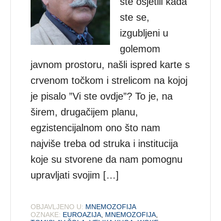
ste osjetili kada
ste se,
izgubljeni u
golemom
javnom prostoru, našli ispred karte s
crvenom točkom i strelicom na kojoj
je pisalo ”Vi ste ovdje”? To je, na
širem, drugačijem planu,
egzistencijalnom ono što nam
najviše treba od struka i institucija
koje su stvorene da nam pomognu
upravljati svojim […]
OBJAVLJENO U:
MNEMOZOFIJA
OZNAKE:
EUROAZIJA
,
MNEMOZOFIJA
,