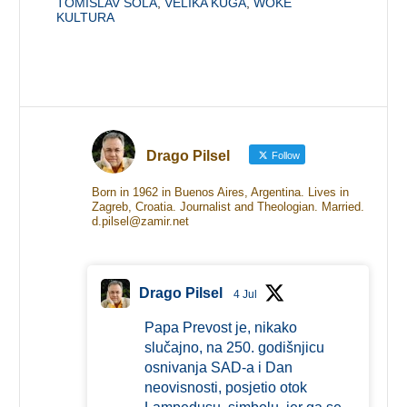
TOMISLAV ŠOLA
,
VELIKA KUGA
,
WOKE
KULTURA
Drago Pilsel
Follow
Born in 1962 in Buenos Aires, Argentina. Lives in
Zagreb, Croatia. Journalist and Theologian. Married.
d.pilsel@zamir.net
Drago Pilsel
4 Jul
Papa Prevost je, nikako
slučajno, na 250. godišnjicu
osnivanja SAD-a i Dan
neovisnosti, posjetio otok