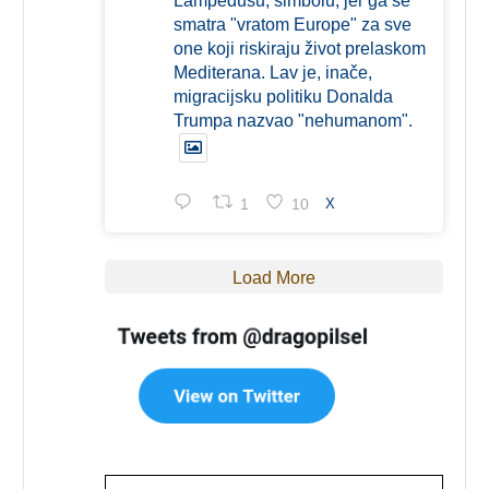
Lampedusu, simbolu, jer ga se
smatra "vratom Europe" za sve
one koji riskiraju život prelaskom
Mediterana. Lav je, inače,
migracijsku politiku Donalda
Trumpa nazvao "nehumanom".
1
10
X
Load More