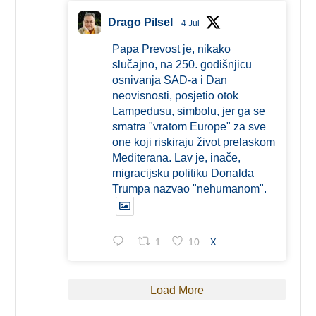
Drago Pilsel
4 Jul
Papa Prevost je, nikako
slučajno, na 250. godišnjicu
osnivanja SAD-a i Dan
neovisnosti, posjetio otok
Lampedusu, simbolu, jer ga se
smatra "vratom Europe" za sve
one koji riskiraju život prelaskom
Mediterana. Lav je, inače,
migracijsku politiku Donalda
Trumpa nazvao "nehumanom".
1
10
X
Load More