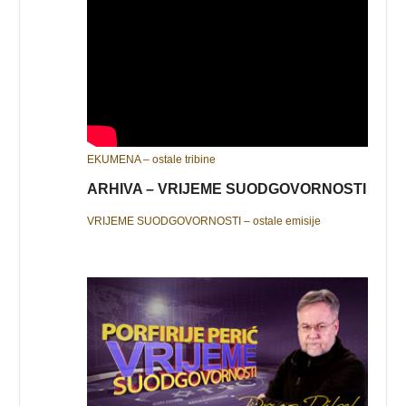
EKUMENA – ostale tribine
ARHIVA – VRIJEME SUODGOVORNOSTI
VRIJEME SUODGOVORNOSTI – ostale emisije