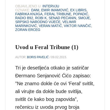
OBJAVLJENO U:
INTERVJU
OZNAKE:
DANI
,
EMIR IMAMOVIĆ
,
EX LIBRIS
,
FABRIKA KNJIGA
,
FERAL TRIBUNE
,
POPADIĆ
,
RADIO B92
,
ROBI K
,
SENAD PEĆANIN
,
SMOJE
,
SRPSKO NARODNO VIJEĆE
,
VELIMIR
MARINKOVIĆ
,
VERAN MATIĆ
,
VIKTOR IVANČIĆ
,
ZORAN ERCEG
Uvod u Feral Tribune (1)
AUTOR:
BORIS PAVELIĆ
/ 09.02.2015.
Tri je desetljeća otkako je satiričar
Đermano Senjanović Ćićo zapisao:
”Ne znamo dokle će ovi ‘Feral’ svitlit,
ali virujte da dokle bude svitlija,
svitlit će kako bog zapovida”,
rečenicu iz uvoda prvog broja