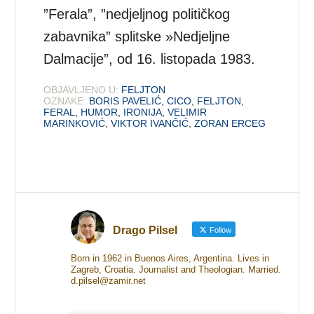
”Ferala”, ”nedjeljnog političkog
zabavnika” splitske »Nedjeljne
Dalmacije”, od 16. listopada 1983.
OBJAVLJENO U:
FELJTON
OZNAKE:
BORIS PAVELIĆ
,
CICO
,
FELJTON
,
FERAL
,
HUMOR
,
IRONIJA
,
VELIMIR
MARINKOVIĆ
,
VIKTOR IVANČIĆ
,
ZORAN ERCEG
Drago Pilsel
Follow
Born in 1962 in Buenos Aires, Argentina. Lives in
Zagreb, Croatia. Journalist and Theologian. Married.
d.pilsel@zamir.net