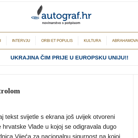
I
INTERVJU
ORBI ET POPULIS
KULTURA
ABRAHAMOVA
UKRAJINA ČIM PRIJE U EUROPSKU UNIJU!!
ntrolom
 tekst svijetle s ekrana još uvijek otvoreni
e hrvatske Vlade u kojoj se odigravala dugo
nica Vijeća za nacionalnu sigurnost na kojoj