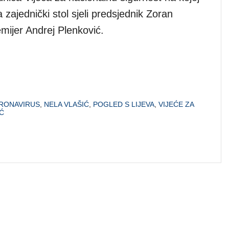
zajednički stol sjeli predsjednik Zoran
emijer Andrej Plenković.
RONAVIRUS
,
NELA VLAŠIĆ
,
POGLED S LIJEVA
,
VIJEĆE ZA
Ć