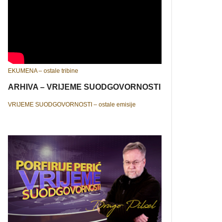
EKUMENA – ostale tribine
ARHIVA – VRIJEME SUODGOVORNOSTI
VRIJEME SUODGOVORNOSTI – ostale emisije