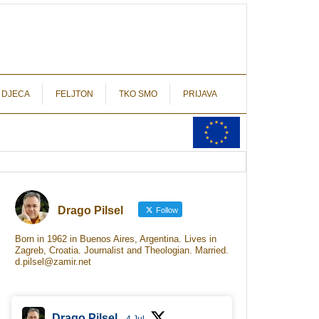
autograf.hr
novinarstvo s potpisom
 DJECA
FELJTON
TKO SMO
PRIJAVA
Drago Pilsel
Follow
Born in 1962 in Buenos Aires, Argentina. Lives in
Zagreb, Croatia. Journalist and Theologian. Married.
d.pilsel@zamir.net
Drago Pilsel