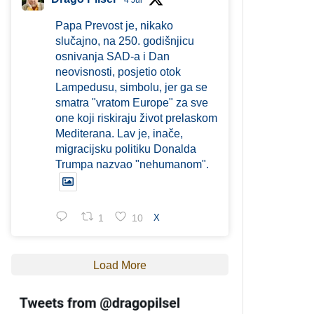
4 Jul
Papa Prevost je, nikako
slučajno, na 250. godišnjicu
osnivanja SAD-a i Dan
neovisnosti, posjetio otok
Lampedusu, simbolu, jer ga se
smatra "vratom Europe" za sve
one koji riskiraju život prelaskom
Mediterana. Lav je, inače,
migracijsku politiku Donalda
Trumpa nazvao "nehumanom".
1
10
X
Load More