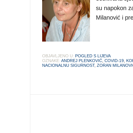
su napokon za 
Milanović i pr
OBJAVLJENO U:
POGLED S LIJEVA
OZNAKE:
ANDREJ PLENKOVIĆ
,
COVID-19
,
KO
NACIONALNU SIGURNOST
,
ZORAN MILANOVI