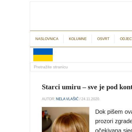
NASLOVNICA
KOLUMNE
OSVRT
ODJEC
Starci umiru – sve je pod ko
AUTOR:
NELA VLAŠIĆ
/ 24.11.2020.
Dok pišem ovaj
prozori zgrad
očekivana sjed