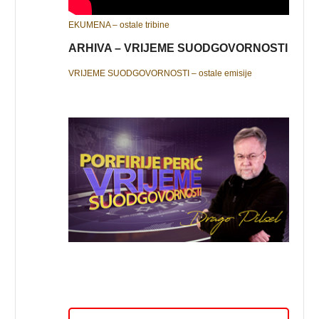
EKUMENA – ostale tribine
ARHIVA – VRIJEME SUODGOVORNOSTI
VRIJEME SUODGOVORNOSTI – ostale emisije