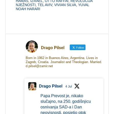
HAMAS
,
IZRAEL
,
OTTO RAFFAI
,
REVOLUCIJA
NJEŽNOSTI
,
TEL AVIV
,
VIVIAN SILVA
,
YUVAL
NOAH HARARI
Drago Pilsel
Follow
Born in 1962 in Buenos Aires, Argentina. Lives in
Zagreb, Croatia. Journalist and Theologian. Married.
d.pilsel@zamir.net
Drago Pilsel
4 Jul
Papa Prevost je, nikako
slučajno, na 250. godišnjicu
osnivanja SAD-a i Dan
neovisnosti, posjetio otok