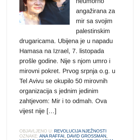
neumorno
angažirana za
mir sa svojim
palestinskim
drugaricama. Ubijena je u napadu
Hamasa na Izrael, 7. listopada
prošle godine. Nije s njom umro i
mirovni pokret. Prvog srpnja o.g. u
Tel Avivu se okupilo 50 mirovnih
organizacija s jednim jedinim
zahtjevom: Mir i to odmah. Ova
vijest nije […]
OBJAVLJENO U:
REVOLUCIJA NJEŽNOSTI
OZNAKE:
ANA RAFFAI
,
DAVID GROSSMAN
,