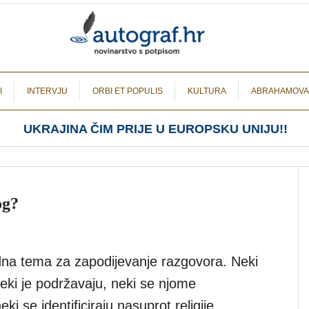
I
INTERVJU
ORBI ET POPULIS
KULTURA
ABRAHAMOVA
UKRAJINA ČIM PRIJE U EUROPSKU UNIJU!!
og?
odna tema za zapodijevanje razgovora. Neki
eki je podržavaju, neki se njome
neki se identificiraju nasuprot religije.