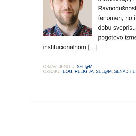
Ravnodušnost 
fenomen, no 
dobu sveprisut
pogotovo izmeđ
institucionalnom […]
OBJAVLJENO U:
SEL@M
OZNAKE:
BOG
,
RELIGIJA
,
SEL@M
,
SENAD HE