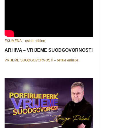
EKUMENA – ostale tribine
ARHIVA – VRIJEME SUODGOVORNOSTI
VRIJEME SUODGOVORNOSTI – ostale emisije