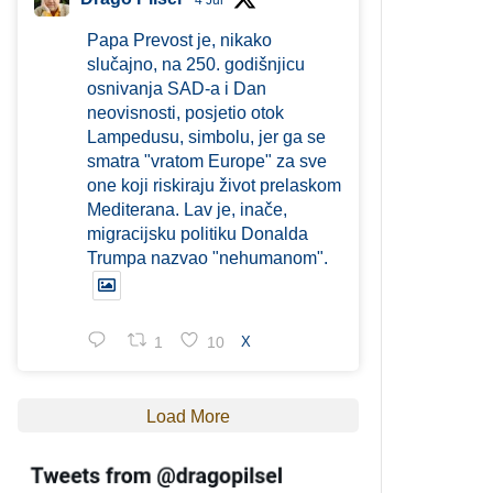
4 Jul
Papa Prevost je, nikako
slučajno, na 250. godišnjicu
osnivanja SAD-a i Dan
neovisnosti, posjetio otok
Lampedusu, simbolu, jer ga se
smatra "vratom Europe" za sve
one koji riskiraju život prelaskom
Mediterana. Lav je, inače,
migracijsku politiku Donalda
Trumpa nazvao "nehumanom".
1
10
X
Load More