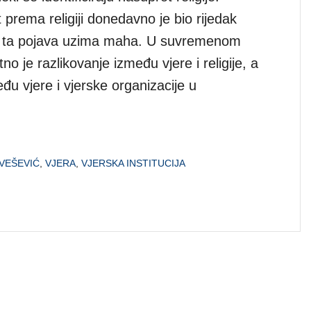
prema religiji donedavno je bio rijedak
i ta pojava uzima maha. U suvremenom
no je razlikovanje između vjere i religije, a
u vjere i vjerske organizacije u
VEŠEVIĆ
,
VJERA
,
VJERSKA INSTITUCIJA