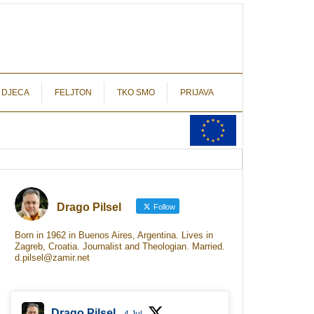
autograf.hr
novinarstvo s potpisom
 DJECA
FELJTON
TKO SMO
PRIJAVA
Drago Pilsel
Follow
Born in 1962 in Buenos Aires, Argentina. Lives in
Zagreb, Croatia. Journalist and Theologian. Married.
d.pilsel@zamir.net
Drago Pilsel