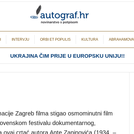
I
INTERVJU
ORBI ET POPULIS
KULTURA
ABRAHAMOVA
UKRAJINA ČIM PRIJE U EUROPSKU UNIJU!!
macije Zagreb filma stigao osmominutni film
lovenskom festivalu dokumentarnog,
a ovaj crtać autora Ante Zaninovića (1934. –