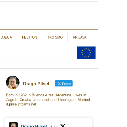
autograf.hr
novinarstvo s potpisom
 DJECA
FELJTON
TKO SMO
PRIJAVA
Drago Pilsel
Follow
Born in 1962 in Buenos Aires, Argentina. Lives in
Zagreb, Croatia. Journalist and Theologian. Married.
d.pilsel@zamir.net
Drago Pilsel