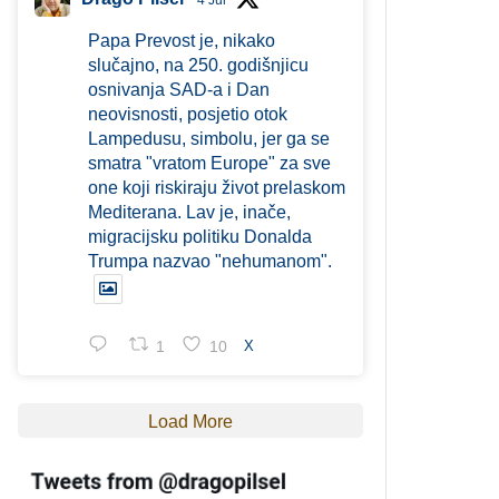
4 Jul
Papa Prevost je, nikako
slučajno, na 250. godišnjicu
osnivanja SAD-a i Dan
neovisnosti, posjetio otok
Lampedusu, simbolu, jer ga se
smatra "vratom Europe" za sve
one koji riskiraju život prelaskom
Mediterana. Lav je, inače,
migracijsku politiku Donalda
Trumpa nazvao "nehumanom".
1
10
X
Load More