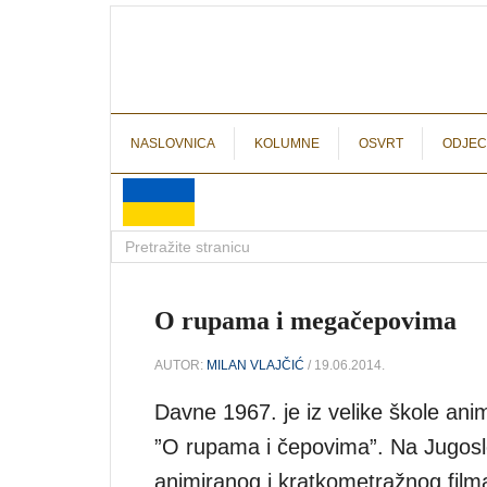
NASLOVNICA
KOLUMNE
OSVRT
ODJEC
O rupama i megačepovima
AUTOR:
MILAN VLAJČIĆ
/ 19.06.2014.
Davne 1967. je iz velike škole ani
”O rupama i čepovima”. Na Jugos
animiranog i kratkometražnog film