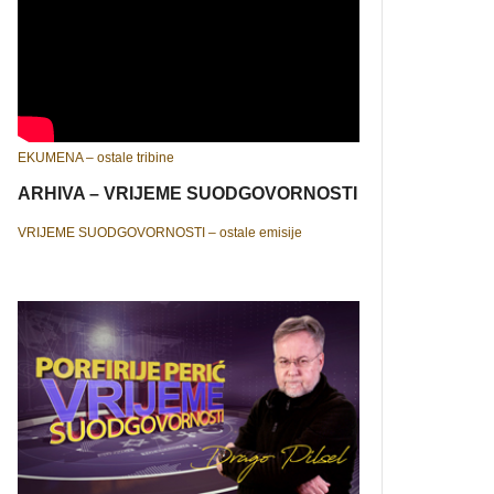
EKUMENA – ostale tribine
ARHIVA – VRIJEME SUODGOVORNOSTI
VRIJEME SUODGOVORNOSTI – ostale emisije