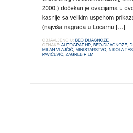
2000.) dočekan je ovacijama u dvo
kasnije sa velikim uspehom prika
(najviša nagrada u Locarnu […]
OBJAVLJENO U:
BEO DIJAGNOZE
OZNAKE:
AUTOGRAF.HR
,
BEO-DIJAGNOZE
,
D
MILAN VLAJČIĆ
,
MINISTARSTVO
,
NIKOLA TES
PAVIĆEVIĆ
,
ZAGREB FILM