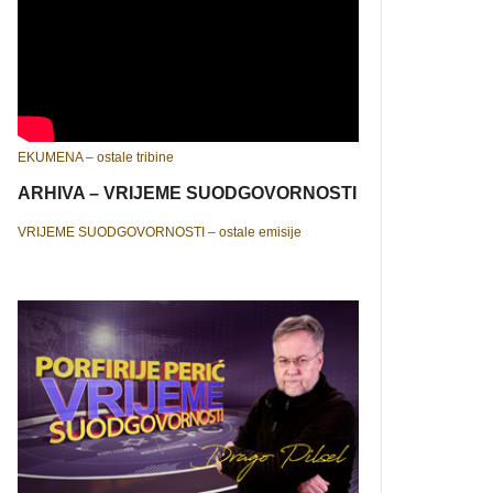
EKUMENA – ostale tribine
ARHIVA – VRIJEME SUODGOVORNOSTI
VRIJEME SUODGOVORNOSTI – ostale emisije