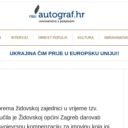
I
INTERVJU
ORBI ET POPULIS
KULTURA
ABRAHAMOVA
UKRAJINA ČIM PRIJE U EUROPSKU UNIJU!!
rema židovskoj zajednici u vrijeme tzv.
ila je Židovskoj općini Zagreb darovati
svojevrsnu kompenzaciju za imovinu koja joj