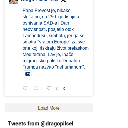
4 Jul
Papa Prevost je, nikako
slučajno, na 250. godišnjicu
osnivanja SAD-a i Dan
neovisnosti, posjetio otok
Lampedusu, simbolu, jer ga se
smatra "vratom Europe" za sve
one koji riskiraju život prelaskom
Mediterana. Lav je, inače,
migracijsku politiku Donalda
Trumpa nazvao "nehumanom".
1
10
X
Load More