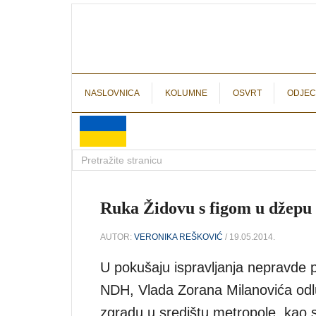
NASLOVNICA
KOLUMNE
OSVRT
ODJEC
Ruka Židovu s figom u džepu
AUTOR:
VERONIKA REŠKOVIĆ
/ 19.05.2014.
U pokušaju ispravljanja nepravde p
NDH, Vlada Zorana Milanovića odluč
zgradu u središtu metropole, kao 