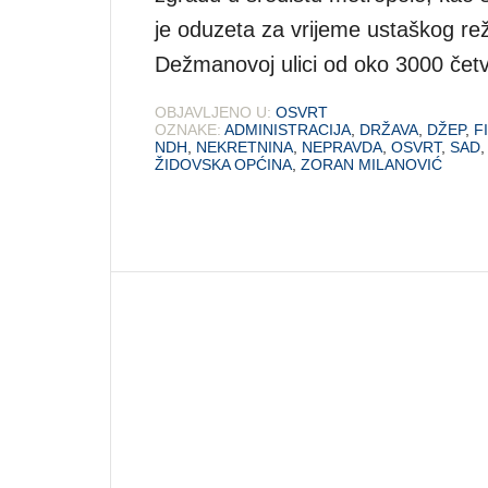
je oduzeta za vrijeme ustaškog rež
Dežmanovoj ulici od oko 3000 čet
OBJAVLJENO U:
OSVRT
OZNAKE:
ADMINISTRACIJA
,
DRŽAVA
,
DŽEP
,
F
NDH
,
NEKRETNINA
,
NEPRAVDA
,
OSVRT
,
SAD
ŽIDOVSKA OPĆINA
,
ZORAN MILANOVIĆ