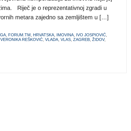
ima. Riječ je o reprezentativnoj zgradi u
vornih metara zajedno sa zemljištem u […]
IGA
,
FORUM.TM
,
HRVATSKA
,
IMOVINA
,
IVO JOSPIOVIĆ
,
,
VERONIKA REŠKOVIĆ
,
VLADA
,
VLAS
,
ZAGREB
,
ŽIDOV
,