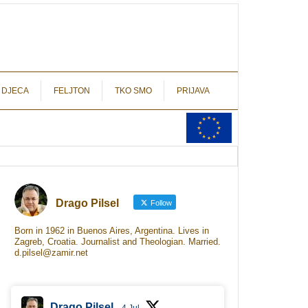
autograf.hr
novinarstvo s potpisom
 DJECA
FELJTON
TKO SMO
PRIJAVA
Drago Pilsel
Follow
Born in 1962 in Buenos Aires, Argentina. Lives in
Zagreb, Croatia. Journalist and Theologian. Married.
d.pilsel@zamir.net
Drago Pilsel