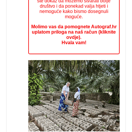
ste dokaz da možemo stvarati bolje
društvo i da ponekad valja htjeti i
nemoguće kako bismo dosegnuli
moguće.
Molimo vas da pomognete Autograf.hr
uplatom priloga na naš račun (kliknite
ovdje).
Hvala vam!