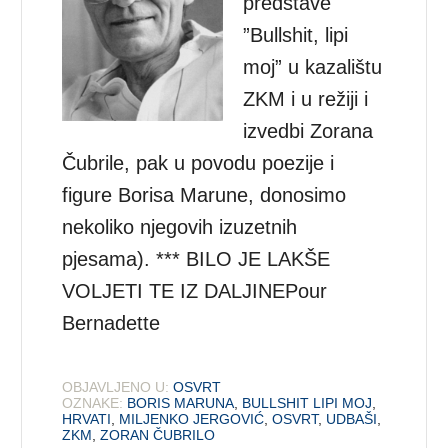
predstave
”Bullshit, lipi
moj” u kazalištu
ZKM i u režiji i
izvedbi Zorana
Čubrile, pak u povodu poezije i
figure Borisa Marune, donosimo
nekoliko njegovih izuzetnih
pjesama). *** BILO JE LAKŠE
VOLJETI TE IZ DALJINEPour
Bernadette
OBJAVLJENO U:
OSVRT
OZNAKE:
BORIS MARUNA
,
BULLSHIT LIPI MOJ
,
HRVATI
,
MILJENKO JERGOVIĆ
,
OSVRT
,
UDBAŠI
,
ZKM
,
ZORAN ČUBRILO