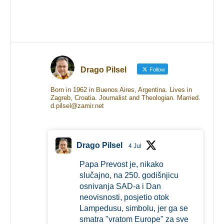
Drago Pilsel
Follow
Born in 1962 in Buenos Aires, Argentina. Lives in
Zagreb, Croatia. Journalist and Theologian. Married.
d.pilsel@zamir.net
Drago Pilsel
4 Jul
Papa Prevost je, nikako
slučajno, na 250. godišnjicu
osnivanja SAD-a i Dan
neovisnosti, posjetio otok
Lampedusu, simbolu, jer ga se
smatra "vratom Europe" za sve