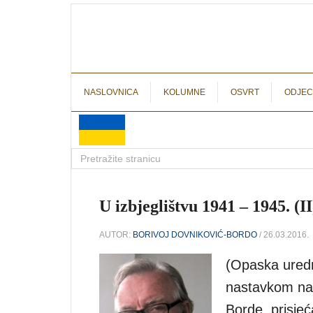
NASLOVNICA
KOLUMNE
OSVRT
ODJEC
U izbjeglištvu 1941 – 1945. (I
AUTOR:
BORIVOJ DOVNIKOVIĆ-BORDO
/ 26.03.2016.
(Opaska uredn
nastavkom naš
Borde, prisjeć