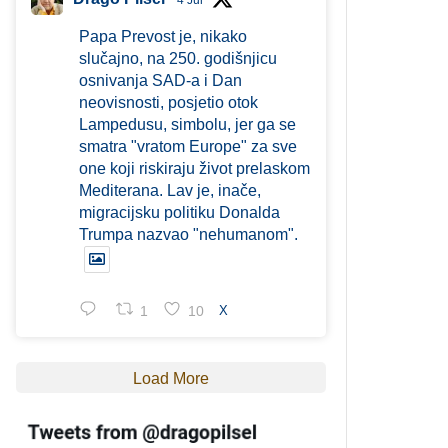
4 Jul
Papa Prevost je, nikako
slučajno, na 250. godišnjicu
osnivanja SAD-a i Dan
neovisnosti, posjetio otok
Lampedusu, simbolu, jer ga se
smatra "vratom Europe" za sve
one koji riskiraju život prelaskom
Mediterana. Lav je, inače,
migracijsku politiku Donalda
Trumpa nazvao "nehumanom".
1
10
X
Load More