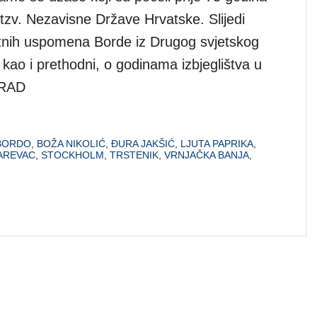
tzv. Nezavisne Države Hrvatske. Slijedi
tnih uspomena Borde iz Drugog svjetskog
, kao i prethodni, o godinama izbjeglištva u
GRAD
-BORDO
,
BOŽA NIKOLIĆ
,
ĐURA JAKŠIĆ
,
LJUTA PAPRIKA
,
AREVAC
,
STOCKHOLM
,
TRSTENIK
,
VRNJAČKA BANJA
,