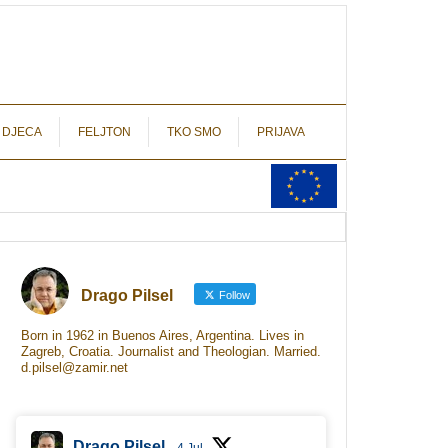
autograf.hr
novinarstvo s potpisom
 DJECA
FELJTON
TKO SMO
PRIJAVA
Drago Pilsel
Follow
Born in 1962 in Buenos Aires, Argentina. Lives in
Zagreb, Croatia. Journalist and Theologian. Married.
d.pilsel@zamir.net
Drago Pilsel