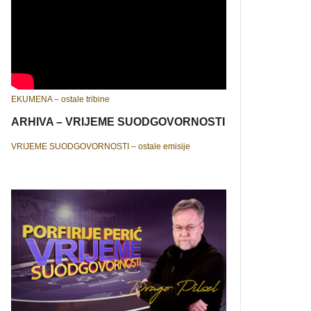
EKUMENA – ostale tribine
ARHIVA – VRIJEME SUODGOVORNOSTI
VRIJEME SUODGOVORNOSTI – ostale emisije