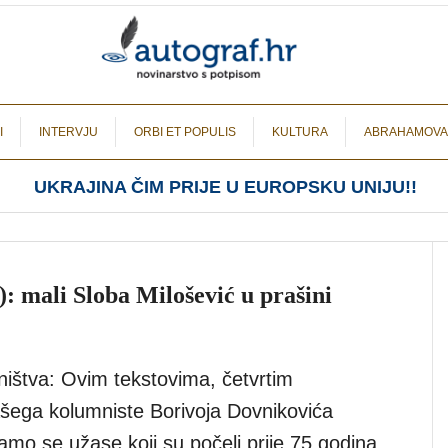
I
INTERVJU
ORBI ET POPULIS
KULTURA
ABRAHAMOVA
UKRAJINA ČIM PRIJE U EUROPSKU UNIJU!!
I): mali Sloba Milošević u prašini
ištva: Ovim tekstovima, četvrtim
ega kolumniste Borivoja Dovnikovića
amo se užase koji su počeli prije 75 godina