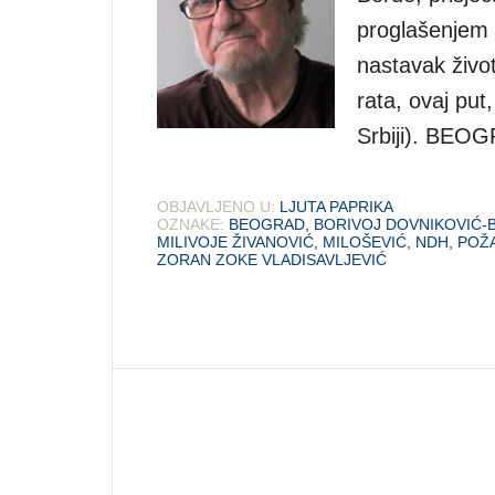
proglašenjem 
nastavak živo
rata, ovaj put
Srbiji). BEO
OBJAVLJENO U:
LJUTA PAPRIKA
OZNAKE:
BEOGRAD
,
BORIVOJ DOVNIKOVIĆ
MILIVOJE ŽIVANOVIĆ
,
MILOŠEVIĆ
,
NDH
,
POŽ
ZORAN ZOKE VLADISAVLJEVIĆ