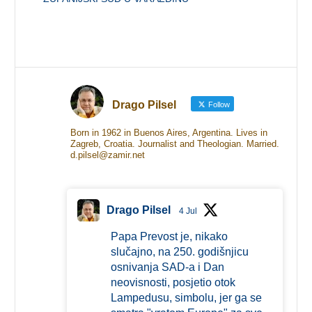
Drago Pilsel
Follow
Born in 1962 in Buenos Aires, Argentina. Lives in
Zagreb, Croatia. Journalist and Theologian. Married.
d.pilsel@zamir.net
Drago Pilsel
4 Jul
Papa Prevost je, nikako
slučajno, na 250. godišnjicu
osnivanja SAD-a i Dan
neovisnosti, posjetio otok
Lampedusu, simbolu, jer ga se