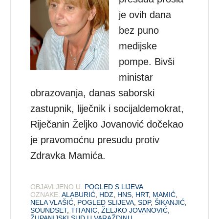
je ovih dana
bez puno
medijske
pompe. Bivši
ministar
obrazovanja, danas saborski
zastupnik, liječnik i socijaldemokrat,
Riječanin Željko Jovanović dočekao
je pravomoćnu presudu protiv
Zdravka Mamića.
OBJAVLJENO U:
POGLED S LIJEVA
OZNAKE:
ALABURIĆ
,
HDZ
,
HNS
,
HRT
,
MAMIĆ
,
NELA VLAŠIĆ
,
POGLED SLIJEVA
,
SDP
,
ŠIKANJIĆ
,
SOUNDSET
,
TITANIC
,
ŽELJKO JOVANOVIĆ
,
ŽUPANIJSKI SUD U VARAŽDINU