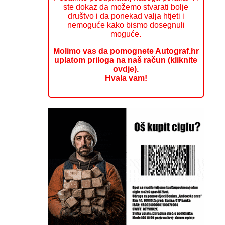
ste dokaz da možemo stvarati bolje
društvo i da ponekad valja htjeti i
nemoguće kako bismo dosegnuli
moguće.
Molimo vas da pomognete Autograf.hr
uplatom priloga na naš račun (kliknite
ovdje).
Hvala vam!