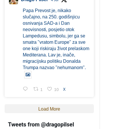
4 Jul
Papa Prevost je, nikako
slučajno, na 250. godišnjicu
osnivanja SAD-a i Dan
neovisnosti, posjetio otok
Lampedusu, simbolu, jer ga se
smatra "vratom Europe" za sve
one koji riskiraju život prelaskom
Mediterana. Lav je, inače,
migracijsku politiku Donalda
Trumpa nazvao "nehumanom".
1
10
X
Load More