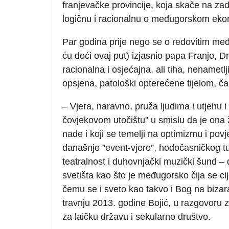
franjevačke provincije, koja skače na za
logičnu i racionalnu o međugorskom ek
Par godina prije nego se o redovitim međ
ću doći ovaj put) izjasnio papa Franjo, Dr
racionalna i osjećajna, ali tiha, nenametlj
opsjena, patološki opterećene tijelom, ča
– Vjera, naravno, pruža ljudima i utjehu i
čovjekovom utočištu” u smislu da je ona ž
nade i koji se temelji na optimizmu i po
današnje ”event-vjere”, hodočasničkog t
teatralnost i duhovnjački muzički šund –
svetišta kao što je međugorsko čija se cij
čemu se i sveto kao takvo i Bog na bizara
travnju 2013. godine Bojić, u razgovoru 
za laičku državu i sekularno društvo.