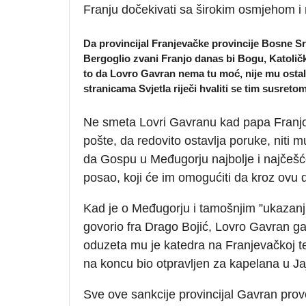
Franju dočekivati sa širokim osmjehom i n
Da provincijal Franjevačke provincije Bosne 
Bergoglio zvani Franjo danas bi Bogu, Katoličk
to da Lovro Gavran nema tu moć, nije mu osta
stranicama Svjetla riječi hvaliti se tim susreto
Ne smeta Lovri Gavranu kad papa Franjo 
pošte, da redovito ostavlja poruke, niti 
da Gospu u Međugorju najbolje i najčešće 
posao, koji će im omogućiti da kroz ovu d
Kad je o Međugorju i tamošnjim ”ukazanj
govorio fra Drago Bojić, Lovro Gavran ga 
oduzeta mu je katedra na Franjevačkoj teol
na koncu bio otpravljen za kapelana u Jaj
Sve ove sankcije provincijal Gavran pro