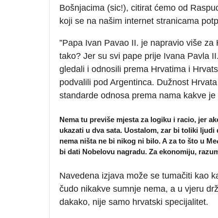
Bošnjacima (sic!), citirat ćemo od Raspu
koji se na našim internet stranicama po
”Papa Ivan Pavao II. je napravio više za 
tako? Jer su svi pape prije Ivana Pavla II. bi
gledali i odnosili prema Hrvatima i Hrvat
podvalili pod Argentinca. Dužnost Hrvata
standarde odnosa prema nama kakve je po
Nema tu previše mjesta za logiku i racio, jer ak
ukazati u dva sata. Uostalom, zar bi toliki lju
nema ništa ne bi nikog ni bilo. A za to što u Me
bi dati Nobelovu nagradu. Za ekonomiju, razum
Navedena izjava može se tumačiti kao kar
čudo nikakve sumnje nema, a u vjeru drž
dakako, nije samo hrvatski specijalitet.