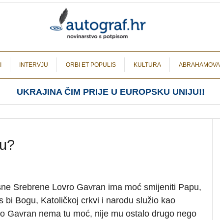
I
INTERVJU
ORBI ET POPULIS
KULTURA
ABRAHAMOVA
UKRAJINA ČIM PRIJE U EUROPSKU UNIJU!!
ju?
osne Srebrene Lovro Gavran ima moć smijeniti Papu,
bi Bogu, Katoličkoj crkvi i narodu služio kao
ro Gavran nema tu moć, nije mu ostalo drugo nego