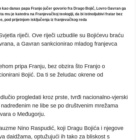
n kao danas papa Franjo jučer govorio fra Drago Bojić, Lovro Gavran ga
a mu je katedra na Franjevačkoj teologiji, da bi istinoljubivi fratar bez
e, pod prijetnjom isključenja iz franjevačkog reda
vjetla riječi. Ove riječi uzbudile su Bojićevu braću
avrana, a Gavran sankcionirao mladog franjevca
hom pripa Franju, bez obzira što Franjo o
onirani Bojić. Da ti se želudac okrene od
lučio progledati kroz prste, tvrđi nacionalno-vjerski
no nadređenim ne libe se po društvenim mrežama
avara o Međugorju.
auzme Nino Raspudić, koji Dragu Bojića i njegove
va daidžama, optužujući ih tako za bliskost s