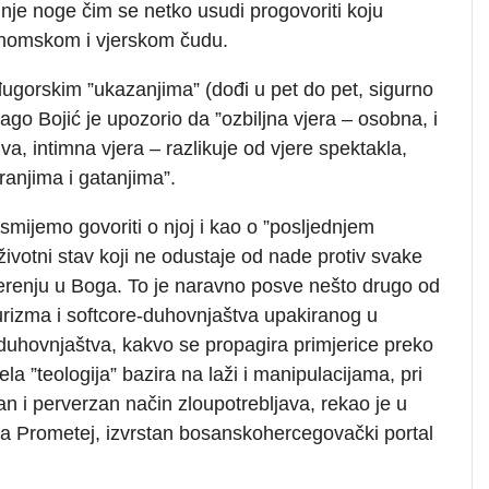
dnje noge čim se netko usudi progovoriti koju
onomskom i vjerskom čudu.
ugorskim ”ukazanjima” (dođi u pet do pet, sigurno
ago Bojić je upozorio da ”ozbiljna vjera – osobna, i
iva, intimna vjera – razlikuje od vjere spektakla,
ranjima i gatanjima”.
 smijemo govoriti o njoj i kao o ”posljednjem
ivotni stav koji ne odustaje od nade protiv svake
vjerenju u Boga. To je naravno posve nešto drugo od
urizma i softcore-duhovnjaštva upakiranog u
 duhovnjaštva, kakvo se propagira primjerice preko
ela ”teologija” bazira na laži i manipulacijama, pri
n i perverzan način zloupotrebljava, rekao je u
za Prometej, izvrstan bosanskohercegovački portal