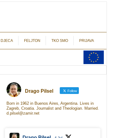
autograf.hr
novinarstvo s potpisom
 DJECA
FELJTON
TKO SMO
PRIJAVA
Drago Pilsel
Follow
Born in 1962 in Buenos Aires, Argentina. Lives in
Zagreb, Croatia. Journalist and Theologian. Married.
d.pilsel@zamir.net
Drago Pilsel