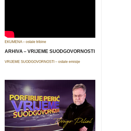
EKUMENA – ostale tribine
ARHIVA – VRIJEME SUODGOVORNOSTI
VRIJEME SUODGOVORNOSTI – ostale emisije