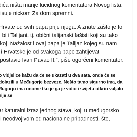
dića ništa manje lucidnog komentatora Novog lista,
tpisuje nickom Za dom spremni.
Hrvate od svih papa prije njega. A znate zašto je to
li Talijani, tj. obični talijanski fašisti koji su tako
skoj. Nažalost i ovaj papa je Talijan kojeg su nam
 i Hrvatske je od svakoga pape zahtijevati
stavio Ivan Pavao II.”, piše ogorčeni komentator.
o vidjelice kažu da će se ukazati u dva sata, onda će se
di dolazili u Međugorje bezveze. Nešto tamo sigurno ima, da
đugorju ima onome tko je ga je vidio i svijetu otkrio valjalo
ije se
ikaturalni izraz jednog stava, koji u međugorsko
i neodvojivom od nacionalne pripadnosti, što,