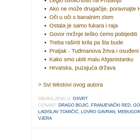
•
Leglo dvoličnosti na Prisavlju
•
Ako ne može drugačije, poravnajte
•
Oči u oči s banalnim zlom
•
Ostala je samo fukara i raja
•
Govor mržnje teško ćemo pobijediti
•
Treba raširiti krila pa šta bude
•
Praljak - Tuđmanova žrtva i osuđeni 
•
Kako smo ubili malu Afganistanku
•
Hrvatska, puzajuća država
> Svi tekstovi ovog autora
OBJAVLJENO U:
OSVRT
OZNAKE:
DRAGO BOJIĆ
,
FRANJEVAČKI RED
,
GO
LADISLAV TOMIČIĆ
,
LOVRO GAVRAN
,
MEĐUGOR
VJERA