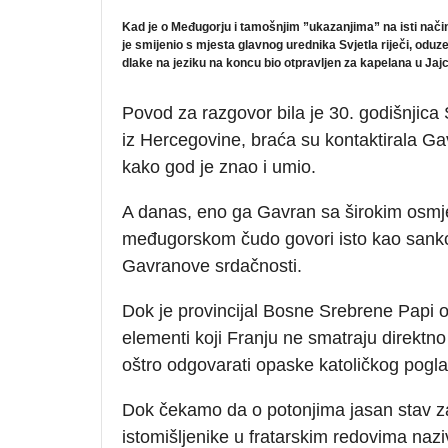
Kad je o Međugorju i tamošnjim ”ukazanjima” na isti nači
je smijenio s mjesta glavnog urednika Svjetla riječi, oduzet
dlake na jeziku na koncu bio otpravljen za kapelana u Jajc
Povod za razgovor bila je 30. godišnjica S
iz Hercegovine, braća su kontaktirala G
kako god je znao i umio.
A danas, eno ga Gavran sa širokim osmje
međugorskom čudo govori isto kao sankci
Gavranove srdačnosti.
Dok je provincijal Bosne Srebrene Papi od
elementi koji Franju ne smatraju direkt
oštro odgovarati opaske katoličkog pogl
Dok čekamo da o potonjima jasan stav z
istomišljenike u fratarskim redovima nazi