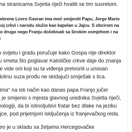
a stranicama Svjetla riječi hvaliti se tim susretom.
Srebrene Lovro Gavran ima moć smijeniti Papu, Jorge Mario
oj crkvi i narodu služio kao kapelan u Jajcu. S obzirom na
lo drugo nego Franju dočekivati sa širokim osmjehom i na
m
svijetu i gradu poručuje kako Gospa nije direktor
mu smeta što poglavar Katoličke crkve daje do znanja
vide oni koji su ta viđenja pretvorili u unosan
olinu suza prođu ne skidajući smiješak s lica.
ima” na isti način kao danas papa Franjo jučer
je smijenio s mjesta glavnog urednika Svjetla riječi,
ogiji, da bi istinoljubivi fratar bez dlake na jeziku
ce, pod prijetnjom isključenja iz franjevačkog reda.
veo je u skladu sa željama Hercegovačke