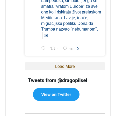
Lampedusu, simbolu, jer ga se
smatra "vratom Europe" za sve
one koji riskiraju život prelaskom
Mediterana. Lav je, inače,
migracijsku politiku Donalda
Trumpa nazvao "nehumanom".
1
10
X
Load More