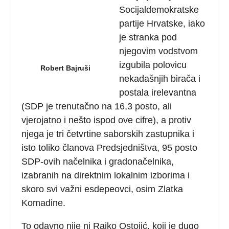
Socijaldemokratske
partije Hrvatske, iako
je stranka pod
njegovim vodstvom
izgubila polovicu
Robert Bajruši
nekadašnjih birača i
postala irelevantna
(SDP je trenutačno na 16,3 posto, ali
vjerojatno i nešto ispod ove cifre), a protiv
njega je tri četvrtine saborskih zastupnika i
isto toliko članova Predsjedništva, 95 posto
SDP-ovih načelnika i gradonačelnika,
izabranih na direktnim lokalnim izborima i
skoro svi važni esdepeovci, osim Zlatka
Komadine.
To odavno nije ni Rajko Ostojić, koji je dugo