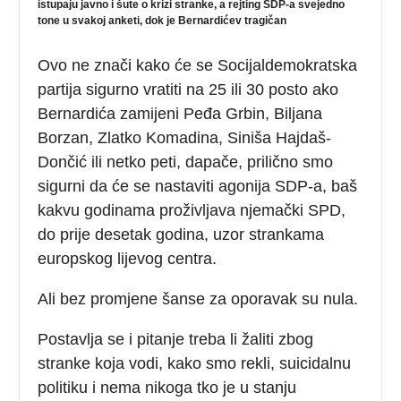
istupaju javno i šute o krizi stranke, a rejting SDP-a svejedno
tone u svakoj anketi, dok je Bernardićev tragičan
Ovo ne znači kako će se Socijaldemokratska
partija sigurno vratiti na 25 ili 30 posto ako
Bernardića zamijeni Peđa Grbin, Biljana
Borzan, Zlatko Komadina, Siniša Hajdaš-
Dončić ili netko peti, dapače, prilično smo
sigurni da će se nastaviti agonija SDP-a, baš
kakvu godinama proživljava njemački SPD,
do prije desetak godina, uzor strankama
europskog lijevog centra.
Ali bez promjene šanse za oporavak su nula.
Postavlja se i pitanje treba li žaliti zbog
stranke koja vodi, kako smo rekli, suicidalnu
politiku i nema nikoga tko je u stanju