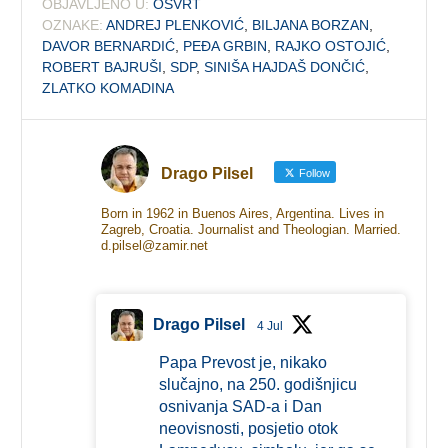
OBJAVLJENO U:
OSVRT
OZNAKE:
ANDREJ PLENKOVIĆ
,
BILJANA BORZAN
,
DAVOR BERNARDIĆ
,
PEĐA GRBIN
,
RAJKO OSTOJIĆ
,
ROBERT BAJRUŠI
,
SDP
,
SINIŠA HAJDAŠ DONČIĆ
,
ZLATKO KOMADINA
Drago Pilsel
Follow
Born in 1962 in Buenos Aires, Argentina. Lives in
Zagreb, Croatia. Journalist and Theologian. Married.
d.pilsel@zamir.net
Drago Pilsel
4 Jul
Papa Prevost je, nikako
slučajno, na 250. godišnjicu
osnivanja SAD-a i Dan
neovisnosti, posjetio otok