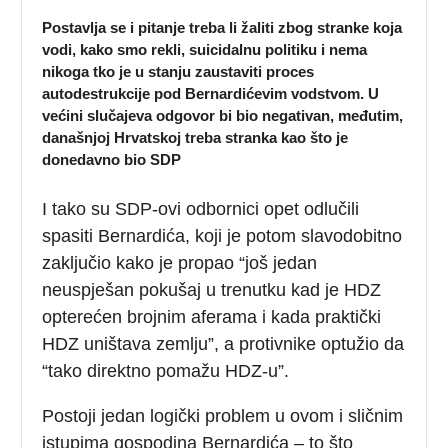
Postavlja se i pitanje treba li žaliti zbog stranke koja
vodi, kako smo rekli, suicidalnu politiku i nema
nikoga tko je u stanju zaustaviti proces
autodestrukcije pod Bernardićevim vodstvom. U
većini slučajeva odgovor bi bio negativan, međutim,
današnjoj Hrvatskoj treba stranka kao što je
donedavno bio SDP
I tako su SDP-ovi odbornici opet odlučili
spasiti Bernardića, koji je potom slavodobitno
zaključio kako je propao “još jedan
neuspješan pokušaj u trenutku kad je HDZ
opterećen brojnim aferama i kada praktički
HDZ uništava zemlju”, a protivnike optužio da
“tako direktno pomažu HDZ-u”.
Postoji jedan logički problem u ovom i sličnim
istupima gospodina Bernardića – to što