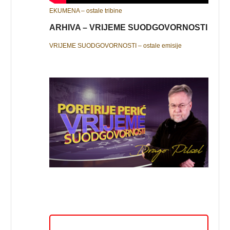
EKUMENA – ostale tribine
ARHIVA – VRIJEME SUODGOVORNOSTI
VRIJEME SUODGOVORNOSTI – ostale emisije