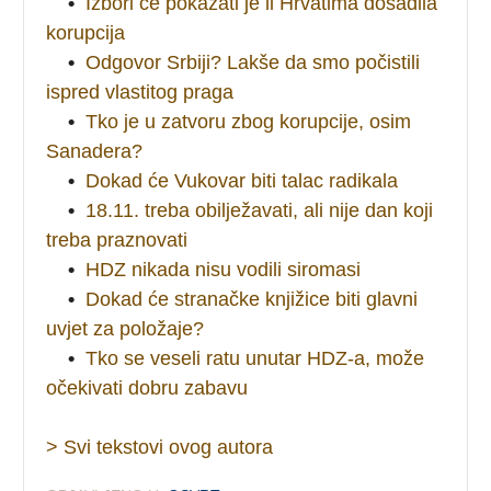
•
Izbori će pokazati je li Hrvatima dosadila
korupcija
•
Odgovor Srbiji? Lakše da smo počistili
ispred vlastitog praga
•
Tko je u zatvoru zbog korupcije, osim
Sanadera?
•
Dokad će Vukovar biti talac radikala
•
18.11. treba obilježavati, ali nije dan koji
treba praznovati
•
HDZ nikada nisu vodili siromasi
•
Dokad će stranačke knjižice biti glavni
uvjet za položaje?
•
Tko se veseli ratu unutar HDZ-a, može
očekivati dobru zabavu
> Svi tekstovi ovog autora