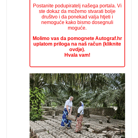
Postanite podupiratelj našega portala. Vi
ste dokaz da možemo stvarati bolje
društvo i da ponekad valja htjeti i
nemoguće kako bismo dosegnuli
moguće.
Molimo vas da pomognete Autograf.hr
uplatom priloga na naš račun (kliknite
ovdje).
Hvala vam!