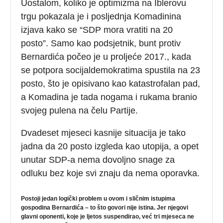
Uostalom, koliko je optimizma na Iblerovu
trgu pokazala je i posljednja Komadinina
izjava kako se “SDP mora vratiti na 20
posto”. Samo kao podsjetnik, bunt protiv
Bernardića počeo je u proljeće 2017., kada
se potpora socijaldemokratima spustila na 23
posto, što je opisivano kao katastrofalan pad,
a Komadina je tada nogama i rukama branio
svojeg pulena na čelu Partije.
Dvadeset mjeseci kasnije situacija je tako
jadna da 20 posto izgleda kao utopija, a opet
unutar SDP-a nema dovoljno snage za
odluku bez koje svi znaju da nema oporavka.
Postoji jedan logički problem u ovom i sličnim istupima
gospodina Bernardića – to što govori nije istina. Jer njegovi
glavni oponenti, koje je ljetos suspendirao, već tri mjeseca ne