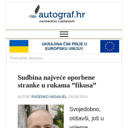
autograf.hr
novinarstvo s potpisom
UKRAJINA ČIM PRIJE U
EUROPSKU UNIJU!!
Sudbina najveće oporbene
stranke u rukama ”fikusa”
AUTOR:
RADENKO VADANJEL
/ 06.09.2024.
Svojedobno,
otišavši, još u
vrijeme