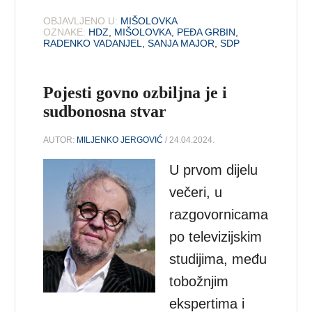
OBJAVLJENO U:
MIŠOLOVKA
OZNAKE:
HDZ
,
MIŠOLOVKA
,
PEĐA GRBIN
,
RADENKO VADANJEL
,
SANJA MAJOR
,
SDP
Pojesti govno ozbiljna je i
sudbonosna stvar
AUTOR:
MILJENKO JERGOVIĆ
/ 24.04.2024.
U prvom dijelu
večeri, u
razgovornicama
po televizijskim
studijima, među
tobožnjim
ekspertima i