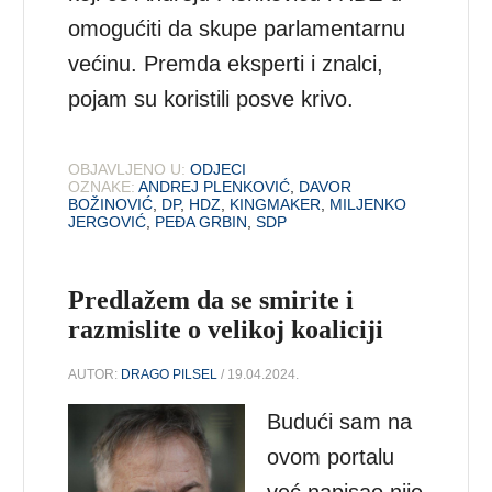
omogućiti da skupe parlamentarnu
većinu. Premda eksperti i znalci,
pojam su koristili posve krivo.
OBJAVLJENO U:
ODJECI
OZNAKE:
ANDREJ PLENKOVIĆ
,
DAVOR
BOŽINOVIĆ
,
DP
,
HDZ
,
KINGMAKER
,
MILJENKO
JERGOVIĆ
,
PEĐA GRBIN
,
SDP
Predlažem da se smirite i
razmislite o velikoj koaliciji
AUTOR:
DRAGO PILSEL
/ 19.04.2024.
Budući sam na
ovom portalu
već napisao nije