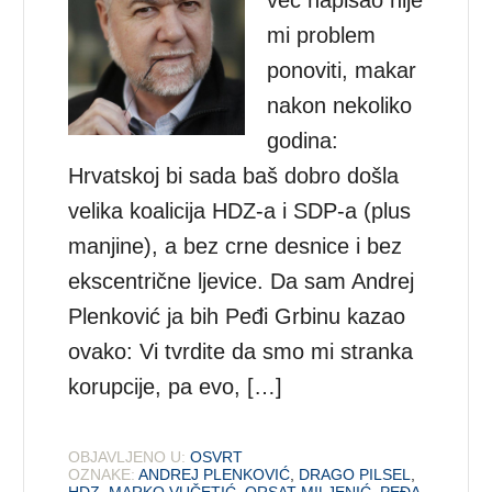
mi problem
ponoviti, makar
nakon nekoliko
godina:
Hrvatskoj bi sada baš dobro došla
velika koalicija HDZ-a i SDP-a (plus
manjine), a bez crne desnice i bez
ekscentrične ljevice. Da sam Andrej
Plenković ja bih Peđi Grbinu kazao
ovako: Vi tvrdite da smo mi stranka
korupcije, pa evo, […]
OBJAVLJENO U:
OSVRT
OZNAKE:
ANDREJ PLENKOVIĆ
,
DRAGO PILSEL
,
HDZ
,
MARKO VUČETIĆ
,
ORSAT MILJENIĆ
,
PEĐA