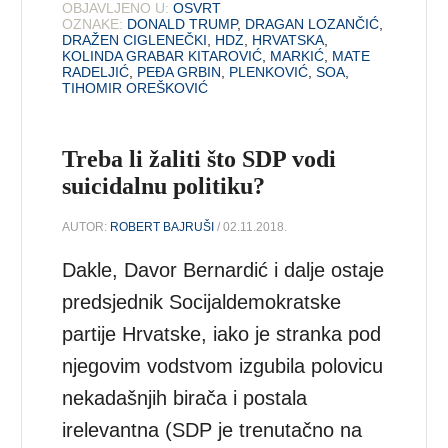
OBJAVLJENO U:
OSVRT
OZNAKE:
DONALD TRUMP
,
DRAGAN LOZANČIĆ
,
DRAŽEN CIGLENEČKI
,
HDZ
,
HRVATSKA
,
KOLINDA GRABAR KITAROVIĆ
,
MARKIĆ
,
MATE
RADELJIĆ
,
PEĐA GRBIN
,
PLENKOVIĆ
,
SOA
,
TIHOMIR OREŠKOVIĆ
Treba li žaliti što SDP vodi
suicidalnu politiku?
AUTOR:
ROBERT BAJRUŠI
/ 02.11.2018.
Dakle, Davor Bernardić i dalje ostaje
predsjednik Socijaldemokratske
partije Hrvatske, iako je stranka pod
njegovim vodstvom izgubila polovicu
nekadašnjih birača i postala
irelevantna (SDP je trenutačno na