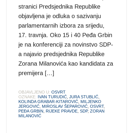
stranici Predsjednika Republike
objavljena je odluka o sazivanju
parlamentarnih izbora za srijedu,
17. travnja. Oko 15 i 40 Peđa Grbin
je na konferenciji za novinstvo SDP-
a najavio predsjednika Republike
Zorana Milanovića kao kandidata za
premijera […]
OBJAVLJENO U:
OSVRT
OZNAKE:
IVAN TURUDIĆ
,
JURA STUBLIĆ
,
KOLINDA GRABAR-KITAROVIĆ
,
MILJENKO
JERGOVIĆ
,
MIROSLAV ŠEPAROVIĆ
,
OSVRT
,
PEĐA GRBIN
,
RIJEKE PRAVDE
,
SDP
,
ZORAN
MILANOVIĆ