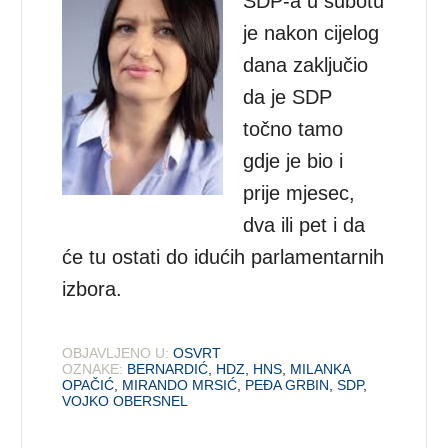
SDP-a u subotu
je nakon cijelog
dana zaključio
da je SDP
točno tamo
gdje je bio i
prije mjesec,
dva ili pet i da
će tu ostati do idućih parlamentarnih
izbora.
OBJAVLJENO U:
OSVRT
OZNAKE:
BERNARDIĆ
,
HDZ
,
HNS
,
MILANKA
OPAČIĆ
,
MIRANDO MRSIĆ
,
PEĐA GRBIN
,
SDP
,
VOJKO OBERSNEL