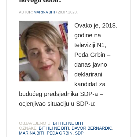
AUTOR:
MARINA BITI
/ 20.07.2020.
Ovako je, 2018.
godine na
televiziji N1,
Peđa Grbin –
danas javno
deklarirani
kandidat za
budućeg predsjednika SDP-a –
ocjenjivao situaciju u SDP-u:
OBJAVLJENO U:
BITI ILI NE BITI
OZNAKE:
BITI ILI NE BITI
,
DAVOR BERNARDIĆ
,
MARINA BITI
,
PEĐA GRBIN
,
SDP