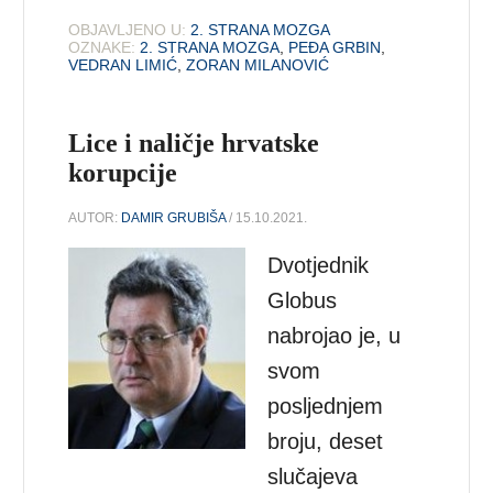
OBJAVLJENO U:
2. STRANA MOZGA
OZNAKE:
2. STRANA MOZGA
,
PEĐA GRBIN
,
VEDRAN LIMIĆ
,
ZORAN MILANOVIĆ
Lice i naličje hrvatske
korupcije
AUTOR:
DAMIR GRUBIŠA
/ 15.10.2021.
Dvotjednik
Globus
nabrojao je, u
svom
posljednjem
broju, deset
slučajeva