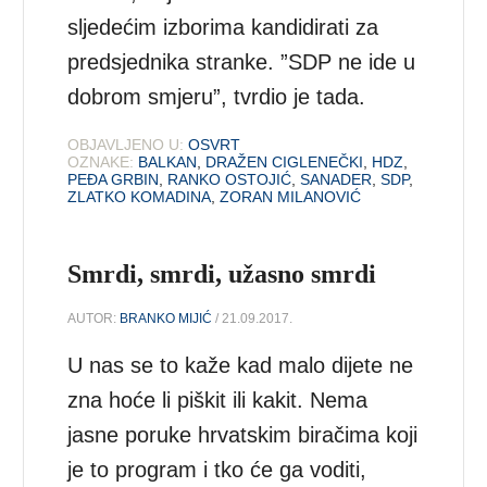
sljedećim izborima kandidirati za
predsjednika stranke. ”SDP ne ide u
dobrom smjeru”, tvrdio je tada.
OBJAVLJENO U:
OSVRT
OZNAKE:
BALKAN
,
DRAŽEN CIGLENEČKI
,
HDZ
,
PEĐA GRBIN
,
RANKO OSTOJIĆ
,
SANADER
,
SDP
,
ZLATKO KOMADINA
,
ZORAN MILANOVIĆ
Smrdi, smrdi, užasno smrdi
AUTOR:
BRANKO MIJIĆ
/ 21.09.2017.
U nas se to kaže kad malo dijete ne
zna hoće li piškit ili kakit. Nema
jasne poruke hrvatskim biračima koji
je to program i tko će ga voditi,