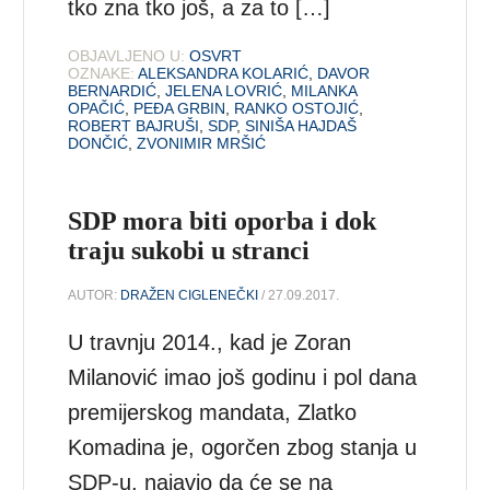
tko zna tko još, a za to […]
OBJAVLJENO U:
OSVRT
OZNAKE:
ALEKSANDRA KOLARIĆ
,
DAVOR
BERNARDIĆ
,
JELENA LOVRIĆ
,
MILANKA
OPAČIĆ
,
PEĐA GRBIN
,
RANKO OSTOJIĆ
,
ROBERT BAJRUŠI
,
SDP
,
SINIŠA HAJDAŠ
DONČIĆ
,
ZVONIMIR MRŠIĆ
SDP mora biti oporba i dok
traju sukobi u stranci
AUTOR:
DRAŽEN CIGLENEČKI
/ 27.09.2017.
U travnju 2014., kad je Zoran
Milanović imao još godinu i pol dana
premijerskog mandata, Zlatko
Komadina je, ogorčen zbog stanja u
SDP-u, najavio da će se na