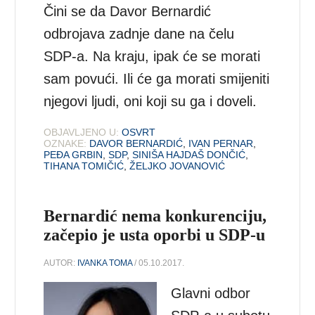
Čini se da Davor Bernardić
odbrojava zadnje dane na čelu
SDP-a. Na kraju, ipak će se morati
sam povući. Ili će ga morati smijeniti
njegovi ljudi, oni koji su ga i doveli.
OBJAVLJENO U:
OSVRT
OZNAKE:
DAVOR BERNARDIĆ
,
IVAN PERNAR
,
PEĐA GRBIN
,
SDP
,
SINIŠA HAJDAŠ DONČIĆ
,
TIHANA TOMIČIĆ
,
ŽELJKO JOVANOVIĆ
Bernardić nema konkurenciju,
začepio je usta oporbi u SDP-u
AUTOR:
IVANKA TOMA
/ 05.10.2017.
Glavni odbor