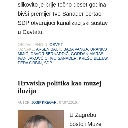
slikovito je prije točno deset godina
bivši premijer Ivo Sanader ocrtao
SDP otvarajući kanalizacijski sustav
u Cavtatu.
OBJAVLJENO U:
OSVRT
OZNAKE:
ARSEN BAUK
,
BABA VANGA
,
BRANKO
MIJIĆ
,
DAVOR BERNARDIĆ
,
GORDAN MARAS
,
IVAN JAKOVČIĆ
,
IVO SANADER
,
KREŠO BELJAK
,
PEĐA GRBIN
,
SDP
Hrvatska politika kao muzej
iluzija
AUTOR:
JOSIP KREGAR
/ 07.07.2016.
U Zagrebu
postoji Muzej