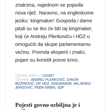
znalcima, najednom se pojavila
nova riječ. Naravno, na engleskome
jeziku: kingmaker! Gospoda i dame
pitali su se tko će biti taj kingmaker,
koji će Andreju Plenkoviću i HDZ-u
omogućiti da skupe parlamentarnu
većinu. Premda eksperti i znalci,
pojam su koristili posve krivo.
OBJAVLJENO U:
OSVRT
OZNAKE:
ANDREJ PLENKOVIĆ
,
DAVOR
BOŽINOVIĆ
,
DP
,
HDZ
,
KINGMAKER
,
MILJENKO
JERGOVIĆ
,
PEĐA GRBIN
,
SDP
Pojesti govno ozbiljna je i