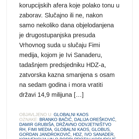
korupcijskih afera koje polako tonu u
zaborav. Slučajno ili ne, nakon
samo nekoliko dana objelodanjena
je drugostupanjska presuda
Vrhovnog suda u slučaju Fimi
medija, kojom je Ivi Sanaderu,
tadašnjem predsjedniku HDZ-a,
zatvorska kazna smanjena s osam
na sedam godina i mora vratiti
državi 14,9 milijuna […]
OBJAVLJENO U:
GLOBALNI KAOS
OZNAKE:
BRANKO BAČIĆ
,
DALIJA OREŠKOVIĆ
,
DAMIR GRUBIŠA
,
DRŽAVNO ODVJETNIŠTVO
RH
,
FIMI MEDIA
,
GLOBALNI KAOS
,
GLOBUS
,
GORDAN JANDROKOVIĆ
,
HDZ
,
IVO SANADER
,