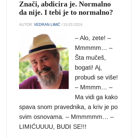
Znači, abdicira je. Normalno
da nije. I tebi je to normalno?
AUTOR:
VEDRAN LIMIĆ
/ 15.03.2024.
– Alo, zete! –
Mmmmm… –
Šta mučeš,
bogati! Aj,
probudi se više!
– Mmmm… –
Ma vidi ga kako
spava snom pravednika, a kriv je po
svim osnovama. – Mmmmmm… –
LIMIĆUUUU, BUDI SE!!!