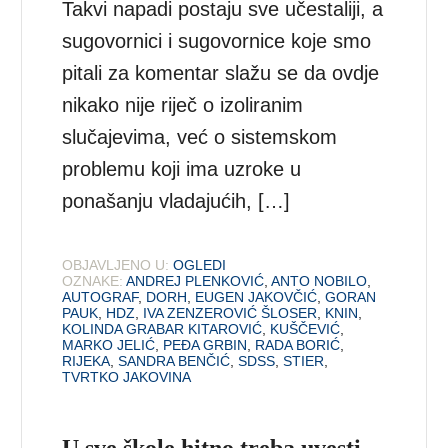
Takvi napadi postaju sve učestaliji, a
sugovornici i sugovornice koje smo
pitali za komentar slažu se da ovdje
nikako nije riječ o izoliranim
slučajevima, već o sistemskom
problemu koji ima uzroke u
ponašanju vladajućih, […]
OBJAVLJENO U:
OGLEDI
OZNAKE:
ANDREJ PLENKOVIĆ
,
ANTO NOBILO
,
AUTOGRAF
,
DORH
,
EUGEN JAKOVČIĆ
,
GORAN
PAUK
,
HDZ
,
IVA ZENZEROVIĆ ŠLOSER
,
KNIN
,
KOLINDA GRABAR KITAROVIĆ
,
KUŠČEVIĆ
,
MARKO JELIĆ
,
PEĐA GRBIN
,
RADA BORIĆ
,
RIJEKA
,
SANDRA BENČIĆ
,
SDSS
,
STIER
,
TVRTKO JAKOVINA
U sve škole hitno treba uvesti