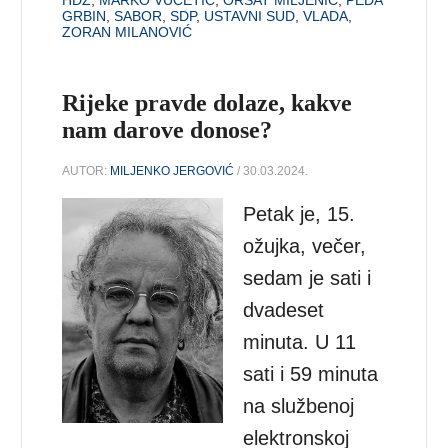
GRBIN
,
SABOR
,
SDP
,
USTAVNI SUD
,
VLADA
,
ZORAN MILANOVIĆ
Rijeke pravde dolaze, kakve
nam darove donose?
AUTOR:
MILJENKO JERGOVIĆ
/ 30.03.2024.
Petak je, 15.
ožujka, večer,
sedam je sati i
dvadeset
minuta. U 11
sati i 59 minuta
na službenoj
elektronskoj