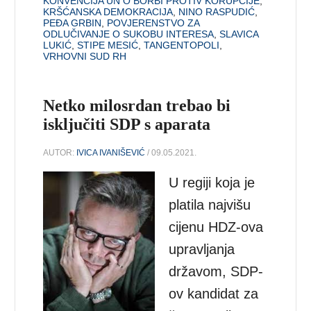
KONVENCIJA UN O BORBI PROTIV KORUPCIJE
,
KRŠĆANSKA DEMOKRACIJA
,
NINO RASPUDIĆ
,
PEĐA GRBIN
,
POVJERENSTVO ZA
ODLUČIVANJE O SUKOBU INTERESA
,
SLAVICA
LUKIĆ
,
STIPE MESIĆ
,
TANGENTOPOLI
,
VRHOVNI SUD RH
Netko milosrdan trebao bi
isključiti SDP s aparata
AUTOR:
IVICA IVANIŠEVIĆ
/ 09.05.2021.
U regiji koja je
platila najvišu
cijenu HDZ-ova
upravljanja
državom, SDP-
ov kandidat za