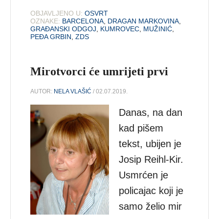
OBJAVLJENO U:
OSVRT
OZNAKE:
BARCELONA
,
DRAGAN MARKOVINA
,
GRAĐANSKI ODGOJ
,
KUMROVEC
,
MUŽINIĆ
,
PEĐA GRBIN
,
ZDS
Mirotvorci će umrijeti prvi
AUTOR:
NELA VLAŠIĆ
/ 02.07.2019.
Danas, na dan
kad pišem
tekst, ubijen je
Josip Reihl-Kir.
Usmrćen je
policajac koji je
samo želio mir