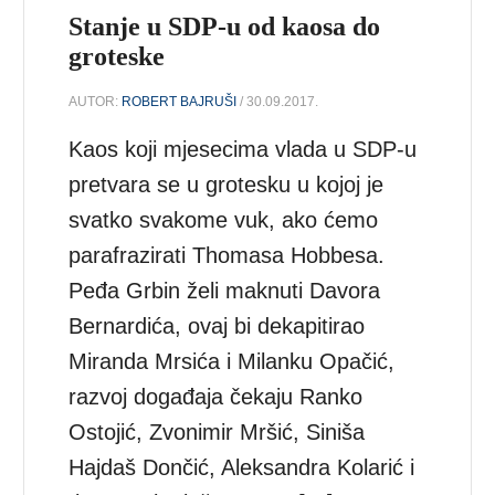
Stanje u SDP-u od kaosa do
groteske
AUTOR:
ROBERT BAJRUŠI
/ 30.09.2017.
Kaos koji mjesecima vlada u SDP-u
pretvara se u grotesku u kojoj je
svatko svakome vuk, ako ćemo
parafrazirati Thomasa Hobbesa.
Peđa Grbin želi maknuti Davora
Bernardića, ovaj bi dekapitirao
Miranda Mrsića i Milanku Opačić,
razvoj događaja čekaju Ranko
Ostojić, Zvonimir Mršić, Siniša
Hajdaš Dončić, Aleksandra Kolarić i