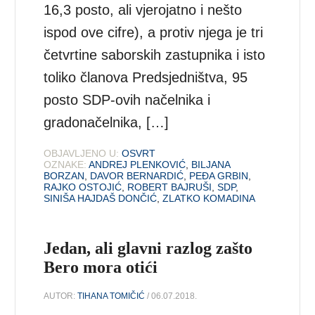
16,3 posto, ali vjerojatno i nešto
ispod ove cifre), a protiv njega je tri
četvrtine saborskih zastupnika i isto
toliko članova Predsjedništva, 95
posto SDP-ovih načelnika i
gradonačelnika, […]
OBJAVLJENO U:
OSVRT
OZNAKE:
ANDREJ PLENKOVIĆ
,
BILJANA
BORZAN
,
DAVOR BERNARDIĆ
,
PEĐA GRBIN
,
RAJKO OSTOJIĆ
,
ROBERT BAJRUŠI
,
SDP
,
SINIŠA HAJDAŠ DONČIĆ
,
ZLATKO KOMADINA
Jedan, ali glavni razlog zašto
Bero mora otići
AUTOR:
TIHANA TOMIČIĆ
/ 06.07.2018.