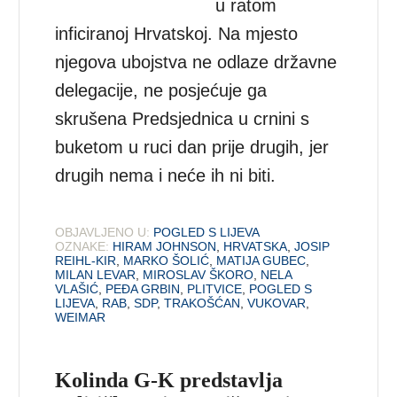
u ratom
inficiranoj Hrvatskoj. Na mjesto
njegova ubojstva ne odlaze državne
delegacije, ne posjećuje ga
skrušena Predsjednica u crnini s
buketom u ruci dan prije drugih, jer
drugih nema i neće ih ni biti.
OBJAVLJENO U:
POGLED S LIJEVA
OZNAKE:
HIRAM JOHNSON
,
HRVATSKA
,
JOSIP
REIHL-KIR
,
MARKO ŠOLIĆ
,
MATIJA GUBEC
,
MILAN LEVAR
,
MIROSLAV ŠKORO
,
NELA
VLAŠIĆ
,
PEĐA GRBIN
,
PLITVICE
,
POGLED S
LIJEVA
,
RAB
,
SDP
,
TRAKOŠĆAN
,
VUKOVAR
,
WEIMAR
Kolinda G-K predstavlja