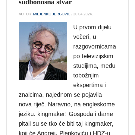
sudbonosna stvar
AUTOR:
MILJENKO JERGOVIĆ
/ 20.04.2024.
U prvom dijelu
večeri, u
razgovornicama
po televizijskim
studijima, među
tobožnjim
ekspertima i
znalcima, najednom se pojavila
nova riječ. Naravno, na engleskome
jeziku: kingmaker! Gospoda i dame
pitali su se tko će biti taj kingmaker,
koji će Andreju Plenkoviću i HDZ-u