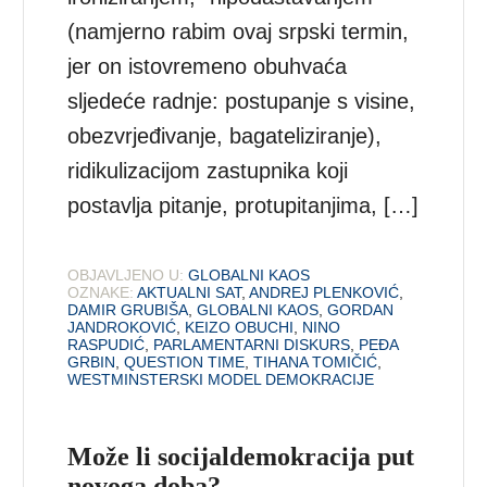
(namjerno rabim ovaj srpski termin,
jer on istovremeno obuhvaća
sljedeće radnje: postupanje s visine,
obezvrjeđivanje, bagateliziranje),
ridikulizacijom zastupnika koji
postavlja pitanje, protupitanjima, […]
OBJAVLJENO U:
GLOBALNI KAOS
OZNAKE:
AKTUALNI SAT
,
ANDREJ PLENKOVIĆ
,
DAMIR GRUBIŠA
,
GLOBALNI KAOS
,
GORDAN
JANDROKOVIĆ
,
KEIZO OBUCHI
,
NINO
RASPUDIĆ
,
PARLAMENTARNI DISKURS
,
PEĐA
GRBIN
,
QUESTION TIME
,
TIHANA TOMIČIĆ
,
WESTMINSTERSKI MODEL DEMOKRACIJE
Može li socijaldemokracija put
novoga doba?