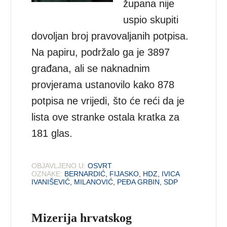
župana nije
uspio skupiti
dovoljan broj pravovaljanih potpisa.
Na papiru, podržalo ga je 3897
građana, ali se naknadnim
provjerama ustanovilo kako 878
potpisa ne vrijedi, što će reći da je
lista ove stranke ostala kratka za
181 glas.
OBJAVLJENO U:
OSVRT
OZNAKE:
BERNARDIĆ
,
FIJASKO
,
HDZ
,
IVICA
IVANIŠEVIĆ
,
MILANOVIĆ
,
PEĐA GRBIN
,
SDP
Mizerija hrvatskog