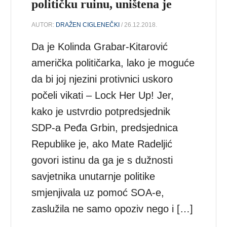
političku ruinu, uništena je
AUTOR:
DRAŽEN CIGLENEČKI
/ 26.12.2018.
Da je Kolinda Grabar-Kitarović
američka političarka, lako je moguće
da bi joj njezini protivnici uskoro
počeli vikati – Lock Her Up! Jer,
kako je ustvrdio potpredsjednik
SDP-a Peđa Grbin, predsjednica
Republike je, ako Mate Radeljić
govori istinu da ga je s dužnosti
savjetnika unutarnje politike
smjenjivala uz pomoć SOA-e,
zaslužila ne samo opoziv nego i […]