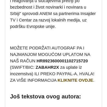
i reagovanja u slučajevima pretnji po
bezbednost i život novinarki i novinara u
Srbiji” sprovodi ANEM sa partnerima Insajder
TV i Centar za razvoj lokalnih medija, uz
podršku Evropske unije.
MOŽETE PODRŽATI AUTOGRAF PA I
NAJMANJOM MOGUĆOM UPLATOM NA
NAŠ RAČUN
HR8923600001102715720
(SWIFT/BIC:
ZABAHR2X
za uplate iz
inozemstva) ILI PREKO PAYPAL-A. HVALA!
ZA VIŠE INFORMACIJA
KLIKNITE OVDJE
.
Još tekstova ovog autora: