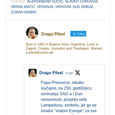
OZNAKE:
ALEKSANDAR VUČIĆ
,
SLAVKO ĆURUVIJA
,
VERAN MATIĆ
,
VERANJA
,
VRHOVNI SUD SRBIJE
,
ZORAN ĐINĐIĆ
Drago Pilsel
Follow
Born in 1962 in Buenos Aires, Argentina. Lives in
Zagreb, Croatia. Journalist and Theologian. Married.
d.pilsel@zamir.net
Drago Pilsel
4 Jul
Papa Prevost je, nikako
slučajno, na 250. godišnjicu
osnivanja SAD-a i Dan
neovisnosti, posjetio otok
Lampedusu, simbolu, jer ga se
smatra "vratom Europe" za sve