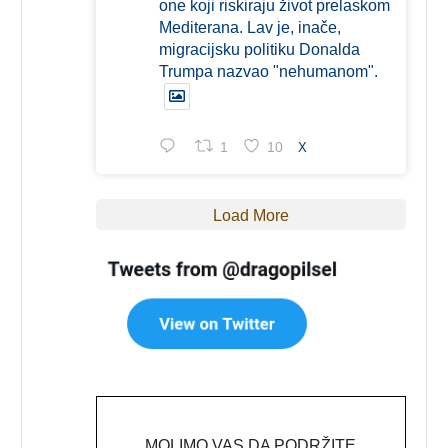
one koji riskiraju život prelaskom
Mediterana. Lav je, inače,
migracijsku politiku Donalda
Trumpa nazvao "nehumanom".
1
10
X
Load More
MOLIMO VAS DA PODRŽITE