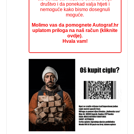
društvo i da ponekad valja htjeti i
nemoguće kako bismo dosegnuli
moguće.
Molimo vas da pomognete Autograf.hr
uplatom priloga na naš račun (kliknite
ovdje).
Hvala vam!