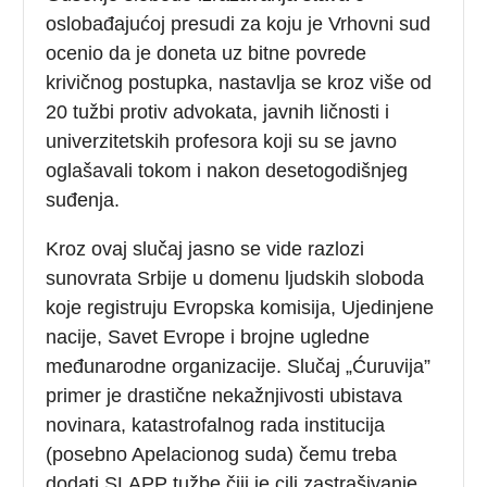
oslobađajućoj presudi za koju je Vrhovni sud
ocenio da je doneta uz bitne povrede
krivičnog postupka, nastavlja se kroz više od
20 tužbi protiv advokata, javnih ličnosti i
univerzitetskih profesora koji su se javno
oglašavali tokom i nakon desetogodišnjeg
suđenja.
Kroz ovaj slučaj jasno se vide razlozi
sunovrata Srbije u domenu ljudskih sloboda
koje registruju Evropska komisija, Ujedinjene
nacije, Savet Evrope i brojne ugledne
međunarodne organizacije. Slučaj „Ćuruvija”
primer je drastične nekažnjivosti ubistava
novinara, katastrofalnog rada institucija
(posebno Apelacionog suda) čemu treba
dodati SLAPP tužbe čiji je cilj zastrašivanje,