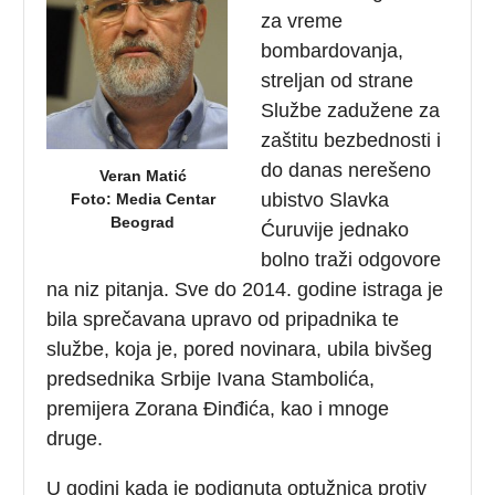
za vreme
bombardovanja,
streljan od strane
Službe zadužene za
zaštitu bezbednosti i
do danas nerešeno
Veran Matić
ubistvo Slavka
Foto: Media Centar
Beograd
Ćuruvije jednako
bolno traži odgovore
na niz pitanja. Sve do 2014. godine istraga je
bila sprečavana upravo od pripadnika te
službe, koja je, pored novinara, ubila bivšeg
predsednika Srbije Ivana Stambolića,
premijera Zorana Đinđića, kao i mnoge
druge.
U godini kada je podignuta optužnica protiv