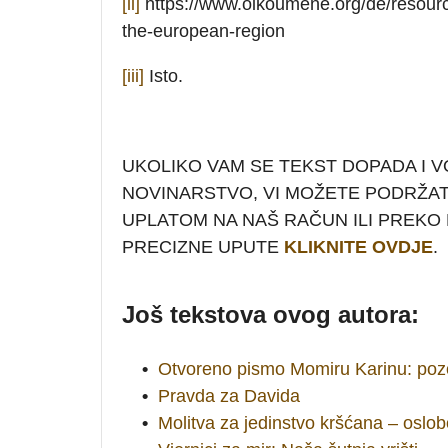
[ii]
https://www.oikoumene.org/de/resourc
the-european-region
[iii]
Isto.
UKOLIKO VAM SE TEKST DOPADA I V
NOVINARSTVO, VI MOŽETE PODRŽA
UPLATOM NA NAŠ RAČUN ILI PREKO P
PRECIZNE UPUTE
KLIKNITE OVDJE
.
Još tekstova ovog autora:
•
Otvoreno pismo Momiru Karinu: poz
•
Pravda za Davida
•
Molitva za jedinstvo kršćana – oslo