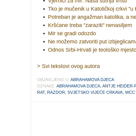
•
Vjernici za mir: Naša šutnja vrišti
•
Tko je mučenik u Katoličkoj crkvi ''u 
•
Potreban je angažman katolika, a ne p
•
Kršćane treba ''zaraziti'' nenasiljem
•
Mir se gradi odozdo
•
Ne možemo zatvoriti put izbjeglicam
•
Odnos Srbi-Hrvati je teološko mjest
> Svi tekstovi ovog autora
OBJAVLJENO U:
ABRAHAMOVA DJECA
OZNAKE:
ABRAHAMOVA DJECA
,
ANTJE HEIDER
RAT
,
RAZDOR
,
SVJETSKO VIJEĆE CRKAVA
,
WCC