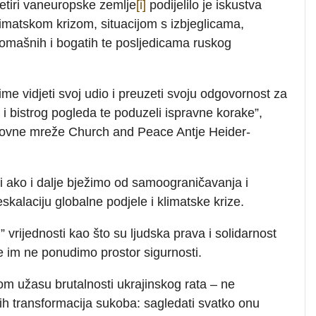
četiri vaneuropske zemlje
[i]
podijelilo je iskustva
klimatskom krizom, situacijom s izbjeglicama,
omašnih i bogatih te posljedicama ruskog
me vidjeti svoj udio i preuzeti svoju odgovornost za
 i bistrog pogleda te poduzeli ispravne korake”,
rovne mreže Church and Peace Antje Heider-
ni ako i dalje bježimo od samoograničavanja i
alaciju globalne podjele i klimatske krize.
 vrijednosti kao što su ljudska prava i solidarnost
te im ne ponudimo prostor sigurnosti.
m užasu brutalnosti ukrajinskog rata – ne
vih transformacija sukoba: sagledati svatko onu