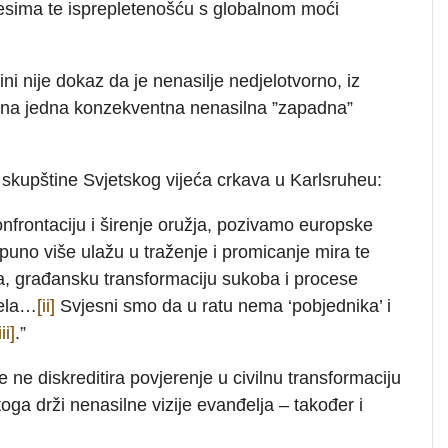
resima te isprepletenošću s globalnom moći
ini nije dokaz da je nenasilje nedjelotvorno, iz
ijena jedna konzekventna nenasilna ”zapadna”
e skupštine Svjetskog vijeća crkava u Karlsruheu:
onfrontaciju i širenje oružja, pozivamo europske
puno više ulažu u traženje i promicanje mira te
a, građansku transformaciju sukoba i procese
jela…
[ii]
Svjesni smo da u ratu nema ‘pobjednika’ i
iii]
.”
ne diskreditira povjerenje u civilnu transformaciju
toga drži nenasilne vizije evanđelja – također i