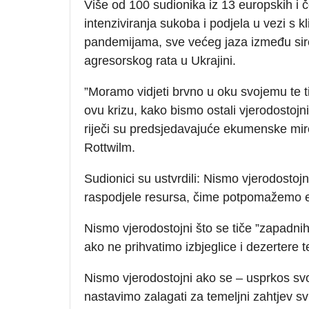
Više od 100 sudionika iz 13 europskih i 
intenziviranja sukoba i podjela u vezi s 
pandemijama, sve većeg jaza između sir
agresorskog rata u Ukrajini.
”Moramo vidjeti brvno u oku svojemu te ti
ovu krizu, kako bismo ostali vjerodostojni
riječi su predsjedavajuće ekumenske mi
Rottwilm.
Sudionici su ustvrdili: Nismo vjerodostoj
raspodjele resursa, čime potpomažemo esk
Nismo vjerodostojni što se tiče ”zapadnih”
ako ne prihvatimo izbjeglice i dezertere 
Nismo vjerodostojni ako se – usprkos svo
nastavimo zalagati za temeljni zahtjev s