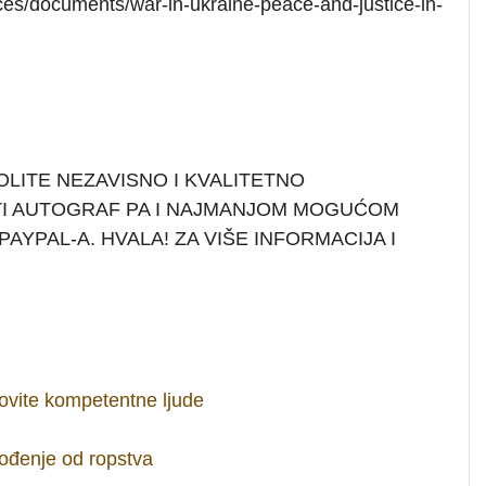
es/documents/war-in-ukraine-peace-and-justice-in-
OLITE NEZAVISNO I KVALITETNO
TI AUTOGRAF PA I NAJMANJOM MOGUĆOM
AYPAL-A. HVALA! ZA VIŠE INFORMACIJA I
ovite kompetentne ljude
bođenje od ropstva