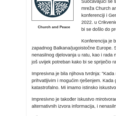
Suočavajući se s
mreža Church an
konferenciji i Ge
2022. u Crikveni
Church and Peace
bi se došlo do pr
Konferencija je b
zapadnog Balkana/jugoistočne Europe. Svi 
nenasilnog djelovanja u ratu, kao i rada
još uvijek potreban kako bi se spriječio r
Impresivna je bila njihova tvrdnja: ”Kada 
prihvatljivim i mogućim rješenjem. Kada g
katastrofalno. Mi imamo istinsko iskustvo
Impresivno je također iskustvo mirotvorac
alternativnih izvora informacija, i nenas