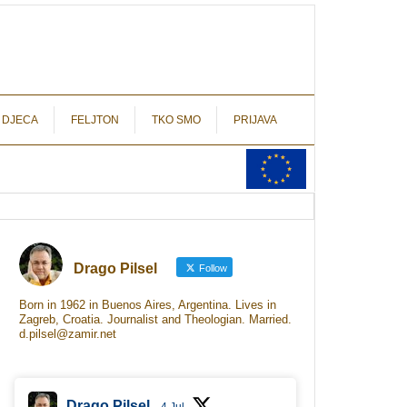
autograf.hr
novinarstvo s potpisom
 DJECA
FELJTON
TKO SMO
PRIJAVA
Drago Pilsel
Follow
Born in 1962 in Buenos Aires, Argentina. Lives in
Zagreb, Croatia. Journalist and Theologian. Married.
d.pilsel@zamir.net
Drago Pilsel