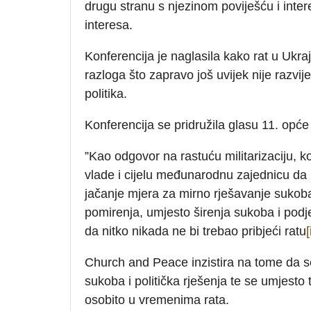
drugu stranu s njezinom poviješću i inte
interesa.
Konferencija je naglasila kako rat u Ukraj
razloga što zapravo još uvijek nije razv
politika.
Konferencija se pridružila glasu 11. opć
”Kao odgovor na rastuću militarizaciju, k
vlade i cijelu međunarodnu zajednicu da 
jačanje mjera za mirno rješavanje sukob
pomirenja, umjesto širenja sukoba i pod
da nitko nikada ne bi trebao pribjeći ratu
[
Church and Peace inzistira na tome da se 
sukoba i politička rješenja te se umjesto 
osobito u vremenima rata.