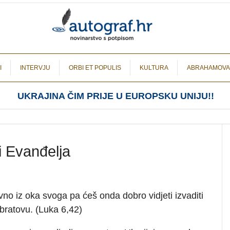
I
INTERVJU
ORBI ET POPULIS
KULTURA
ABRAHAMOVA
UKRAJINA ČIM PRIJE U EUROPSKU UNIJU!!
ji Evanđelja
rvno iz oka svoga pa ćeš onda dobro vidjeti izvaditi
 bratovu. (Luka 6,42)