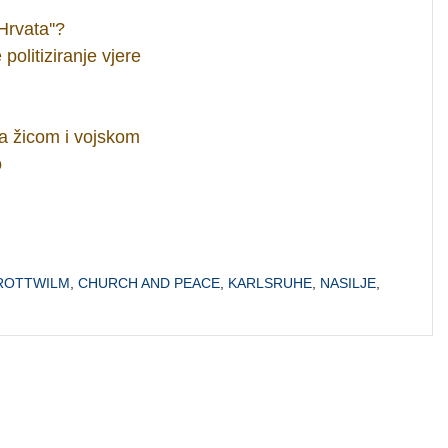
Hrvata''?
olitiziranje vjere
a žicom i vojskom
o
-ROTTWILM
,
CHURCH AND PEACE
,
KARLSRUHE
,
NASILJE
,