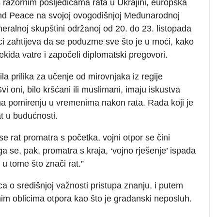
 razornim posljedicama rata u Ukrajini, europska
d Peace na svojoj ovogodišnjoj Međunarodnoj
neralnoj skupštini održanoj od 20. do 23. listopada
ci zahtijeva da se poduzme sve što je u moći, kako
ekida vatre i započeli diplomatski pregovori.
ila prilika za učenje od mirovnjaka iz regije
oni, bilo kršćani ili muslimani, imaju iskustva
 na pomirenju u vremenima nakon rata. Rada koji je
at u budućnosti.
se rat promatra s početka, vojni otpor se čini
a se, pak, promatra s kraja, ‘vojno rješenje’ ispada
 u tome što znači rat.”
a o središnjoj važnosti pristupa znanju, i putem
ilnim oblicima otpora kao što je građanski neposluh.