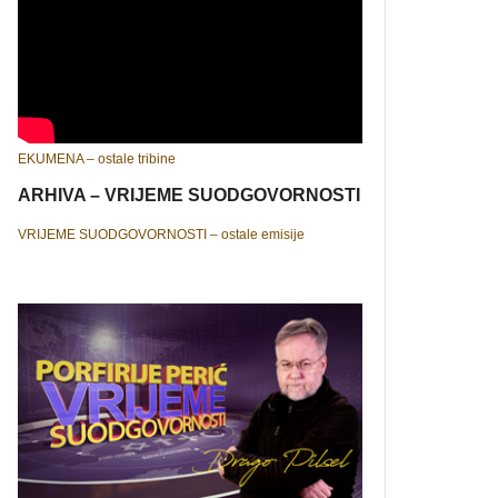
EKUMENA – ostale tribine
ARHIVA – VRIJEME SUODGOVORNOSTI
VRIJEME SUODGOVORNOSTI – ostale emisije