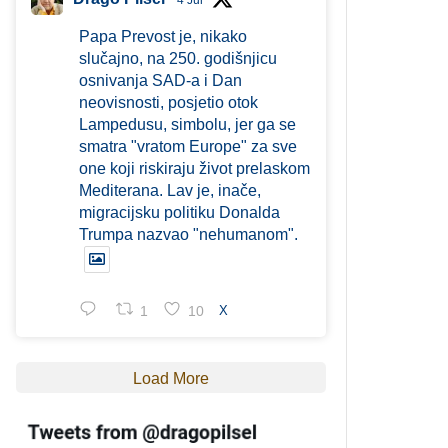
4 Jul
Papa Prevost je, nikako
slučajno, na 250. godišnjicu
osnivanja SAD-a i Dan
neovisnosti, posjetio otok
Lampedusu, simbolu, jer ga se
smatra "vratom Europe" za sve
one koji riskiraju život prelaskom
Mediterana. Lav je, inače,
migracijsku politiku Donalda
Trumpa nazvao "nehumanom".
1
10
X
Load More