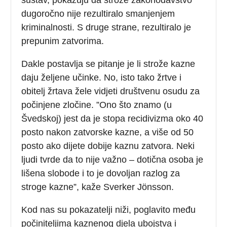
dugoročno nije rezultiralo smanjenjem
kriminalnosti. S druge strane, rezultiralo je
prepunim zatvorima.
Dakle postavlja se pitanje je li strože kazne
daju željene učinke. No, isto tako žrtve i
obitelj žrtava žele vidjeti društvenu osudu za
počinjene zločine. ”Ono što znamo (u
Švedskoj) jest da je stopa recidivizma oko 40
posto nakon zatvorske kazne, a više od 50
posto ako dijete dobije kaznu zatvora. Neki
ljudi tvrde da to nije važno – dotična osoba je
lišena slobode i to je dovoljan razlog za
stroge kazne”, kaže Sverker Jönsson.
Kod nas su pokazatelji niži, poglavito među
počiniteljima kaznenog djela ubojstva i