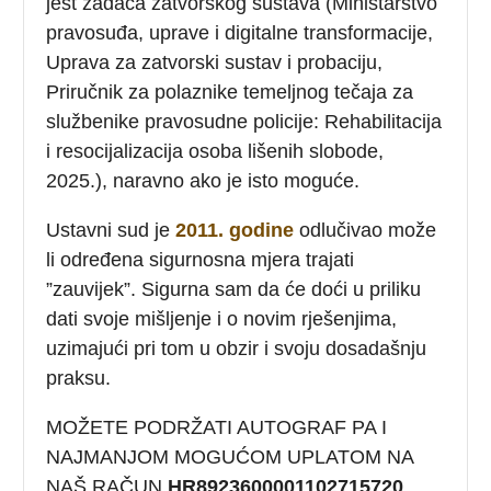
jest zadaća zatvorskog sustava (Ministarstvo
pravosuđa, uprave i digitalne transformacije,
Uprava za zatvorski sustav i probaciju,
Priručnik za polaznike temeljnog tečaja za
službenike pravosudne policije: Rehabilitacija
i resocijalizacija osoba lišenih slobode,
2025.), naravno ako je isto moguće.
Ustavni sud je
2011. godine
odlučivao može
li određena sigurnosna mjera trajati
”zauvijek”. Sigurna sam da će doći u priliku
dati svoje mišljenje i o novim rješenjima,
uzimajući pri tom u obzir i svoju dosadašnju
praksu.
MOŽETE PODRŽATI AUTOGRAF PA I
NAJMANJOM MOGUĆOM UPLATOM NA
NAŠ RAČUN
HR8923600001102715720