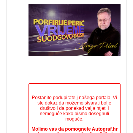
Postanite podupiratelj našega portala. Vi
ste dokaz da možemo stvarati bolje
društvo i da ponekad valja htjeti i
nemoguće kako bismo dosegnuli
moguće.
Molimo vas da pomognete Autograf.hr