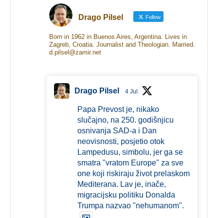
Drago Pilsel
Follow
Born in 1962 in Buenos Aires, Argentina. Lives in
Zagreb, Croatia. Journalist and Theologian. Married.
d.pilsel@zamir.net
Drago Pilsel
4 Jul
Papa Prevost je, nikako
slučajno, na 250. godišnjicu
osnivanja SAD-a i Dan
neovisnosti, posjetio otok
Lampedusu, simbolu, jer ga se
smatra "vratom Europe" za sve
one koji riskiraju život prelaskom
Mediterana. Lav je, inače,
migracijsku politiku Donalda
Trumpa nazvao "nehumanom".