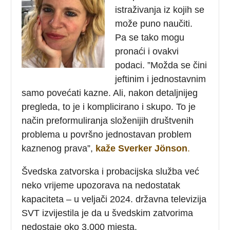
istraživanja iz kojih se
može puno naučiti.
Pa se tako mogu
pronaći i ovakvi
podaci. ”Možda se čini
jeftinim i jednostavnim
samo povećati kazne. Ali, nakon detaljnijeg
pregleda, to je i komplicirano i skupo. To je
način preformuliranja složenijih društvenih
problema u površno jednostavan problem
kaznenog prava”,
kaže Sverker Jönson
.
Švedska zatvorska i probacijska služba već
neko vrijeme upozorava na nedostatak
kapaciteta – u veljači 2024. državna televizija
SVT izvijestila je da u švedskim zatvorima
nedostaje oko 3.000 mjesta.