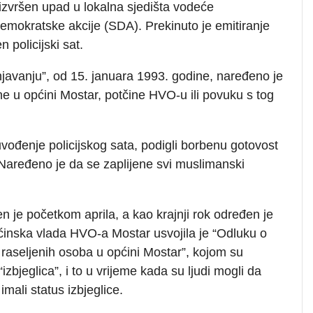
 i izvršen upad u lokalna sjedišta vodeće
emokratske akcije (SDA). Prekinuto je emitiranje
 policijski sat.
javanju”, od 15. januara 1993. godine, naređeno je
ne u općini Mostar, potčine HVO-u ili povuku s tog
vođenje policijskog sata, podigli borbenu gotovost
Naređeno je da se zaplijene svi muslimanski
n je početkom aprila, a kao krajnji rok određen je
općinska vlada HVO-a Mostar usvojila je “Odluku o
 raseljenih osoba u općini Mostar”, kojom su
“izbjeglica”, i to u vrijeme kada su ljudi mogli da
mali status izbjeglice.