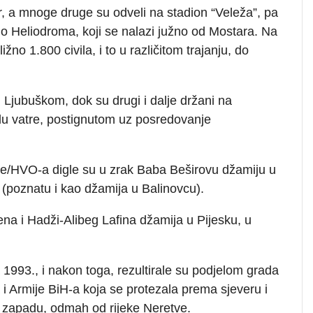
ar, a mnoge druge su odveli na stadion “Veleža”, pa
e do Heliodroma, koji se nalazi južno od Mostara. Na
no 1.800 civila, i to u različitom trajanju, do
 Ljubuškom, dok su drugi i dalje držani na
u vatre, postignutom uz posredovanje
e/HVO-a digle su u zrak Baba Beširovu džamiju u
(poznatu i kao džamija u Balinovcu).
na i Hadži-Alibeg Lafina džamija u Pijesku, u
 1993., i nakon toga, rezultirale su podjelom grada
 Armije BiH-a koja se protezala prema sjeveru i
a zapadu, odmah od rijeke Neretve.