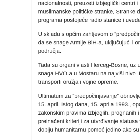
nacionalnosti, preuzeti izbjeglički centri
muslimanske političke stranke, Stranke d
programa postojeće radio stanice i uveden
U skladu s općim zahtjevom o ”predpočin
da se snage Armije BiH-a, uključujući i o
područja.
Tada su organi vlasti Herceg-Bosne, uz u
snaga HVO-a u Mostaru na najviši nivo. 
transporti oružja i vojne opreme.
Ultimatum za ”predpočinjavanje” obnovlje
15. april. Istog dana, 15. aprila 1993., 
zakonskim pravima izbjeglih, prognanih i
preinačeni kriteriji za utvrđivanje statusa 
dobiju humanitarnu pomoć jedino ako su i