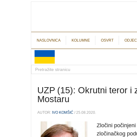
NASLOVNICA
KOLUMNE
OSVRT
ODJEC
UZP (15): Okrutni teror i
Mostaru
AUTOR:
IVO KOMŠIĆ
/ 25.08.2020.
Zločini počinjen
zločinačkog podu