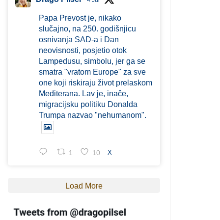
4 Jul
Papa Prevost je, nikako
slučajno, na 250. godišnjicu
osnivanja SAD-a i Dan
neovisnosti, posjetio otok
Lampedusu, simbolu, jer ga se
smatra "vratom Europe" za sve
one koji riskiraju život prelaskom
Mediterana. Lav je, inače,
migracijsku politiku Donalda
Trumpa nazvao "nehumanom".
1
10
X
Load More