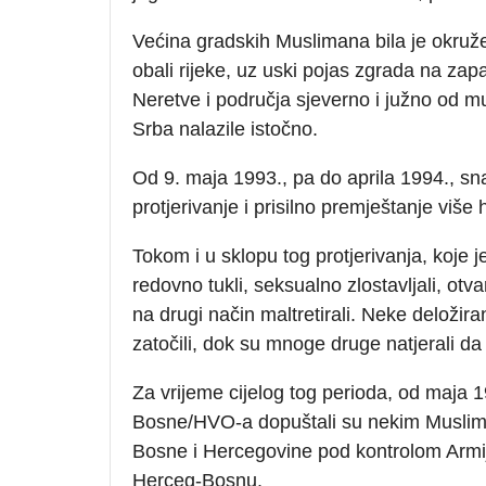
Većina gradskih Muslimana bila je okruž
obali rijeke, uz uski pojas zgrada na za
Neretve i područja sjeverno i južno od 
Srba nalazile istočno.
Od 9. maja 1993., pa do aprila 1994., 
protjerivanje i prisilno premještanje viš
Tokom i u sklopu tog protjerivanja, koje
redovno tukli, seksualno zlostavljali, otvar
na drugi način maltretirali. Neke deložir
zatočili, dok su mnoge druge natjerali da 
Za vrijeme cijelog tog perioda, od maja 1
Bosne/HVO-a dopuštali su nekim Muslim
Bosne i Hercegovine pod kontrolom Armi
Herceg-Bosnu.