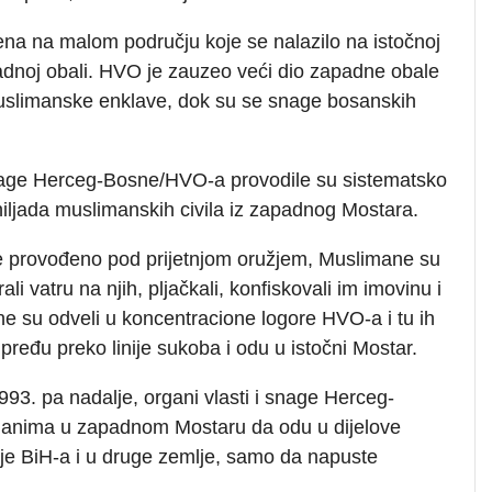
ena na malom području koje se nalazilo na istočnoj
padnoj obali. HVO je zauzeo veći dio zapadne obale
muslimanske enklave, dok su se snage bosanskih
snage Herceg-Bosne/HVO-a provodile su sistematsko
e hiljada muslimanskih civila iz zapadnog Mostara.
 je provođeno pod prijetnjom oružjem, Muslimane su
ali vatru na njih, pljačkali, konfiskovali im imovinu i
ane su odveli u koncentracione logore HVO-a i tu ih
pređu preko linije sukoba i odu u istočni Mostar.
993. pa nadalje, organi vlasti i snage Herceg-
anima u zapadnom Mostaru da odu u dijelove
je BiH-a i u druge zemlje, samo da napuste