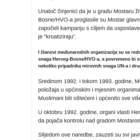
Unatoč činjenici da je u gradu Mostaru ž
Bosne/HVO-a proglasile su Mostar glav
započeli kampanju s ciljem da uspostave
je “kroatiziraju”.
I članovi međunarodnih organizacija su se redo
snaga Herceg-Bosne/HVO-a, a povremeno bi se na
nekoliko pripadnika mirovnih snaga UN-a i dru
Sredinom 1992. i tokom 1993. godine, Mus
položaja u općinskim i mjesnim organima 
Muslimani bili oštećeni i općenito sve više
U oktobru 1992. godine, organi vlasti He
da pojača kontrolu nad gradom Mostaro
Slijedom ove naredbe, zauzeti su svi javn