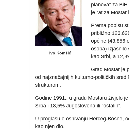
planova” za BiH 
je rat za Mostar
Prema popisu sta
približno 126.6
općine (43.856 o
osoba) izjasnilo
Ivo Komšić
kao Srbi, a 12,3
Grad Mostar je p
od najznačajnijih kulturno-političkih sre
strukturom.
Godine 1991., u gradu Mostaru živjelo j
Srba i 18,5% Jugoslovena ili “ostalih”.
U proglasu o osnivanju Herceg-Bosne, o
kao njen dio.