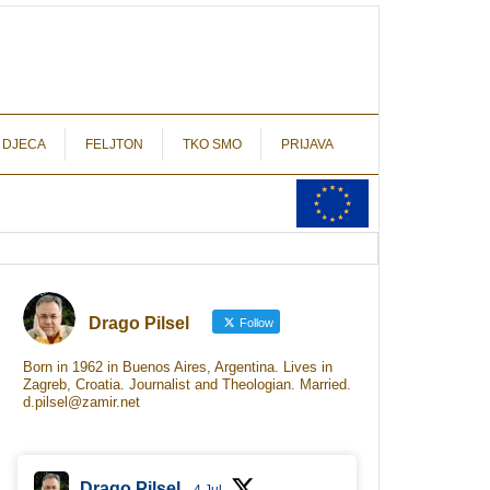
autograf.hr
novinarstvo s potpisom
 DJECA
FELJTON
TKO SMO
PRIJAVA
Drago Pilsel
Follow
Born in 1962 in Buenos Aires, Argentina. Lives in
Zagreb, Croatia. Journalist and Theologian. Married.
d.pilsel@zamir.net
Drago Pilsel