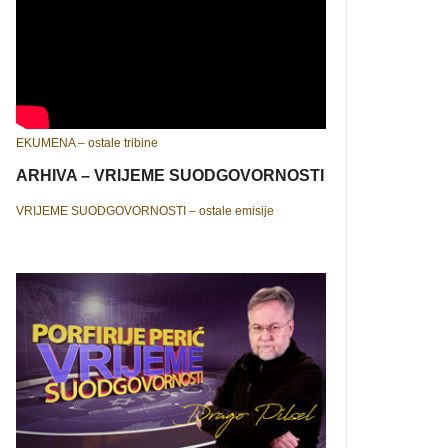
EKUMENA – ostale tribine
ARHIVA – VRIJEME SUODGOVORNOSTI
VRIJEME SUODGOVORNOSTI – ostale emisije