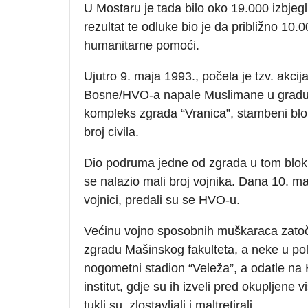
U Mostaru je tada bilo oko 19.000 izbjegli
rezultat te odluke bio je da približno 10.0
humanitarne pomoći.
Ujutro 9. maja 1993., počela je tzv. akc
Bosne/HVO-a napale Muslimane u gradu. 
kompleks zgrada “Vranica”, stambeni blo
broj civila.
Dio podruma jedne od zgrada u tom bloku 
se nalazio mali broj vojnika. Dana 10. maja
vojnici, predali su se HVO-u.
Većinu vojno sposobnih muškaraca zatočili
zgradu Mašinskog fakulteta, a neke u pol
nogometni stadion “Veleža”, a odatle na
institut, gdje su ih izveli pred okupljen
tukli su, zlostavljali i maltretirali.