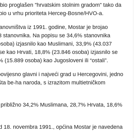
bio proglašen ”hrvatskim stolnim gradom” tako da
 bio u vrhu prioriteta Herceg-Bosne/HVO-a.
novništva iz 1991. godine, Mostar je brojao
28 stanovnika. Na popisu se 34,6% stanovnika
soba) izjasnilo kao Muslimani, 33,9% (43.037
 se kao Hrvati, 18,8% (23.846 osoba) izjasnilo se
% (15.889 osoba) kao Jugosloveni ili “ostali”.
ovijesno glavni i najveći grad u Hercegovini, jedno
dišta be-ha naroda, s izrazitom multietničkom
e približno 34,2% Muslimana, 28,7% Hrvata, 18,6%
d 18. novembra 1991., općina Mostar je navedena