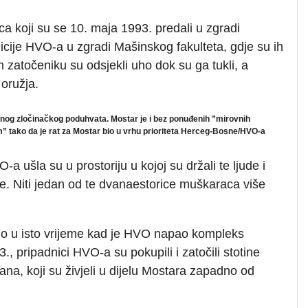
 koji su se 10. maja 1993. predali u zgradi
icije HVO-a u zgradi Mašinskog fakulteta, gdje su ih
om zatočeniku su odsjekli uho dok su ga tukli, a
 oružja.
uženog zločinačkog poduhvata. Mostar je i bez ponuđenih ”mirovnih
” tako da je rat za Mostar bio u vrhu prioriteta Herceg-Bosne/HVO-a
 ušla su u prostoriju u kojoj su držali te ljude i
ine. Niti jedan od te dvanaestorice muškaraca više
žno u isto vrijeme kad je HVO napao kompleks
, pripadnici HVO-a su pokupili i zatočili stotine
na, koji su živjeli u dijelu Mostara zapadno od