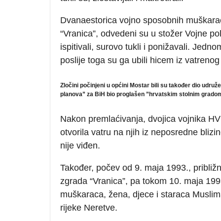
Dvanaestorica vojno sposobnih muškaraca
“Vranica”, odvedeni su u stožer Vojne pol
ispitivali, surovo tukli i ponižavali. Jedn
poslije toga su ga ubili hicem iz vatrenog
Zločini počinjeni u općini Mostar bili su također dio udr
planova” za BiH bio proglašen ”hrvatskim stolnim gradom
Nakon premlaćivanja, dvojica vojnika HVO-a
otvorila vatru na njih iz neposredne bliz
nije viđen.
Također, počev od 9. maja 1993., pribli
zgrada “Vranica”, pa tokom 10. maja 1993.
muškaraca, žena, djece i staraca Muslima
rijeke Neretve.