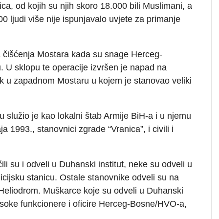
ca, od kojih su njih skoro 18.000 bili Muslimani, a
00 ljudi više nije ispunjavalo uvjete za primanje
ija čišćenja Mostara kada su snage Herceg-
U sklopu te operacije izvršen je napad na
k u zapadnom Mostaru u kojem je stanovao veliki
služio je kao lokalni štab Armije BiH-a i u njemu
 1993., stanovnici zgrade “Vranica”, i civili i
 su i odveli u Duhanski institut, neke su odveli u
icijsku stanicu. Ostale stanovnike odveli su na
 Heliodrom. Muškarce koje su odveli u Duhanski
e visoke funkcionere i oficire Herceg-Bosne/HVO-a,