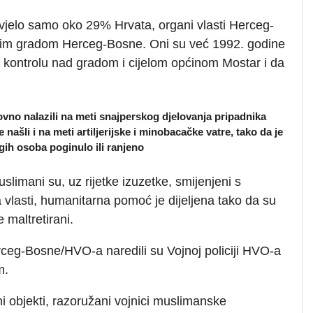
ivjelo samo oko 29% Hrvata, organi vlasti Herceg-
nim gradom Herceg-Bosne. Oni su već 1992. godine
 kontrolu nad gradom i cijelom općinom Mostar i da
vno nalazili na meti snajperskog djelovanja pripadnika
šli i na meti artiljerijske i minobacačke vatre, tako da je
gih osoba poginulo ili ranjeno
limani su, uz rijetke izuzetke, smijenjeni s
vlasti, humanitarna pomoć je dijeljena tako da su
 maltretirani.
rceg-Bosne/HVO-a naredili su Vojnoj policiji HVO-a
m.
i objekti, razoružani vojnici muslimanske