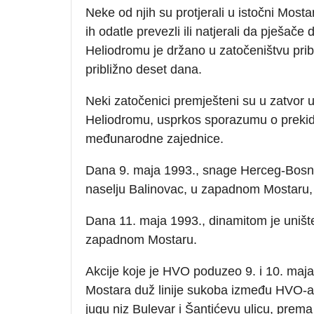
Neke od njih su protjerali u istočni Most
ih odatle prevezli ili natjerali da pješač
Heliodromu je držano u zatočeništvu približ
približno deset dana.
Neki zatočenici premješteni su u zatvor u
Heliodromu, usprkos sporazumu o prekid
međunarodne zajednice.
Dana 9. maja 1993., snage Herceg-Bosn
naselju Balinovac, u zapadnom Mostaru, 
Dana 11. maja 1993., dinamitom je unište
zapadnom Mostaru.
Akcije koje je HVO poduzeo 9. i 10. maja
Mostara duž linije sukoba između HVO-a i
jugu niz Bulevar i Šantićevu ulicu, prem