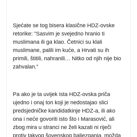
Sjećate se tog bisera klasične HDZ-ovske
retorike: ”Sasvim je svejedno hranio ti
muslimana ili ga klao. Četnici su klali
muslimane, palili im kuće, a Hrvati su ih
primili, štitili, nahranili… Nitko od njih nije bio
zahvalan.”
Pa ako je ta uvijek ista HDZ-ovska priča
ujedno i onaj ton koji je nedostajao slici
predsjedničke kandidatkinje HDZ-a, ili ako
ona i neće govoriti isto što i Marasović, ali
zbog mira u stranci ne želi kazati ni riječi
protiv takvog šovenskog baljezganja, možda