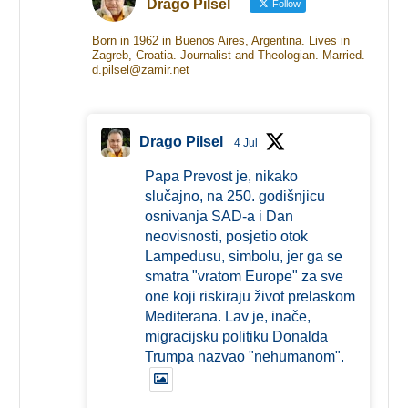
Drago Pilsel
Follow
Born in 1962 in Buenos Aires, Argentina. Lives in
Zagreb, Croatia. Journalist and Theologian. Married.
d.pilsel@zamir.net
Drago Pilsel
4 Jul
Papa Prevost je, nikako
slučajno, na 250. godišnjicu
osnivanja SAD-a i Dan
neovisnosti, posjetio otok
Lampedusu, simbolu, jer ga se
smatra "vratom Europe" za sve
one koji riskiraju život prelaskom
Mediterana. Lav je, inače,
migracijsku politiku Donalda
Trumpa nazvao "nehumanom".