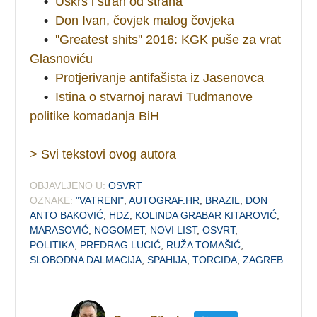
•
Uskrs i strah od straha
•
Don Ivan, čovjek malog čovjeka
•
''Greatest shits'' 2016: KGK puše za vrat
Glasnoviću
•
Protjerivanje antifašista iz Jasenovca
•
Istina o stvarnoj naravi Tuđmanove
politike komadanja BiH
> Svi tekstovi ovog autora
OBJAVLJENO U:
OSVRT
OZNAKE:
"VATRENI"
,
AUTOGRAF.HR
,
BRAZIL
,
DON
ANTO BAKOVIĆ
,
HDZ
,
KOLINDA GRABAR KITAROVIĆ
,
MARASOVIĆ
,
NOGOMET
,
NOVI LIST
,
OSVRT
,
POLITIKA
,
PREDRAG LUCIĆ
,
RUŽA TOMAŠIĆ
,
SLOBODNA DALMACIJA
,
SPAHIJA
,
TORCIDA
,
ZAGREB