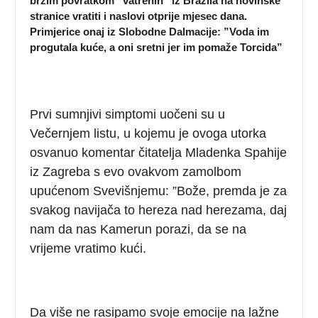
bržim povratkom ”vatrenih” iz Brazila na novinske
stranice vratiti i naslovi otprije mjesec dana.
Primjerice onaj iz Slobodne Dalmacije: ”Voda im
progutala kuće, a oni sretni jer im pomaže Torcida”
Prvi sumnjivi simptomi uočeni su u
Večernjem listu, u kojemu je ovoga utorka
osvanuo komentar čitatelja Mladenka Spahije
iz Zagreba s evo ovakvom zamolbom
upućenom Svevišnjemu: ”Bože, premda je za
svakog navijača to hereza nad herezama, daj
nam da nas Kamerun porazi, da se na
vrijeme vratimo kući.
Da više ne rasipamo svoje emocije na lažne