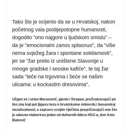
Tako što je ocijenio da se u Hrvatskoj, nakon
početnog vala poslijepotopne humanosti,
dogodilo ”ono najgore u ljudskom smislu” –
da je ”emocionalni zanos splasnuo”, da ”više
nema svježeg žara i spontane solidarnosti”,
jer se ”žar prelio iz uništene Slavonije u
mnoge gradske i seoske kafiće”, te taj žar
sada ”teče na trgovima i šeće se našim
ulicama: u kockastim dresovima”.
Užgao se i urlao Marasović, pjenio i štrapao, prežvakavajući po
tko zna koji put ljigavu tezu o hrvatskome milosrđu i bosanskoj
nezahvalnosti, a zapravo svojim riječima prepričavajući ono što
je odavno elaborirao jedan od duhovnih lidera HDZ-a, don Anto
Baković