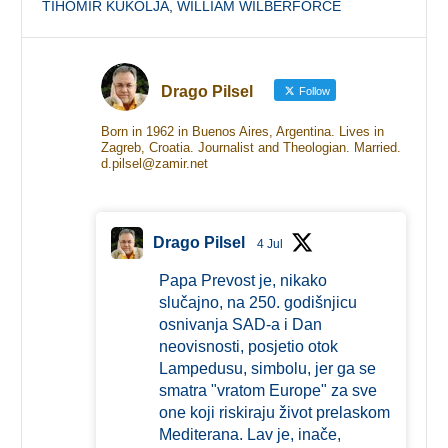
TIHOMIR KUKOLJA
,
WILLIAM WILBERFORCE
Drago Pilsel
Follow
Born in 1962 in Buenos Aires, Argentina. Lives in
Zagreb, Croatia. Journalist and Theologian. Married.
d.pilsel@zamir.net
Drago Pilsel
4 Jul
Papa Prevost je, nikako
slučajno, na 250. godišnjicu
osnivanja SAD-a i Dan
neovisnosti, posjetio otok
Lampedusu, simbolu, jer ga se
smatra "vratom Europe" za sve
one koji riskiraju život prelaskom
Mediterana. Lav je, inače,