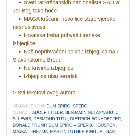
•
Sveti rat kršćanskih nacionalista SAD-a:
Jer Bog tako hoće
•
MAGA kršćani: novo lice stare vjerske
nesnošljivosti
•
Hrvatska treba prihvatiti iranske
izbjeglice!
•
Naš neprihvaćeni poklon izbjeglicama u
Slavonskome Brodu
•
Ne krivimo izbjeglice
•
Izbjeglice nisu teroristi
> Svi tekstovi ovog autora
OBJAVLJENO U:
DUM SPIRO, SPERO
OZNAKE:
ADOLF HITLER
,
BENJAMIN NETANYAHU
,
C.
S. LEWIS
,
DESMOND TUTU
,
DIETRICH BONHOEFFER
,
DONALD TRUMP
,
DUM SPIRO – SPERO
,
HOUSTON
,
MAJKA TEREZIJA
,
MARTIN LUTHER KING JR.
,
SAD
,