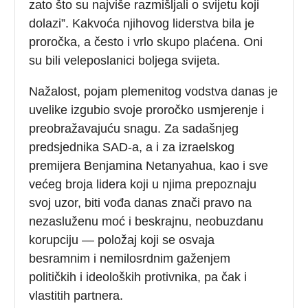
zato što su najviše razmišljali o svijetu koji
dolazi”. Kakvoća njihovog liderstva bila je
proročka, a često i vrlo skupo plaćena. Oni
su bili veleposlanici boljega svijeta.
Nažalost, pojam plemenitog vodstva danas je
uvelike izgubio svoje proročko usmjerenje i
preobražavajuću snagu. Za sadašnjeg
predsjednika SAD-a, a i za izraelskog
premijera Benjamina Netanyahua, kao i sve
većeg broja lidera koji u njima prepoznaju
svoj uzor, biti vođa danas znači pravo na
nezasluženu moć i beskrajnu, neobuzdanu
korupciju — položaj koji se osvaja
besramnim i nemilosrdnim gaženjem
političkih i ideoloških protivnika, pa čak i
vlastitih partnera.