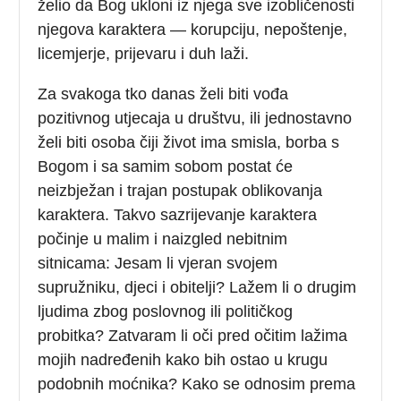
želio da Bog ukloni iz njega sve izobličenosti
njegova karaktera — korupciju, nepoštenje,
licemjerje, prijevaru i duh laži.
Za svakoga tko danas želi biti vođa
pozitivnog utjecaja u društvu, ili jednostavno
želi biti osoba čiji život ima smisla, borba s
Bogom i sa samim sobom postat će
neizbježan i trajan postupak oblikovanja
karaktera. Takvo sazrijevanje karaktera
počinje u malim i naizgled nebitnim
sitnicama: Jesam li vjeran svojem
supružniku, djeci i obitelji? Lažem li o drugim
ljudima zbog poslovnog ili političkog
probitka? Zatvaram li oči pred očitim lažima
mojih nadređenih kako bih ostao u krugu
podobnih moćnika? Kako se odnosim prema