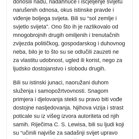
donosili nadu, nadahnuće i iscjeljenje svijetu
narušenih odnosa, okus istinske pravde i
viđenje boljega svijeta. Bili su “sol zemlje i
svjetlo svijeta”. Ono što ih je razlikovalo od
mnogobrojnih drugih omiljenih i trenutačnih
zvijezda političkog, gospodarskog i duhovnog
neba, bilo je to što su se odlučili zauzeti ne
za vlastitu udobnost, ugled ili korist, nego za
ljudsko dostojanstvo i slobodu drugih.
Bili su istinski junaci, naoružani duhom
služenja i samopožrtvovnosti. Snagom
primjera i djelovanja stekli su pravo biti vođe
dostojne nasljedovanja. Njihova vizija i strast
poticale su iz višeg izvora autoriteta od njih
samih. Riječima C. S. Lewisa, bili su ljudi koji
su “učinili najviše za sadašnji svijet upravo