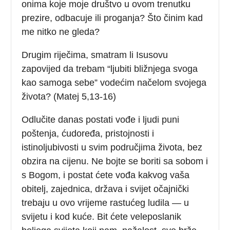
onima koje moje društvo u ovom trenutku
prezire, odbacuje ili proganja? Što činim kad
me nitko ne gleda?
Drugim riječima, smatram li Isusovu
zapovijed da trebam “ljubiti bližnjega svoga
kao samoga sebe” vodećim načelom svojega
života? (Matej 5,13-16)
Odlučite danas postati vođe i ljudi puni
poštenja, ćudoređa, pristojnosti i
istinoljubivosti u svim područjima života, bez
obzira na cijenu. Ne bojte se boriti sa sobom i
s Bogom, i postat ćete vođa kakvog vaša
obitelj, zajednica, država i svijet očajnički
trebaju u ovo vrijeme rastućeg ludila — u
svijetu i kod kuće. Bit ćete veleposlanik