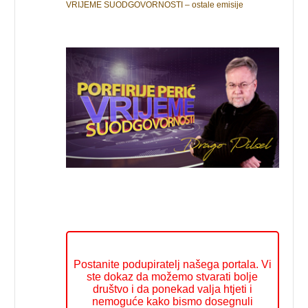
VRIJEME SUODGOVORNOSTI – ostale emisije
Postanite podupiratelj našega portala. Vi
ste dokaz da možemo stvarati bolje
društvo i da ponekad valja htjeti i
nemoguće kako bismo dosegnuli