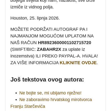
boljega svijeta koji nam, nažalost, sve brže
izmiče iz vidnog polja.
Houston, 25. lipnja 2026.
MOŽETE PODRŽATI AUTOGRAF PA I
NAJMANJOM MOGUĆOM UPLATOM NA
NAŠ RAČUN
HR8923600001102715720
(SWIFT/BIC:
ZABAHR2X
za uplate iz
inozemstva) ILI PREKO PAYPAL-A. HVALA!
ZA VIŠE INFORMACIJA
KLIKNITE OVDJE
.
Još tekstova ovog autora:
•
Ne bojte se, mi ubijamo nježno!
•
Ne zaboravimo hrvatskog mirotvorca
Franju Starčevića