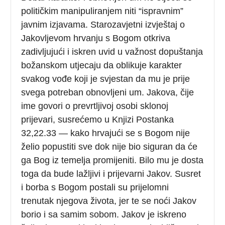
političkim manipuliranjem niti “ispravnim”
javnim izjavama. Starozavjetni izvještaj o
Jakovljevom hrvanju s Bogom otkriva
zadivljujući i iskren uvid u važnost dopuštanja
božanskom utjecaju da oblikuje karakter
svakog vođe koji je svjestan da mu je prije
svega potreban obnovljeni um. Jakova, čije
ime govori o prevrtljivoj osobi sklonoj
prijevari, susrećemo u Knjizi Postanka
32,22.33 — kako hrvajući se s Bogom nije
želio popustiti sve dok nije bio siguran da će
ga Bog iz temelja promijeniti. Bilo mu je dosta
toga da bude lažljivi i prijevarni Jakov. Susret
i borba s Bogom postali su prijelomni
trenutak njegova života, jer te se noći Jakov
borio i sa samim sobom. Jakov je iskreno