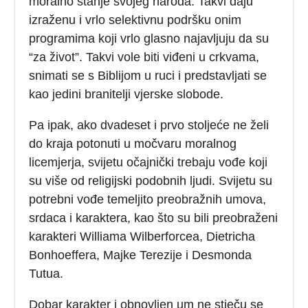
moralno stanje svojeg naroda. Takvi daju
izraženu i vrlo selektivnu podršku onim
programima koji vrlo glasno najavljuju da su
“za život”. Takvi vole biti viđeni u crkvama,
snimati se s Biblijom u ruci i predstavljati se
kao jedini branitelji vjerske slobode.
Pa ipak, ako dvadeset i prvo stoljeće ne želi
do kraja potonuti u močvaru moralnog
licemjerja, svijetu očajnički trebaju vođe koji
su više od religijski podobnih ljudi. Svijetu su
potrebni vođe temeljito preobražnih umova,
srdaca i karaktera, kao što su bili preobraženi
karakteri Williama Wilberforcea, Dietricha
Bonhoeffera, Majke Terezije i Desmonda
Tutua.
Dobar karakter i obnovljen um ne stječu se