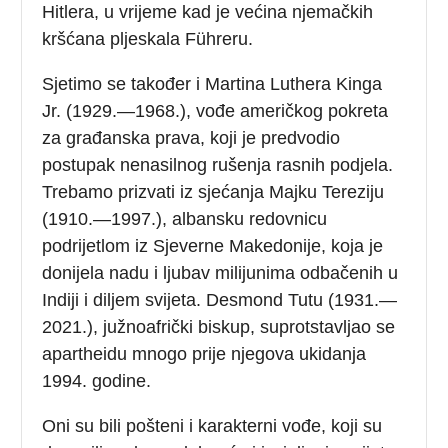
Hitlera, u vrijeme kad je većina njemačkih
kršćana pljeskala Führeru.
Sjetimo se također i Martina Luthera Kinga
Jr. (1929.—1968.), vođe američkog pokreta
za građanska prava, koji je predvodio
postupak nenasilnog rušenja rasnih podjela.
Trebamo prizvati iz sjećanja Majku Tereziju
(1910.—1997.), albansku redovnicu
podrijetlom iz Sjeverne Makedonije, koja je
donijela nadu i ljubav milijunima odbačenih u
Indiji i diljem svijeta. Desmond Tutu (1931.—
2021.), južnoafrički biskup, suprotstavljao se
apartheidu mnogo prije njegova ukidanja
1994. godine.
Oni su bili pošteni i karakterni vođe, koji su