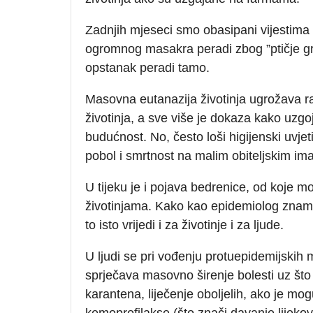
Zadnjih mjeseci smo obasipani vijestima o
ogromnog masakra peradi zbog ”ptičje grip
opstanak peradi tamo.
Masovna eutanazija životinja ugrožava razl
životinja, a sve više je dokaza kako uzgo
budućnost. No, često loši higijenski uvjet
pobol i smrtnost na malim obiteljskim im
U tijeku je i pojava bedrenice, od koje mo
životinjama. Kako kao epidemiolog znam 
to isto vrijedi i za životinje i za ljude.
U ljudi se pri vođenju protuepidemijskih
sprječava masovno širenje bolesti uz što
karantena, liječenje oboljelih, ako je mo
kemoprofilakse (što znači davanje lijek