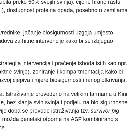
ubila preko 50% svojih svinja), cijene hrane rastu
20.), dostupnost proteina opada, posebno u zemljama
rednike, jačanje biosigurnosti uzgoja umjesto
dova za hitne intervencije kako bi se izbjegao
rategija intervencija i praćenje ishoda istih kao npr.
ktne svinje), zoniranje i kompartmentacija kako bi
voj cjepiva i mjere biosigurnosti i ranog otkrivanja.
na. Istraživanje provedeno na velikim farmama u Kini
e, bez klanja svih svinja i podjelu na bio-sigurnosne
ije doba se provode istraživanja tzv.
survivor pig
 su možda genetski otporne na ASF kombinirano s
ce.