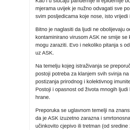
Kao i u slučaju pandemije ili epidemije b
mjerama uvijek je nužno odvagati sve poz
svim posljedicama koje nose, isto vrijedi 
Bitno je naglasiti da ljudi ne obolijevaj
kontaminirano virusom ASK ne smije se kori
mogu zaraziti. Evo i nekoliko pitanja s 
uz ASK.
Na temelju kojeg istraživanja se preporuč
postoji potreba za klanjem svih svinja na
postizanja prirodnog i kolektivnog imunite
Postoji i opasnost od života mnogih ljudi
hrane.
Preporuka se uglavnom temelji na znanst
da je ASK izuzetno zarazna i smrtonosna 
učinkovito cjepivo ili tretman (od sredin