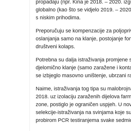
propadaju (npr. Kina je 2018. – 2020. izg
globalno (kao što se vidjelo 2019. – 20
s niskim prihodima.
Preporučuju se kompenzacije za poljopriv
oslanjanja samo na klanje, postojanje fon
društveni kolaps.
Potrebna su dalja istraživanja promjene st
djelomično klanje (samo zaražene i konta
se izbjeglo masovno uništenje, ubrzani raz
Naime, istraživanja tog tipa su malobroj
2018. uz izolaciju zaraženih dijelova farm
zone, postiglo je ograničen uspjeh. U nov
selekcije-istraživanja na svinjama koje
probirom PCR testiranjema svake sedmi