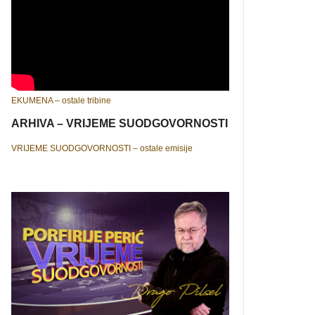
EKUMENA – ostale tribine
ARHIVA – VRIJEME SUODGOVORNOSTI
VRIJEME SUODGOVORNOSTI – ostale emisije