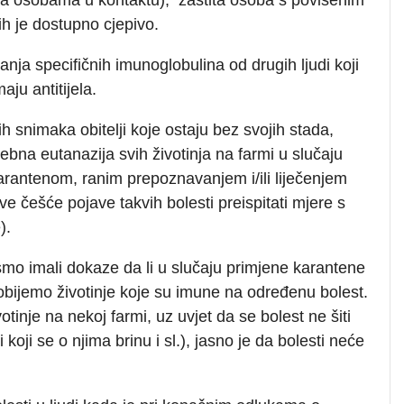
jih je dostupno cjepivo.
ja specifičnih imunoglobulina od drugih ljudi koji
imaju antitijela.
nih snimaka obitelji koje ostaju bez svojih stada,
rebna eutanazija svih životinja na farmi u slučaju
karantenom, ranim prepoznavanjem i/ili liječenjem
ve češće pojave takvih bolesti preispitati mjere s
).
bismo imali dokaze da li u slučaju primjene karantene
a dobijemo životinje koje su imune na određenu bolest.
otinje na nekoj farmi, uz uvjet da se bolest ne šiti
koji se o njima brinu i sl.), jasno je da bolesti neće