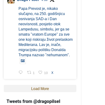
4 Jul
Papa Prevost je, nikako
slučajno, na 250. godišnjicu
osnivanja SAD-a i Dan
neovisnosti, posjetio otok
Lampedusu, simbolu, jer ga se
smatra "vratom Europe" za sve
one koji riskiraju život prelaskom
Mediterana. Lav je, inače,
migracijsku politiku Donalda
Trumpa nazvao "nehumanom".
1
10
X
Load More