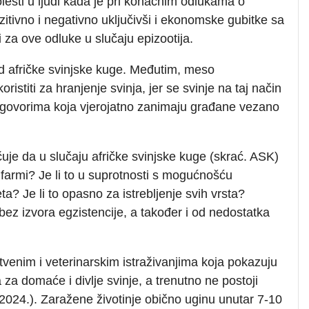
olesti u ljudi kada je pri konačnim odlukama o
itivno i negativno uključivši i ekonomske gubitke sa
i za ove odluke u slučaju epizootija.
u od afričke svinjske kuge. Međutim, meso
stiti za hranjenje svinja, jer se svinje na taj način
odgovorima koja vjerojatno zanimaju građane vezano
uje da u slučaju afričke svinjske kuge (skrać. ASK)
 farmi? Je li to u suprotnosti s mogućnošću
ta? Je li to opasno za istrebljenje svih vrsta?
 bez izvora egzistencije, a također i od nedostatka
venim i veterinarskim istraživanjima koja pokazuju
za domaće i divlje svinje, a trenutno ne postoji
e 2024.). Zaražene životinje obično uginu unutar 7-10