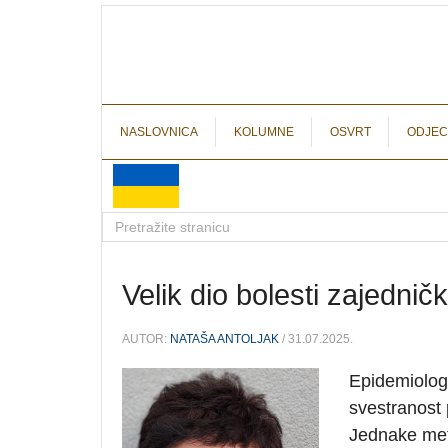
NASLOVNICA
KOLUMNE
OSVRT
ODJEC
Velik dio bolesti zajedničk
AUTOR:
NATAŠA ANTOLJAK
/ 31.07.2025.
Epidemiologi
svestranost 
Jednake meto