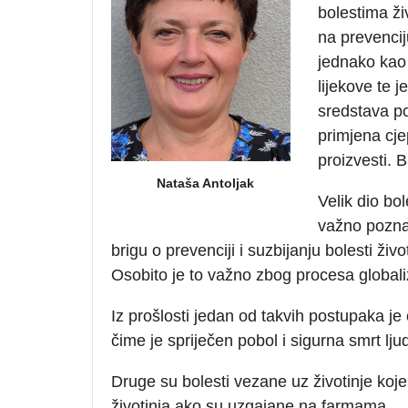
bolestima ži
na prevenciju
jednako kao 
lijekove te j
sredstava po
primjena cje
proizvesti.
Nataša Antoljak
Velik dio bol
važno pozna
brigu o prevenciji i suzbijanju bolesti živo
Osobito je to važno zbog procesa globali
Iz prošlosti jedan od takvih postupaka je 
čime je spriječen pobol i sigurna smrt ljud
Druge su bolesti vezane uz životinje koje
životinja ako su uzgajane na farmama.