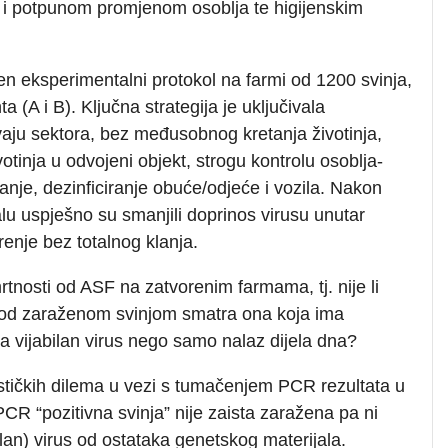
i i potpunom promjenom osoblja te higijenskim
n eksperimentalni protokol na farmi od 1200 svinja,
(A i B). Ključna strategija je uključivala
vaju sektora, bez međusobnog kretanja životinja,
tinja u odvojeni objekt, strogu kontrolu osoblja-
iranje, dezinficiranje obuće/odjeće i vozila. Nakon
lu uspješno su smanjili doprinos virusu unutar
enje bez totalnog klanja.
mrtnosti od ASF na zatvorenim farmama, tj. nije li
e pod zaraženom svinjom smatra ona koja ima
a vijabilan virus nego samo nalaz dijela dna?
stičkih dilema u vezi s tumačenjem PCR rezultata u
PCR “pozitivna svinja” nije zaista zaražena pa ni
ilan) virus od ostataka genetskog materijala.