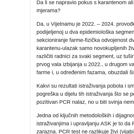
Da li se napravio pokus s karantenom al
mjerama?
Da, u Vijetnamu je 2022. – 2024. provođe
podijeljenoj u dva epidemiološka segmenta 
sekcioniranje farme-fizička odvojenost d
karantenu-ulazak samo novokupljenih živo
različiti radnici za svaki segment, uz tuš
prvog vala izbijanja u 2022., u drugom va
farme i, u određenim fazama, obuzdali šir
Kakvi su rezultati istraživanja pobola i s
pogreška u dijelu tih istraživanja što s
pozitivan PCR nalaz, no u biti svinja nem
Jedna od ključnih metodoloških i dijagno
istraživanjima i upravljanju ASK je to da 
zarazna. PCR test ne razlikuje živi (vijab