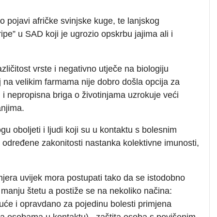
 pojavi afričke svinjske kuge, te lanjskog
e” u SAD koji je ugrozio opskrbu jajima ali i
ičitost vrste i negativno utječe na biologiju
j na velikim farmama nije dobro došla opcija za
i i nepropisna briga o životinjama uzrokuje veći
anjima.
gu oboljeti i ljudi koji su u kontaktu s bolesnim
određene zakonitosti nastanka kolektivne imunosti,
 mjera uvijek mora postupati tako da se istodobno
 manju štetu a postiže se na nekoliko načina:
guće i opravdano za pojedinu bolesti primjena
ova osobama u kontaktu), zaštita osoba s povišenim