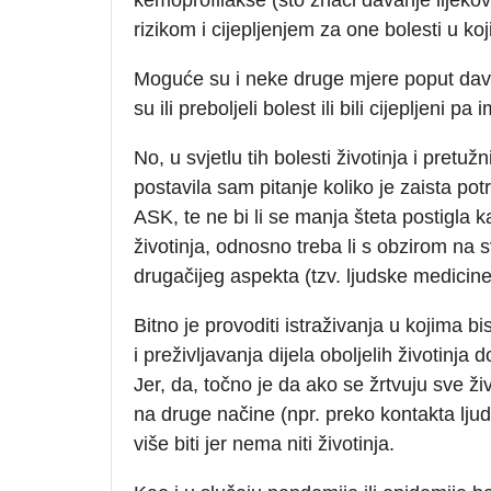
rizikom i cijepljenjem za one bolesti u ko
Moguće su i neke druge mjere poput davan
su ili preboljeli bolest ili bili cijepljeni pa 
No, u svjetlu tih bolesti životinja i pretuž
postavila sam pitanje koliko je zaista pot
ASK, te ne bi li se manja šteta postigla 
životinja, odnosno treba li s obzirom na s
drugačijeg aspekta (tzv. ljudske medicine
Bitno je provoditi istraživanja u kojima 
i preživljavanja dijela oboljelih životinj
Jer, da, točno je da ako se žrtvuju sve živ
na druge načine (npr. preko kontakta ljudi 
više biti jer nema niti životinja.