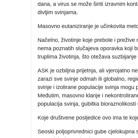
dana, a virus se može širiti izravnim ko
divljim svinjama.
Masovno eutaniziranje je učinkovita metod
Načelno, životinje koje prebole i prežive
nema poznatih slučajeva oporavka koji bi 
truplima životinja, što otežava suzbijanj
ASK je ozbiljna prijetnja, ali vjerojatno n
zarazi sve svinje odmah ili globalno, reg
svinje i izolirane populacije svinja mogu 
Međutim, masovno klanje i nekontroliran
populacija svinja, gubitka bioraznolikost
Koje društvene posljedice ovo ima te koj
Seoski poljoprivrednici gube cjelokupna s