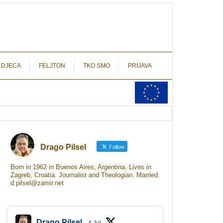
autograf.hr
novinarstvo s potpisom
 DJECA
FELJTON
TKO SMO
PRIJAVA
Drago Pilsel
Follow
Born in 1962 in Buenos Aires, Argentina. Lives in
Zagreb, Croatia. Journalist and Theologian. Married.
d.pilsel@zamir.net
Drago Pilsel