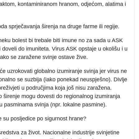
ntaktom, kontaminiranom hranom, odjećom, alatima i
a sprječavanja širenja na druge farme ili regije.
 neku bolest bi trebale biti imune no za sada u ASK
doveli do imuniteta. Virus ASK opstaje u okolišu i u
e ako se zaražene svinje ostave žive.
eće uzrokovati globalno izumiranje svinja jer virus ne
ionalno se suzbija (iako ponekad neuspješno). Divlje
preživjeti u područjima koja još nisu zaražena.
o širenje mogu dovesti do regionalnog izumiranja
i u pasminama svinja (npr. lokalne pasmine).
e su posljedice po sigurnost hrane?
redstva za život. Nacionalne industrije svinjetine