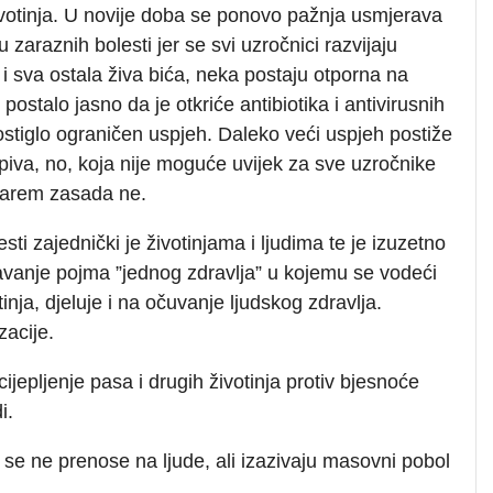
votinja. U novije doba se ponovo pažnja usmjerava
 zaraznih bolesti jer se svi uzročnici razvijaju
i sva ostala živa bića, neka postaju otporna na
e postalo jasno da je otkriće antibiotika i antivirusnih
stiglo ograničen uspjeh. Daleko veći uspjeh postiže
piva, no, koja nije moguće uvijek za sve uzročnike
 Barem zasada ne.
esti zajednički je životinjama i ljudima te je izuzetno
vanje pojma ”jednog zdravlja” u kojemu se vodeći
tinja, djeluje i na očuvanje ljudskog zdravlja.
zacije.
cijepljenje pasa i drugih životinja protiv bjesnoće
i.
 se ne prenose na ljude, ali izazivaju masovni pobol