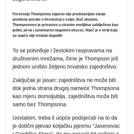
Forsiranje Thompsona sigurno nije predstavljalo slanje
pozitivne poruke o Hrvatskoj u svijet. Baš obratno,
Thompsonovo je prisustvo u stranim medijima zabilježeno kao
jedini, ali ne i zanemarivi negativni eksces. Riječ je o mrlji koja
se uopće nije trebala dogoditi
To se potvrđuje i žestokim raspravama na
društvenim mrežama, čime je Thompson još
jednom uništio željeno hrvatsko zajedništvo.
Zaključak je jasan: zajedništva ne može biti
dok jedna strana drugoj nameće Thompsona
kao mjeru domoljublja, zajedništva može biti
samo bez Thompsona.
Uostalom, treba li uopće podsjećati na to da
je dotični pjevao koljačku pjesmu “Jasenovac
i Gradiška Stara”, da mu najveći hit počinje s