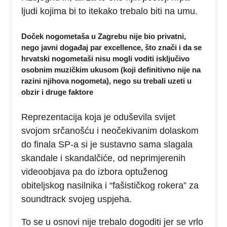
ljudi kojima bi to itekako trebalo biti na umu.
Doček nogometaša u Zagrebu nije bio privatni,
nego javni događaj par excellence, što znači i da se
hrvatski nogometaši nisu mogli voditi isključivo
osobnim muzičkim ukusom (koji definitivno nije na
razini njihova nogometa), nego su trebali uzeti u
obzir i druge faktore
Reprezentacija koja je oduševila svijet
svojom srčanošću i neočekivanim dolaskom
do finala SP-a si je sustavno sama slagala
skandale i skandalčiće, od neprimjerenih
videoobjava pa do izbora optuženog
obiteljskog nasilnika i “fašističkog rokera” za
soundtrack svojeg uspjeha.
To se u osnovi nije trebalo dogoditi jer se vrlo