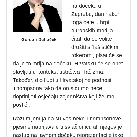
na dočeku u
Zagrebu, dan nakon
toga ćete u hrpi
europskih medija
čitati da se volite
Gordan Duhaček
družiti s ‘fašističkim
rokerom’, pisat će se
da je to mrlja na dočeku, Hrvatsku će se opet
stavljati u kontekst ustaštva i fašizma.
Također, dio ljudi u Hrvatskoj ne podnosi
Thompsona tako da on sigurno neće
doprinijeti osjećaju zajedništva koji želimo
postići.
Razumijem ja da su vas neke Thompsonove
pjesme nabrijavale u svlačionici, ali njegov je
nastup na javnom dočeku reprezentacije jako