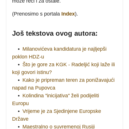
može reći i za ostale.
(Prenosimo s portala
Index
).
Još tekstova ovog autora:
•
Milanovićeva kandidatura je najljepši
poklon HDZ-u
•
Što je gore za KGK - Radeljić koji laže ili
koji govori istinu?
•
Kako je pripreman teren za ponižavajući
napad na Pupovca
•
Kolindina ''inicijativa'' želi podijeliti
Europu
•
Vrijeme je za Sjedinjene Europske
Države
•
Maestralno o suvremenoj Rusiji