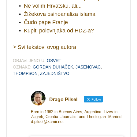
•
Ne volim Hrvatsku, ali...
•
Žižekova psihoanaliza islama
•
Čudo pape Franje
•
Kupiti polovnjaka od HDZ-a?
> Svi tekstovi ovog autora
OBJAVLJENO U:
OSVRT
OZNAKE:
GORDAN DUHAČEK
,
JASENOVAC
,
THOMPSON
,
ZAJEDNIŠTVO
Drago Pilsel
Follow
Born in 1962 in Buenos Aires, Argentina. Lives in
Zagreb, Croatia. Journalist and Theologian. Married.
d.pilsel@zamir.net