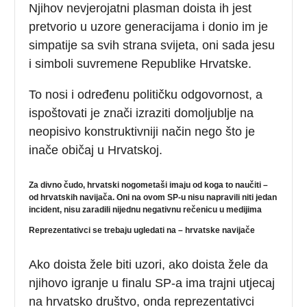
Njihov nevjerojatni plasman doista ih jest
pretvorio u uzore generacijama i donio im je
simpatije sa svih strana svijeta, oni sada jesu
i simboli suvremene Republike Hrvatske.
To nosi i određenu političku odgovornost, a
ispoštovati je znači izraziti domoljublje na
neopisivo konstruktivniji način nego što je
inače običaj u Hrvatskoj.
Za divno čudo, hrvatski nogometaši imaju od koga to naučiti –
od hrvatskih navijača. Oni na ovom SP-u nisu napravili niti jedan
incident, nisu zaradili nijednu negativnu rečenicu u medijima
Reprezentativci se trebaju ugledati na – hrvatske navijače
Ako doista žele biti uzori, ako doista žele da
njihovo igranje u finalu SP-a ima trajni utjecaj
na hrvatsko društvo, onda reprezentativci