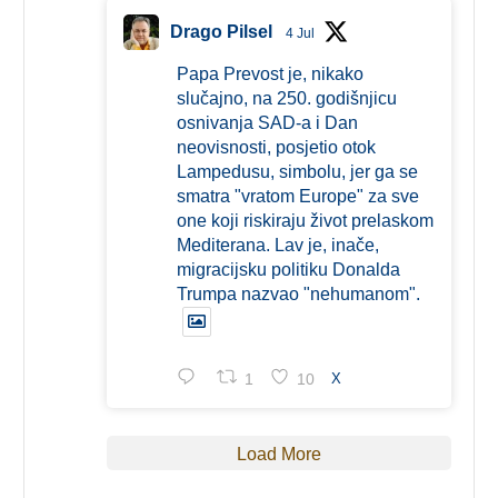
Drago Pilsel
4 Jul
Papa Prevost je, nikako
slučajno, na 250. godišnjicu
osnivanja SAD-a i Dan
neovisnosti, posjetio otok
Lampedusu, simbolu, jer ga se
smatra "vratom Europe" za sve
one koji riskiraju život prelaskom
Mediterana. Lav je, inače,
migracijsku politiku Donalda
Trumpa nazvao "nehumanom".
1
10
X
Load More