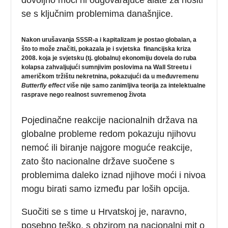
se s ključnim problemima današnjice.
Nakon urušavanja SSSR-a i kapitalizam je postao globalan, a
što to može značiti, pokazala je i svjetska financijska kriza
2008. koja je svjetsku (tj. globalnu) ekonomiju dovela do ruba
kolapsa zahvaljujući sumnjivim poslovima na Wall Streetu i
američkom tržištu nekretnina, pokazujući da u međuvremenu
Butterfly effect
više nije samo zanimljiva teorija za intelektualne
rasprave nego realnost suvremenog života
Pojedinačne reakcije nacionalnih država na
globalne probleme redom pokazuju njihovu
nemoć ili biranje najgore moguće reakcije,
zato što nacionalne države suočene s
problemima daleko iznad njihove moći i nivoa
mogu birati samo između par loših opcija.
Suočiti se s time u Hrvatskoj je, naravno,
posebno teško, s obzirom na nacionalni mit o