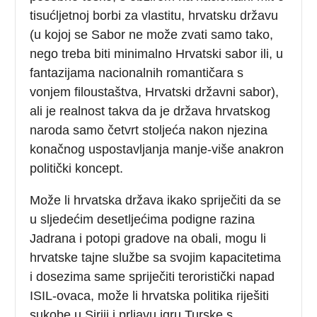
tisućljetnoj borbi za vlastitu, hrvatsku državu
(u kojoj se Sabor ne može zvati samo tako,
nego treba biti minimalno Hrvatski sabor ili, u
fantazijama nacionalnih romantičara s
vonjem filoustaštva, Hrvatski državni sabor),
ali je realnost takva da je država hrvatskog
naroda samo četvrt stoljeća nakon njezina
konačnog uspostavljanja manje-više anakron
politički koncept.
Može li hrvatska država ikako spriječiti da se
u sljedećim desetljećima podigne razina
Jadrana i potopi gradove na obali, mogu li
hrvatske tajne službe sa svojim kapacitetima
i dosezima same spriječiti teroristički napad
ISIL-ovaca, može li hrvatska politika riješiti
sukobe u Siriji i prljavu igru Turske s