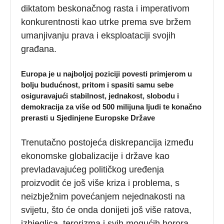
diktatom beskonačnog rasta i imperativom
konkurentnosti kao utrke prema sve bržem
umanjivanju prava i eksploataciji svojih
građana.
Europa je u najboljoj poziciji povesti primjerom u
bolju budućnost, pritom i spasiti samu sebe
osiguravajući stabilnost, jednakost, slobodu i
demokracija za više od 500 milijuna ljudi te konačno
prerasti u Sjedinjene Europske Države
Trenutačno postojeća diskrepancija između
ekonomske globalizacije i države kao
prevladavajućeg političkog uređenja
proizvodit će još više kriza i problema, s
neizbježnim povećanjem nejednakosti na
svijetu, što će onda donijeti još više ratova,
izbjeglica, terorizma i svih mogućih horora.