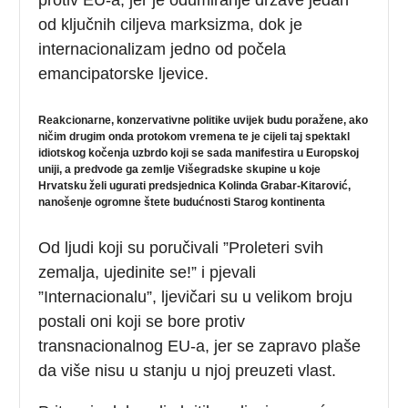
od ključnih ciljeva marksizma, dok je
internacionalizam jedno od počela
emancipatorske ljevice.
Reakcionarne, konzervativne politike uvijek budu poražene, ako
ničim drugim onda protokom vremena te je cijeli taj spektakl
idiotskog kočenja uzbrdo koji se sada manifestira u Europskoj
uniji, a predvode ga zemlje Višegradske skupine u koje
Hrvatsku želi ugurati predsjednica Kolinda Grabar-Kitarović,
nanošenje ogromne štete budućnosti Starog kontinenta
Od ljudi koji su poručivali ”Proleteri svih
zemalja, ujedinite se!” i pjevali
”Internacionalu”, ljevičari su u velikom broju
postali oni koji se bore protiv
transnacionalnog EU-a, jer se zapravo plaše
da više nisu u stanju u njoj preuzeti vlast.