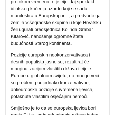
protokom vremena te je cijeli taj spektakl
idiotskog kočenja uzbrdo koji se sada
manifestira u Europskoj uniji, a predvode ga
zemlje Višegradske skupine u koje Hrvatsku
želi ugurati predsjednica Kolinda Grabar-
Kitarović, nanošenje ogromne štete
budućnosti Starog kontinenta.
Pozicije europskih neokonzervativaca i
desnih populista jasne su; rezultirat će
marginalizacijom vlastitih država i cijele
Europe u globalnom svijetu, no mnogo veći
su problem podjednako konzervativne,
antieuropske pozicije suvremene ljevice,
potaknute vlastitim osjećajem nemoći.
Smiješno je to da se europska ljevica bori
protiv EU-a, jer je odumiranje države jedan