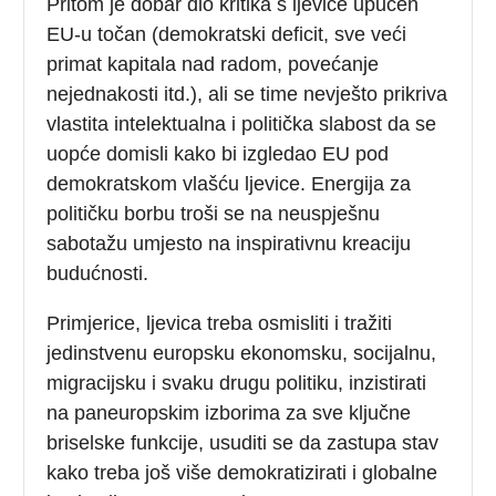
Pritom je dobar dio kritika s ljevice upućen
EU-u točan (demokratski deficit, sve veći
primat kapitala nad radom, povećanje
nejednakosti itd.), ali se time nevješto prikriva
vlastita intelektualna i politička slabost da se
uopće domisli kako bi izgledao EU pod
demokratskom vlašću ljevice. Energija za
političku borbu troši se na neuspješnu
sabotažu umjesto na inspirativnu kreaciju
budućnosti.
Primjerice, ljevica treba osmisliti i tražiti
jedinstvenu europsku ekonomsku, socijalnu,
migracijsku i svaku drugu politiku, inzistirati
na paneuropskim izborima za sve ključne
briselske funkcije, usuditi se da zastupa stav
kako treba još više demokratizirati i globalne