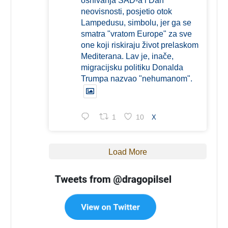
osnivanja SAD-a i Dan
neovisnosti, posjetio otok
Lampedusu, simbolu, jer ga se
smatra "vratom Europe" za sve
one koji riskiraju život prelaskom
Mediterana. Lav je, inače,
migracijsku politiku Donalda
Trumpa nazvao "nehumanom".
1
10
X
Load More