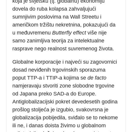
koja je svjetsku (tj. globalnu) ekonomiju
dovela do ruba kolapsa zahvaljujući
sumnjivim poslovima na Wall Streetu i
američkom tržištu nekretnina, pokazujući da
u međuvremenu
Butterfly effect
više nije
samo zanimljiva teorija za intelektualne
rasprave nego realnost suvremenog života.
Globalne korporacije i najveći su zagovornici
dosad neviđenih trgovinskih sporazuma
poput TTP-a i TTIP-a kojima se
de facto
namjeravaju stvoriti zone slobodne trgovine
od Japana preko SAD-a do Europe.
Antiglobalizacijski pokret devedesetih godina
prošlog stoljeća je izgubio, svakovrsna je
globalizacija pobijedila, sviđalo se to nekome
ili ne, i danas doista živimo u globalnom