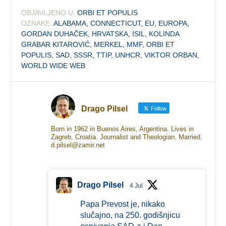
OBJAVLJENO U:
ORBI ET POPULIS
OZNAKE:
ALABAMA
,
CONNECTICUT
,
EU
,
EUROPA
,
GORDAN DUHAČEK
,
HRVATSKA
,
ISIL
,
KOLINDA
GRABAR KITAROVIĆ
,
MERKEL
,
MMF
,
ORBI ET
POPULIS
,
SAD
,
SSSR
,
TTIP
,
UNHCR
,
VIKTOR ORBAN
,
WORLD WIDE WEB
Drago Pilsel
Follow
Born in 1962 in Buenos Aires, Argentina. Lives in
Zagreb, Croatia. Journalist and Theologian. Married.
d.pilsel@zamir.net
Drago Pilsel
4 Jul
Papa Prevost je, nikako
slučajno, na 250. godišnjicu