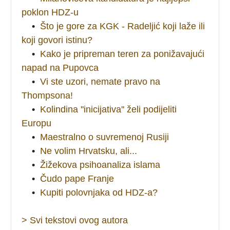
poklon HDZ-u
•
Što je gore za KGK - Radeljić koji laže ili
koji govori istinu?
•
Kako je pripreman teren za ponižavajući
napad na Pupovca
•
Vi ste uzori, nemate pravo na
Thompsona!
•
Kolindina ''inicijativa'' želi podijeliti
Europu
•
Maestralno o suvremenoj Rusiji
•
Ne volim Hrvatsku, ali...
•
Žižekova psihoanaliza islama
•
Čudo pape Franje
•
Kupiti polovnjaka od HDZ-a?
> Svi tekstovi ovog autora