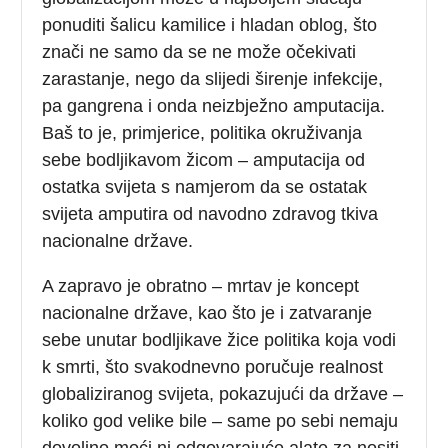
ponuditi šalicu kamilice i hladan oblog, što
znači ne samo da se ne može očekivati
zarastanje, nego da slijedi širenje infekcije,
pa gangrena i onda neizbježno amputacija.
Baš to je, primjerice, politika okruživanja
sebe bodljikavom žicom – amputacija od
ostatka svijeta s namjerom da se ostatak
svijeta amputira od navodno zdravog tkiva
nacionalne države.
A zapravo je obratno – mrtav je koncept
nacionalne države, kao što je i zatvaranje
sebe unutar bodljikave žice politika koja vodi
k smrti, što svakodnevno poručuje realnost
globaliziranog svijeta, pokazujući da države –
koliko god velike bile – same po sebi nemaju
dovoljno moći ni odgovarajuće alate za nositi