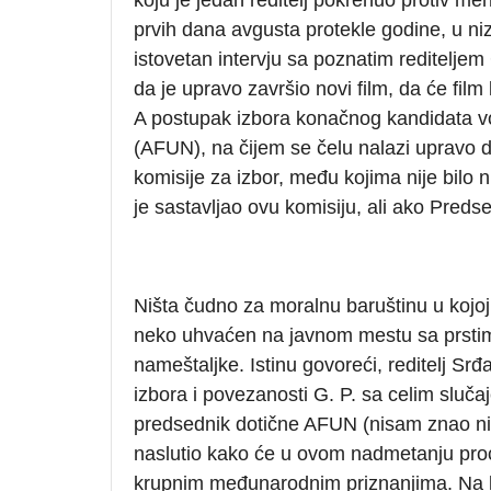
prvih dana avgusta protekle godine, u niz
istovetan intervju sa poznatim reditelje
da je upravo završio novi film, da će fil
A postupak izbora konačnog kandidata v
(AFUN), na čijem se čelu nalazi upravo 
komisije za izbor, među kojima nije bilo n
je sastavljao ovu komisiju, ali ako Predse
Ništa čudno za moralnu baruštinu u kojoj
neko uhvaćen na javnom mestu sa prsti
nameštaljke. Istinu govoreći, reditelj Sr
izbora i povezanosti G. P. sa celim slučaj
predsednik dotične AFUN (nisam znao ni 
naslutio kako će u ovom nadmetanju proć
krupnim međunarodnim priznanjima. Na kr