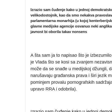
Izrazio sam čuđenje kako u jednoj demokratskoj
velikodostojnik, kao da smo nekakva pravoslavna
parlamentarna monarhija (u kojoj kenterberijski 
glavne medijske agencije osvanuo neki anglika
javnost bi oborila takav nonsens
A šta sam ja to napisao što je izbezumil
je Vlada što se kosi sa zvanjem nezavisn
može da se snađe u medijskoj džungli, da
narušavaju građanska prava i širi jezik m
pominjem provalu pornografskih sadržaja
upravo RRA i odobrila).
Izrazio sam čuđenje kako u jednoj demokr