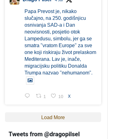
4 Jul
Papa Prevost je, nikako
slučajno, na 250. godišnjicu
osnivanja SAD-a i Dan
neovisnosti, posjetio otok
Lampedusu, simbolu, jer ga se
smatra "vratom Europe" za sve
one koji riskiraju život prelaskom
Mediterana. Lav je, inače,
migracijsku politiku Donalda
Trumpa nazvao "nehumanom".
1
10
X
Load More