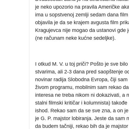
je neko upozorio na pravila Američke ak
ima u sopstvenoj zemlji sedam dana film u
objavila je da se krajem avgusta film pr
Kragujevca nije mogao da ustanovi gde je
(ne računam neke kućne sedeljke).
I otkud M. V. u toj priči? Pošto je sve bi
stvarima, ali 2-3 dana pred saopštenje o
novinar radija Slobodna Evropa, čiji sam
živom programu, mobilnim sam rekao da 
interesa ne treba nikom ni dokazivati, a
stalni filmski kritičar i kolumnista) tako
ishod. Rekao sam da se sve zna, a on je
je G. P. majstor lobiranja. Jeste da sam 
da budem tačniji, rekao bih da je majsto