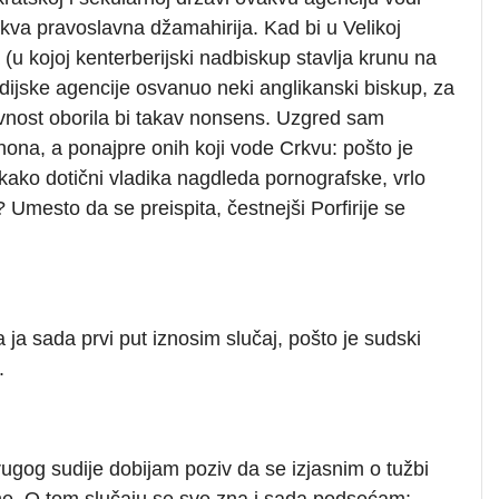
kva pravoslavna džamahirija. Kad bi u Velikoj
 (u kojoj kenterberijski nadbiskup stavlja krunu na
 medijske agencije osvanuo neki anglikanski biskup, za
vnost oborila bi takav nonsens. Uzgred sam
nona, a ponajpre onih koji vode Crkvu: pošto je
 kako dotični vladika nagdleda pornografske, vrlo
? Umesto da se preispita, čestnejši Porfirije se
 ja sada prvi put iznosim slučaj, pošto je sudski
.
drugog sudije dobijam poziv da se izjasnim o tužbi
ene. O tom slučaju se sve zna i sada podsećam: