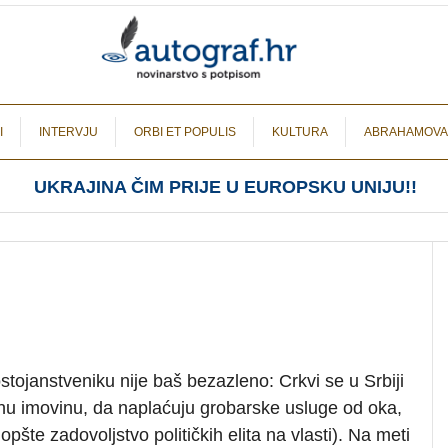
I
INTERVJU
ORBI ET POPULIS
KULTURA
ABRAHAMOVA
UKRAJINA ČIM PRIJE U EUROPSKU UNIJU!!
ojanstveniku nije baš bezazleno: Crkvi se u Srbiji
nu imovinu, da naplaćuju grobarske usluge od oka,
šte zadovoljstvo političkih elita na vlasti). Na meti