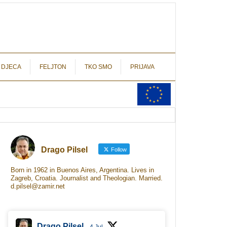
autograf.hr
novinarstvo s potpisom
 DJECA
FELJTON
TKO SMO
PRIJAVA
Drago Pilsel
Follow
Born in 1962 in Buenos Aires, Argentina. Lives in
Zagreb, Croatia. Journalist and Theologian. Married.
d.pilsel@zamir.net
Drago Pilsel