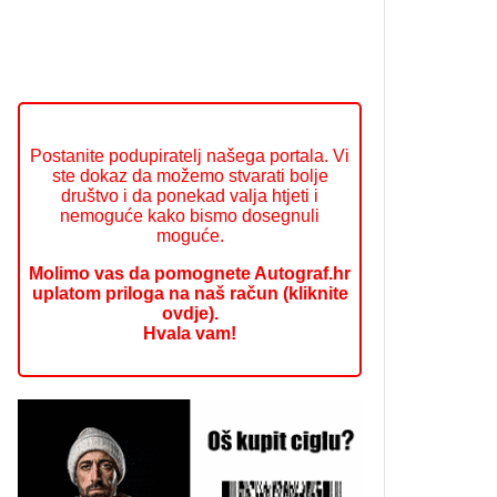
Postanite podupiratelj našega portala. Vi
ste dokaz da možemo stvarati bolje
društvo i da ponekad valja htjeti i
nemoguće kako bismo dosegnuli
moguće.
Molimo vas da pomognete Autograf.hr
uplatom priloga na naš račun (kliknite
ovdje).
Hvala vam!