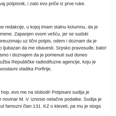
j potpisnik, i zato evo priče iz prve ruke.
ke redakcije, u kojoj imam stalnu kolumnu, da je
 mene. Zapanjen ovom vešću, jer se sudski
preuzimaju uz lični potpis, odem i doznam da je
bio ljubazan da me obavesti. Srpsko pravosuđe, bato!
ismo i doznajem da je pomenuti sud doneo
užba Republičke radiodifuzne agencije, koju je
slavni vladika Porfirije.
hop, evo me na slobodi! Potpisani sudija je
 je novinar M. V. iznosio netačne podatke. Sudija je
 famozni član 131. KZ o kleveti, pa mu je stoga