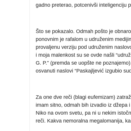
gadno preterao, potcenivši inteligenciju
Što se pokazalo. Odmah pošto je obnarod
ponovnim je rafalom u udruženim medijim
provaljenu verziju pod udruženim naslovom
i moja malenkost su se ovde našli “udruž
G. P.” (premda se uopšte ne poznajemo).
osvanuti naslovi “Paskajljević izgubio su
Za one dve reči (blagi eufemizam) zatraži
imam sitno, odmah bih izvadio iz džepa i
Niko na ovom svetu, pa ni u nekim istočn
reči. Kakva nemoralna megalomanija, kak