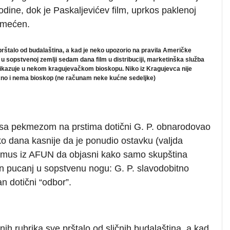
odine, dok je Paskaljevićev film, uprkos paklenoj
rimećen.
rštalo od budalaština, a kad je neko upozorio na pravila Američke
 sopstvenoj zemlji sedam dana film u distribuciji, marketinška služba
 prikazuje u nekom kragujevačkom bioskopu. Niko iz Kragujevca nije
nično i nema bioskop (ne računam neke kućne sedeljke)
sa pekmezom na prstima dotični G. P. obnarodovao
ko dana kasnije da je ponudio ostavku (valjda
nimus iz AFUN da objasni kako samo skupština
an pucanj u sopstvenu nogu: G. P. slavodobitno
an dotični “odbor”.
ih rubrika sve prštalo od sličnih budalaština, a kad