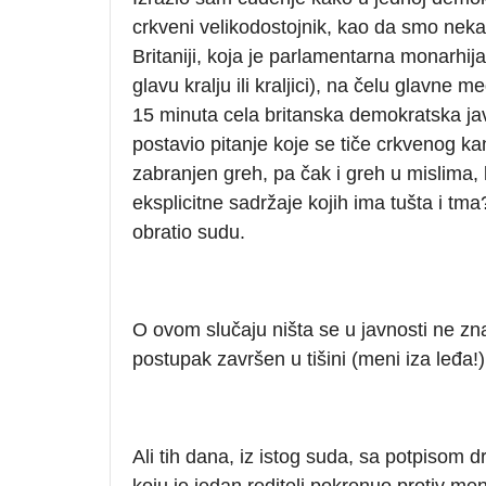
crkveni velikodostojnik, kao da smo neka
Britaniji, koja je parlamentarna monarhija
glavu kralju ili kraljici), na čelu glavne
15 minuta cela britanska demokratska ja
postavio pitanje koje se tiče crkvenog ka
zabranjen greh, pa čak i greh u mislima,
eksplicitne sadržaje kojih ima tušta i tma
obratio sudu.
O ovom slučaju ništa se u javnosti ne zna
postupak završen u tišini (meni iza leđa!)
Ali tih dana, iz istog suda, sa potpisom 
koju je jedan reditelj pokrenuo protiv m