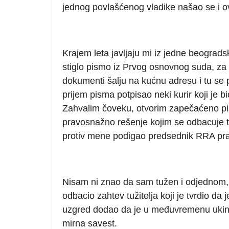
jednog povlašćenog vladike našao se i ova
Krajem leta javljaju mi iz jedne beograds
stiglo pismo iz Prvog osnovnog suda, za
dokumenti šalju na kućnu adresu i tu se 
prijem pisma potpisao neki kurir koji je 
Zahvalim čoveku, otvorim zapečaćeno p
pravosnažno rešenje kojim se odbacuje t
protiv mene podigao predsednik RRA pravo
Nisam ni znao da sam tužen i odjednom, 
odbacio zahtev tužitelja koji je tvrdio da
uzgred dodao da je u međuvremenu ukinut
mirna savest.