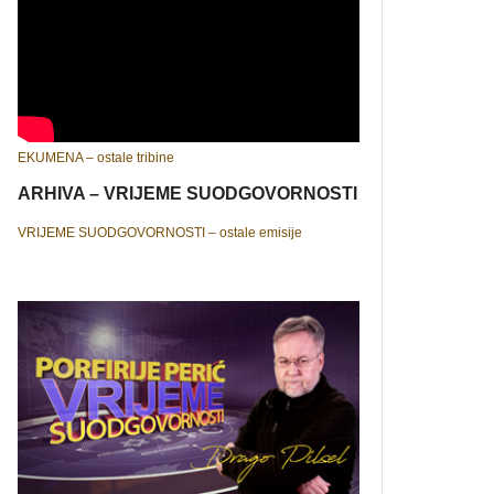
EKUMENA – ostale tribine
ARHIVA – VRIJEME SUODGOVORNOSTI
VRIJEME SUODGOVORNOSTI – ostale emisije