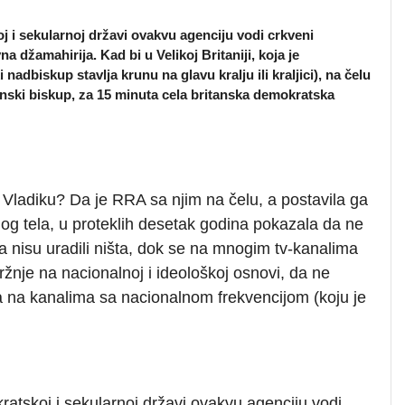
 i sekularnoj državi ovakvu agenciju vodi crkveni
 džamahirija. Kad bi u Velikoj Britaniji, koja je
nadbiskup stavlja krunu na glavu kralju ili kraljici), na čelu
nski biskup, za 15 minuta cela britanska demokratska
o Vladiku? Da je RRA sa njim na čelu, a postavila ga
og tela, u proteklih desetak godina pokazala da ne
 nisu uradili ništa, dok se na mnogim tv-kanalima
ržnje na nacionalnoj i ideološkoj osnovi, da ne
 na kanalima sa nacionalnom frekvencijom (koju je
atskoj i sekularnoj državi ovakvu agenciju vodi