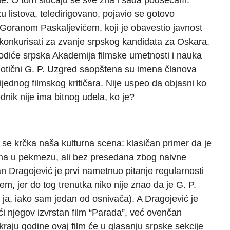
u listova, teledirigovano, pojavio se gotovo
m Goranom Paskaljevićem, koji je obavestio javnost
m konkurisati za zvanje srpskog kandidata za Oskara.
odiće srpska Akademija filmske umetnosti i nauka
dotični G. P. Uzgred saopštena su imena članova
ijednog filmskog kritičara. Nije uspeo da objasni ko
dnik nije ima bitnog udela, ko je?
 se krčka naša kulturna scena: klasičan primer da je
ma u pekmezu, ali bez presedana zbog naivne
đan Dragojević je prvi nametnuo pitanje regularnosti
em, jer do tog trenutka niko nije znao da je G. P.
ja, iako sam jedan od osnivača). A Dragojević je
i njegov izvrstan film “Parada”, već ovenčan
aju godine ovaj film će u glasanju srpske sekcije