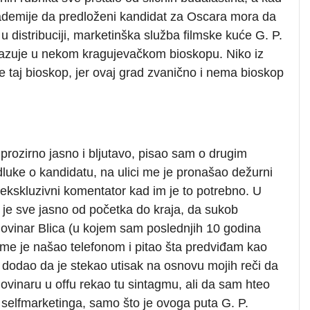
ademije da predloženi kandidat za Oscara mora da
 distribuciji, marketinška služba filmske kuće G. P.
ikazuje u nekom kragujevačkom bioskopu. Niko iz
 taj bioskop, jer ovaj grad zvanično i nema bioskop
lo prozirno jasno i bljutavo, pisao sam o drugim
dluke o kandidatu, na ulici me je pronašao dežurni
 ekskluzivni komentator kad im je to potrebno. U
je sve jasno od početka do kraja, da sukob
 novinar Blica (u kojem sam poslednjih 10 godina
đe me je našao telefonom i pitao šta predviđam kao
 dodao da je stekao utisak na osnovu mojih reči da
novinaru u offu rekao tu sintagmu, ali da sam hteo
r selfmarketinga, samo što je ovoga puta G. P.