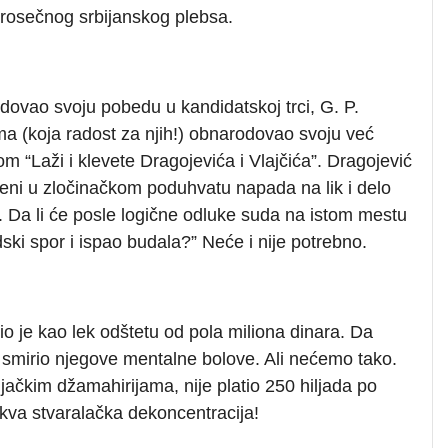
 prosečnog srbijanskog plebsa.
ovao svoju pobedu u kandidatskoj trci, G. P.
a (koja radost za njih!) obnarodovao svoju već
 “Laži i klevete Dragojevića i Vlajčića”. Dragojević
eni u zločinačkom poduhvatu napada na lik i delo
 Da li će posle logične odluke suda na istom mestu
dski spor i ispao budala?” Neće i nije potrebno.
o je kao lek odštetu od pola miliona dinara. Da
 smirio njegove mentalne bolove. Ali nećemo tako.
jačkim džamahirijama, nije platio 250 hiljada po
va stvaralačka dekoncentracija!