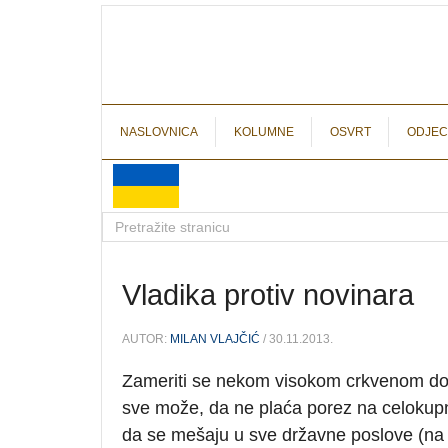
NASLOVNICA
KOLUMNE
OSVRT
ODJEC
Vladika protiv novinara
AUTOR:
MILAN VLAJČIĆ
/ 30.11.2013.
Zameriti se nekom visokom crkvenom dost
sve može, da ne plaća porez na celokup
da se mešaju u sve državne poslove (na op