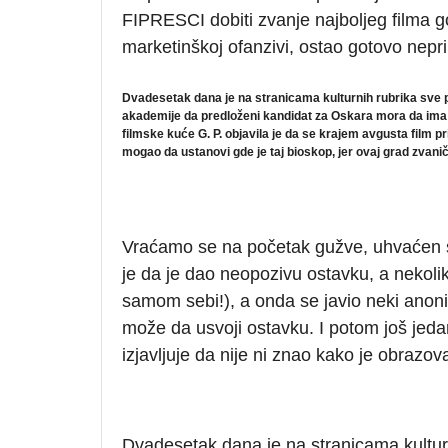
FIPRESCI dobiti zvanje najboljeg filma g
marketinškoj ofanzivi, ostao gotovo nep
Dvadesetak dana je na stranicama kulturnih rubrika sve p
akademije da predloženi kandidat za Oskara mora da ima u
filmske kuće G. P. objavila je da se krajem avgusta film
mogao da ustanovi gde je taj bioskop, jer ovaj grad zva
Vraćamo se na početak gužve, uhvaćen 
je da je dao neopozivu ostavku, a nekoli
samom sebi!), a onda se javio neki ano
može da usvoji ostavku. I potom još jed
izjavljuje da nije ni znao kako je obrazov
Dvadesetak dana je na stranicama kulturn