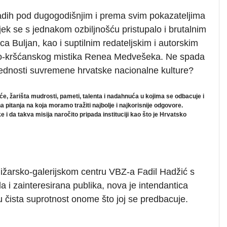
adih pod dugogodišnjim i prema svim pokazateljima
k se s jednakom ozbiljnošću pristupalo i brutalnim
ca Buljan, kao i suptilnim redateljskim i autorskim
no-kršćanskog mistika Renea Medvešeka. Ne spada
ijednosti suvremene hrvatske nacionalne kulture?
e, žarišta mudrosti, pameti, talenta i nadahnuća u kojima se odbacuje i
a pitanja na koja moramo tražiti najbolje i najkorisnije odgovore.
i da takva misija naročito pripada instituciji kao što je
Hrvatsko
jižarsko-galerijskom centru VBZ-a Fadil Hadžić s
 i zainteresirana publika, nova je intendantica
u čista suprotnost onome što joj se predbacuje.