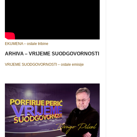
EKUMENA – ostale tribine
ARHIVA – VRIJEME SUODGOVORNOSTI
VRIJEME SUODGOVORNOSTI – ostale emisije