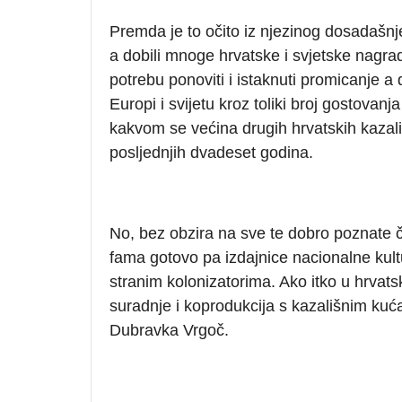
Premda je to očito iz njezinog dosadašnje
a dobili mnoge hrvatske i svjetske nagra
potrebu ponoviti i istaknuti promicanje a
Europi i svijetu kroz toliki broj gostovan
kakvom se većina drugih hrvatskih kazališ
posljednjih dvadeset godina.
No, bez obzira na sve te dobro poznate 
fama gotovo pa izdajnice nacionalne kultu
stranim kolonizatorima. Ako itko u hrvat
suradnje i koprodukcija s kazališnim kuća
Dubravka Vrgoč.