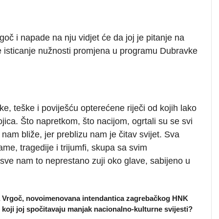
č i napade na nju vidjet će da joj je pitanje na
 je isticanje nužnosti promjena u programu Dubravke
ike, teške i poviješću opterećene riječi od kojih lako
ojica. Što napretkom, što nacijom, ogrtali su se svi
nam bliže, jer preblizu nam je čitav svijet. Sva
ame, tragedije i trijumfi, skupa sa svim
sve nam to neprestano zuji oko glave, sabijeno u
 Vrgoč
, novoimenovana
intendantica
zagrebačkog HNK
i koji joj spočitavaju manjak nacionalno-kulturne svijesti?