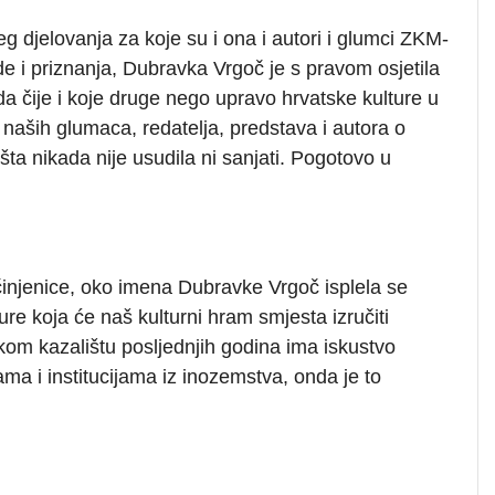
g djelovanja za koje su i ona i autori i glumci ZKM-
de i priznanja, Dubravka Vrgoč je s pravom osjetila
 da čije i koje druge nego upravo hrvatske kulture u
ja naših glumaca, redatelja, predstava i autora o
ta nikada nije usudila ni sanjati. Pogotovo u
činjenice, oko imena Dubravke Vrgoč isplela se
re koja će naš kulturni hram smjesta izručiti
skom kazalištu posljednjih godina ima
iskustvo
ma i institucijama iz inozemstva, onda je to