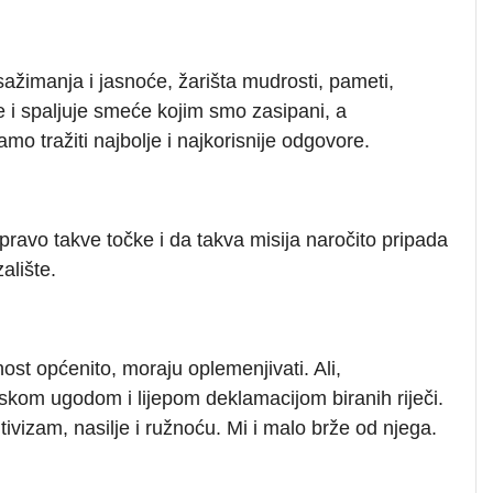
žimanja i jasnoće, žarišta mudrosti, pameti,
 i spaljuje smeće kojim smo zasipani, a
amo tražiti najbolje i najkorisnije odgovore.
pravo takve točke i da takva misija naročito pripada
alište.
ost općenito, moraju oplemenjivati. Ali,
skom ugodom i lijepom deklamacijom biranih riječi.
itivizam, nasilje i ružnoću. Mi i malo brže od njega.