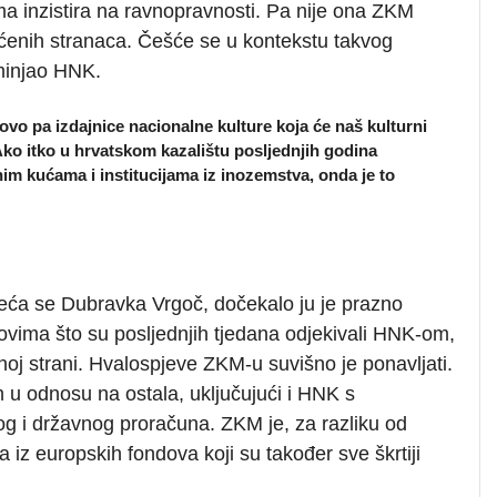
a inzistira na ravnopravnosti. Pa nije ona ZKM
aćenih stranaca. Češće se u kontekstu takvog
minjao HNK.
ovo pa izdajnice nacionalne kulture koja će naš kulturni
Ako itko u hrvatskom kazalištu posljednjih godina
nim kućama i institucijama iz inozemstva, onda je to
eća se Dubravka Vrgoč, dočekalo ju je prazno
i ovima što su posljednjih tjedana odjekivali HNK-om,
noj strani. Hvalospjeve ZKM-u suvišno je ponavljati.
m u odnosu na ostala, uključujući i HNK s
 i državnog proračuna. ZKM je, za razliku od
iz europskih fondova koji su također sve škrtiji