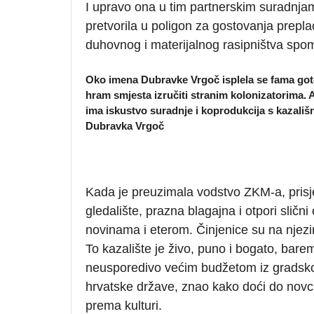
I upravo ona u tim partnerskim suradnjam
pretvorila u poligon za gostovanja prepl
duhovnog i materijalnog rasipništva spo
Oko imena Dubravke Vrgoč isplela se
fama
got
hram smjesta izručiti stranim kolonizatorima. 
ima
iskustvo suradnje
i koprodukcija s kazališ
Dubravka Vrgoč
Kada je preuzimala vodstvo ZKM-a, prisj
gledalište, prazna blagajna i otpori sličn
novinama i eterom. Činjenice su na njezi
To kazalište je živo, puno i bogato, bare
neusporedivo većim budžetom iz gradskog
hrvatske države, znao kako doći do novca 
prema kulturi.