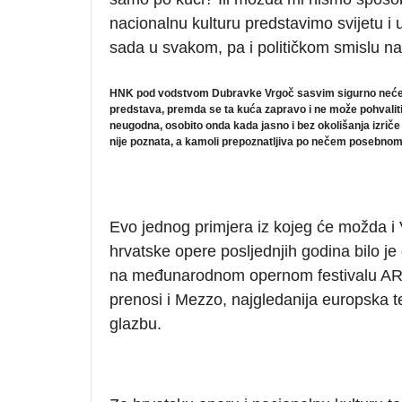
nacionalnu kulturu predstavimo svijetu 
sada u svakom, pa i političkom smislu
HNK pod vodstvom Dubravke Vrgoč sasvim sigurno neće biti
predstava, premda se ta kuća zapravo i ne može pohvaliti 
neugodna, osobito onda kada jasno i bez okolišanja izrič
nije poznata, a kamoli prepoznatljiva po nečem posebnom 
Evo jednog primjera iz kojeg će možda i 
hrvatske opere posljednjih godina bilo je g
na međunarodnom opernom festivalu AR
prenosi i Mezzo, najgledanija europska te
glazbu.