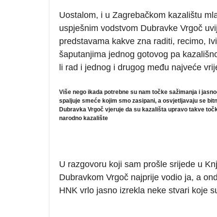
Uostalom, i u Zagrebačkom kazalištu ml
uspješnim vodstvom Dubravke Vrgoč uvije
predstavama kakve zna raditi, recimo, Ivi
šaputanjima jednog gotovog pa kazališ
li rad i jednog i drugog među najveće vr
Više nego ikada p
otrebne
su nam točke sažimanja i jasnoć
spaljuje smeće kojim smo zasipani, a osvjetljavaju se bitn
Dubravka Vrgoč vjeruje da su kazališta upravo takve točke 
narodno kazalište
U razgovoru koji sam prošle srijede u Kn
Dubravkom Vrgoč najprije vodio ja, a onda
HNK vrlo jasno izrekla neke stvari koje s