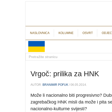
NASLOVNICA
KOLUMNE
OSVRT
ODJEC
Vrgoč: prilika za HNK
AUTOR:
BRANIMIR POFUK
/ 06.05.2014.
Može li nacionalno biti progresivno?
Dubr
zagrebačkog HNK misli da može i pita se z
nacionalno-kulturne svijesti?