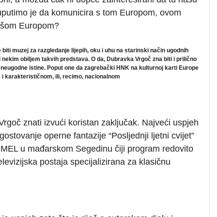
i uputimo je da komunicira s tom Europom, ovom
 našom Europom?
 muzej za razgledanje lijepih, oku i uhu na starinski način ugodnih
nekim obiljem takvih predstava. O da, Dubravka Vrgoč zna biti i prilično
e neugodne istine. Poput one da zagrebački HNK na kulturnoj karti Europe
i karakterističnom, ili, recimo, nacionalnom
Vrgoč znati izvući
koristan zaključak. Najveći uspjeh
ostovanje operne fantazije “Posljednji ljetni cvijet”
MEL u mađarskom Segedinu čiji program redovito
levizijska postaja specijalizirana za klasičnu