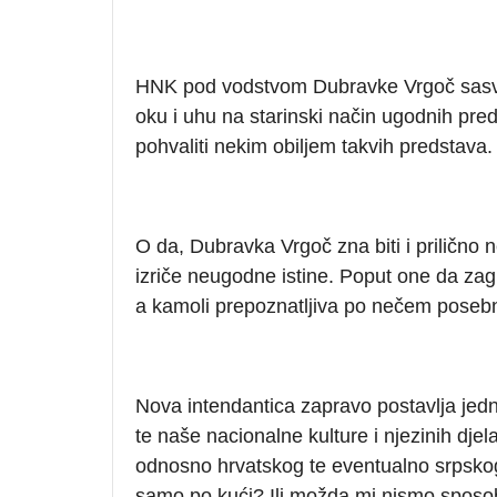
HNK pod vodstvom Dubravke Vrgoč sasvim 
oku i uhu na starinski način ugodnih pr
pohvaliti nekim obiljem takvih predstava.
O da, Dubravka Vrgoč zna biti i prilično
izriče neugodne istine. Poput one da zag
a kamoli prepoznatljiva po nečem posebno
Nova intendantica zapravo postavlja jedno
te naše nacionalne kulture i njezinih dje
odnosno hrvatskog te eventualno srpskog 
samo po kući? Ili možda mi nismo sposob