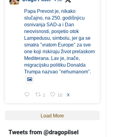
4 Jul
Papa Prevost je, nikako
slučajno, na 250. godišnjicu
osnivanja SAD-a i Dan
neovisnosti, posjetio otok
Lampedusu, simbolu, jer ga se
smatra "vratom Europe" za sve
one koji riskiraju život prelaskom
Mediterana. Lav je, inače,
migracijsku politiku Donalda
Trumpa nazvao "nehumanom".
1
10
X
Load More