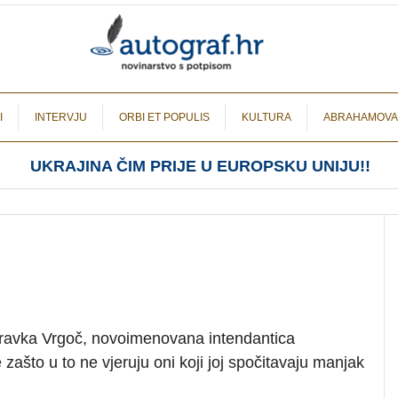
I
INTERVJU
ORBI ET POPULIS
KULTURA
ABRAHAMOVA
UKRAJINA ČIM PRIJE U EUROPSKU UNIJU!!
avka Vrgoč, novoimenovana intendantica
ašto u to ne vjeruju oni koji joj spočitavaju manjak