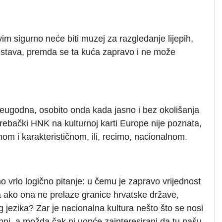
sigurno neće biti muzej za razgledanje lijepih,
edstava, premda se ta kuća zapravo i ne može
 neugodna, osobito onda kada jasno i bez okolišanja
rebački HNK na kulturnoj karti Europe nije poznata,
m i karakterističnom, ili, recimo, nacionalnom.
 vrlo logično pitanje: u čemu je
zapravo vrijednost
la ako ona ne prelaze granice hrvatske države,
jezika? Zar je nacionalna kultura nešto što se nosi
ni, a možda čak ni uopće zainteresirani da tu našu