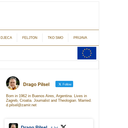
autograf.hr
novinarstvo s potpisom
 DJECA
FELJTON
TKO SMO
PRIJAVA
Drago Pilsel
Follow
Born in 1962 in Buenos Aires, Argentina. Lives in
Zagreb, Croatia. Journalist and Theologian. Married.
d.pilsel@zamir.net
Drago Pilsel