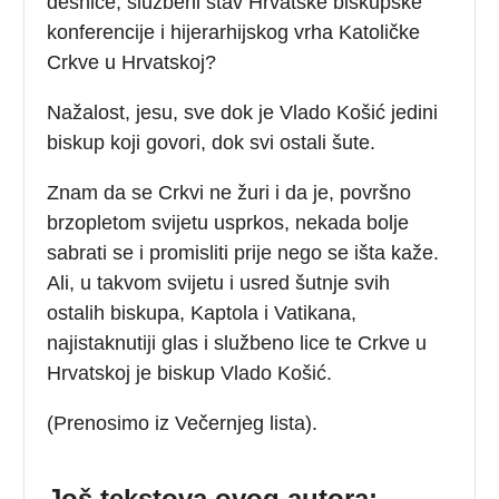
desnice, službeni stav Hrvatske biskupske
konferencije i hijerarhijskog vrha Katoličke
Crkve u Hrvatskoj?
Nažalost, jesu, sve dok je Vlado Košić jedini
biskup koji govori, dok svi ostali šute.
Znam da se Crkvi ne žuri i da je, površno
brzopletom svijetu usprkos, nekada bolje
sabrati se i promisliti prije nego se išta kaže.
Ali, u takvom svijetu i usred šutnje svih
ostalih biskupa, Kaptola i Vatikana,
najistaknutiji glas i službeno lice te Crkve u
Hrvatskoj je biskup Vlado Košić.
(Prenosimo iz Večernjeg lista).
Još tekstova ovog autora: