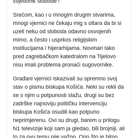
svjetionik slobode?
Srećom, kao i u mnogim drugim stvarima,
mnogi vjernici ne čekaju mig s oltara da bi si
uzeli neku od sloboda odavno osvojenih
mimo, a često i usprkos religijskim
institucijama i hijerarhijama. Novinari tako
pred zagrebačkom katedralom na Tijelovo
nisu imali problema pronaći sugovornike.
Građani vjernici iskazivali su spremno svoj
stav o pismu biskupa Košića. Neki su rekli da
se s njim u potpunosti slažu, drugi su bez
zadrške najnoviju političku intervenciju
biskupa Košića osudili kao potpuno
neprimjerenu. Ovi su drugi, barem u prilogu
N1 televizije koji sam ja gledao, bili brojniji, ali
to za ovu temu nije važno. Ono što je bitno