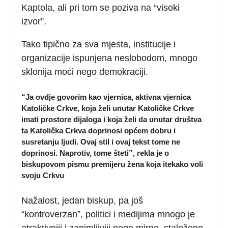
Kaptola, ali pri tom se poziva na “visoki
izvor”.
Tako tipično za sva mjesta, institucije i
organizacije ispunjena neslobodom, mnogo
sklonija moći nego demokraciji.
“
Ja ovdje govorim kao vjernica, aktivna vjernica
Katoličke Crkve, koja želi unutar Katoličke Crkve
imati prostore dijaloga i koja želi da unutar društva
ta Katolička Crkva doprinosi općem dobru i
susretanju ljudi. Ovaj stil i ovaj tekst tome ne
doprinosi. Naprotiv, tome šteti”, rekla je o
biskupovom pismu premijeru žena koja itekako voli
svoju Crkvu
Nažalost, jedan biskup, pa još
“kontroverzan”, politici i medijima mnogo je
atraktivniji i zanimljiviji nego mirno, staloženo