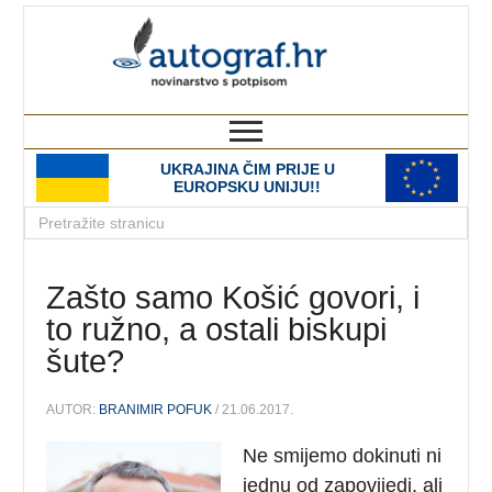
autograf.hr
novinarstvo s potpisom
UKRAJINA ČIM PRIJE U
EUROPSKU UNIJU!!
Zašto samo Košić govori, i
to ružno, a ostali biskupi
šute?
AUTOR:
BRANIMIR POFUK
/ 21.06.2017.
Ne smijemo dokinuti ni
jednu od zapovijedi, ali