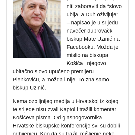
niti zaboraviti da “slovo
ubija, a Duh oživljuje”
– napisao je u srijedu
navečer dubrovački
biskup Mate Uzinić na
Facebooku. Možda je
mislio na biskupa
Košića i njegovo
ubitačno slovo upućeno premijeru
Plenkoviću, a možda i nije. To zna samo
biskup Uzinić.
Nema ozbiljnijeg medija u Hrvatskoj iz kojeg
te srijede nisu zvali Kaptol i tražili komentar
Košićeva pisma. Od glasnogovornika
Hrvatske biskupske konferencije svi su dobili
odbijenicu. Kao da su tražili mišljenje neke