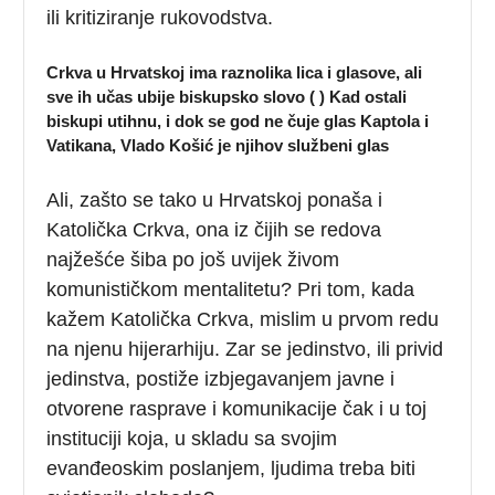
ili kritiziranje rukovodstva.
Crkva u Hrvatskoj ima raznolika lica i glasove, ali
sve ih učas ubije biskupsko slovo ( ) Kad ostali
biskupi utihnu, i dok se god ne čuje glas Kaptola i
Vatikana, Vlado Košić je njihov službeni glas
Ali, zašto se tako u Hrvatskoj ponaša i
Katolička Crkva, ona iz čijih se redova
najžešće šiba po još uvijek živom
komunističkom mentalitetu? Pri tom, kada
kažem Katolička Crkva, mislim u prvom redu
na njenu hijerarhiju. Zar se jedinstvo, ili privid
jedinstva, postiže izbjegavanjem javne i
otvorene rasprave i komunikacije čak i u toj
instituciji koja, u skladu sa svojim
evanđeoskim poslanjem, ljudima treba biti