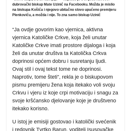
dubrovački biskup Mate Uzinić na Facebooku. Možda je mislio
na biskupa Košića i njegovo ubitačno slovo upućeno premijeru
Plenkoviću, a možda i nije. To zna samo biskup Uzinić
“Ja ovdje govorim kao vjernica, aktivna
vjernica Katoličke Crkve, koja želi unutar
Katoličke Crkve imati prostore dijaloga i koja
želi da unutar društva ta Katolička Crkva
doprinosi općem dobru i susretanju ljudi.
Ovaj stil i ovaj tekst tome ne doprinosi.
Naprotiv, tome šteti”, rekla je o biskupovom
pismu premijeru žena koja itekako voli svoju
Crkvu i vjeru iz koje crpi motivaciju i snagu za
svoje kršćansko djelovanje koje je društveno
itekako korisno.
U istoj je emisiji gostovao i katolički svećenik
i redovnik Tvrtko Barun, voditelj Isusovačke