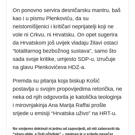
On ponovno servira desničarsku mantru, baš
kao i u pismu Plenkoviću, da su
neistomišljenici i kritičari neprijatelji koji ne
vole ni Crkvu, ni Hrvatsku. On opet sugerira
da Hrvatskom još uvijek vladaju žilavi ostaci
“totalitarnog bezbožnog sustava”, samo što
sada svoje kritike, umjesto SDP-u, izručuje
na glavu Plenkovićeva HDZ-a.
Premda su pitanja koja biskup Košić
postavlja u svojim propovijedima retorička, ne
neka od njih odgovorila je katolička teologinja
i mirovnjakinja Ana Marija Raffai prošle
srijede u emisiji “Hrvatska uživo” na HRT-u.
Ne smijemo dokinuti ni jednu od zapovijedi, ali niti zaboraviti da
“slovo ubija, a Duh oživljuje” – napisao je u srijedu navečer