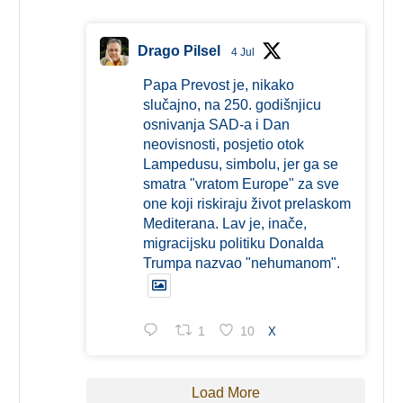
Drago Pilsel
4 Jul
Papa Prevost je, nikako
slučajno, na 250. godišnjicu
osnivanja SAD-a i Dan
neovisnosti, posjetio otok
Lampedusu, simbolu, jer ga se
smatra "vratom Europe" za sve
one koji riskiraju život prelaskom
Mediterana. Lav je, inače,
migracijsku politiku Donalda
Trumpa nazvao "nehumanom".
1
10
X
Load More