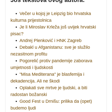
•
Večer u kojoj je Leipzig bio hrvatska
kulturna prijestolnica
•
Je li Miroslav Krleža još uvijek hrvatski
pisac?
•
Andrej Plenković i HNK Zagreb
•
Debakl u Afganistanu: sve je služilo
nezasitnom profitu
•
Pogorelić protiv pandemije zaborava
umjetnosti i ljudskosti
•
"Misa Mediterana" je blasfemija i
dekadencija. Ali ne škodi
•
Oplakati sve mrtve je ljudski, a biti
radostan božanski
•
Good Fest u Drnišu: prilika da (opet)
budemo ljudi