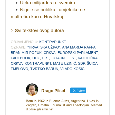
•
Utrka milijardera u svemiru
•
Nigdje se publiku i umjetnike ne
maltretira kao u Hrvatskoj
> Svi tekstovi ovog autora
OBJAVLJENO U:
KONTRAPUNKT
OZNAKE:
"HRVATSKA UŽIVO"
,
ANA MARIJA RAFFAI
,
BRANIMIR POFUK
,
CRKVA
,
EUROPSKI PARLAMENT
,
FACEBOOK
,
HDZ
,
HRT
,
JUTARNJI LIST
,
KATOLIČKA
CRKVA
,
KONTRAPUNKT
,
MATE UZINIĆ
,
SDP
,
ŠUICA
,
TIJELOVO
,
TVRTKO BARUN
,
VLADO KOŠIĆ
Drago Pilsel
Follow
Born in 1962 in Buenos Aires, Argentina. Lives in
Zagreb, Croatia. Journalist and Theologian. Married.
d.pilsel@zamir.net