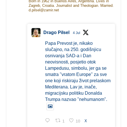
Born in 1962 in Buenos Aires, Argentina. Lives in
Zagreb, Croatia. Journalist and Theologian. Married.
d.pilsel@zamir.net
Drago Pilsel
4 Jul
Papa Prevost je, nikako
slučajno, na 250. godišnjicu
osnivanja SAD-a i Dan
neovisnosti, posjetio otok
Lampedusu, simbolu, jer ga se
smatra "vratom Europe" za sve
one koji riskiraju život prelaskom
Mediterana. Lav je, inače,
migracijsku politiku Donalda
Trumpa nazvao "nehumanom".
1
10
X