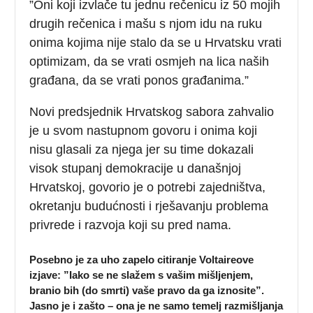
”Oni koji izvlače tu jednu rečenicu iz 50 mojih
drugih rečenica i mašu s njom idu na ruku
onima kojima nije stalo da se u Hrvatsku vrati
optimizam, da se vrati osmjeh na lica naših
građana, da se vrati ponos građanima.”
Novi predsjednik Hrvatskog sabora zahvalio
je u svom nastupnom govoru i onima koji
nisu glasali za njega jer su time dokazali
visok stupanj demokracije u današnjoj
Hrvatskoj, govorio je o potrebi zajedništva,
okretanju budućnosti i rješavanju problema
privrede i razvoja koji su pred nama.
Posebno je za uho zapelo citiranje Voltaireove
izjave: ”Iako se ne slažem s vašim mišljenjem,
branio bih (do smrti) vaše pravo da ga iznosite”.
Jasno je i zašto – ona je ne samo temelj razmišljanja