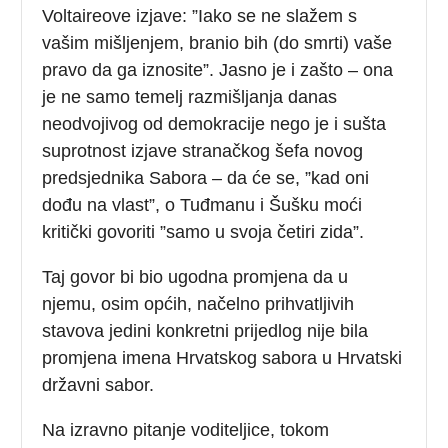
Voltaireove izjave: ”Iako se ne slažem s
vašim mišljenjem, branio bih (do smrti) vaše
pravo da ga iznosite”. Jasno je i zašto – ona
je ne samo temelj razmišljanja danas
neodvojivog od demokracije nego je i sušta
suprotnost izjave stranačkog šefa novog
predsjednika Sabora – da će se, ”kad oni
dođu na vlast”, o Tuđmanu i Šušku moći
kritički govoriti ”samo u svoja četiri zida”.
Taj govor bi bio ugodna promjena da u
njemu, osim općih, načelno prihvatljivih
stavova jedini konkretni prijedlog nije bila
promjena imena Hrvatskog sabora u Hrvatski
državni sabor.
Na izravno pitanje voditeljice, tokom