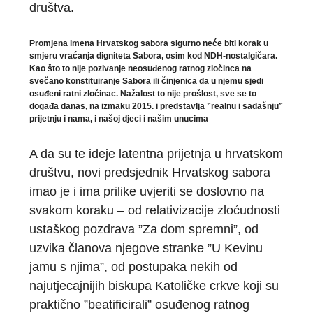
društva.
Promjena imena Hrvatskog sabora sigurno neće biti korak u
smjeru vraćanja digniteta Sabora, osim kod NDH-nostalgičara.
Kao što to nije pozivanje neosuđenog ratnog zločinca na
svečano konstituiranje Sabora ili činjenica da u njemu sjedi
osuđeni ratni zločinac. Nažalost to nije prošlost, sve se to
događa danas, na izmaku 2015. i predstavlja ”realnu i sadašnju”
prijetnju i nama, i našoj djeci i našim unucima
A da su te ideje latentna prijetnja u hrvatskom
društvu, novi predsjednik Hrvatskog sabora
imao je i ima prilike uvjeriti se doslovno na
svakom koraku – od relativizacije zloćudnosti
ustaškog pozdrava ”Za dom spremni”, od
uzvika članova njegove stranke ”U Kevinu
jamu s njima”, od postupaka nekih od
najutjecajnijih biskupa Katoličke crkve koji su
praktično ”beatificirali” osuđenog ratnog