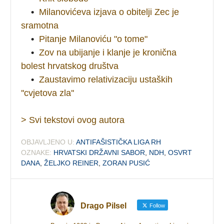
•
Milanovićeva izjava o obitelji Zec je
sramotna
•
Pitanje Milanoviću "o tome"
•
Zov na ubijanje i klanje je kronična
bolest hrvatskog društva
•
Zaustavimo relativizaciju ustaških
''cvjetova zla''
> Svi tekstovi ovog autora
OBJAVLJENO U:
ANTIFAŠISTIČKA LIGA RH
OZNAKE:
HRVATSKI DRŽAVNI SABOR
,
NDH
,
OSVRT
DANA
,
ŽELJKO REINER
,
ZORAN PUSIĆ
Drago Pilsel
Follow