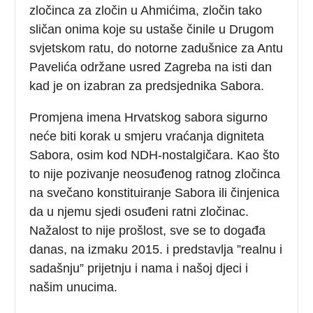
zločinca za zločin u Ahmićima, zločin tako
sličan onima koje su ustaše činile u Drugom
svjetskom ratu, do notorne zadušnice za Antu
Pavelića održane usred Zagreba na isti dan
kad je on izabran za predsjednika Sabora.
Promjena imena Hrvatskog sabora sigurno
neće biti korak u smjeru vraćanja digniteta
Sabora, osim kod NDH-nostalgičara. Kao što
to nije pozivanje neosuđenog ratnog zločinca
na svečano konstituiranje Sabora ili činjenica
da u njemu sjedi osuđeni ratni zločinac.
Nažalost to nije prošlost, sve se to događa
danas, na izmaku 2015. i predstavlja ”realnu i
sadašnju” prijetnju i nama i našoj djeci i
našim unucima.