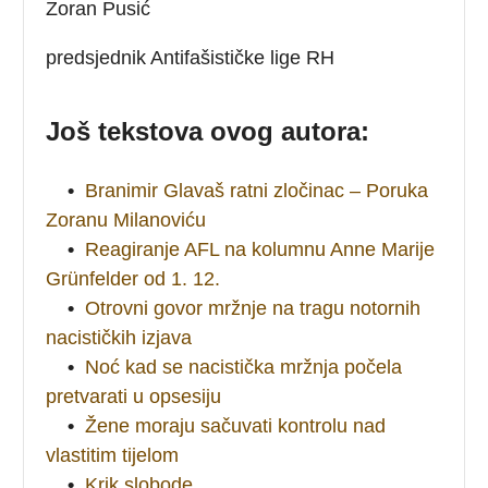
Zoran Pusić
predsjednik Antifašističke lige RH
Još tekstova ovog autora:
•
Branimir Glavaš ratni zločinac – Poruka
Zoranu Milanoviću
•
Reagiranje AFL na kolumnu Anne Marije
Grünfelder od 1. 12.
•
Otrovni govor mržnje na tragu notornih
nacističkih izjava
•
Noć kad se nacistička mržnja počela
pretvarati u opsesiju
•
Žene moraju sačuvati kontrolu nad
vlastitim tijelom
•
Krik slobode