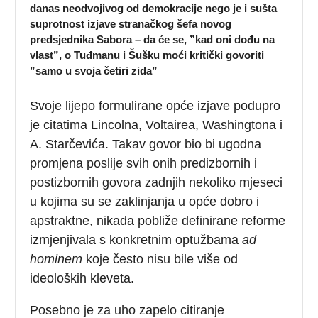
danas neodvojivog od demokracije nego je i sušta
suprotnost izjave stranačkog šefa novog
predsjednika Sabora – da će se, ”kad oni dođu na
vlast”, o Tuđmanu i Šušku moći kritički govoriti
”samo u svoja četiri zida”
Svoje lijepo formulirane opće izjave podupro
je citatima Lincolna, Voltairea, Washingtona i
A. Starčevića. Takav govor bio bi ugodna
promjena poslije svih onih predizbornih i
postizbornih govora zadnjih nekoliko mjeseci
u kojima su se zaklinjanja u opće dobro i
apstraktne, nikada pobliže definirane reforme
izmjenjivala s konkretnim optužbama
ad
hominem
koje često nisu bile više od
ideoloških kleveta.
Posebno je za uho zapelo citiranje