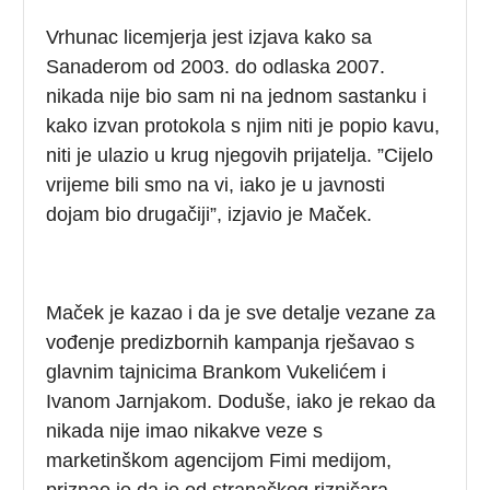
Vrhunac licemjerja jest izjava kako sa
Sanaderom od 2003. do odlaska 2007.
nikada nije bio sam ni na jednom sastanku i
kako izvan protokola s njim niti je popio kavu,
niti je ulazio u krug njegovih prijatelja. ”Cijelo
vrijeme bili smo na vi, iako je u javnosti
dojam bio drugačiji”, izjavio je Maček.
Maček je kazao i da je sve detalje vezane za
vođenje predizbornih kampanja rješavao s
glavnim tajnicima Brankom Vukelićem i
Ivanom Jarnjakom. Doduše, iako je rekao da
nikada nije imao nikakve veze s
marketinškom agencijom Fimi medijom,
priznao je da je od stranačkog rizničara