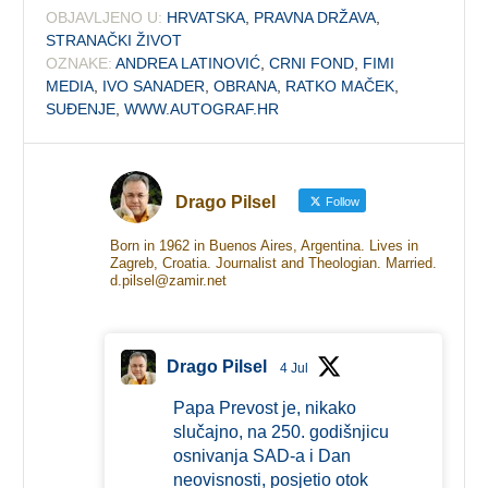
OBJAVLJENO U:
HRVATSKA
,
PRAVNA DRŽAVA
,
STRANAČKI ŽIVOT
OZNAKE:
ANDREA LATINOVIĆ
,
CRNI FOND
,
FIMI
MEDIA
,
IVO SANADER
,
OBRANA
,
RATKO MAČEK
,
SUĐENJE
,
WWW.AUTOGRAF.HR
Drago Pilsel
Follow
Born in 1962 in Buenos Aires, Argentina. Lives in
Zagreb, Croatia. Journalist and Theologian. Married.
d.pilsel@zamir.net
Drago Pilsel
4 Jul
Papa Prevost je, nikako
slučajno, na 250. godišnjicu
osnivanja SAD-a i Dan
neovisnosti, posjetio otok