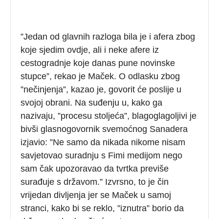
”Jedan od glavnih razloga bila je i afera zbog
koje sjedim ovdje, ali i neke afere iz
cestogradnje koje danas pune novinske
stupce”, rekao je Maček. O odlasku zbog
”nečinjenja”, kazao je, govorit će poslije u
svojoj obrani. Na suđenju u, kako ga
nazivaju, ”procesu stoljeća”, blagoglagoljivi je
bivši glasnogovornik svemoćnog Sanadera
izjavio: ”Ne samo da nikada nikome nisam
savjetovao suradnju s Fimi medijom nego
sam čak upozoravao da tvrtka previše
surađuje s državom.” Izvrsno, to je čin
vrijedan divljenja jer se Maček u samoj
stranci, kako bi se reklo, ”iznutra” borio da