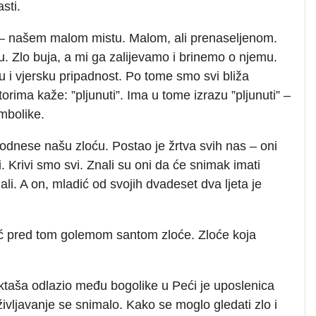
sti.
u – našem malom mistu. Malom, ali prenaseljenom.
u. Zlo buja, a mi ga zalijevamo i brinemo o njemu.
u i vjersku pripadnost. Po tome smo svi bliža
torima kaže: ”pljunuti”. Ima u tome izrazu ”pljunuti” –
mbolike.
odnese našu zloću. Postao je žrtva svih nas – oni
ivi. Krivi smo svi. Znali su oni da će snimak imati
ali. A on, mladić od svojih dvadeset dva ljeta je
oć pred tom golemom santom zloće. Zloće koja
aktaša odlazio među bogolike u Peći je uposlenica
iživljavanje se snimalo. Kako se moglo gledati zlo i