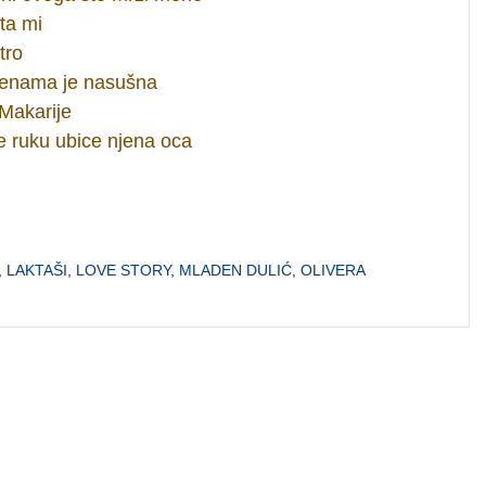
ta mi
tro
d ženama je nasušna
Makarije
je ruku ubice njena oca
,
LAKTAŠI
,
LOVE STORY
,
MLADEN DULIĆ
,
OLIVERA