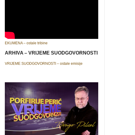
EKUMENA – ostale tribine
ARHIVA – VRIJEME SUODGOVORNOSTI
VRIJEME SUODGOVORNOSTI – ostale emisije