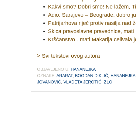
•
Kakvi smo? Dobri smo! Ne lažem, Ti
•
Adio, Sarajevo – Beograde, dobro ju
•
Patrijarhova riječ protiv nasilja na
•
Skica pravoslavne pravednice, mati 
•
Kršćanstvo - mati Makarija celivala 
> Svi tekstovi ovog autora
OBJAVLJENO U:
HANANEJKA
OZNAKE:
ARARAT
,
BOGDAN DIKLIĆ
,
HANANEJKA
JOVANOVIĆ
,
VLADETA JEROTIĆ
,
ZLO