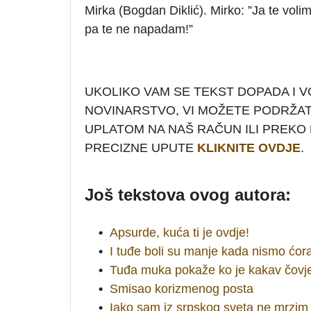
Mirka (Bogdan Diklić). Mirko: ”Ja te volim!”
pa te ne napadam!”
UKOLIKO VAM SE TEKST DOPADA I V
NOVINARSTVO, VI MOŽETE PODRŽA
UPLATOM NA NAŠ RAČUN ILI PREKO P
PRECIZNE UPUTE
KLIKNITE OVDJE
.
Još tekstova ovog autora:
•
Apsurde, kuća ti je ovdje!
•
I tuđe boli su manje kada nismo ćora
•
Tuđa muka pokaže ko je kakav čovje
•
Smisao korizmenog posta
•
Iako sam iz srpskog sveta ne mrzim