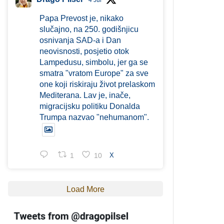
4 Jul
Papa Prevost je, nikako
slučajno, na 250. godišnjicu
osnivanja SAD-a i Dan
neovisnosti, posjetio otok
Lampedusu, simbolu, jer ga se
smatra "vratom Europe" za sve
one koji riskiraju život prelaskom
Mediterana. Lav je, inače,
migracijsku politiku Donalda
Trumpa nazvao "nehumanom".
1
10
X
Load More