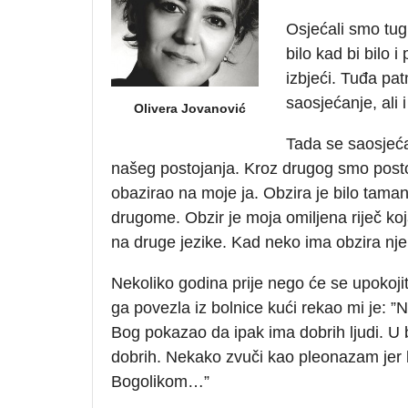
Osjećali smo tugu
bilo kad bi bilo 
izbjeći. Tuđa pa
saosjećanje, ali
Olivera Jovanović
Tada se saosjeća
našeg postojanja. Kroz drugog smo postoj
obazirao na moje ja. Obzira je bilo ta
drugome. Obzir je moja omiljena riječ koj
na druge jezike. Kad neko ima obzira njem
Nekoliko godina prije nego će se upokoj
ga povezla iz bolnice kući rekao mi je: 
Bog pokazao da ipak ima dobrih ljudi. U bo
dobrih. Nekako zvuči kao pleonazam jer b
Bogolikom…”