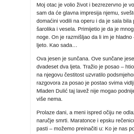
Moj otac je volio život i bezrezervno je vo
sam da će glavna impresija njemu, svešteni
domaćini vodili na operu i da je sala bil
šarolika i vesela. Primijetio je da je mno
noge. On je razmišljao da li im je hladno 
ljeto. Kao sada…
Ova jesen je sunčana. Ove sunčane jese
dvadeset dva ljeta. Tražio je posao – htio 
na njegovu čestitost uzvratilo podsmjeh
razgovora za posao je postao svima vidlji
Mladen Dulić taj lavež nije mogao podnije
više nema.
Prolaze dani, a meni ispred očiju ne odla
naručje smrti. Maratonce i epsku rečeni
pasti – možemo preinačiti u: Ko je nas p