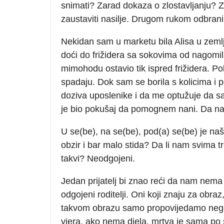
snimati? Zarad dokaza o zlostavljanju? Za
zaustaviti nasilje. Drugom rukom odbran
Nekidan sam u marketu bila Alisa u zemlj
doći do frižidera sa sokovima od nagomila
mimohodu ostavio tik ispred frižidera. P
spadaju. Dok sam se borila s kolicima i 
doziva uposlenike i da me optužuje da sa
je bio pokušaj da pomognem nani. Da na
U se(be), na se(be), pod(a) se(be) je naša
obzir i bar malo stida? Da li nam svima 
takvi? Neodgojeni.
Jedan prijatelj bi znao reći da nam nem
odgojeni roditelji. Oni koji znaju za ob
takvom obrazu samo propovijedamo nego 
vjera, ako nema djela, mrtva je sama po 