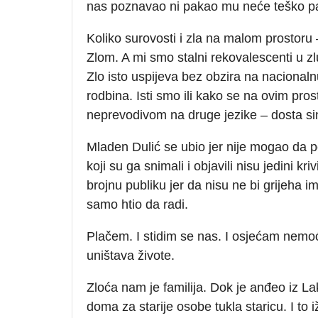
nas poznavao ni pakao mu neće teško pa
Koliko surovosti i zla na malom prostor
Zlom. A mi smo stalni rekovalescenti u zl
Zlo isto uspijeva bez obzira na nacionaln
rodbina. Isti smo ili kako se na ovim pros
neprevodivom na druge jezike – dosta si
Mladen Dulić se ubio jer nije mogao da p
koji su ga snimali i objavili nisu jedini kr
brojnu publiku jer da nisu ne bi grijeha im
samo htio da radi.
Plačem. I stidim se nas. I osjećam nem
uništava živote.
Zloća nam je familija. Dok je anđeo iz L
doma za starije osobe tukla staricu. I to 