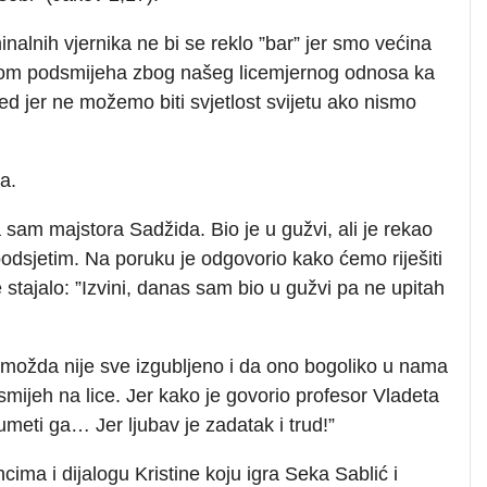
inalnih vjernika ne bi se reklo ”bar” jer smo većina
etom podsmijeha zbog našeg licemjernog odnosa ka
d jer ne možemo biti svjetlost svijetu ako nismo
a.
sam majstora Sadžida. Bio je u gužvi, ali je rekao
sjetim. Na poruku je odgovorio kako ćemo riješiti
stajalo: ”Izvini, danas sam bio u gužvi pa ne upitah
 možda nije sve izgubljeno i da ono bogoliko u nama
mijeh na lice. Jer kako je govorio profesor Vladeta
umeti ga… Jer ljubav je zadatak i trud!”
ima i dijalogu Kristine koju igra Seka Sablić i