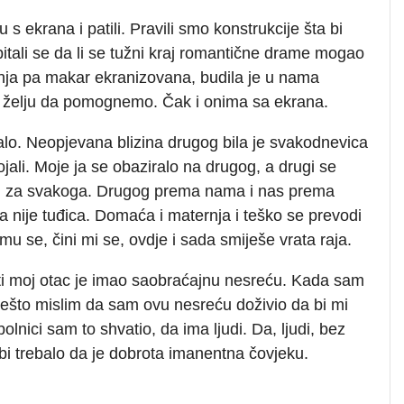
 s ekrana i patili. Pravili smo konstrukcije šta bi
i pitali se da li se tužni kraj romantične drame mogao
tnja pa makar ekranizovana, budila je u nama
 i želju da pomognemo. Čak i onima sa ekrana.
lo. Neopjevana blizina drugog bila je svakodnevica
ali. Moje ja se obaziralo na drugog, a drugi se
man za svakoga. Drugog prema nama i nas prema
a nije tuđica. Domaća i maternja i teško se prevodi
u se, čini mi se, ovdje i sada smiješe vrata raja.
iti moj otac je imao saobraćajnu nesreću. Kada sam
”Nešto mislim da sam ovu nesreću doživio da bi mi
lnici sam to shvatio, da ima ljudi. Da, ljudi, bez
i trebalo da je dobrota imanentna čovjeku.