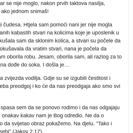
r se nije moglo, nakon prvih taktova nasilja,
i ako jednom snimaš!
i čudesa. Htjela sam pomoći nani jer nije mogla
nih kabastih stvari na kolicima koje je uposlenik u
okušala sam da sklonim kolica, a stvari su počele da
pokušavala da vratim stvari, nana je počela da
m oborila robu. Jesam, oborila sam, ali razlog za to
na dođe do soka. I došla je…
 zvijezda vodilja. Gdje su se izgubili čestitost i
treba preodgoj i ko će da nas preodgaja ako smo svi
a spasa sem da se ponovo rodimo i da nas odgajaju
raz, onakav kakav nam je Bog odredio. Ne da o
da svijetao obraz pokažemo. Na djelu. ”Tako i
sebi” (Jakov 2,17).