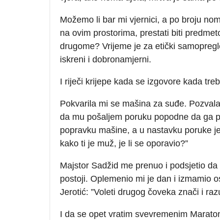
Možemo li bar mi vjernici, a po broju nom
na ovim prostorima, prestati biti predm
drugome? Vrijeme je za etički samopregle
iskreni i dobronamjerni.
I riječi krijepe kada se izgovore kada treb
Pokvarila mi se mašina za suđe. Pozvala 
da mu pošaljem poruku popodne da ga pod
popravku mašine, a u nastavku poruke je 
kako ti je muž, je li se oporavio?”
Majstor Sadžid me prenuo i podsjetio da
postoji. Oplemenio mi je dan i izmamio os
Jerotić: ”Voleti drugog čoveka znači i raz
I da se opet vratim svevremenim Maratonc