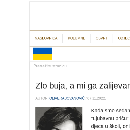
NASLOVNICA
KOLUMNE
OSVRT
ODJEC
Zlo buja, a mi ga zalijev
AUTOR:
OLIVERA JOVANOVIĆ
/ 07.11.2022.
Kada smo sedamd
”Ljubavnu priču” 
djeca u školi, on