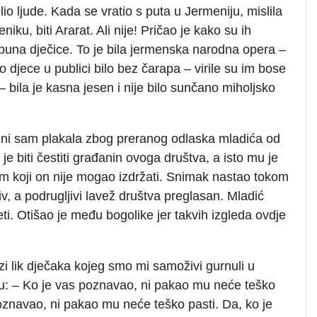
lio ljude. Kada se vratio s puta u Jermeniju, mislila
ku, biti Ararat. Ali nije! Pričao je kako su ih
a puna dječice. To je bila jermenska narodna opera –
go djece u publici bilo bez čarapa – virile su im bose
– bila je kasna jesen i nije bilo sunčano miholjsko
ni sam plakala zbog preranog odlaska mladića od
je biti čestiti građanin ovoga društva, a isto mu je
om koji on nije mogao izdržati. Snimak nastao tokom
v, a podrugljivi lavež društva preglasan. Mladić
ti. Otišao je među bogolike jer takvih izgleda ovdje
zi lik dječaka kojeg smo mi samoživi gurnuli u
cu: – Ko je vas poznavao, ni pakao mu neće teško
oznavao, ni pakao mu neće teško pasti. Da, ko je