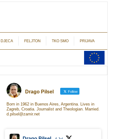
autograf.hr
novinarstvo s potpisom
 DJECA
FELJTON
TKO SMO
PRIJAVA
Drago Pilsel
Follow
Born in 1962 in Buenos Aires, Argentina. Lives in
Zagreb, Croatia. Journalist and Theologian. Married.
d.pilsel@zamir.net
Drago Pilsel