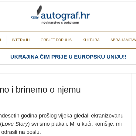
I
INTERVJU
ORBI ET POPULIS
KULTURA
ABRAHAMOVA
UKRAJINA ČIM PRIJE U EUROPSKU UNIJU!!
amo i brinemo o njemu
esetih godina prošlog vijeka gledali ekranizovanu
(
Love Story
) svi smo plakali. Mi u kući, komšije, mi
i odrasli na poslu.