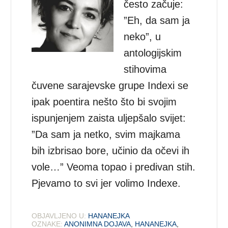
često začuje:
”Eh, da sam ja
neko”, u
antologijskim
stihovima
čuvene sarajevske grupe Indexi se
ipak poentira nešto što bi svojim
ispunjenjem zaista uljepšalo svijet:
”Da sam ja netko, svim majkama
bih izbrisao bore, učinio da očevi ih
vole…” Veoma topao i predivan stih.
Pjevamo to svi jer volimo Indexe.
OBJAVLJENO U:
HANANEJKA
OZNAKE:
ANONIMNA DOJAVA
,
HANANEJKA
,