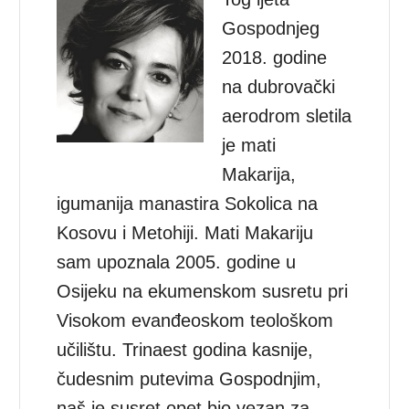
Gospodnjeg
2018. godine
na dubrovački
aerodrom sletila
je mati
Makarija,
igumanija manastira Sokolica na
Kosovu i Metohiji. Mati Makariju
sam upoznala 2005. godine u
Osijeku na ekumenskom susretu pri
Visokom evanđeoskom teološkom
učilištu. Trinaest godina kasnije,
čudesnim putevima Gospodnjim,
naš je susret opet bio vezan za