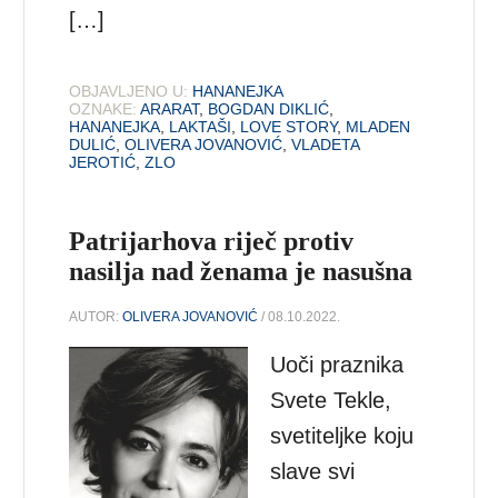
[…]
OBJAVLJENO U:
HANANEJKA
OZNAKE:
ARARAT
,
BOGDAN DIKLIĆ
,
HANANEJKA
,
LAKTAŠI
,
LOVE STORY
,
MLADEN
DULIĆ
,
OLIVERA JOVANOVIĆ
,
VLADETA
JEROTIĆ
,
ZLO
Patrijarhova riječ protiv
nasilja nad ženama je nasušna
AUTOR:
OLIVERA JOVANOVIĆ
/ 08.10.2022.
Uoči praznika
Svete Tekle,
svetiteljke koju
slave svi