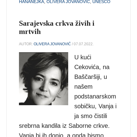
HANANEJKA
,
OLIVERA JOVANOVIĆ
,
UNESCO
Sarajevska crkva živih i
mrtvih
AUTOR:
OLIVERA JOVANOVIĆ
/ 07.07.2022.
U kući
Cekovića, na
Baščaršiji, u
našem
podstanarskom
sobičku, Vanja i
ja smo čistili
srebrna kandila iz Saborne crkve.
Vanja bi ih donio, a onda bismo