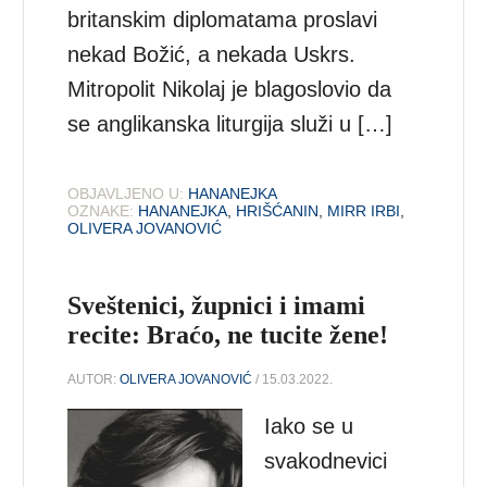
britanskim diplomatama proslavi
nekad Božić, a nekada Uskrs.
Mitropolit Nikolaj je blagoslovio da
se anglikanska liturgija služi u […]
OBJAVLJENO U:
HANANEJKA
OZNAKE:
HANANEJKA
,
HRIŠĆANIN
,
MIRR IRBI
,
OLIVERA JOVANOVIĆ
Sveštenici, župnici i imami
recite: Braćo, ne tucite žene!
AUTOR:
OLIVERA JOVANOVIĆ
/ 15.03.2022.
Iako se u
svakodnevici