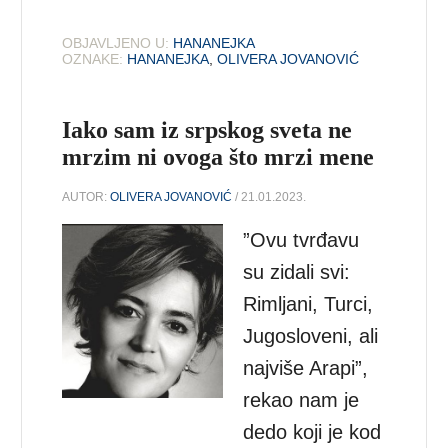
OBJAVLJENO U:
HANANEJKA
OZNAKE:
HANANEJKA
,
OLIVERA JOVANOVIĆ
Iako sam iz srpskog sveta ne
mrzim ni ovoga što mrzi mene
AUTOR:
OLIVERA JOVANOVIĆ
/ 21.01.2023.
”Ovu tvrđavu
su zidali svi:
Rimljani, Turci,
Jugosloveni, ali
najviše Arapi”,
rekao nam je
dedo koji je kod