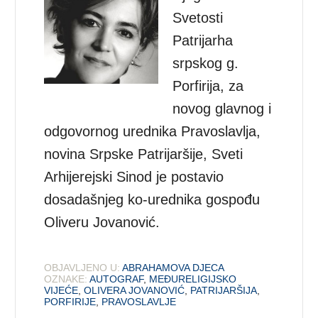
Svetosti
Patrijarha
srpskog g.
Porfirija, za
novog glavnog i
odgovornog urednika Pravoslavlja,
novina Srpske Patrijaršije, Sveti
Arhijerejski Sinod je postavio
dosadašnjeg ko-urednika gospođu
Oliveru Jovanović.
OBJAVLJENO U:
ABRAHAMOVA DJECA
OZNAKE:
AUTOGRAF
,
MEĐURELIGIJSKO
VIJEĆE
,
OLIVERA JOVANOVIĆ
,
PATRIJARŠIJA
,
PORFIRIJE
,
PRAVOSLAVLJE