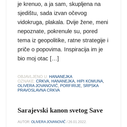
je krenuo, a ja sam, skupljena na
sjedištu, sada izvan očevog
vidokruga, plakala. Dvije žene, meni
nepoznate, pokrenule su, pored
tema iz geopolitike, ratne strategije i
priče o popovima. Inspiracija im je
bio moj otac […]
OBJAVLJENO U:
HANANEJKA
OZNAKE:
CRKVA
,
HANANEJKA
,
HIPI KOMUNA
,
OLIVERA JOVANOVIĆ
,
PORFIRIJE
,
SRPSKA
PRAVOSLAVNA CRKVA
Sarajevski kanon svetog Save
AUTOR:
OLIVERA JOVANOVIĆ
/ 26.01.2022.