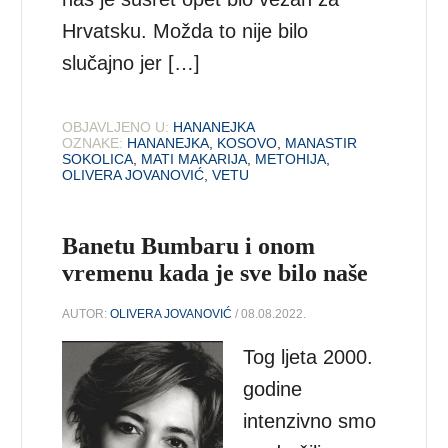
Hrvatsku. Možda to nije bilo
slučajno jer […]
OBJAVLJENO U:
HANANEJKA
OZNAKE:
HANANEJKA
,
KOSOVO
,
MANASTIR
SOKOLICA
,
MATI MAKARIJA
,
METOHIJA
,
OLIVERA JOVANOVIĆ
,
VETU
Banetu Bumbaru i onom
vremenu kada je sve bilo naše
AUTOR:
OLIVERA JOVANOVIĆ
/ 08.08.2022.
Tog ljeta 2000.
godine
intenzivno smo