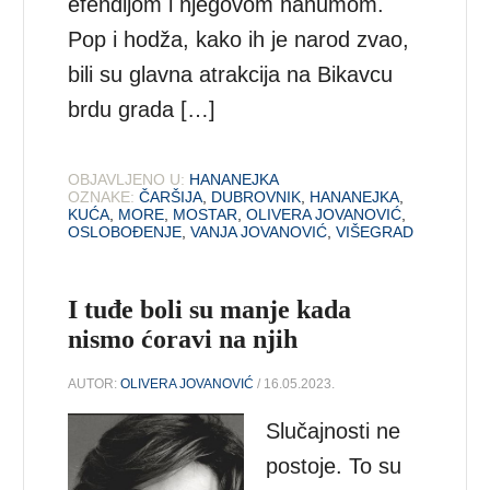
efendijom i njegovom hanumom.
Pop i hodža, kako ih je narod zvao,
bili su glavna atrakcija na Bikavcu
brdu grada […]
OBJAVLJENO U:
HANANEJKA
OZNAKE:
ČARŠIJA
,
DUBROVNIK
,
HANANEJKA
,
KUĆA
,
MORE
,
MOSTAR
,
OLIVERA JOVANOVIĆ
,
OSLOBOĐENJE
,
VANJA JOVANOVIĆ
,
VIŠEGRAD
I tuđe boli su manje kada
nismo ćoravi na njih
AUTOR:
OLIVERA JOVANOVIĆ
/ 16.05.2023.
Slučajnosti ne
postoje. To su