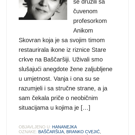
se družili sa
čuvenom
profesorkom
Anikom
Skovran koja je sa svojim timom
restaurirala ikone iz riznice Stare
crkve na Baščaršiji. Uživali smo
slušajući anegdote žene zaljubljene
u umjetnost. Vanja i ona su se
razumjeli i sa stručne strane, a ja
sam čekala priče o neobičnim
situacijama u kojima je […]
OBJAVLJENO U:
HANANEJKA
OZNAKE:
BAŠČARŠIJA
,
BRANKO CVEJIĆ
,