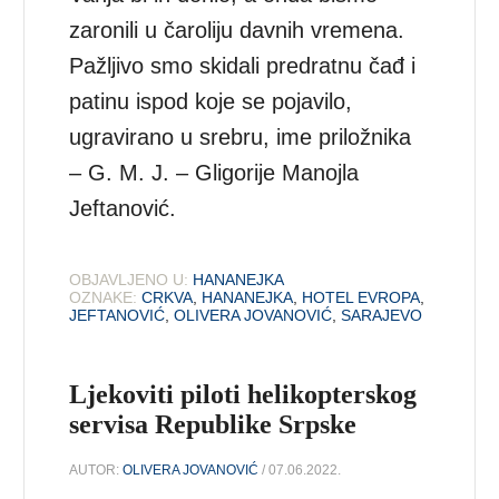
zaronili u čaroliju davnih vremena.
Pažljivo smo skidali predratnu čađ i
patinu ispod koje se pojavilo,
ugravirano u srebru, ime priložnika
– G. M. J. – Gligorije Manojla
Jeftanović.
OBJAVLJENO U:
HANANEJKA
OZNAKE:
CRKVA
,
HANANEJKA
,
HOTEL EVROPA
,
JEFTANOVIĆ
,
OLIVERA JOVANOVIĆ
,
SARAJEVO
Ljekoviti piloti helikopterskog
servisa Republike Srpske
AUTOR:
OLIVERA JOVANOVIĆ
/ 07.06.2022.