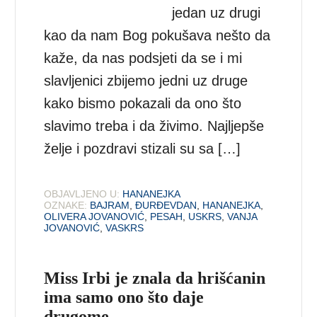
jedan uz drugi
kao da nam Bog pokušava nešto da
kaže, da nas podsjeti da se i mi
slavljenici zbijemo jedni uz druge
kako bismo pokazali da ono što
slavimo treba i da živimo. Najljepše
želje i pozdravi stizali su sa […]
OBJAVLJENO U:
HANANEJKA
OZNAKE:
BAJRAM
,
ĐURĐEVDAN
,
HANANEJKA
,
OLIVERA JOVANOVIĆ
,
PESAH
,
USKRS
,
VANJA
JOVANOVIĆ
,
VASKRS
Miss Irbi je znala da hrišćanin
ima samo ono što daje
drugome