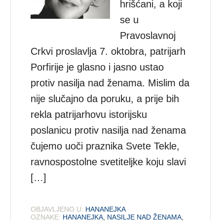
hrišćani, a koji
se u
Pravoslavnoj
Crkvi proslavlja 7. oktobra, patrijarh
Porfirije je glasno i jasno ustao
protiv nasilja nad ženama. Mislim da
nije slučajno da poruku, a prije bih
rekla patrijarhovu istorijsku
poslanicu protiv nasilja nad ženama
čujemo uoči praznika Svete Tekle,
ravnospostolne svetiteljke koju slavi
[…]
OBJAVLJENO U:
HANANEJKA
OZNAKE:
HANANEJKA
,
NASILJE NAD ŽENAMA
,