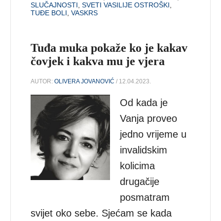
SLUČAJNOSTI
,
SVETI VASILIJE OSTROŠKI
,
TUĐE BOLI
,
VASKRS
Tuđa muka pokaže ko je kakav
čovjek i kakva mu je vjera
AUTOR:
OLIVERA JOVANOVIĆ
/ 12.04.2023.
Od kada je
Vanja proveo
jedno vrijeme u
invalidskim
kolicima
drugačije
posmatram
svijet oko sebe. Sjećam se kada