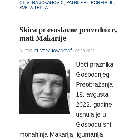
OLIVERA JOVANOVIĆ
,
PATRIJARH PORFIRIJE
,
SVETA TEKLA
Skica pravoslavne pravednice,
mati Makarije
AUTOR:
OLIVERA JOVANOVIĆ
/ 06.09.2022.
Uoči praznika
Gospodnjeg
Preobraženja
18. avgusta
2022. godine
usnula je u
Gospodu shi-
monahinja Makarija, igumanija