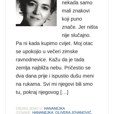
nekada samo
mali znakovi
koji puno
znače. Jer ništa
nije slučajno.
Pa ni kada kupimo cvijet. Moj otac
se upokojio u večeri zimske
ravnodnevice. Kažu da je tada
zemlja najbliža nebu. Pričestio se
dva dana prije i ispustio dušu meni
na rukama. Svi mi njegovi bili smo
tu, pokraj njegovog […]
OBJAVLJENO U:
HANANEJKA
OZNAKE:
HANANEJKA
,
OLIVERA JOVANOVIĆ
,