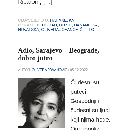
Ribarom, […]
OBJAVLJENO U:
HANANEJKA
OZNAKE:
BEOGRAD
,
BOŽIĆ
,
HANANEJKA
,
HRVATSKA
,
OLIVERA JOVANOVIĆ
,
TITO
Adio, Sarajevo – Beograde,
dobro jutro
AUTOR:
OLIVERA JOVANOVIĆ
/ 05.12.2022.
Čudesni su
putevi
Gospodnji i
čudesni su ljudi
koji njima hode.
Oni bogoliki,