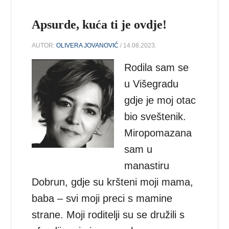
Apsurde, kuća ti je ovdje!
AUTOR:
OLIVERA JOVANOVIĆ
/ 14.08.2023.
Rodila sam se
u Višegradu
gdje je moj otac
bio sveštenik.
Miropomazana
sam u
manastiru
Dobrun, gdje su kršteni moji mama,
baba – svi moji preci s mamine
strane. Moji roditelji su se družili s