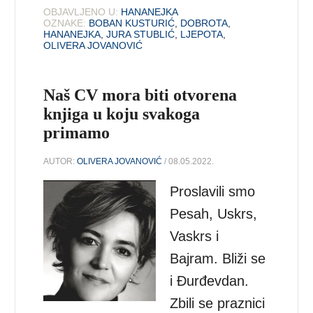
OBJAVLJENO U:
HANANEJKA
OZNAKE:
BOBAN KUSTURIĆ
,
DOBROTA
,
HANANEJKA
,
JURA STUBLIĆ
,
LJEPOTA
,
OLIVERA JOVANOVIĆ
Naš CV mora biti otvorena
knjiga u koju svakoga
primamo
AUTOR:
OLIVERA JOVANOVIĆ
/ 08.05.2022.
Proslavili smo
Pesah, Uskrs,
Vaskrs i
Bajram. Bliži se
i Đurđevdan.
Zbili se praznici