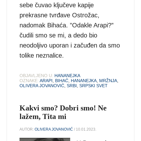
sebe čuvao ključeve kapije
prekrasne tvrđave Ostrožac,
nadomak Bihaća. ”Odakle Arapi?”
čudili smo se mi, a dedo bio
neodoljivo uporan i začuđen da smo
tolike neznalice.
OBJAVLJENO U:
HANANEJKA
OZNAKE:
ARAPI
,
BIHAĆ
,
HANANEJKA
,
MRŽNJA
,
OLIVERA JOVANOVIĆ
,
SRBI
,
SRPSKI SVET
Kakvi smo? Dobri smo! Ne
lažem, Tita mi
AUTOR:
OLIVERA JOVANOVIĆ
/ 10.01.2023.