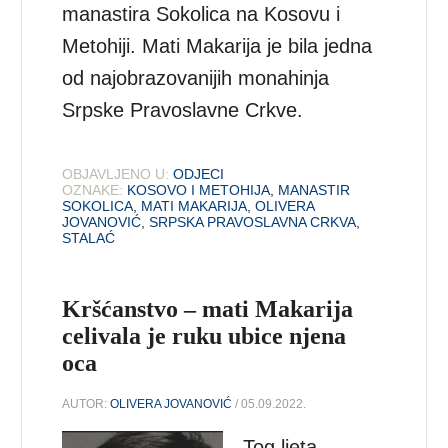
manastira Sokolica na Kosovu i
Metohiji. Mati Makarija je bila jedna
od najobrazovanijih monahinja
Srpske Pravoslavne Crkve.
OBJAVLJENO U:
ODJECI
OZNAKE:
KOSOVO I METOHIJA
,
MANASTIR
SOKOLICA
,
MATI MAKARIJA
,
OLIVERA
JOVANOVIĆ
,
SRPSKA PRAVOSLAVNA CRKVA
,
STALAĆ
Kršćanstvo – mati Makarija
celivala je ruku ubice njena
oca
AUTOR:
OLIVERA JOVANOVIĆ
/ 05.09.2022.
Tog ljeta