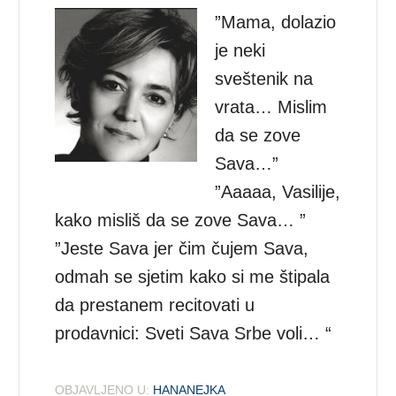
”Mama, dolazio
je neki
sveštenik na
vrata… Mislim
da se zove
Sava…”
”Aaaaa, Vasilije,
kako misliš da se zove Sava… ”
”Jeste Sava jer čim čujem Sava,
odmah se sjetim kako si me štipala
da prestanem recitovati u
prodavnici: Sveti Sava Srbe voli… “
OBJAVLJENO U:
HANANEJKA