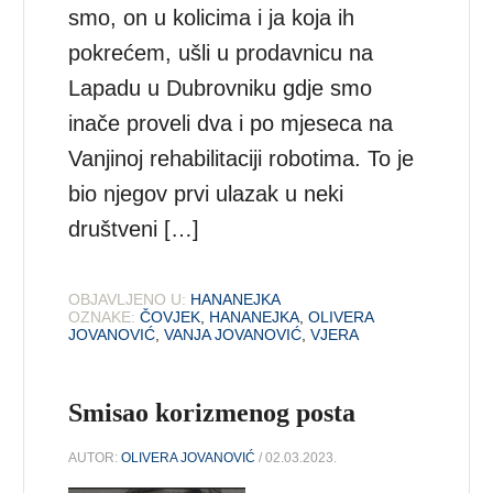
smo, on u kolicima i ja koja ih
pokrećem, ušli u prodavnicu na
Lapadu u Dubrovniku gdje smo
inače proveli dva i po mjeseca na
Vanjinoj rehabilitaciji robotima. To je
bio njegov prvi ulazak u neki
društveni […]
OBJAVLJENO U:
HANANEJKA
OZNAKE:
ČOVJEK
,
HANANEJKA
,
OLIVERA
JOVANOVIĆ
,
VANJA JOVANOVIĆ
,
VJERA
Smisao korizmenog posta
AUTOR:
OLIVERA JOVANOVIĆ
/ 02.03.2023.