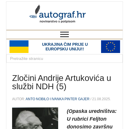
autograf.hr
novinarstvo s potpisom
UKRAJINA ČIM PRIJE U
EUROPSKU UNIJU!!
Zločini Andrije Artukovića u
službi NDH (5)
AUTOR:
ANTO NOBILO I IVANKA PINTER GAJER
/ 21.08.2025.
(Opaska
uredni
štva
:
U
rubrici
Feljton
donosimo
zavr
šnu