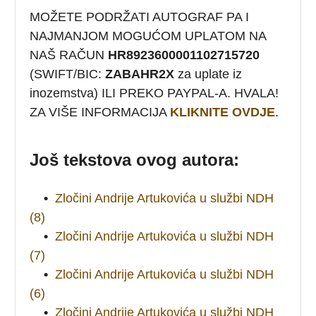
MOŽETE PODRŽATI AUTOGRAF PA I
NAJMANJOM MOGUĆOM UPLATOM NA
NAŠ RAČUN
HR8923600001102715720
(SWIFT/BIC:
ZABAHR2X
za uplate iz
inozemstva) ILI PREKO PAYPAL-A. HVALA!
ZA VIŠE INFORMACIJA
KLIKNITE OVDJE
.
Još tekstova ovog autora:
•
Zločini Andrije Artukovića u službi NDH
(8)
•
Zločini Andrije Artukovića u službi NDH
(7)
•
Zločini Andrije Artukovića u službi NDH
(6)
•
Zločini Andrije Artukovića u službi NDH