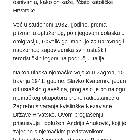
osnivanju, kako on kaže, ”čisto katoličke
Hrvatske”.
Već u studenom 1932. godine, prema
priznanju optuženog, po njegovom dolasku u
emigraciju, Pavelić ga imenuje za upravnog i
nadzornog zapovjednika svih ustaških
terorističkih logora na području Italije.
Nakon ulaska njemačke vojske u Zagreb, 10.
travnja 1941. godine, Slavko Kvaternik, jedan
od ustaških glavešina, proglasio je po nalogu
njemačkog okupatora preko radiostanice u
Zagrebu stvaranje kvislinške Nezavisne
Države Hrvatske. Ovom proglašenju
prisustvuje i optuženi Andrija Artuković, koji je
zajedno s njemačkim predstavnikom
hitlerovske Njemačke došao iz Berlina u