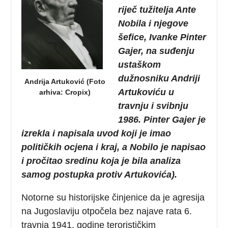
rije
č tu
žitelja
Ante
Nobila
i
njegove
šefice
, Ivanke
Pinter
Gajer
, na
su
đenju
usta
škom
du
žnosniku
Andriji
Andrija Artuković (Foto
Artukovi
ću
u
arhiva: Cropix)
travnju
i
svibnju
1986. Pinter
Gajer
je
izrekla
i
napisala
uvod
koji
je
imao
politi
čkih
ocjena
i
kraj
, a
Nobilo
je
napisao
i
pro
čitao
sredinu
koja
je
bila
analiza
samog
postupka
protiv
Artukovi
ća
).
Notorne su historijske činjenice da je agresija
na Jugoslaviju otpočela bez najave rata 6.
travnja 1941. godine terorističkim