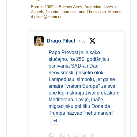
Born in 1962 in Buenos Aires, Argentina. Lives in
Zagreb, Croatia. Journalist and Theologian. Married.
d.pilsel@zamir.net
Drago Pilsel
4 Jul
Papa Prevost je, nikako
slučajno, na 250. godišnjicu
osnivanja SAD-a i Dan
neovisnosti, posjetio otok
Lampedusu, simbolu, jer ga se
smatra "vratom Europe" za sve
one koji riskiraju život prelaskom
Mediterana. Lav je, inače,
migracijsku politiku Donalda
Trumpa nazvao "nehumanom".
1
10
X