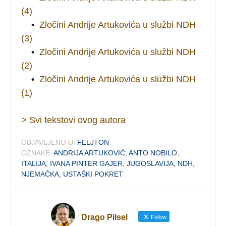
(4)
•
Zločini Andrije Artukovića u službi NDH
(3)
•
Zločini Andrije Artukovića u službi NDH
(2)
•
Zločini Andrije Artukovića u službi NDH
(1)
> Svi tekstovi ovog autora
OBJAVLJENO U:
FELJTON
OZNAKE:
ANDRIJA ARTUKOVIĆ
,
ANTO NOBILO
,
ITALIJA
,
IVANA PINTER GAJER
,
JUGOSLAVIJA
,
NDH
,
NJEMAČKA
,
USTAŠKI POKRET
Drago Pilsel
Follow