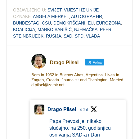
OBJAVLJENO U:
SVIJET
,
VIJESTI IZ UNIJE
OZNAKE:
ANGELA MERKEL
,
AUTOGRAF.HR
,
BUNDESTAG
,
CSU
,
DEMOKRŠĆANI
,
EU
,
EUROZONA
,
KOALICIJA
,
MARKO BARIŠIĆ
,
NJEMAČKA
,
PEER
STEINBRUECK
,
RUSIJA
,
SAD
,
SPD
,
VLADA
Drago Pilsel
Follow
Born in 1962 in Buenos Aires, Argentina. Lives in
Zagreb, Croatia. Journalist and Theologian. Married.
d.pilsel@zamir.net
Drago Pilsel
4 Jul
Papa Prevost je, nikako
slučajno, na 250. godišnjicu
osnivanja SAD-a i Dan