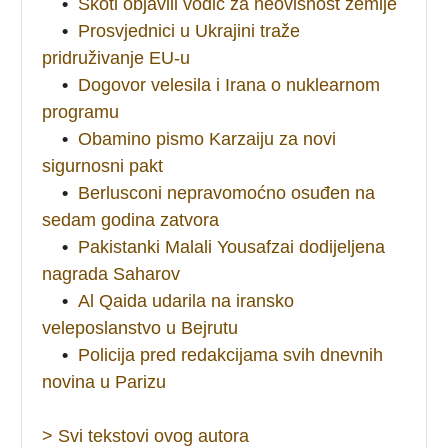
•
Škoti objavili vodič za neovisnost zemlje
•
Prosvjednici u Ukrajini traže
pridruživanje EU-u
•
Dogovor velesila i Irana o nuklearnom
programu
•
Obamino pismo Karzaiju za novi
sigurnosni pakt
•
Berlusconi nepravomoćno osuđen na
sedam godina zatvora
•
Pakistanki Malali Yousafzai dodijeljena
nagrada Saharov
•
Al Qaida udarila na iransko
veleposlanstvo u Bejrutu
•
Policija pred redakcijama svih dnevnih
novina u Parizu
> Svi tekstovi ovog autora