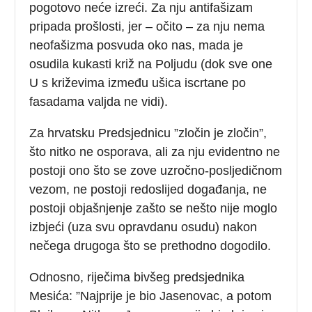
pogotovo neće izreći. Za nju antifašizam
pripada prošlosti, jer – očito – za nju nema
neofašizma posvuda oko nas, mada je
osudila kukasti križ na Poljudu (dok sve one
U s križevima između ušica iscrtane po
fasadama valjda ne vidi).
Za hrvatsku Predsjednicu ”zločin je zločin”,
što nitko ne osporava, ali za nju evidentno ne
postoji ono što se zove uzročno-posljedičnom
vezom, ne postoji redoslijed događanja, ne
postoji objašnjenje zašto se nešto nije moglo
izbjeći (uza svu opravdanu osudu) nakon
nečega drugoga što se prethodno dogodilo.
Odnosno, riječima bivšeg predsjednika
Mesića: ”Najprije je bio Jasenovac, a potom