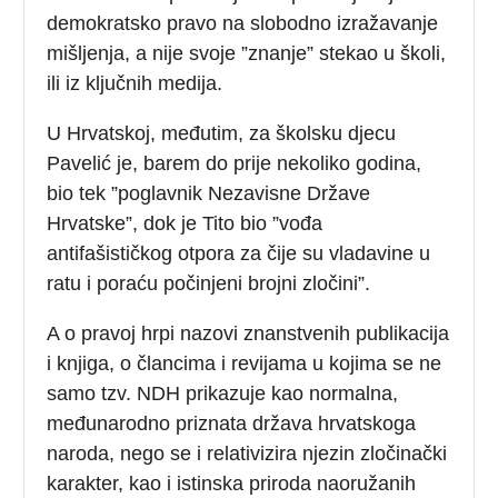
demokratsko pravo na slobodno izražavanje
mišljenja, a nije svoje ”znanje” stekao u školi,
ili iz ključnih medija.
U Hrvatskoj, međutim, za školsku djecu
Pavelić je, barem do prije nekoliko godina,
bio tek ”poglavnik Nezavisne Države
Hrvatske”, dok je Tito bio ”vođa
antifašističkog otpora za čije su vladavine u
ratu i poraću počinjeni brojni zločini”.
A o pravoj hrpi nazovi znanstvenih publikacija
i knjiga, o člancima i revijama u kojima se ne
samo tzv. NDH prikazuje kao normalna,
međunarodno priznata država hrvatskoga
naroda, nego se i relativizira njezin zločinački
karakter, kao i istinska priroda naoružanih