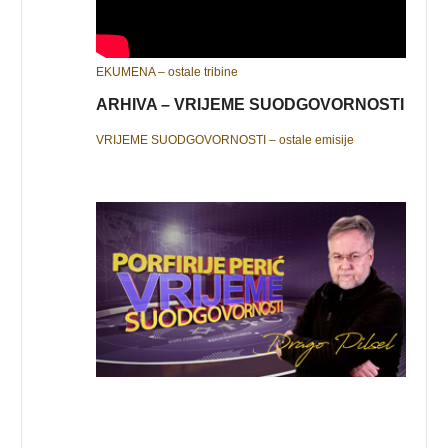
EKUMENA – ostale tribine
ARHIVA – VRIJEME SUODGOVORNOSTI
VRIJEME SUODGOVORNOSTI – ostale emisije