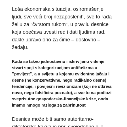
Loša ekonomska situacija, osiromašenje
ljudi, sve veći broj nezaposlenih, sve to rađa
želju za ”čvrstom rukom”, u pravilu desnice
koja obećava uvesti red i dati ljudima rad,
dakle upravo ono za čime – doslovno –
žeđaju.
Kada se takvo jednostavno i iskrivljeno viđenje
stvari spoji s kategorizacijom antifašizma u
”povijest”, a u svijetu u kojemu evidentno jačaju i
desne (ne konzervativne, nego radikalno desne)
tendencije, i povijesni revizionizam (koji ne otkriva
novo, nego falsificira poznato), a sve to na podlozi
sveprisutne gospodarsko-financijske krize, onda
imamo mnogo razloga za zabrinutost
Desnica može biti samo autoritarno-
diktatorska kakva je npr. svojedobno bila