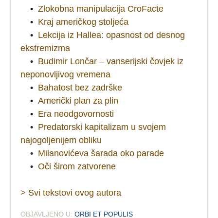
•
Zlokobna manipulacija CroFacte
•
Kraj američkog stoljeća
•
Lekcija iz Hallea: opasnost od desnog
ekstremizma
•
Budimir Lončar – vanserijski čovjek iz
neponovljivog vremena
•
Bahatost bez zadrške
•
Američki plan za plin
•
Era neodgovornosti
•
Predatorski kapitalizam u svojem
najogoljenijem obliku
•
Milanovićeva šarada oko parade
•
Oči širom zatvorene
> Svi tekstovi ovog autora
OBJAVLJENO U:
ORBI ET POPULIS