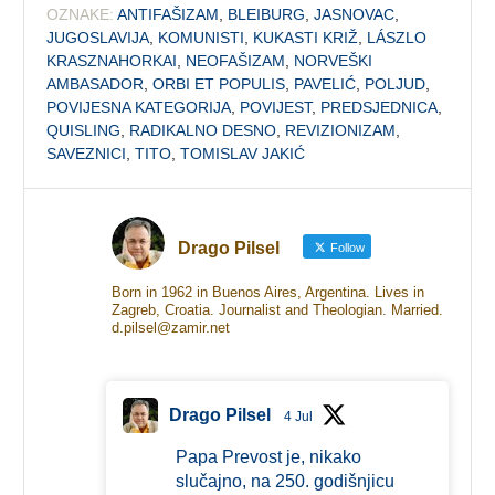
OZNAKE:
ANTIFAŠIZAM
,
BLEIBURG
,
JASNOVAC
,
JUGOSLAVIJA
,
KOMUNISTI
,
KUKASTI KRIŽ
,
LÁSZLO
KRASZNAHORKAI
,
NEOFAŠIZAM
,
NORVEŠKI
AMBASADOR
,
ORBI ET POPULIS
,
PAVELIĆ
,
POLJUD
,
POVIJESNA KATEGORIJA
,
POVIJEST
,
PREDSJEDNICA
,
QUISLING
,
RADIKALNO DESNO
,
REVIZIONIZAM
,
SAVEZNICI
,
TITO
,
TOMISLAV JAKIĆ
Drago Pilsel
Follow
Born in 1962 in Buenos Aires, Argentina. Lives in
Zagreb, Croatia. Journalist and Theologian. Married.
d.pilsel@zamir.net
Drago Pilsel
4 Jul
Papa Prevost je, nikako
slučajno, na 250. godišnjicu