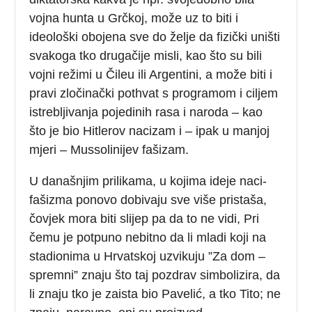
vojna hunta u Grčkoj, može uz to biti i
ideološki obojena sve do želje da fizički uništi
svakoga tko drugačije misli, kao što su bili
vojni režimi u Čileu ili Argentini, a može biti i
pravi zločinački pothvat s programom i ciljem
istrebljivanja pojedinih rasa i naroda – kao
što je bio Hitlerov nacizam i – ipak u manjoj
mjeri – Mussolinijev fašizam.
U današnjim prilikama, u kojima ideje naci-
fašizma ponovo dobivaju sve više pristaša,
čovjek mora biti slijep pa da to ne vidi, Pri
čemu je potpuno nebitno da li mladi koji na
stadionima u Hrvatskoj uzvikuju ”Za dom –
spremni” znaju što taj pozdrav simbolizira, da
li znaju tko je zaista bio Pavelić, a tko Tito; ne