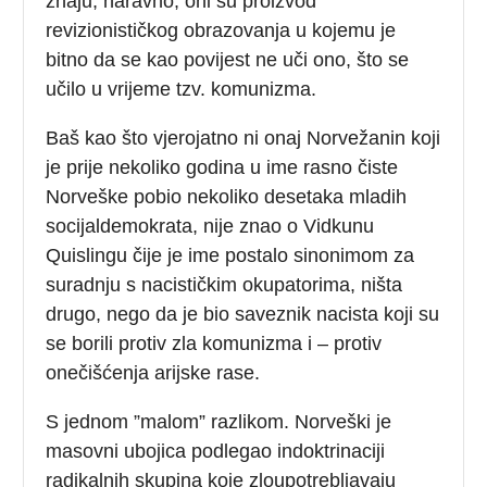
znaju, naravno, oni su proizvod
revizionističkog obrazovanja u kojemu je
bitno da se kao povijest ne uči ono, što se
učilo u vrijeme tzv. komunizma.
Baš kao što vjerojatno ni onaj Norvežanin koji
je prije nekoliko godina u ime rasno čiste
Norveške pobio nekoliko desetaka mladih
socijaldemokrata, nije znao o Vidkunu
Quislingu čije je ime postalo sinonimom za
suradnju s nacističkim okupatorima, ništa
drugo, nego da je bio saveznik nacista koji su
se borili protiv zla komunizma i – protiv
onečišćenja arijske rase.
S jednom ”malom” razlikom. Norveški je
masovni ubojica podlegao indoktrinaciji
radikalnih skupina koje zloupotrebljavaju