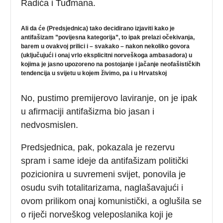
Radića i Tuđmana.
Ali da će (Predsjednica) tako decidirano izjaviti kako je
antifašizam ”povijesna kategorija”, to ipak prelazi očekivanja,
barem u ovakvoj prilici i – svakako – nakon nekoliko govora
(uključujući i onaj vrlo eksplicitni norveškoga ambasadora) u
kojima je jasno upozoreno na postojanje i jačanje neofašističkih
tendencija u svijetu u kojem živimo, pa i u Hrvatskoj
No, pustimo premijerovo laviranje, on je ipak
u afirmaciji antifašizma bio jasan i
nedvosmislen.
Predsjednica, pak, pokazala je rezervu
spram i same ideje da antifašizam politički
pozicionira u suvremeni svijet, ponovila je
osudu svih totalitarizama, naglašavajući i
ovom prilikom onaj komunistički, a oglušila se
o riječi norveškog veleposlanika koji je