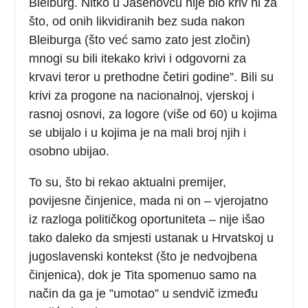
Bleiburg. Nitko u Jasenovcu nije bio kriv ni za
što, od onih likvidiranih bez suda nakon
Bleiburga (što već samo zato jest zločin)
mnogi su bili itekako krivi i odgovorni za
krvavi teror u prethodne četiri godine”. Bili su
krivi za progone na nacionalnoj, vjerskoj i
rasnoj osnovi, za logore (više od 60) u kojima
se ubijalo i u kojima je na mali broj njih i
osobno ubijao.
To su, što bi rekao aktualni premijer,
povijesne činjenice, mada ni on – vjerojatno
iz razloga političkog oportuniteta – nije išao
tako daleko da smjesti ustanak u Hrvatskoj u
jugoslavenski kontekst (što je nedvojbena
činjenica), dok je Tita spomenuo samo na
način da ga je ”umotao” u sendvič između