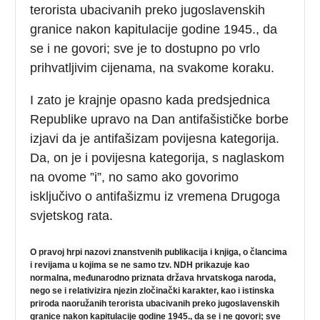
terorista ubacivanih preko jugoslavenskih
granice nakon kapitulacije godine 1945., da
se i ne govori; sve je to dostupno po vrlo
prihvatljivim cijenama, na svakome koraku.
I zato je krajnje opasno kada predsjednica
Republike upravo na Dan antifašističke borbe
izjavi da je antifašizam povijesna kategorija.
Da, on je i povijesna kategorija, s naglaskom
na ovome ”i”, no samo ako govorimo
isključivo o antifašizmu iz vremena Drugoga
svjetskog rata.
O pravoj hrpi nazovi znanstvenih publikacija i knjiga, o člancima
i revijama u kojima se ne samo tzv. NDH prikazuje kao
normalna, međunarodno priznata država hrvatskoga naroda,
nego se i relativizira njezin zločinački karakter, kao i istinska
priroda naoružanih terorista ubacivanih preko jugoslavenskih
granice nakon kapitulacije godine 1945., da se i ne govori; sve