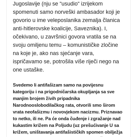
Jugoslavije (nju se ”usudio” izrijekom
spomenuti samo norveški ambasador koji je
govorio u ime veleposlanika zemalja članica
anti-hitlerovske koalicije, Saveznika). I,
očekivano, u završnici govora vratila se na
svoju omiljenu temu – komunističke zločine
na koje je, ako nas sjećanje vara,
ispričavamo se, potrošila više riječi nego na
one ustaške.
Svedemo li antifašizam samo na povijesnu
kategoriju i na prigodničarska okupljanja sa sve
manjim brojem živih pripadnika
Narodnooslobodilačkog rata, otvorili smo širom
vrata neofašizmu i novovjekom nacizmu. Priznavao
to netko, ili ne. Pa će onda čuđenje i zgražanje nad
kukastim križem na Poljudu (uz prešućivanje U sa
križem, uništavanja antifašističkih spomen obilježja