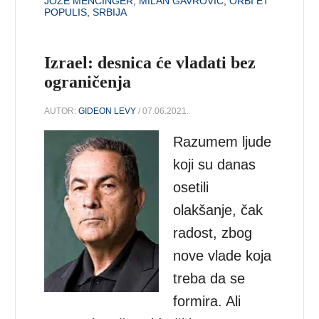
JOŽE MENCINGER
,
MILAN GAVROVIĆ
,
ORBI ET
POPULIS
,
SRBIJA
Izrael: desnica će vladati bez
ograničenja
AUTOR:
GIDEON LEVY
/ 07.06.2021.
Razumem ljude
koji su danas
osetili
olakšanje, čak
radost, zbog
nove vlade koja
treba da se
formira. Ali