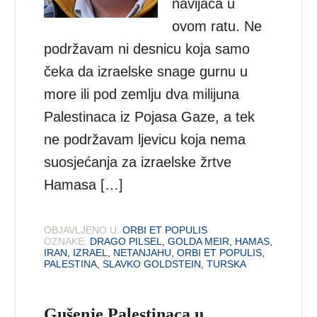
navijača u
ovom ratu. Ne
podržavam ni desnicu koja samo
čeka da izraelske snage gurnu u
more ili pod zemlju dva milijuna
Palestinaca iz Pojasa Gaze, a tek
ne podržavam ljevicu koja nema
suosjećanja za izraelske žrtve
Hamasa […]
OBJAVLJENO U:
ORBI ET POPULIS
OZNAKE:
DRAGO PILSEL
,
GOLDA MEIR
,
HAMAS
,
IRAN
,
IZRAEL
,
NETANJAHU
,
ORBI ET POPULIS
,
PALESTINA
,
SLAVKO GOLDSTEIN
,
TURSKA
Gušenje Palestinaca u