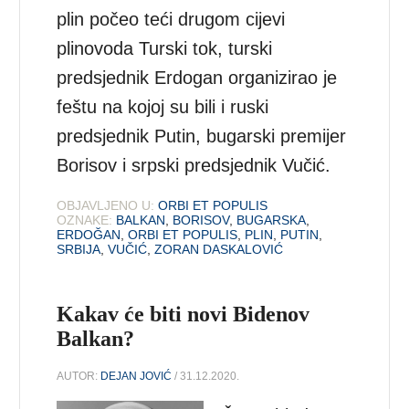
plin počeo teći drugom cijevi
plinovoda Turski tok, turski
predsjednik Erdogan organizirao je
feštu na kojoj su bili i ruski
predsjednik Putin, bugarski premijer
Borisov i srpski predsjednik Vučić.
OBJAVLJENO U:
ORBI ET POPULIS
OZNAKE:
BALKAN
,
BORISOV
,
BUGARSKA
,
ERDOĞAN
,
ORBI ET POPULIS
,
PLIN
,
PUTIN
,
SRBIJA
,
VUČIĆ
,
ZORAN DASKALOVIĆ
Kakav će biti novi Bidenov
Balkan?
AUTOR:
DEJAN JOVIĆ
/ 31.12.2020.