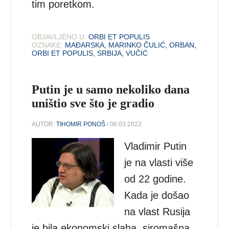
tim poretkom.
OBJAVLJENO U:
ORBI ET POPULIS
OZNAKE:
MAĐARSKA
,
MARINKO ČULIĆ
,
ORBAN
,
ORBI ET POPULIS
,
SRBIJA
,
VUČIĆ
Putin je u samo nekoliko dana
uništio sve što je gradio
AUTOR:
TIHOMIR PONOŠ
/ 06.03.2022.
Vladimir Putin
je na vlasti više
od 22 godine.
Kada je došao
na vlast Rusija
je bila ekonomski slaba, siromašna,