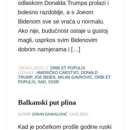
odlaskom Donalda Trumpa prolazi i
bolesno razdoblje, a s Joeom
Bidenom sve se vraća u normalu.
Ako nije, budućnost ostaje u gustoj
magli, usprkos svim Bidenovim
dobrim namjerama i […]
OBJAVLJENO U:
ORBI ET POPULIS
OZNAKE:
AMERIČKO CARSTVO
,
DONALD
TRUMP
,
JOE BIDEN
,
MILAN GAVROVIĆ
,
ORBI ET
POPULIS
,
SAD
,
SSSR
Balkanski put plina
AUTOR:
ZORAN DASKALOVIĆ
/ 14.01.2021.
Kad je početkom prošle godine ruski