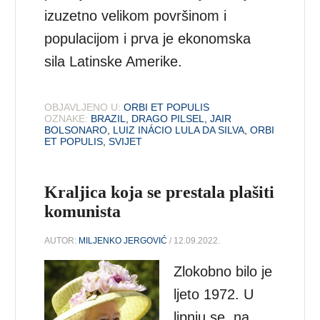
izuzetno velikom površinom i
populacijom i prva je ekonomska
sila Latinske Amerike.
OBJAVLJENO U:
ORBI ET POPULIS
OZNAKE:
BRAZIL
,
DRAGO PILSEL
,
JAIR
BOLSONARO
,
LUIZ INÁCIO LULA DA SILVA
,
ORBI
ET POPULIS
,
SVIJET
Kraljica koja se prestala plašiti
komunista
AUTOR:
MILJENKO JERGOVIĆ
/ 12.09.2022.
Zlokobno bilo je
ljeto 1972. U
lipnju se, na