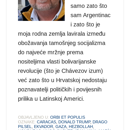
samo zato što
sam Argentinac
i zato što je
moja rodna zemlja lavirala između
obožavanja tamošnjeg socijalizma
do najveće mržnje prema
nositeljima vlasti bolivarijanske
revolucije (što je Chávezov izum)
već zato što u Hrvatskoj nedostaju
poznavatelji političkih i povijesnih
prilika u Latinskoj Americi.
OBJAVLJENO U:
ORBI ET POPULIS
OZNAKE:
CARACAS
,
DONALD TRUMP
,
DRAGO
PILSEL
,
EKVADOR
,
GAZA
,
HEZBOLLAH
,