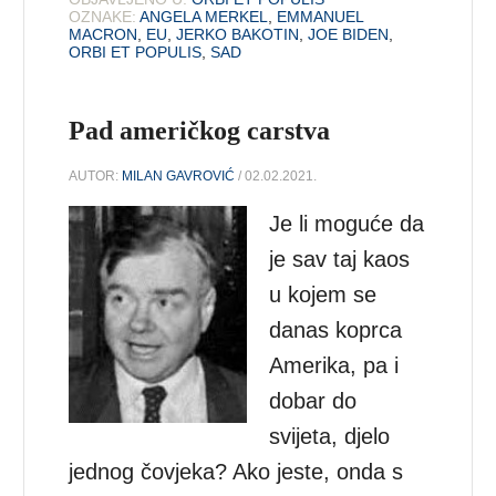
OZNAKE:
ANGELA MERKEL
,
EMMANUEL
MACRON
,
EU
,
JERKO BAKOTIN
,
JOE BIDEN
,
ORBI ET POPULIS
,
SAD
Pad američkog carstva
AUTOR:
MILAN GAVROVIĆ
/ 02.02.2021.
Je li moguće da
je sav taj kaos
u kojem se
danas koprca
Amerika, pa i
dobar do
svijeta, djelo
jednog čovjeka? Ako jeste, onda s