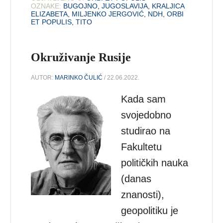
OZNAKE:
BUGOJNO
,
JUGOSLAVIJA
,
KRALJICA
ELIZABETA
,
MILJENKO JERGOVIĆ
,
NDH
,
ORBI
ET POPULIS
,
TITO
Okruživanje Rusije
AUTOR:
MARINKO ČULIĆ
/ 22.06.2022.
Kada sam
svojedobno
studirao na
Fakultetu
političkih nauka
(danas
znanosti),
geopolitiku je