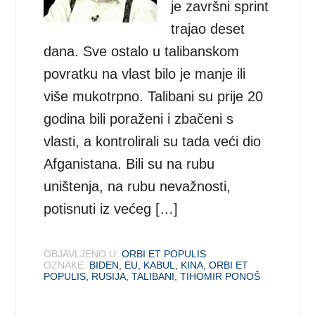
je završni sprint
trajao deset
dana. Sve ostalo u talibanskom
povratku na vlast bilo je manje ili
više mukotrpno. Talibani su prije 20
godina bili poraženi i zbačeni s
vlasti, a kontrolirali su tada veći dio
Afganistana. Bili su na rubu
uništenja, na rubu nevažnosti,
potisnuti iz većeg […]
OBJAVLJENO U:
ORBI ET POPULIS
OZNAKE:
BIDEN
,
EU
,
KABUL
,
KINA
,
ORBI ET
POPULIS
,
RUSIJA
,
TALIBANI
,
TIHOMIR PONOŠ