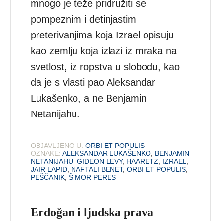
mnogo je teže pridružiti se
pompeznim i detinjastim
preterivanjima koja Izrael opisuju
kao zemlju koja izlazi iz mraka na
svetlost, iz ropstva u slobodu, kao
da je s vlasti pao Aleksandar
Lukašenko, a ne Benjamin
Netanijahu.
OBJAVLJENO U:
ORBI ET POPULIS
OZNAKE:
ALEKSANDAR LUKAŠENKO
,
BENJAMIN
NETANIJAHU
,
GIDEON LEVY
,
HAARETZ
,
IZRAEL
,
JAIR LAPID
,
NAFTALI BENET
,
ORBI ET POPULIS
,
PEŠČANIK
,
ŠIMOR PERES
Erdoğan i ljudska prava