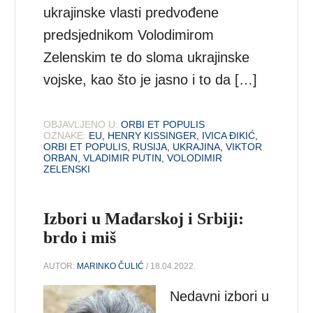
ukrajinske vlasti predvođene
predsjednikom Volodimirom
Zelenskim te do sloma ukrajinske
vojske, kao što je jasno i to da […]
OBJAVLJENO U:
ORBI ET POPULIS
OZNAKE:
EU
,
HENRY KISSINGER
,
IVICA ĐIKIĆ
,
ORBI ET POPULIS
,
RUSIJA
,
UKRAJINA
,
VIKTOR
ORBAN
,
VLADIMIR PUTIN
,
VOLODIMIR
ZELENSKI
Izbori u Mađarskoj i Srbiji:
brdo i miš
AUTOR:
MARINKO ČULIĆ
/ 18.04.2022.
Nedavni izbori u