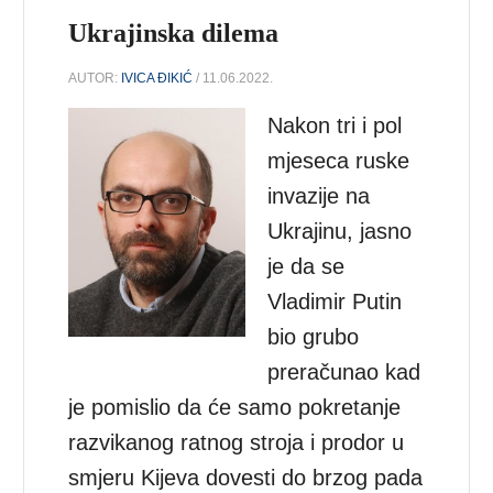
Ukrajinska dilema
AUTOR:
IVICA ĐIKIĆ
/ 11.06.2022.
Nakon tri i pol
mjeseca ruske
invazije na
Ukrajinu, jasno
je da se
Vladimir Putin
bio grubo
preračunao kad
je pomislio da će samo pokretanje
razvikanog ratnog stroja i prodor u
smjeru Kijeva dovesti do brzog pada