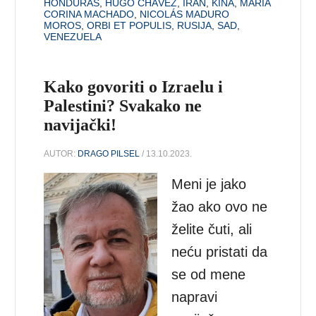
HONDURAS
,
HUGO CHÁVEZ
,
IRAN
,
KINA
,
MARÍA
CORINA MACHADO
,
NICOLÁS MADURO
MOROS
,
ORBI ET POPULIS
,
RUSIJA
,
SAD
,
VENEZUELA
Kako govoriti o Izraelu i
Palestini? Svakako ne
navijački!
AUTOR:
DRAGO PILSEL
/ 13.10.2023.
Meni je jako
žao ako ovo ne
želite čuti, ali
neću pristati da
se od mene
napravi