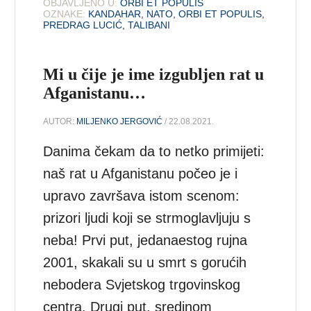
OBJAVLJENO U:
ORBI ET POPULIS
OZNAKE:
KANDAHAR
,
NATO
,
ORBI ET POPULIS
,
PREDRAG LUCIĆ
,
TALIBANI
Mi u čije je ime izgubljen rat u
Afganistanu…
AUTOR:
MILJENKO JERGOVIĆ
/ 22.08.2021.
Danima čekam da to netko primijeti:
naš rat u Afganistanu počeo je i
upravo završava istom scenom:
prizori ljudi koji se strmoglavljuju s
neba! Prvi put, jedanaestog rujna
2001, skakali su u smrt s gorućih
nebodera Svjetskog trgovinskog
centra. Drugi put, sredinom