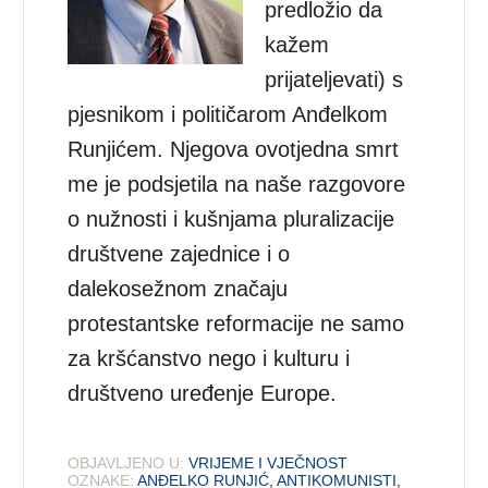
predložio da
kažem
prijateljevati) s
pjesnikom i političarom Anđelkom
Runjićem. Njegova ovotjedna smrt
me je podsjetila na naše razgovore
o nužnosti i kušnjama pluralizacije
društvene zajednice i o
dalekosežnom značaju
protestantske reformacije ne samo
za kršćanstvo nego i kulturu i
društveno uređenje Europe.
OBJAVLJENO U:
VRIJEME I VJEČNOST
OZNAKE:
ANĐELKO RUNJIĆ
,
ANTIKOMUNISTI
,