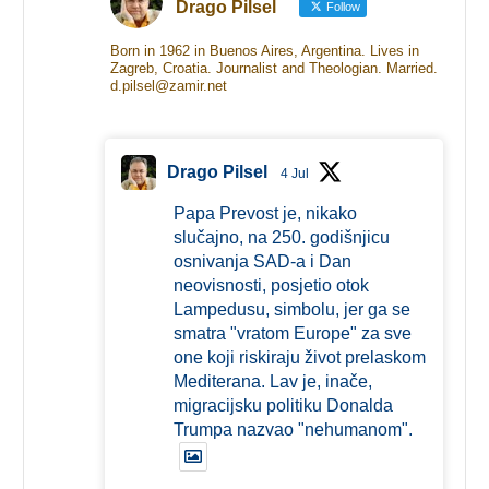
Drago Pilsel
Follow
Born in 1962 in Buenos Aires, Argentina. Lives in
Zagreb, Croatia. Journalist and Theologian. Married.
d.pilsel@zamir.net
Drago Pilsel
4 Jul
Papa Prevost je, nikako
slučajno, na 250. godišnjicu
osnivanja SAD-a i Dan
neovisnosti, posjetio otok
Lampedusu, simbolu, jer ga se
smatra "vratom Europe" za sve
one koji riskiraju život prelaskom
Mediterana. Lav je, inače,
migracijsku politiku Donalda
Trumpa nazvao "nehumanom".