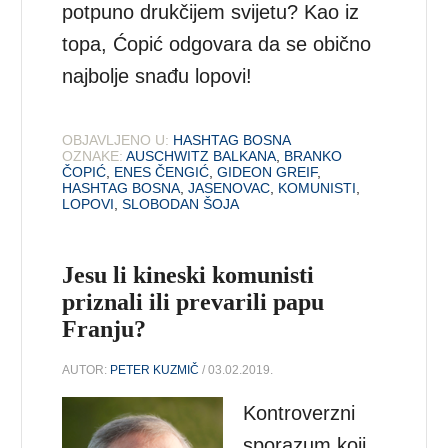
potpuno drukčijem svijetu? Kao iz
topa, Ćopić odgovara da se obično
najbolje snađu lopovi!
OBJAVLJENO U:
HASHTAG BOSNA
OZNAKE:
AUSCHWITZ BALKANA
,
BRANKO
ČOPIĆ
,
ENES ČENGIĆ
,
GIDEON GREIF
,
HASHTAG BOSNA
,
JASENOVAC
,
KOMUNISTI
,
LOPOVI
,
SLOBODAN ŠOJA
Jesu li kineski komunisti
priznali ili prevarili papu
Franju?
AUTOR:
PETER KUZMIČ
/ 03.02.2019.
Kontroverzni
sporazum koji