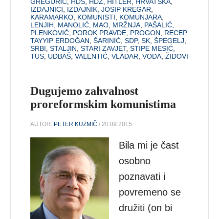
GREGURIĆ
,
HDS
,
HDZ
,
HITLER
,
HRVATSKA
,
IZDAJNICI
,
IZDAJNIK
,
JOSIP KREGAR
,
KARAMARKO
,
KOMUNISTI
,
KOMUNJARA
,
LENJIH
,
MANOLIĆ
,
MAO
,
MRŽNJA
,
PAŠALIĆ
,
PLENKOVIĆ
,
POROK PRAVDE
,
PROGON
,
RECEP
TAYYIP ERDOĞAN
,
ŠARINIĆ
,
SDP
,
SK
,
ŠPEGELJ
,
SRBI
,
STALJIN
,
STARI ZAVJET
,
STIPE MESIĆ
,
TUS
,
UDBAŠ
,
VALENTIĆ
,
VLADAR
,
VOĐA
,
ŽIDOVI
Dugujemo zahvalnost
proreformskim komunistima
AUTOR:
PETER KUZMIČ
/ 20.09.2015.
Bila mi je čast
osobno
poznavati i
povremeno se
družiti (on bi