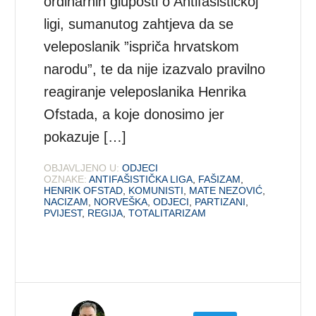
ordinarnih gluposti o Antifašističkoj
ligi, sumanutog zahtjeva da se
veleposlanik ”ispriča hrvatskom
narodu”, te da nije izazvalo pravilno
reagiranje veleposlanika Henrika
Ofstada, a koje donosimo jer
pokazuje […]
OBJAVLJENO U:
ODJECI
OZNAKE:
ANTIFAŠISTIČKA LIGA
,
FAŠIZAM
,
HENRIK OFSTAD
,
KOMUNISTI
,
MATE NEZOVIĆ
,
NACIZAM
,
NORVEŠKA
,
ODJECI
,
PARTIZANI
,
PVIJEST
,
REGIJA
,
TOTALITARIZAM