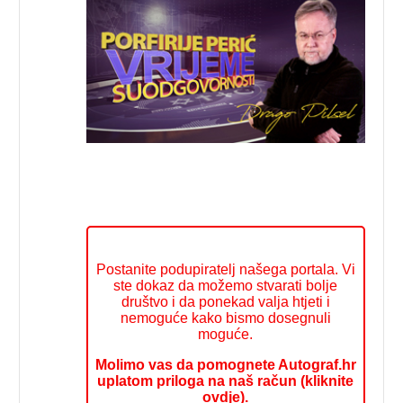
Postanite podupiratelj našega portala. Vi
ste dokaz da možemo stvarati bolje
društvo i da ponekad valja htjeti i
nemoguće kako bismo dosegnuli
moguće.
Molimo vas da pomognete Autograf.hr
uplatom priloga na naš račun (kliknite
ovdje).