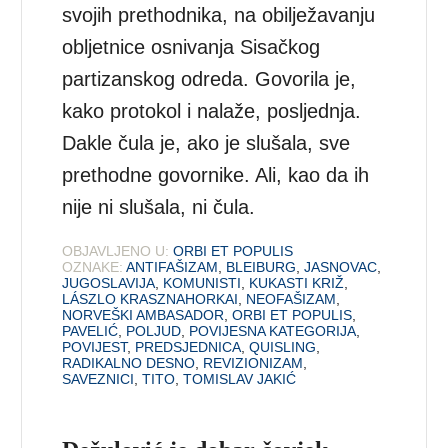
svojih prethodnika, na obilježavanju
obljetnice osnivanja Sisačkog
partizanskog odreda. Govorila je,
kako protokol i nalaže, posljednja.
Dakle čula je, ako je slušala, sve
prethodne govornike. Ali, kao da ih
nije ni slušala, ni čula.
OBJAVLJENO U:
ORBI ET POPULIS
OZNAKE:
ANTIFAŠIZAM
,
BLEIBURG
,
JASNOVAC
,
JUGOSLAVIJA
,
KOMUNISTI
,
KUKASTI KRIŽ
,
LÁSZLO KRASZNAHORKAI
,
NEOFAŠIZAM
,
NORVEŠKI AMBASADOR
,
ORBI ET POPULIS
,
PAVELIĆ
,
POLJUD
,
POVIJESNA KATEGORIJA
,
POVIJEST
,
PREDSJEDNICA
,
QUISLING
,
RADIKALNO DESNO
,
REVIZIONIZAM
,
SAVEZNICI
,
TITO
,
TOMISLAV JAKIĆ