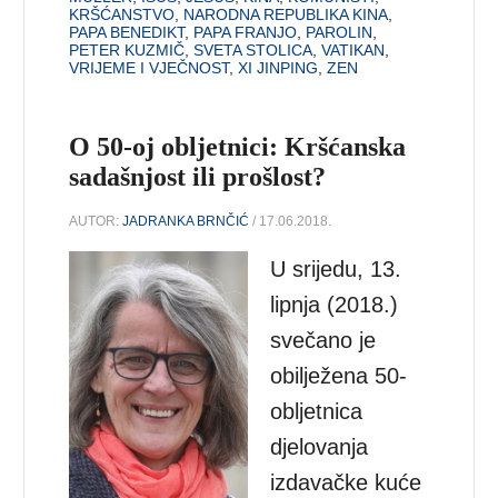
KRŠĆANSTVO
,
NARODNA REPUBLIKA KINA
,
PAPA BENEDIKT
,
PAPA FRANJO
,
PAROLIN
,
PETER KUZMIČ
,
SVETA STOLICA
,
VATIKAN
,
VRIJEME I VJEČNOST
,
XI JINPING
,
ZEN
O 50-oj obljetnici: Kršćanska
sadašnjost ili prošlost?
AUTOR:
JADRANKA BRNČIĆ
/ 17.06.2018.
U srijedu, 13.
lipnja (2018.)
svečano je
obilježena 50-
obljetnica
djelovanja
izdavačke kuće