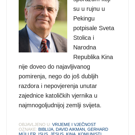
su u rujnu u
Pekingu
potpisale Sveta
Stolica i
Narodna
Republika Kina
nije doveo do najavljivanog
pomirenja, nego do još dubljih
razdora i nepovjerenja unutar
zajednice katoličkih vjernika u
najmnogoljudnijoj zemlji svijeta.
OBJAVLJENO U:
VRIJEME I VJEČNOST
OZNAKE:
BIBLIJA
,
DAVID AIKMAN
,
GERHARD
MÜLLER
,
ISUS
,
JESUS
,
KINA
,
KOMUNISTI
,