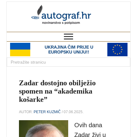
autograf.hr
novinarstvo s potpisom
UKRAJINA ČIM PRIJE U
EUROPSKU UNIJU!!
Zadar dostojno obilježio
spomen na “akademika
košarke”
AUTOR:
PETER KUZMIČ
/ 07.06.2025.
Ovih dana
Zadar živi u