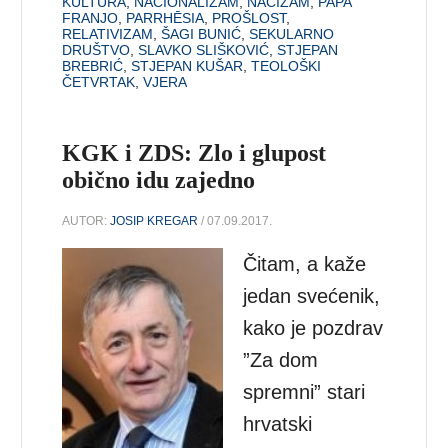
KULTURA
,
NACIONALIZAM
,
NACIZAM
,
PAPA
FRANJO
,
PARRHĒSIA
,
PROŠLOST
,
RELATIVIZAM
,
ŠAGI BUNIĆ
,
SEKULARNO
DRUŠTVO
,
SLAVKO SLIŠKOVIĆ
,
STJEPAN
BREBRIĆ
,
STJEPAN KUŠAR
,
TEOLOŠKI
ČETVRTAK
,
VJERA
KGK i ZDS: Zlo i glupost
obično idu zajedno
AUTOR:
JOSIP KREGAR
/ 07.09.2017.
Čitam, a kaže
jedan svećenik,
kako je pozdrav
”Za dom
spremni” stari
hrvatski