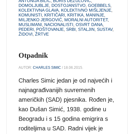
ANTONIJA BILIĆ
,
BORIS DEŽULOVIĆ
,
DOMOLJUBLJE
,
DOSTOJANSTVO
,
GOEBBELS
,
KOLEKTIVNA GLAVA
,
KOLEKTIVNO MIŠLJENJE
,
KOMUNISTI
,
KRITIČARI
,
KRITIKA
,
MANINJE
,
MILJENKO JERGOVIĆ
,
MORALNI AUTORITET
,
MUSLIMANI
,
NACIONALISTI
,
OSVRT DANA
,
PEDERI
,
POŠTOVANJE
,
SRBI
,
STALJIN
,
SUSTAV
,
ŽIDOVI
,
ŽRTVE
Otpadnik
AUTOR:
CHARLES SIMIC
/ 18.06.2015.
Charles Simic jedan je od najvećih i
najnagrađivanijih suvremenih
američkih (SAD) pjesnika. Rođen je,
kao Dušan Simić, 1938. godine u
Beogradu i s 15 godina emigrira s
roditeljima u SAD. Radni vijek je