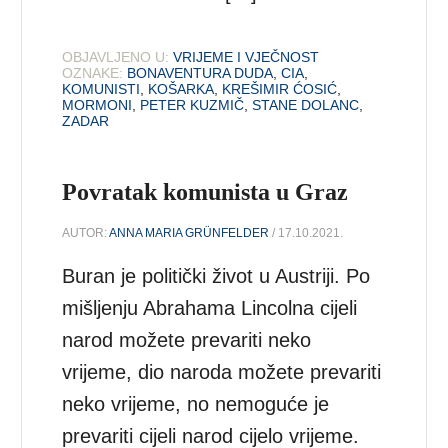
OBJAVLJENO U:
VRIJEME I VJEČNOST
OZNAKE:
BONAVENTURA DUDA
,
CIA
,
KOMUNISTI
,
KOŠARKA
,
KREŠIMIR ĆOSIĆ
,
MORMONI
,
PETER KUZMIČ
,
STANE DOLANC
,
ZADAR
Povratak komunista u Graz
AUTOR:
ANNA MARIA GRÜNFELDER
/ 17.10.2021.
Buran je politički život u Austriji. Po
mišljenju Abrahama Lincolna cijeli
narod možete prevariti neko
vrijeme, dio naroda možete prevariti
neko vrijeme, no nemoguće je
prevariti cijeli narod cijelo vrijeme.