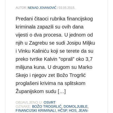
AUTOR:
NENAD JOVANOVIĆ
/ 03.05.2015.
Predani čitaoci rubrika financijskog
kriminala zapazili su ovih dana
vijesti o dva procesa. U jednom od
njih u Zagrebu se sudi Josipu Miljku
i Vinku Kaliniću koji se terete da su
preko tvrtke Kalvin ”oprali” oko 3,7
milijuna kuna. U drugom su Marko
Skejo i njegov zet Božo Trogrlić
proglašeni krivima na splitskom
Županijskom sudu […]
OBJAVLJENO U:
OSVRT
OZNAKE:
BOŽO TROGRLIĆ
,
DOMOLJUBLE
,
FINANCIJSKI KRIMINALI
,
HČSP
,
HOS
,
JEAN-