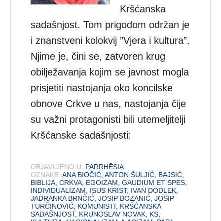
Kršćanska
sadašnjost. Tom prigodom održan je
i znanstveni kolokvij ”Vjera i kultura”.
Njime je, čini se, zatvoren krug
obilježavanja kojim se javnost mogla
prisjetiti nastojanja oko koncilske
obnove Crkve u nas, nastojanja čije
su važni protagonisti bili utemeljitelji
Kršćanske sadašnjosti:
OBJAVLJENO U:
PARRHĒSIA
OZNAKE:
ANA BIOČIĆ
,
ANTON ŠULJIĆ
,
BAJSIĆ
,
BIBLIJA
,
CRKVA
,
EGOIZAM
,
GAUDIUM ET SPES
,
INDIVIDUALIZAM
,
ISUS KRIST
,
IVAN DODLEK
,
JADRANKA BRNČIĆ
,
JOSIP BOZANIĆ
,
JOSIP
TURČINOVIĆ
,
KOMUNISTI
,
KRŠĆANSKA
SADAŠNJOST
,
KRUNOSLAV NOVAK
,
KS
,