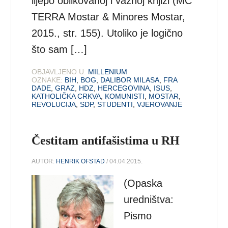
lijepo oblikovanoj i važnoj knjizi (MC
TERRA Mostar & Minores Mostar,
2015., str. 155). Utoliko je logično
što sam […]
OBJAVLJENO U:
MILLENIUM
OZNAKE:
BIH
,
BOG
,
DALIBOR MILASA
,
FRA
DADE
,
GRAZ
,
HDZ
,
HERCEGOVINA
,
ISUS
,
KATHOLIČKA CRKVA
,
KOMUNISTI
,
MOSTAR
,
REVOLUCIJA
,
SDP
,
STUDENTI
,
VJEROVANJE
Čestitam antifašistima u RH
AUTOR:
HENRIK OFSTAD
/ 04.04.2015.
(Opaska
uredništva:
Pismo