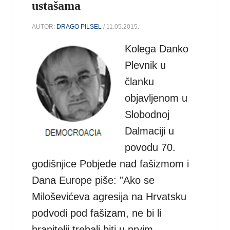
ustašama
AUTOR:
DRAGO PILSEL
/ 11.05.2015.
Kolega Danko
Plevnik u
članku
objavljenom u
Slobodnoj
Dalmaciji u
povodu 70.
godišnjice Pobjede nad fašizmom i
Dana Europe piše: ”Ako se
Miloševićeva agresija na Hrvatsku
podvodi pod fašizam, ne bi li
branitelji trebali biti u prvim