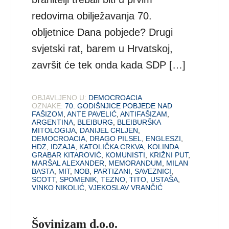
redovima obilježavanja 70.
obljetnice Dana pobjede? Drugi
svjetski rat, barem u Hrvatskoj,
završit će tek onda kada SDP […]
OBJAVLJENO U:
DEMOCROACIA
OZNAKE:
70. GODIŠNJICE POBJEDE NAD
FAŠIZOM
,
ANTE PAVELIĆ
,
ANTIFAŠIZAM
,
ARGENTINA
,
BLEIBURG
,
BLEIBURŠKA
MITOLOGIJA
,
DANIJEL CRLJEN
,
DEMOCROACIA
,
DRAGO PILSEL
,
ENGLESZI
,
HDZ
,
IDZAJA
,
KATOLIČKA CRKVA
,
KOLINDA
GRABAR KITAROVIĆ
,
KOMUNISTI
,
KRIŽNI PUT
,
MARŠAL ALEXANDER
,
MEMORANDUM
,
MILAN
BASTA
,
MIT
,
NOB
,
PARTIZANI
,
SAVEZNICI
,
SCOTT
,
SPOMENIK
,
TEZNO
,
TITO
,
USTAŠA
,
VINKO NIKOLIĆ
,
VJEKOSLAV VRANČIĆ
Šovinizam d.o.o.