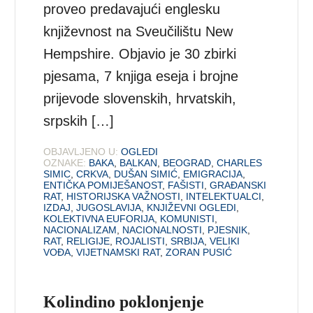
proveo predavajući englesku
književnost na Sveučilištu New
Hempshire. Objavio je 30 zbirki
pjesama, 7 knjiga eseja i brojne
prijevode slovenskih, hrvatskih,
srpskih […]
OBJAVLJENO U:
OGLEDI
OZNAKE:
BAKA
,
BALKAN
,
BEOGRAD
,
CHARLES
SIMIC
,
CRKVA
,
DUŠAN SIMIĆ
,
EMIGRACIJA
,
ENTIČKA POMIJEŠANOST
,
FAŠISTI
,
GRAĐANSKI
RAT
,
HISTORIJSKA VAŽNOSTI
,
INTELEKTUALCI
,
IZDAJ
,
JUGOSLAVIJA
,
KNJIŽEVNI OGLEDI
,
KOLEKTIVNA EUFORIJA
,
KOMUNISTI
,
NACIONALIZAM
,
NACIONALNOSTI
,
PJESNIK
,
RAT
,
RELIGIJE
,
ROJALISTI
,
SRBIJA
,
VELIKI
VOĐA
,
VIJETNAMSKI RAT
,
ZORAN PUSIĆ
Kolindino poklonjenje