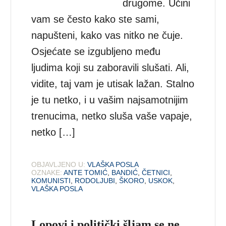
drugome. Učini
vam se često kako ste sami,
napušteni, kako vas nitko ne čuje.
Osjećate se izgubljeno među
ljudima koji su zaboravili slušati. Ali,
vidite, taj vam je utisak lažan. Stalno
je tu netko, i u vašim najsamotnijim
trenucima, netko sluša vaše vapaje,
netko […]
OBJAVLJENO U:
VLAŠKA POSLA
OZNAKE:
ANTE TOMIĆ
,
BANDIĆ
,
ČETNICI
,
KOMUNISTI
,
RODOLJUBI
,
ŠKORO
,
USKOK
,
VLAŠKA POSLA
Lopovi i politički šljam se ne