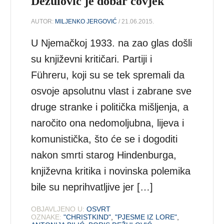
Dežulović je dobar čovjek
AUTOR:
MILJENKO JERGOVIĆ
/ 21.06.2015.
U Njemačkoj 1933. na zao glas došli
su književni kritičari. Partiji i
Führeru, koji su se tek spremali da
osvoje apsolutnu vlast i zabrane sve
druge stranke i politička mišljenja, a
naročito ona nedomoljubna, lijeva i
komunistička, što će se i dogoditi
nakon smrti starog Hindenburga,
književna kritika i novinska polemika
bile su neprihvatljive jer […]
OBJAVLJENO U:
OSVRT
OZNAKE:
"CHRISTKIND"
,
"PJESME IZ LORE"
,