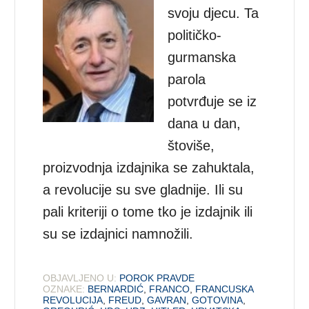
svoju djecu. Ta
političko-
gurmanska
parola
potvrđuje se iz
dana u dan,
štoviše,
proizvodnja izdajnika se zahuktala,
a revolucije su sve gladnije. Ili su
pali kriteriji o tome tko je izdajnik ili
su se izdajnici namnožili.
OBJAVLJENO U:
POROK PRAVDE
OZNAKE:
BERNARDIĆ
,
FRANCO
,
FRANCUSKA
REVOLUCIJA
,
FREUD
,
GAVRAN
,
GOTOVINA
,