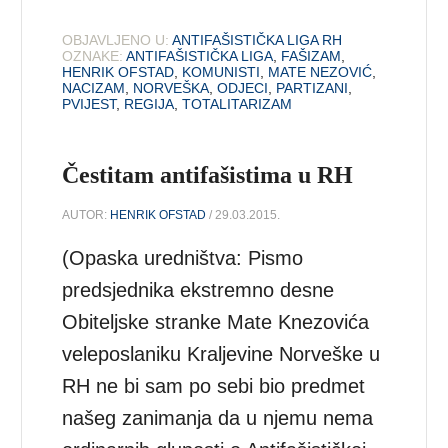
OBJAVLJENO U:
ANTIFAŠISTIČKA LIGA RH
OZNAKE:
ANTIFAŠISTIČKA LIGA
,
FAŠIZAM
,
HENRIK OFSTAD
,
KOMUNISTI
,
MATE NEZOVIĆ
,
NACIZAM
,
NORVEŠKA
,
ODJECI
,
PARTIZANI
,
PVIJEST
,
REGIJA
,
TOTALITARIZAM
Čestitam antifašistima u RH
AUTOR:
HENRIK OFSTAD
/ 29.03.2015.
(Opaska uredništva: Pismo
predsjednika ekstremno desne
Obiteljske stranke Mate Knezovića
veleposlaniku Kraljevine Norveške u
RH ne bi sam po sebi bio predmet
našeg zanimanja da u njemu nema