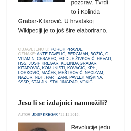
pozdrav. Tvrdi
to i Kolinda
Grabar-Kitarović. U hrvatskoj
Wikipediji je to još šire elaborirano.
OBJAVLJENO U:
POROK PRAVDE
OZNAKE:
ANTE PAVELIĆ
,
BERGMAN
,
BOŽIĆ
,
C
VITAMIN
,
CESAREC
,
EGIDIJE ŽIVKOVIĆ
,
HRVATI
,
HSS
,
JOSIP KREGAR
,
KOLINDA GRABAR
KITAROVIĆ
,
KOMUNISTI
,
KOVAČIĆ
,
KPH
,
LORKOVIĆ
,
MAČEK
,
MEŠTROVIĆ
,
NACIZAM
,
NAZOR
,
NDH
,
PARTIZANI
,
PAVLEK MIŠKINA
,
SSSR
,
STALJIN
,
STALJINGRAD
,
VOKIĆ
Jesu li se izdajnici namnožili?
AUTOR:
JOSIP KREGAR
/ 22.12.2016.
Revolucije jedu