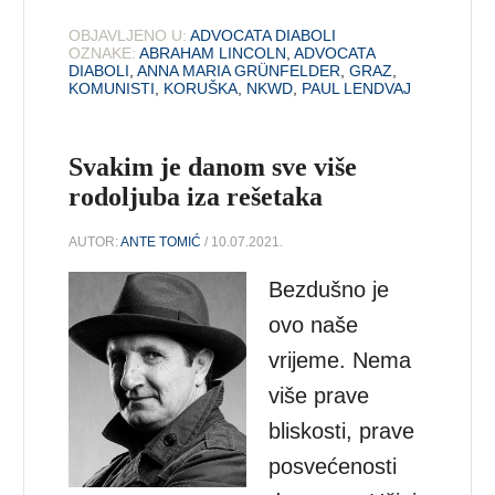
OBJAVLJENO U:
ADVOCATA DIABOLI
OZNAKE:
ABRAHAM LINCOLN
,
ADVOCATA
DIABOLI
,
ANNA MARIA GRÜNFELDER
,
GRAZ
,
KOMUNISTI
,
KORUŠKA
,
NKWD
,
PAUL LENDVAJ
Svakim je danom sve više
rodoljuba iza rešetaka
AUTOR:
ANTE TOMIĆ
/ 10.07.2021.
Bezdušno je
ovo naše
vrijeme. Nema
više prave
bliskosti, prave
posvećenosti