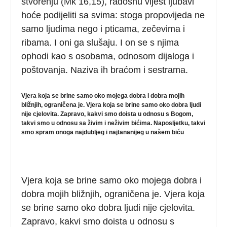
stvorenju (Mk 16,15), radosnu vijest ljubavi
hoće podijeliti sa svima: stoga propovijeda ne
samo ljudima nego i pticama, zečevima i
ribama. I oni ga slušaju. I on se s njima
ophodi kao s osobama, odnosom dijaloga i
poštovanja. Naziva ih braćom i sestrama.
Vjera koja se brine samo oko mojega dobra i dobra mojih
bližnjih, ograničena je. Vjera koja se brine samo oko dobra ljudi
nije cjelovita. Zapravo, kakvi smo doista u odnosu s Bogom,
takvi smo u odnosu sa živim i neživim bićima. Naposljetku, takvi
smo spram onoga najdubljeg i najtananijeg u našem biću
Vjera koja se brine samo oko mojega dobra i
dobra mojih bližnjih, ograničena je. Vjera koja
se brine samo oko dobra ljudi nije cjelovita.
Zapravo, kakvi smo doista u odnosu s