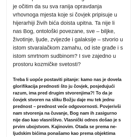
je očitim da su sva ranija opravdanja
vrhovnoga mjesta koje si čovjek pripisuje u
hijerarhiji živih bića doista upitna. Ta nije li
nas Bog, ontološki povezane, sve – biljke,
životinje, ljude, zvijezde i galaksije – stvorio u
istom stvaralačkom zamahu, od iste građe i s
istom smrtnom sudbinom? I sve zajedno u
prostoru kozmičke svetosti?
Treba li uopće postaviti pitanje: kamo nas je dovela
glorifikacija prednosti što ju čovjek, posjedujući
razum, ima pred drugim stvorenjima?! To da je
čovjek stvoren na sliku Božju daje mu tek jednu
prednost – prednost veće odgovornosti. Povjerivši
nam stvorenja na čuvanje, Bog nam ih zasigurno
nije dao kao vlasništvo. Vlasnički odnos došao je s
prvim ubojstvom. Kajinovim. Otada se prema ne-
ljudskim bićima ponašamo kao prema objektima