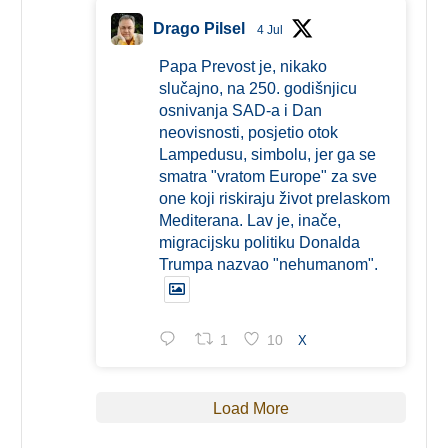
Drago Pilsel
4 Jul
Papa Prevost je, nikako
slučajno, na 250. godišnjicu
osnivanja SAD-a i Dan
neovisnosti, posjetio otok
Lampedusu, simbolu, jer ga se
smatra "vratom Europe" za sve
one koji riskiraju život prelaskom
Mediterana. Lav je, inače,
migracijsku politiku Donalda
Trumpa nazvao "nehumanom".
1
10
X
Load More