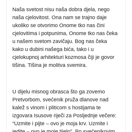
Naša svetost nisu naša dobra djela, nego
naša cjelovitost. Ona nam se trajno daje
ukoliko se otvorimo Onome tko nas čini
cjelovitima i potpunima, Onome tko nas čeka
u našem svetom zavičaju. Bog nas čeka
kako u dubini našega bića, tako i u
cjelokupnoj arhitekturi kozmosa čiji je govor
tišina. Tišina je molitva svemira.
U dijelu misnog obrasca što ga zovemo
Pretvorbom, svećenik pruža dlanove nad
kalež s vinom i pliticom s hostijama te
izgovara Isusove riječi za Posljednje večere:
“Uzmite i pijte – ovo je moja krv. Uzmite i
jedite – ovo je moje tijelo”. Po svećenikovim