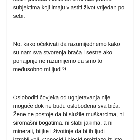
subjektima koji imaju vlastiti život vrijedan po
sebi.
No, kako očekivati da razumijednemo kako
su nam sva stvorenja braća i sestre ako
ponajprije ne razumijemo da smo to
međusobno mi ljudi?!
Osloboditi čovjeka od ugnjetavanja nije
moguće dok ne budu oslobođena sva bića.
Žene ne postoje da bi služile muškarcima, ni
siromašni bogatima, ni slabi jakima, a ni
minerali, biljke i životinje da bi ih ljudi
istrebljivali. Genocid i biocid proizlaze iz iste