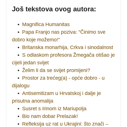
Još tekstova ovog autora:
•
Magnifica Humanitas
•
Papa Franjo nas poziva: ''Činimo sve
dobro koje možemo!''
•
Britanska monarhija, Crkva i sinodalnost
•
S odlaskom profesora Žmegača otišao je
cijeli jedan svijet
•
Želim li da se svijet promijeni?
•
Prostor za trećeg(a) - opće dobro - u
dijalogu
•
Antisemitizam u Hrvatskoj i dalje je
prisutna anomalija
•
Susret s Irinom iz Mariupolja
•
Bio nam dobar Prelazak!
•
Refleksija uz rat u Ukrajini: što znači –