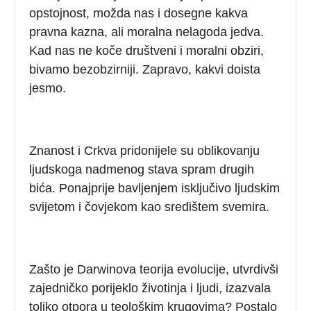
opstojnost, možda nas i dosegne kakva
pravna kazna, ali moralna nelagoda jedva.
Kad nas ne koče društveni i moralni obziri,
bivamo bezobzirniji. Zapravo, kakvi doista
jesmo.
Znanost i Crkva pridonijele su oblikovanju
ljudskoga nadmenog stava spram drugih
bića. Ponajprije bavljenjem isključivo ljudskim
svijetom i čovjekom kao središtem svemira.
Zašto je Darwinova teorija evolucije, utvrdivši
zajedničko porijeklo životinja i ljudi, izazvala
toliko otpora u teološkim krugovima? Postalo