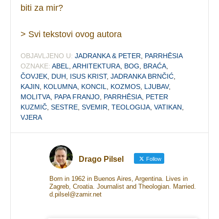
biti za mir?
> Svi tekstovi ovog autora
OBJAVLJENO U:
JADRANKA & PETER
,
PARRHĒSIA
OZNAKE:
ABEL
,
ARHITEKTURA
,
BOG
,
BRAĆA
,
ČOVJEK
,
DUH
,
ISUS KRIST
,
JADRANKA BRNČIĆ
,
KAJIN
,
KOLUMNA
,
KONCIL
,
KOZMOS
,
LJUBAV
,
MOLITVA
,
PAPA FRANJO
,
PARRHĒSIA
,
PETER
KUZMIČ
,
SESTRE
,
SVEMIR
,
TEOLOGIJA
,
VATIKAN
,
VJERA
Drago Pilsel
Follow
Born in 1962 in Buenos Aires, Argentina. Lives in
Zagreb, Croatia. Journalist and Theologian. Married.
d.pilsel@zamir.net