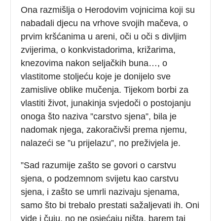
Ona razmišlja o Herodovim vojnicima koji su
nabadali djecu na vrhove svojih mačeva, o
prvim kršćanima u areni, oči u oči s divljim
zvijerima, o konkvistadorima, križarima,
knezovima nakon seljačkih buna…, o
vlastitome stoljeću koje je donijelo sve
zamislive oblike mučenja. Tijekom borbi za
vlastiti život, junakinja svjedoči o postojanju
onoga što naziva ”carstvo sjena”, bila je
nadomak njega, zakoračivši prema njemu,
nalazeći se ”u prijelazu”, no preživjela je.
”Sad razumije zašto se govori o carstvu
sjena, o podzemnom svijetu kao carstvu
sjena, i zašto se umrli nazivaju sjenama,
samo što bi trebalo prestati sažaljevati ih. Oni
vide i čuju, no ne osjećaju ništa, barem taj