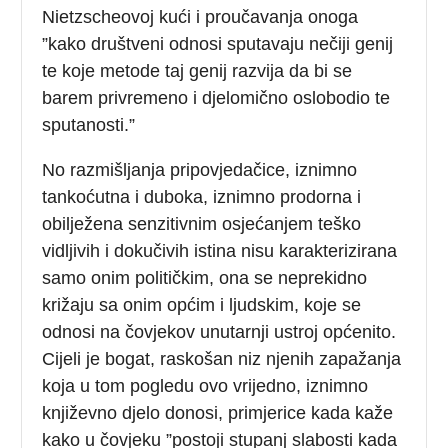
Nietzscheovoj kući i proučavanja onoga
”kako društveni odnosi sputavaju nečiji genij
te koje metode taj genij razvija da bi se
barem privremeno i djelomično oslobodio te
sputanosti.”
No razmišljanja pripovjedačice, iznimno
tankoćutna i duboka, iznimno prodorna i
obilježena senzitivnim osjećanjem teško
vidljivih i dokučivih istina nisu karakterizirana
samo onim političkim, ona se neprekidno
križaju sa onim općim i ljudskim, koje se
odnosi na čovjekov unutarnji ustroj općenito.
Cijeli je bogat, raskošan niz njenih zapažanja
koja u tom pogledu ovo vrijedno, iznimno
književno djelo donosi, primjerice kada kaže
kako u čovjeku ”postoji stupanj slabosti kada