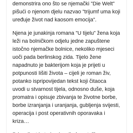
demonstrira ono što se njemački ”Die Welt”
pišući o njenom djelu nazvao ”trijumf uma koji
uređuje život nad kaosom emocija”.
Njena je junakinja romana ”U tijelu” žena koja
leži na bolničkom odjelu jedne zapuštene
istočno njemačke bolnice, nekoliko mjeseci
uoči pada berlinskog zida. Tijelo žene
napadnuto je bakterijom koja je prijeti u
potpunosti lišiti života – cijeli je roman živ,
potanko ispripovijedan tekst koji čitaoca
uvodi u stvarnost tijela, odnosno duše, koja
promatra i opisuje zbivanja te životne borbe,
borbe izranjanja i uranjanja, gubljenja svijesti,
operacija i post operativnih oporavaka i
kriza…