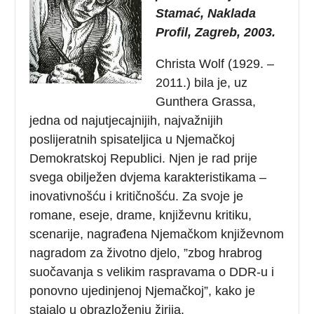
Stamać, Naklada
Profil, Zagreb, 2003.
Christa Wolf (1929. –
2011.) bila je, uz
Gunthera Grassa,
jedna od najutjecajnijih, najvažnijih
poslijeratnih spisateljica u Njemačkoj
Demokratskoj Republici. Njen je rad prije
svega obilježen dvjema karakteristikama –
inovativnošću i kritičnošću. Za svoje je
romane, eseje, drame, književnu kritiku,
scenarije, nagrađena Njemačkom književnom
nagradom za životno djelo, ”zbog hrabrog
suočavanja s velikim raspravama o DDR-u i
ponovno ujedinjenoj Njemačkoj”, kako je
stajalo u obrazloženju žirija.