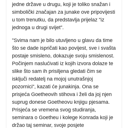
jedne države u drugu, koji je toliko snažan i
simbolički značajan za junake ove pripovijesti
u tom trenutku, da predstavlja prijelaz ”iz
jednoga u drugi svijet”.
”Svima nam je bilo utuvljeno u glavu da time
što se dade ispričati kao povijest, sve i svašta
postaje smisleno, dokazuje svoju smislenost.
Počinjem naslućivati iz kojih izvora dolaze te
slike što sam ih prisiljena gledati čim se
isključi redatelj na mojoj unutrašnjoj
pozornici”, kazati će junakinja. Ona se
prisjeća Goetheovih stihova i želi da joj njen
suprug donese Goetheovu knjigu pjesama.
Prisjeća se vremena svog studiranja,
seminara o Goetheu i kolege Konrada koji je
držao taj seminar, svoje posjete