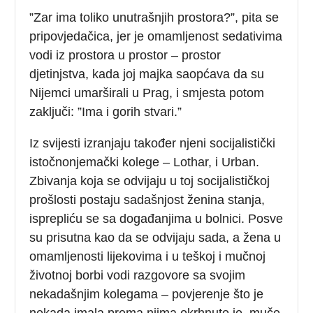
”Zar ima toliko unutrašnjih prostora?”, pita se
pripovjedačica, jer je omamljenost sedativima
vodi iz prostora u prostor – prostor
djetinjstva, kada joj majka saopćava da su
Nijemci umarširali u Prag, i smjesta potom
zaključi: ”Ima i gorih stvari.”
Iz svijesti izranjaju također njeni socijalistički
istočnonjemački kolege – Lothar, i Urban.
Zbivanja koja se odvijaju u toj socijalističkoj
prošlosti postaju sadašnjost ženina stanja,
isprepliću se sa događanjima u bolnici. Posve
su prisutna kao da se odvijaju sada, a žena u
omamljenosti lijekovima i u teškoj i mučnoj
životnoj borbi vodi razgovore sa svojim
nekadašnjim kolegama – povjerenje što je
nekada imala prema njima okrhnuto je, muče