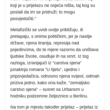
koji je u prijelazu ne osjeća ništa, taj kog su
poslali da im se pridruži; to mogu
posvjedočiti.”
Metafizički se uvidi ovdje približuju, ili
pretapaju, s onima političkim, jer je nasilje
države, njena tiranija, represija nad
pojedincima, do te mjere razorno da uništava
ljudske živote, osuđuje ih na smrt. Iz tog
razloga, izranjajući iz ”carstva sjena”
junakinja romana ”U tijelu”, ujedno i
pripovjedačica, odnosno njena svijest, odmah
priziva jedno, kako ona kaže, ”zemaljsko
carstvo sjena” – susret sa Urbanom u
hodniku podzemne željeznice u Berlinu.
Na tom je mjestu također prijelaz – prijelaz iz