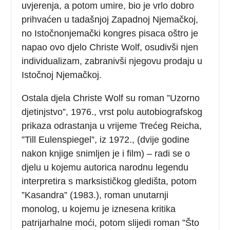
uvjerenja, a potom umire, bio je vrlo dobro
prihvaćen u tadašnjoj Zapadnoj Njemačkoj,
no Istočnonjemački kongres pisaca oštro je
napao ovo djelo Christe Wolf, osudivši njen
individualizam, zabranivši njegovu prodaju u
Istočnoj Njemačkoj.
Ostala djela Christe Wolf su roman ”Uzorno
djetinjstvo”, 1976., vrst polu autobiografskog
prikaza odrastanja u vrijeme Trećeg Reicha,
”Till Eulenspiegel”, iz 1972., (dvije godine
nakon knjige snimljen je i film) – radi se o
djelu u kojemu autorica narodnu legendu
interpretira s marksističkog gledišta, potom
”Kasandra” (1983.), roman unutarnji
monolog, u kojemu je iznesena kritika
patrijarhalne moći, potom slijedi roman ”Što