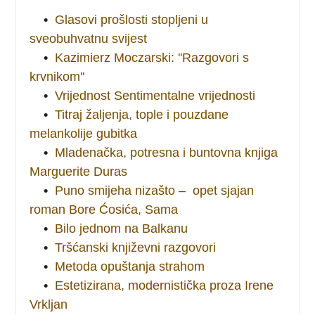
•
Glasovi prošlosti stopljeni u
sveobuhvatnu svijest
•
Kazimierz Moczarski: ''Razgovori s
krvnikom''
•
Vrijednost Sentimentalne vrijednosti
•
Titraj žaljenja, tople i pouzdane
melankolije gubitka
•
Mladenačka, potresna i buntovna knjiga
Marguerite Duras
•
Puno smijeha nizašto – opet sjajan
roman Bore Ćosića, Sama
•
Bilo jednom na Balkanu
•
Tršćanski književni razgovori
•
Metoda opuštanja strahom
•
Estetizirana, modernistička proza Irene
Vrkljan