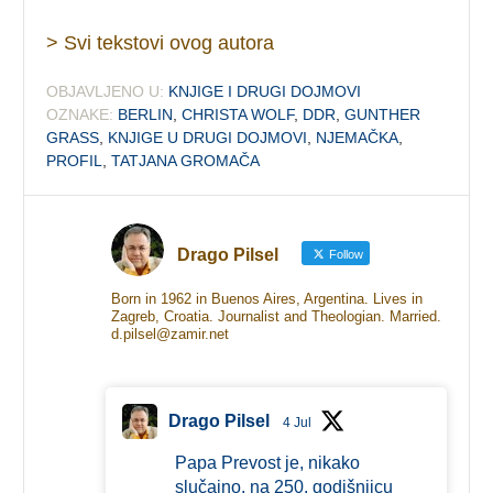
> Svi tekstovi ovog autora
OBJAVLJENO U:
KNJIGE I DRUGI DOJMOVI
OZNAKE:
BERLIN
,
CHRISTA WOLF
,
DDR
,
GUNTHER
GRASS
,
KNJIGE U DRUGI DOJMOVI
,
NJEMAČKA
,
PROFIL
,
TATJANA GROMAČA
Drago Pilsel
Follow
Born in 1962 in Buenos Aires, Argentina. Lives in
Zagreb, Croatia. Journalist and Theologian. Married.
d.pilsel@zamir.net
Drago Pilsel
4 Jul
Papa Prevost je, nikako
slučajno, na 250. godišnjicu