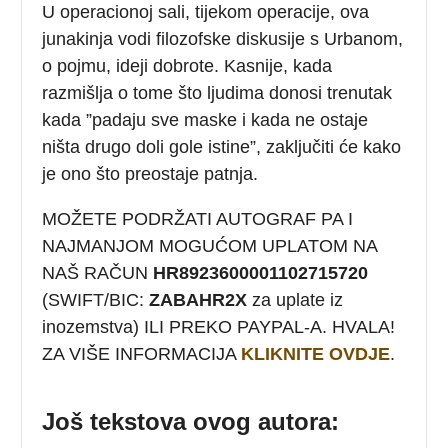
U operacionoj sali, tijekom operacije, ova
junakinja vodi filozofske diskusije s Urbanom,
o pojmu, ideji dobrote. Kasnije, kada
razmišlja o tome što ljudima donosi trenutak
kada ”padaju sve maske i kada ne ostaje
ništa drugo doli gole istine”, zaključiti će kako
je ono što preostaje patnja.
MOŽETE PODRŽATI AUTOGRAF PA I
NAJMANJOM MOGUĆOM UPLATOM NA
NAŠ RAČUN
HR8923600001102715720
(SWIFT/BIC:
ZABAHR2X
za uplate iz
inozemstva) ILI PREKO PAYPAL-A. HVALA!
ZA VIŠE INFORMACIJA
KLIKNITE OVDJE
.
Još tekstova ovog autora: