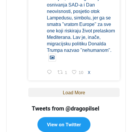
osnivanja SAD-a i Dan
neovisnosti, posjetio otok
Lampedusu, simbolu, jer ga se
smatra "vratom Europe" za sve
one koji riskiraju život prelaskom
Mediterana. Lav je, inače,
migracijsku politiku Donalda
Trumpa nazvao "nehumanom".
1
10
X
Load More