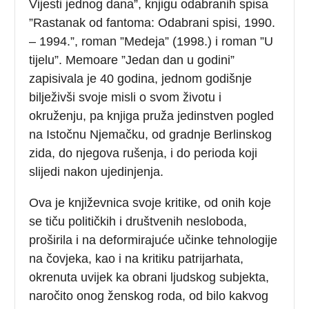
Vijesti jednog dana”, knjigu odabranih spisa
”Rastanak od fantoma: Odabrani spisi, 1990.
– 1994.”, roman ”Medeja” (1998.) i roman ”U
tijelu”. Memoare ”Jedan dan u godini”
zapisivala je 40 godina, jednom godišnje
bilježivši svoje misli o svom životu i
okruženju, pa knjiga pruža jedinstven pogled
na Istočnu Njemačku, od gradnje Berlinskog
zida, do njegova rušenja, i do perioda koji
slijedi nakon ujedinjenja.
Ova je književnica svoje kritike, od onih koje
se tiču političkih i društvenih nesloboda,
proširila i na deformirajuće učinke tehnologije
na čovjeka, kao i na kritiku patrijarhata,
okrenuta uvijek ka obrani ljudskog subjekta,
naročito onog ženskog roda, od bilo kakvog