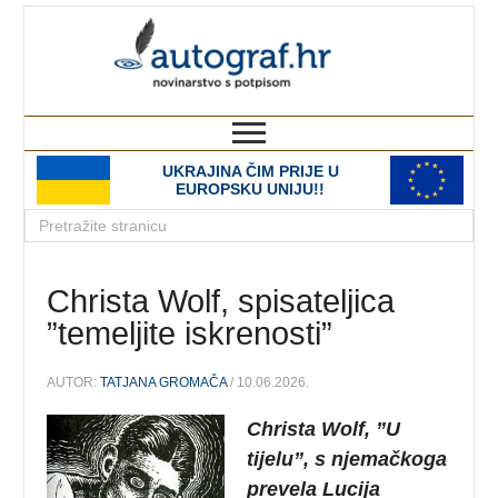
autograf.hr
novinarstvo s potpisom
UKRAJINA ČIM PRIJE U
EUROPSKU UNIJU!!
Christa Wolf, spisateljica
”temeljite iskrenosti”
AUTOR:
TATJANA GROMAČA
/ 10.06.2026.
Christa Wolf, ”U
tijelu”, s njemačkoga
prevela Lucija