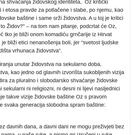
ena shvaćanja židovskog identiteta, Oz kritički
i i etosa pravde za potlačene i slabe, po njemu, kao
vske baštine i same srži židovstva. A u toj je kritici
je to Židov?” – na tom nam pitanje, podcrtat će Oz,
 tko je bliži onom komadiću grnčarije iz Hirvat
je bliži etici nenanošenja boli, jer “svetost ljudske
edišta vrhunaca židovstva”.
giranja unutar židovstva na sekularno doba,
va, kao jedno od glavnih izvorišta sukobljenih vizija
ra za pluralno i slobodarsko shvaćanje židovske
i sekularni ni religiozni, ni desni ni lijevi nasljednici
nje takve vizije židovske baštine Oz s pravom
je svaka generacija slobodna spram baštine:
ez davnih dana, a davni dani ne mogu preživjeti bez
a nama, u naše ruke, a nismo mi izručeni u ruke