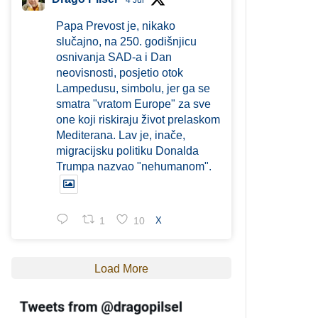
4 Jul
Papa Prevost je, nikako
slučajno, na 250. godišnjicu
osnivanja SAD-a i Dan
neovisnosti, posjetio otok
Lampedusu, simbolu, jer ga se
smatra "vratom Europe" za sve
one koji riskiraju život prelaskom
Mediterana. Lav je, inače,
migracijsku politiku Donalda
Trumpa nazvao "nehumanom".
1
10
X
Load More