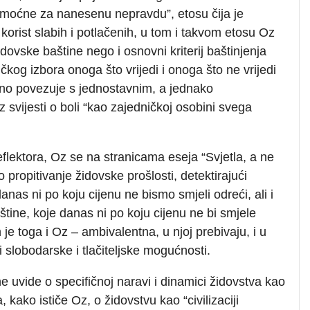
ti moćne za nanesenu nepravdu”, etosu čija je
orist slabih i potlačenih, u tom i takvom etosu Oz
ovske baštine nego i osnovni kriterij baštinjenja
tičkog izbora onoga što vrijedi i onoga što ne vrijedi
avno povezuje s jednostavnim, a jednako
z svijesti o boli “kao zajedničkoj osobini svega
reflektora, Oz se na stranicama eseja “Svjetla, a ne
o propitivanje židovske prošlosti, detektirajući
anas ni po koju cijenu ne bismo smjeli odreći, ali i
tine, koje danas ni po koju cijenu ne bi smjele
 je toga i Oz – ambivalentna, u njoj prebivaju, i u
u, i slobodarske i tlačiteljske mogućnosti.
uvide o specifičnoj naravi i dinamici židovstva kao
 kako ističe Oz, o židovstvu kao “civilizaciji