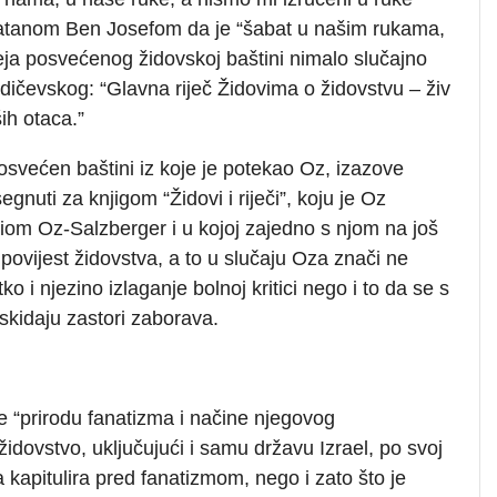
natanom Ben Josefom da je “šabat u našim rukama,
eja posvećenog židovskoj baštini nimalo slučajno
rdičevskog: “Glavna riječ Židovima o židovstvu – živ
ih otaca.”
ej posvećen baštini iz koje je potekao Oz, izazove
nuti za knjigom “Židovi i riječi”, koju je Oz
om Oz-Salzberger i u kojoj zajedno s njom na još
povijest židovstva, a to u slučaju Oza znači ne
o i njezino izlaganje bolnoj kritici nego i to da se s
i skidaju zastori zaborava.
e “prirodu fanatizma i načine njegovog
 židovstvo, uključujući i samu državu Izrael, po svoj
 da kapitulira pred fanatizmom, nego i zato što je