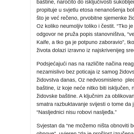
baštine, naročito do isključivosti sukoblj
propituje u svjetlu etosa nenanošenja bol
što je već rečeno, prvobitne sjemenke žido
Oz koliko neumoljiv toliko i čestit. “Tko 
odgovor ne pruža popis stanovništva, “već
Kaife, a tko ga je potpuno zaboravio”, tko 
života dolazi izravno iz najskrivenijeg sr
Podsjećajući nas na različite načina rea
nezamislivo bez poticaja iz samog židovst
židovstva danas, Oz nedvosmisleno pledi
baštine, iz koje neće nitko biti isključen, n
židovske baštine. A ključnim za oblikova
smatra razbuktavanje svijesti o tome da 
“Nasljednici nisu robovi nasljeđa.”
Svjestan da “ne možemo ništa obnoviti b
obnove”, uvjeren “da je prošlost izručen