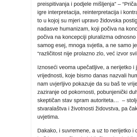
preispitivanja i podjele mišljenja” – “Pri
igre interpretacija, reinterpretacija i ko
to u kojoj su mjeri upravo židovska post
nadasve humanizam, koji počiva na koncep
počiva na koncepciji pluralizma odnosno p
samog esej, mnoga svjetla, a ne samo jedn
“različitost nije prolazno zlo, već izvor 
Iznoseći veoma upečatljive, a nerijetko i
vrijednosti, koje bismo danas nazvali huma
nam uvjerljivo pokazuje da su baš te vrij
zaziranje od pokornosti, pobunjenički duh,
skeptičan stav spram autoriteta… – stolje
stvaralaštva i životnosti židovstva, pa ča
uvjetima.
Dakako, i suvremene, a uz to nerijetko i d