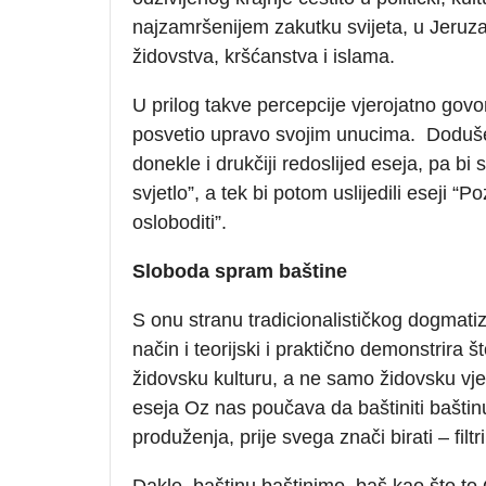
najzamršenijem zakutku svijeta, u Jeruza
židovstva, kršćanstva i islama.
U prilog takve percepcije vjerojatno govor
posvetio upravo svojim unucima. Doduše,
donekle i drukčiji redoslijed eseja, pa b
svjetlo”, a tek bi potom uslijedili eseji “P
osloboditi”.
Sloboda spram baštine
S onu stranu tradicionalističkog dogmatiz
način i teorijski i praktično demonstrira š
židovsku kulturu, a ne samo židovsku vjeru
eseja Oz nas poučava da baštiniti baštinu
produženja, prije svega znači birati – filtrira
Dakle, baštinu baštinimo, baš kao što to 