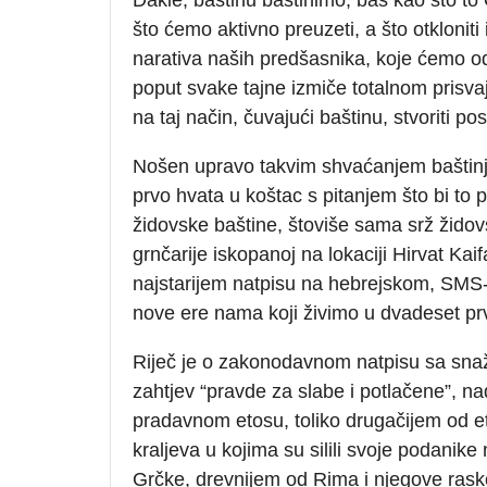
što ćemo aktivno preuzeti, a što otkloniti i
narativa naših predšasnika, koje ćemo o
poput svake tajne izmiče totalnom prisvaja
na taj način, čuvajući baštinu, stvoriti p
Nošen upravo takvim shvaćanjem baštinjen
prvo hvata u koštac s pitanjem što bi to 
židovske baštine, štoviše sama srž židov
grnčarije iskopanoj na lokaciji Hirvat Kai
najstarijem natpisu na hebrejskom, SMS-u 
nove ere nama koji živimo u dvadeset pr
Riječ je o zakonodavnom natpisu sa snaž
zahtjev “pravde za slabe i potlačene”, n
pradavnom etosu, toliko drugačijem od e
kraljeva u kojima su silili svoje podanik
Grčke, drevnijem od Rima i njegove raskoši