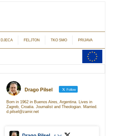
autograf.hr
novinarstvo s potpisom
 DJECA
FELJTON
TKO SMO
PRIJAVA
Drago Pilsel
Follow
Born in 1962 in Buenos Aires, Argentina. Lives in
Zagreb, Croatia. Journalist and Theologian. Married.
d.pilsel@zamir.net
Drago Pilsel