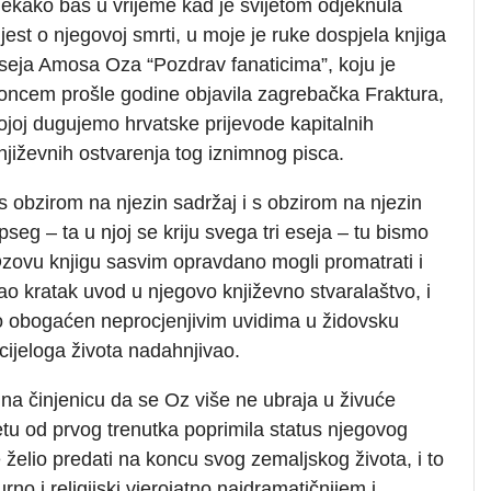
ekako baš u vrijeme kad je svijetom odjeknula
ijest o njegovoj smrti, u moje je ruke dospjela knjiga
seja Amosa Oza “Pozdrav fanaticima”, koju je
oncem prošle godine objavila zagrebačka Fraktura,
ojoj dugujemo hrvatske prijevode kapitalnih
njiževnih ostvarenja tog iznimnog pisca.
 s obzirom na njezin sadržaj i s obzirom na njezin
pseg – ta u njoj se kriju svega tri eseja – tu bismo
zovu knjigu sasvim opravdano mogli promatrati i
ao kratak uvod u njegovo književno stvaralaštvo, i
o obogaćen neprocjenjivim uvidima u židovsku
 cijeloga života nadahnjivao.
na činjenicu da se Oz više ne ubraja u živuće
etu od prvog trenutka poprimila status njegovog
elio predati na koncu svog zemaljskog života, i to
turno i religijski vjerojatno najdramatičnijem i