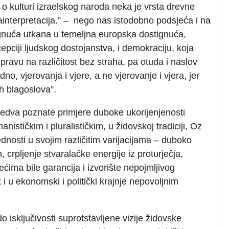
ča o kulturi izraelskog naroda neka je vrsta drevne
ntrainterpretacija.” – nego nas istodobno podsjeća i na
ignuća utkana u temeljna europska dostignuća,
ciji ljudskog dostojanstva, i demokraciju, koja
ravu na različitost bez straha, pa otuda i naslov
o, vjerovanja i vjere, a ne vjerovanje i vjera, jer
svih blagoslova”.
 jedva poznate primjere duboke ukorijenjenosti
nističkim i pluralističkim, u židovskoj tradiciji, Oz
ednosti u svojim različitim varijacijama – duboko
 crpljenje stvaralačke energije iz proturječja,
ćima bile garancija i izvorište nepojmljivog
k i u ekonomski i politički krajnje nepovoljnim
o isključivosti suprotstavljene vizije židovske