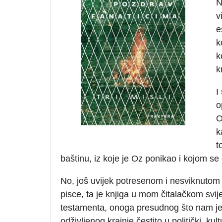
N
v
e
k
k
k
I
o
O
k
t
baštinu, iz koje je Oz ponikao i kojom se
No, još uvijek potresenom i nesviknutom 
pisce, ta je knjiga u mom čitalačkom svij
testamenta, onoga presudnog što nam je ž
odživljenog krajnje čestito u politički, kul