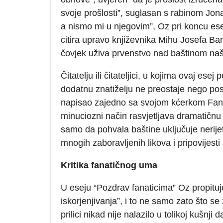
svoje prošlosti”, suglasan s rabinom Jo
a nismo mi u njegovim”, Oz pri koncu es
citira upravo književnika Mihu Josefa Ba
čovjek uživa prvenstvo nad baštinom naš
Čitatelju ili čitateljici, u kojima ovaj es
dodatnu znatiželju ne preostaje nego poseg
napisao zajedno sa svojom kćerkom Fani
minuciozni način rasvjetljava dramatičnu 
samo da pohvala baštine uključuje nerijetk
mnogih zaboravljenih likova i pripovijest
Kritika fanatičnog uma
U eseju “Pozdrav fanaticima” Oz propituj
iskorjenjivanja”, i to ne samo zato što se
prilici nikad nije nalazilo u tolikoj kušnji