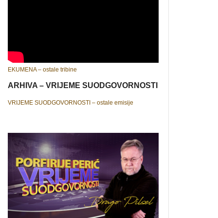
EKUMENA – ostale tribine
ARHIVA – VRIJEME SUODGOVORNOSTI
VRIJEME SUODGOVORNOSTI – ostale emisije