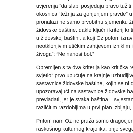
uvjerenja “da slabi posjeduju pravo tuži
okosnica “težnja za gonjenjem pravde” u k
pronalazi ne samo prvobitnu sjemenku žid
židovske baštine, dakle ključni kriterij kri
u židovskoj baštini, a koji Oz potom izr
neotklonjivim etičkim zahtjevom izniklim i
živoga”: “Ne nanosi bol.”
Opremljen s ta dva kriterija kao kritička 
svjetlo” prvo upućuje na krajnje uzbudljiv
sastavnice židovske baštine, kojih se ni d
upozoravajući na sastavnice židovske baš
prevladati, jer je svaka baština – svjestan
različitim razdobljima u prvi plan izbijaj
Pritom nam Oz ne pruža samo dragocjene 
raskošnog kulturnog krajolika, prije svega,