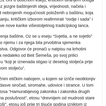
z jezgre baštinjenih ideja, vrijednosti, načela i
d nebrojenih mogućnosti položenih u baštinu, koja
nju, kritičkim izborom reafirmirati “ovdje i sada” i
osve nove karike višestoljetnog tradicijskog lanca.
ja baštine, Oz se u eseju “Svjetla, a ne svjetlo”
po njemu i za njega bila prvobitna sjemenka
stva. Odgovor će pronaći u natpisu na krhotini
fa nedaleko od Beit Šemeša, po svoj prilici
“koji je iznenada stigao iz desetog stoljeća prije
vom stoljeću”.
nim etičkim nabojem, u kojem se izriče neotklonjiv
adasve siročad, siromahe, udovice i strance. U tom
tosa “Hamurabijevog zakonika i zakonika drugih
e na poslušnost”, etosu “drevnijem od mudrosti stare
”, etosu još prije tri tisuće godina izniklom iz