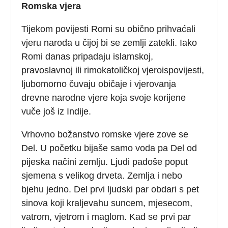
Romska vjera
Tijekom povijesti Romi su obično prihvaćali
vjeru naroda u čijoj bi se zemlji zatekli. Iako
Romi danas pripadaju islamskoj,
pravoslavnoj ili rimokatoličkoj vjeroispovijesti,
ljubomorno čuvaju običaje i vjerovanja
drevne narodne vjere koja svoje korijene
vuče još iz Indije.
Vrhovno božanstvo romske vjere zove se
Del. U početku bijaše samo voda pa Del od
pijeska načini zemlju. Ljudi padoše poput
sjemena s velikog drveta. Zemlja i nebo
bjehu jedno. Del prvi ljudski par obdari s pet
sinova koji kraljevahu suncem, mjesecom,
vatrom, vjetrom i maglom. Kad se prvi par