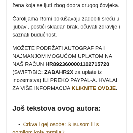
žena koja se ljuti zbog dobra drugog čovjeka.
Čarolijama Romi pokušavaju zadobiti sreću u
ljubavi, postići skladan brak, očuvati zdravlje i
saznati budućnost.
MOŽETE PODRŽATI AUTOGRAF PA I
NAJMANJOM MOGUĆOM UPLATOM NA
NAŠ RAČUN
HR8923600001102715720
(SWIFT/BIC:
ZABAHR2X
za uplate iz
inozemstva) ILI PREKO PAYPAL-A. HVALA!
ZA VIŠE INFORMACIJA
KLIKNITE OVDJE
.
Još tekstova ovog autora:
•
Crkva i gej osobe: S Isusom ili s
gomilom koja mrmlja?