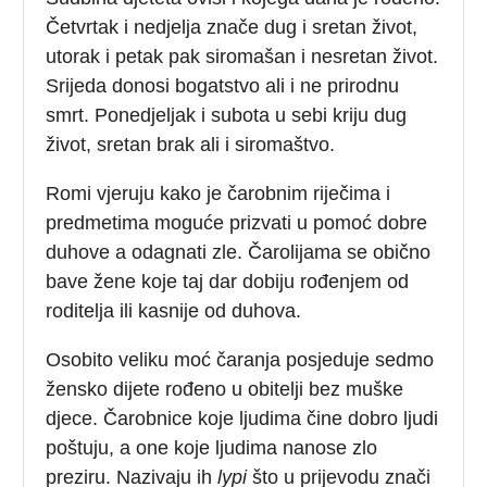
Četvrtak i nedjelja znače dug i sretan život,
utorak i petak pak siromašan i nesretan život.
Srijeda donosi bogatstvo ali i ne prirodnu
smrt. Ponedjeljak i subota u sebi kriju dug
život, sretan brak ali i siromaštvo.
Romi vjeruju kako je čarobnim riječima i
predmetima moguće prizvati u pomoć dobre
duhove a odagnati zle. Čarolijama se obično
bave žene koje taj dar dobiju rođenjem od
roditelja ili kasnije od duhova.
Osobito veliku moć čaranja posjeduje sedmo
žensko dijete rođeno u obitelji bez muške
djece. Čarobnice koje ljudima čine dobro ljudi
poštuju, a one koje ljudima nanose zlo
preziru. Nazivaju ih
lypi
što u prijevodu znači