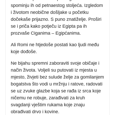
spominju ih od petnaestog stoljeća. Izgledom
i životom neobične došljake u početku
dočekaše prijazno. S puno znatiželje. Proširi
se i priča kako potječu iz Egipta pa ih
prozvaše Ciganima – Egipćanima.
Ali Romi ne htjedoše postati kao ljudi među
koje dođoše.
Ne bijahu spremni zaboraviti svoje običaje i
način života. Voljeli su putovati iz mjesta u
mjesto, živjeti bez sulude želje za gomilanjem
bogatstva što vodi u mržnju i ratove, radovati
se uz zvuke glazbe koja se rađa iz srca koje
ničemu ne robuje, zarađivati za kruh
svagdanji vještim rukama koje znaju
obrađivati drvo i kovine.