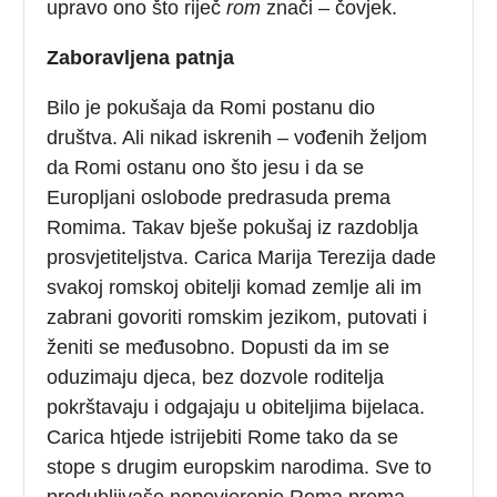
upravo ono što riječ
rom
znači – čovjek.
Zaboravljena patnja
Bilo je pokušaja da Romi postanu dio
društva. Ali nikad iskrenih – vođenih željom
da Romi ostanu ono što jesu i da se
Europljani oslobode predrasuda prema
Romima. Takav bješe pokušaj iz razdoblja
prosvjetiteljstva. Carica Marija Terezija dade
svakoj romskoj obitelji komad zemlje ali im
zabrani govoriti romskim jezikom, putovati i
ženiti se međusobno. Dopusti da im se
oduzimaju djeca, bez dozvole roditelja
pokrštavaju i odgajaju u obiteljima bijelaca.
Carica htjede istrijebiti Rome tako da se
stope s drugim europskim narodima. Sve to
produbljivaše nepovjerenje Roma prema