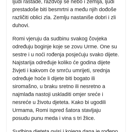
ljudi rastade, razdvoji se nebo i zemlja, ljudi
prestadoše biti besmrtni a među njih dođoše
različiti oblici zla. Zemlju nastaniše dobri i zli
duhovi.
Romi vjeruju da sudbinu svakog čovjeka
određuju boginje koje se zovu Urme. One su
sestre i u noći rođenja posjećuju svako dijete.
Najstarija određuje koliko će godina dijete
živjeti i kakvom će smrću umrijeti, srednja
određuje hoće li dijete biti bogato ili
siromašno, u braku sretno ili nesretno a
najmlađa nastoji uskladiti omjer sreće i
nesreće u životu djeteta. Kako bi ugodili
Urmama, Romi ispred šatora stavljaju
posudu punu meda i vina s tri žlice.
Sudbina djeteta ovisi i kojega dana je rođeno.