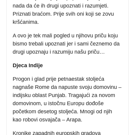
nada da će ih drugi upoznati i razumjeti.
Priznati braćom. Prije svih oni koji se zovu
kršćanima.
A ovo je tek mali pogled u njihovu priču koju
bismo trebali upoznati jer i sami čeznemo da
drugi upoznaju i razumiju našu priču…
Djeca Indije
Progon i glad prije petnaestak stoljeća
nagnaše Rome da napuste svoju domovinu –
indijsku oblast Punjab. Tragajući za novom
domovinom, u istočnu Europu dođoše
početkom desetog stoljeća. Mnogi od njih
kao robovi osvajača – Arapa.
Kronike zapadnih europskih gradova