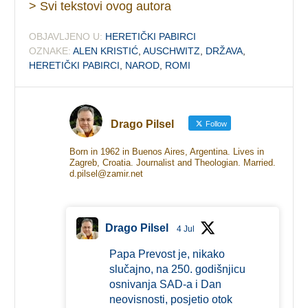
> Svi tekstovi ovog autora
OBJAVLJENO U:
HERETIČKI PABIRCI
OZNAKE:
ALEN KRISTIĆ
,
AUSCHWITZ
,
DRŽAVA
,
HERETIČKI PABIRCI
,
NAROD
,
ROMI
Drago Pilsel
Follow
Born in 1962 in Buenos Aires, Argentina. Lives in
Zagreb, Croatia. Journalist and Theologian. Married.
d.pilsel@zamir.net
Drago Pilsel
4 Jul
Papa Prevost je, nikako
slučajno, na 250. godišnjicu
osnivanja SAD-a i Dan
neovisnosti, posjetio otok