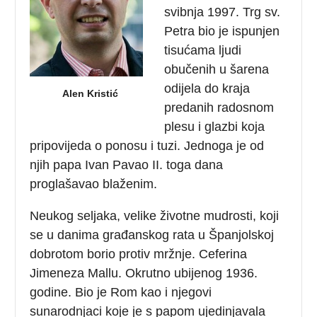
svibnja 1997. Trg sv.
Petra bio je ispunjen
tisućama ljudi
obučenih u šarena
odijela do kraja
Alen Kristić
predanih radosnom
plesu i glazbi koja
pripovijeda o ponosu i tuzi. Jednoga je od
njih papa Ivan Pavao II. toga dana
proglašavao blaženim.
Neukog seljaka, velike životne mudrosti, koji
se u danima građanskog rata u Španjolskoj
dobrotom borio protiv mržnje. Ceferina
Jimeneza Mallu. Okrutno ubijenog 1936.
godine. Bio je Rom kao i njegovi
sunarodnjaci koje je s papom ujedinjavala