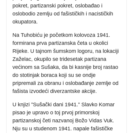
pokret, partizanski pokret, oslobađao i
oslobodio zemlju od fašističkih i nacističkih
okupatora.
Na Tuhobiću je početkom kolovoza 1941.
formirana prva partizanska četa u okolici
Rijeke. U tajnom šumskom logoru, na lokaciji
Zaželac, okupilo se tridesetak partizana
većinom sa Sušaka, da bi kasnije broj rastao
do stotinjak boraca koji su se ondje
pripremali za obranu i oslobađanje zemlje od
fašista izvodeći diverzantske akcije.
U knjizi ”Sušački dani 1941.” Slavko Komar
pisao je upravo o toj prvoj primorskoj
partizanskoj četi nazvanoj Božo Vidas Vuk.
Nju su u studenom 1941. napale fašističke