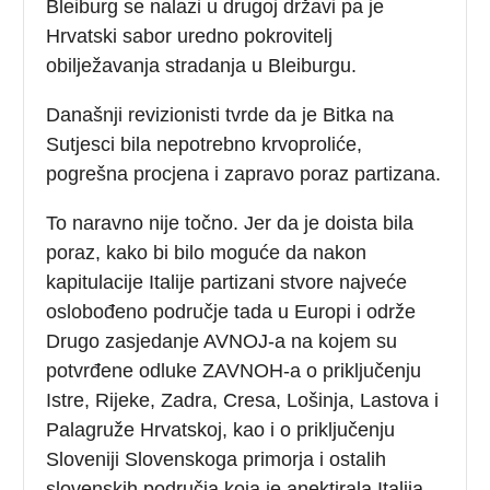
Bleiburg se nalazi u drugoj državi pa je
Hrvatski sabor uredno pokrovitelj
obilježavanja stradanja u Bleiburgu.
Današnji revizionisti tvrde da je Bitka na
Sutjesci bila nepotrebno krvoproliće,
pogrešna procjena i zapravo poraz partizana.
To naravno nije točno. Jer da je doista bila
poraz, kako bi bilo moguće da nakon
kapitulacije Italije partizani stvore najveće
oslobođeno područje tada u Europi i održe
Drugo zasjedanje AVNOJ-a na kojem su
potvrđene odluke ZAVNOH-a o priključenju
Istre, Rijeke, Zadra, Cresa, Lošinja, Lastova i
Palagruže Hrvatskoj, kao i o priključenju
Sloveniji Slovenskoga primorja i ostalih
slovenskih područja koja je anektirala Italija.