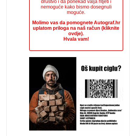
društvo i da ponekad valja htjeti i
nemoguće kako bismo dosegnuli
moguće.
Molimo vas da pomognete Autograf.hr
uplatom priloga na naš račun (kliknite
ovdje).
Hvala vam!