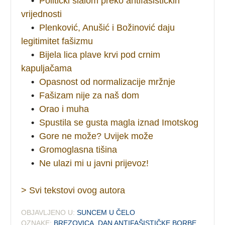
•
Politički slalom preko antifašističkih
vrijednosti
•
Plenković, Anušić i Božinović daju
legitimitet fašizmu
•
Bijela lica plave krvi pod crnim
kapuljačama
•
Opasnost od normalizacije mržnje
•
Fašizam nije za naš dom
•
Orao i muha
•
Spustila se gusta magla iznad Imotskog
•
Gore ne može? Uvijek može
•
Gromoglasna tišina
•
Ne ulazi mi u javni prijevoz!
> Svi tekstovi ovog autora
OBJAVLJENO U:
SUNCEM U ČELO
OZNAKE:
BREZOVICA
,
DAN ANTIFAŠISTIČKE BORBE
,