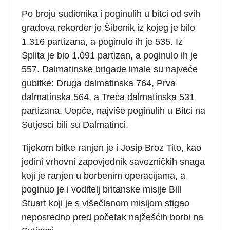
Po broju sudionika i poginulih u bitci od svih
gradova rekorder je Šibenik iz kojeg je bilo
1.316 partizana, a poginulo ih je 535. Iz
Splita je bio 1.091 partizan, a poginulo ih je
557. Dalmatinske brigade imale su najveće
gubitke: Druga dalmatinska 764, Prva
dalmatinska 564, a Treća dalmatinska 531
partizana. Uopće, najviše poginulih u Bitci na
Sutjesci bili su Dalmatinci.
Tijekom bitke ranjen je i Josip Broz Tito, kao
jedini vrhovni zapovjednik savezničkih snaga
koji je ranjen u borbenim operacijama, a
poginuo je i voditelj britanske misije Bill
Stuart koji je s višečlanom misijom stigao
neposredno pred početak najžešćih borbi na