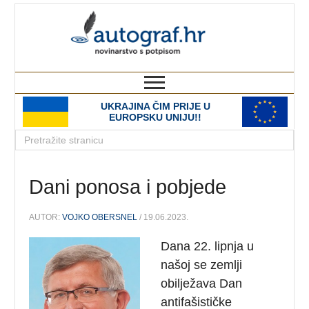
autograf.hr
novinarstvo s potpisom
UKRAJINA ČIM PRIJE U
EUROPSKU UNIJU!!
Dani ponosa i pobjede
AUTOR:
VOJKO OBERSNEL
/ 19.06.2023.
Dana 22. lipnja u
našoj se zemlji
obilježava Dan
antifašističke