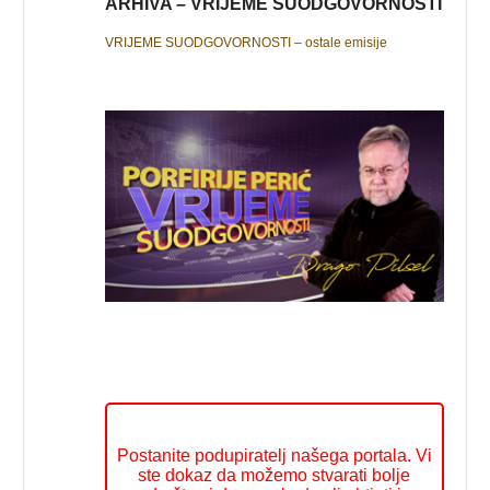
ARHIVA – VRIJEME SUODGOVORNOSTI
VRIJEME SUODGOVORNOSTI – ostale emisije
Postanite podupiratelj našega portala. Vi
ste dokaz da možemo stvarati bolje