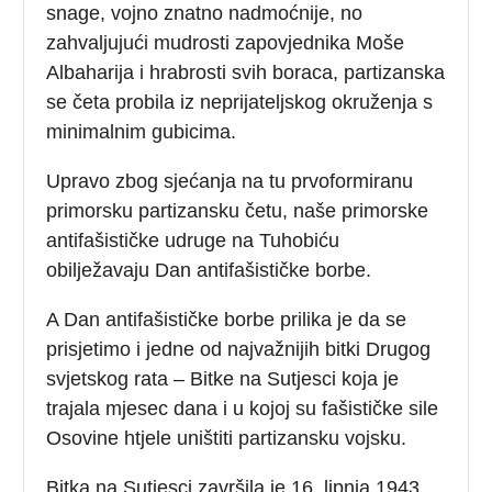
snage, vojno znatno nadmoćnije, no
zahvaljujući mudrosti zapovjednika Moše
Albaharija i hrabrosti svih boraca, partizanska
se četa probila iz neprijateljskog okruženja s
minimalnim gubicima.
Upravo zbog sjećanja na tu prvoformiranu
primorsku partizansku četu, naše primorske
antifašističke udruge na Tuhobiću
obilježavaju Dan antifašističke borbe.
A Dan antifašističke borbe prilika je da se
prisjetimo i jedne od najvažnijih bitki Drugog
svjetskog rata – Bitke na Sutjesci koja je
trajala mjesec dana i u kojoj su fašističke sile
Osovine htjele uništiti partizansku vojsku.
Bitka na Sutjesci završila je 16. lipnja 1943.