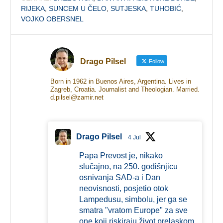
RIJEKA
,
SUNCEM U ČELO
,
SUTJESKA
,
TUHOBIĆ
,
VOJKO OBERSNEL
Drago Pilsel
Follow
Born in 1962 in Buenos Aires, Argentina. Lives in
Zagreb, Croatia. Journalist and Theologian. Married.
d.pilsel@zamir.net
Drago Pilsel
4 Jul
Papa Prevost je, nikako
slučajno, na 250. godišnjicu
osnivanja SAD-a i Dan
neovisnosti, posjetio otok
Lampedusu, simbolu, jer ga se
smatra "vratom Europe" za sve
one koji riskiraju život prelaskom