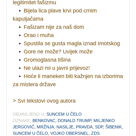
legitimitet fašizmu
•
Bijela lica plave krvi pod crnim
kapuljačama
•
Fašizam nije za naš dom
•
Orao i muha
•
Spustila se gusta magla iznad Imotskog
•
Gore ne može? Uvijek može
•
Gromoglasna tišina
•
Ne ulazi mi u javni prijevoz!
•
Hoće li maneken biti kažnjen na izborima
za mistera države
> Svi tekstovi ovog autora
OBJAVLJENO U:
SUNCEM U ČELO
OZNAKE:
BENKOVAC
,
DONALD TRUMP
,
MILJENKO
JERGOVIĆ
,
MRŽNJA
,
NASILJE
,
PRAVDA
,
SDP
,
ŠIBENIK
,
SUNCEM U ČELO
,
VOJKO OBERSNEL
,
ZDS