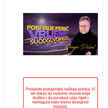
Postanite podupiratelj našega portala. Vi
ste dokaz da možemo stvarati bolje
društvo i da ponekad valja htjeti i
nemoguće kako bismo dosegnuli
moguće.