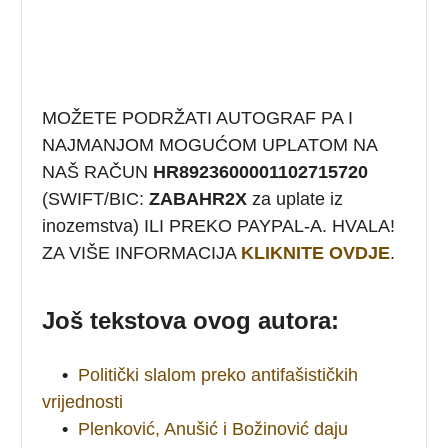
MOŽETE PODRŽATI AUTOGRAF PA I
NAJMANJOM MOGUĆOM UPLATOM NA
NAŠ RAČUN
HR8923600001102715720
(SWIFT/BIC:
ZABAHR2X
za uplate iz
inozemstva) ILI PREKO PAYPAL-A. HVALA!
ZA VIŠE INFORMACIJA
KLIKNITE OVDJE
.
Još tekstova ovog autora:
•
Politički slalom preko antifašističkih
vrijednosti
•
Plenković, Anušić i Božinović daju