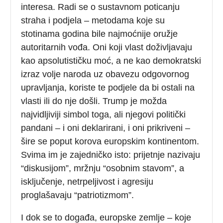
interesa. Radi se o sustavnom poticanju
straha i podjela – metodama koje su
stotinama godina bile najmoćnije oružje
autoritarnih vođa. Oni koji vlast doživljavaju
kao apsolutističku moć, a ne kao demokratski
izraz volje naroda uz obavezu odgovornog
upravljanja, koriste te podjele da bi ostali na
vlasti ili do nje došli. Trump je možda
najvidljiviji simbol toga, ali njegovi politički
pandani – i oni deklarirani, i oni prikriveni –
šire se poput korova europskim kontinentom.
Svima im je zajedničko isto: prijetnje nazivaju
“diskusijom”, mržnju “osobnim stavom”, a
isključenje, netrpeljivost i agresiju
proglašavaju “patriotizmom”.
I dok se to događa, europske zemlje – koje