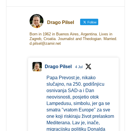
Drago Pilsel
Follow
Born in 1962 in Buenos Aires, Argentina. Lives in
Zagreb, Croatia. Journalist and Theologian. Married.
d.pilsel@zamir.net
Drago Pilsel
4 Jul
Papa Prevost je, nikako
slučajno, na 250. godišnjicu
osnivanja SAD-a i Dan
neovisnosti, posjetio otok
Lampedusu, simbolu, jer ga se
smatra "vratom Europe" za sve
one koji riskiraju život prelaskom
Mediterana. Lav je, inače,
migracijsku politiku Donalda