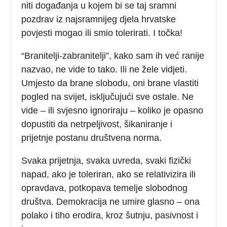
niti događanja u kojem bi se taj sramni
pozdrav iz najsramnijeg djela hrvatske
povjesti mogao ili smio tolerirati. I točka!
“Branitelji-zabranitelji”, kako sam ih već ranije
nazvao, ne vide to tako. Ili ne žele vidjeti.
Umjesto da brane slobodu, oni brane vlastiti
pogled na svijet, isključujući sve ostale. Ne
vide – ili svjesno ignoriraju – koliko je opasno
dopustiti da netrpeljivost, šikaniranje i
prijetnje postanu društvena norma.
Svaka prijetnja, svaka uvreda, svaki fizički
napad, ako je toleriran, ako se relativizira ili
opravdava, potkopava temelje slobodnog
društva. Demokracija ne umire glasno – ona
polako i tiho erodira, kroz šutnju, pasivnost i