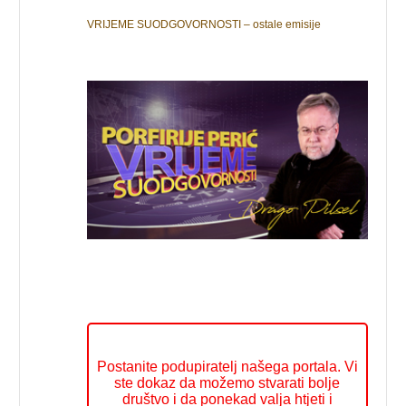
VRIJEME SUODGOVORNOSTI – ostale emisije
Postanite podupiratelj našega portala. Vi
ste dokaz da možemo stvarati bolje
društvo i da ponekad valja htjeti i