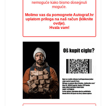
nemoguće kako bismo dosegnuli
moguće.
Molimo vas da pomognete Autograf.hr
uplatom priloga na naš račun (kliknite
ovdje).
Hvala vam!