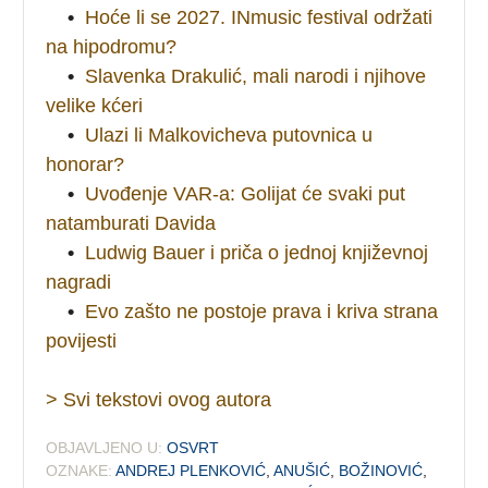
•
Hoće li se 2027. INmusic festival održati
na hipodromu?
•
Slavenka Drakulić, mali narodi i njihove
velike kćeri
•
Ulazi li Malkovicheva putovnica u
honorar?
•
Uvođenje VAR-a: Golijat će svaki put
natamburati Davida
•
Ludwig Bauer i priča o jednoj književnoj
nagradi
•
Evo zašto ne postoje prava i kriva strana
povijesti
> Svi tekstovi ovog autora
OBJAVLJENO U:
OSVRT
OZNAKE:
ANDREJ PLENKOVIĆ
,
ANUŠIĆ
,
BOŽINOVIĆ
,