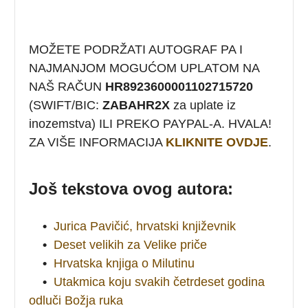
MOŽETE PODRŽATI AUTOGRAF PA I
NAJMANJOM MOGUĆOM UPLATOM NA
NAŠ RAČUN
HR8923600001102715720
(SWIFT/BIC:
ZABAHR2X
za uplate iz
inozemstva) ILI PREKO PAYPAL-A. HVALA!
ZA VIŠE INFORMACIJA
KLIKNITE OVDJE
.
Još tekstova ovog autora:
•
Jurica Pavičić, hrvatski književnik
•
Deset velikih za Velike priče
•
Hrvatska knjiga o Milutinu
•
Utakmica koju svakih četrdeset godina
odluči Božja ruka