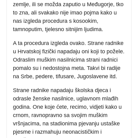
zemlje, ili se možda zaputio u Međugorje, tko
to zna, ali svakako nije imao pojma kako u
nas izgleda procedura s kosookim,
tamnoputim, tjelesno sitnijim ljudima.
A ta procedura izgleda ovako. Strane radnike
u Hrvatskoj fizički napadaju oni koji to požele.
Odraslim muškim nasilnicima strani radnici
pomalo su i nedostojna meta. Takvi bi radije
na Srbe, pedere, tifusare, Jugoslavene itd.
Strane radnike napadaju školska djeca i
odrasle ženske nasilnice, uglavnom mlađih
godina. One koje ćete, recimo, vidjeti kako u
crnom, ravnopravno sa svojim muškim
vršnjacima, na stadionima pjevanju ustaške
pjesme i razmahuju neonacističkim i