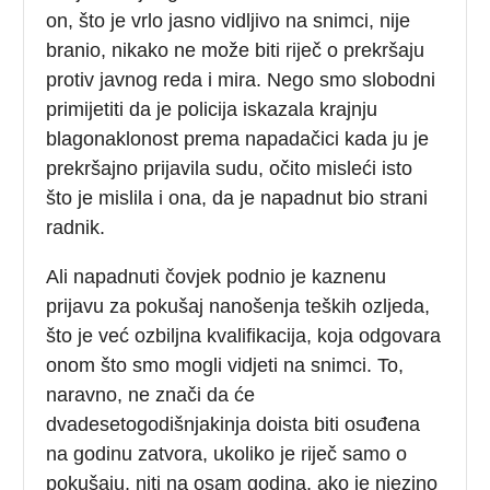
on, što je vrlo jasno vidljivo na snimci, nije
branio, nikako ne može biti riječ o prekršaju
protiv javnog reda i mira. Nego smo slobodni
primijetiti da je policija iskazala krajnju
blagonaklonost prema napadačici kada ju je
prekršajno prijavila sudu, očito misleći isto
što je mislila i ona, da je napadnut bio strani
radnik.
Ali napadnuti čovjek podnio je kaznenu
prijavu za pokušaj nanošenja teških ozljeda,
što je već ozbiljna kvalifikacija, koja odgovara
onom što smo mogli vidjeti na snimci. To,
naravno, ne znači da će
dvadesetogodišnjakinja doista biti osuđena
na godinu zatvora, ukoliko je riječ samo o
pokušaju, niti na osam godina, ako je njezino