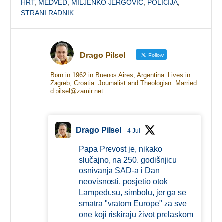
HRT
,
MEDVED
,
MILJENKO JERGOVIĆ
,
POLICIJA
,
STRANI RADNIK
Drago Pilsel
Follow
Born in 1962 in Buenos Aires, Argentina. Lives in
Zagreb, Croatia. Journalist and Theologian. Married.
d.pilsel@zamir.net
Drago Pilsel
4 Jul
Papa Prevost je, nikako
slučajno, na 250. godišnjicu
osnivanja SAD-a i Dan
neovisnosti, posjetio otok
Lampedusu, simbolu, jer ga se
smatra "vratom Europe" za sve
one koji riskiraju život prelaskom