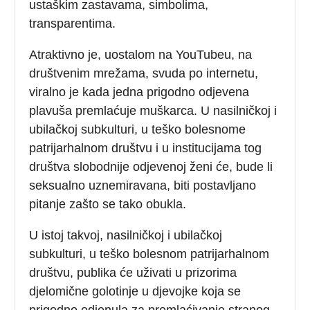
ustaškim zastavama, simbolima,
transparentima.
Atraktivno je, uostalom na YouTubeu, na
društvenim mrežama, svuda po internetu,
viralno je kada jedna prigodno odjevena
plavuša premlaćuje muškarca. U nasilničkoj i
ubilačkoj subkulturi, u teško bolesnome
patrijarhalnom društvu i u institucijama tog
društva slobodnije odjevenoj ženi će, bude li
seksualno uznemiravana, biti postavljano
pitanje zašto se tako obukla.
U istoj takvoj, nasilničkoj i ubilačkoj
subkulturi, u teško bolesnom patrijarhalnom
društvu, publika će uživati u prizorima
djelomične golotinje u djevojke koja se
prigodno odjenula za premlaćivanje stranog