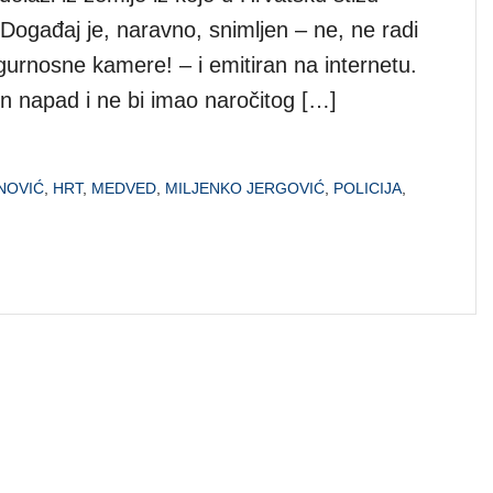
. Događaj je, naravno, snimljen – ne, ne radi
gurnosne kamere! – i emitiran na internetu.
in napad i ne bi imao naročitog […]
NOVIĆ
,
HRT
,
MEDVED
,
MILJENKO JERGOVIĆ
,
POLICIJA
,