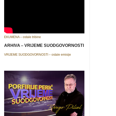
EKUMENA – ostale tribine
ARHIVA – VRIJEME SUODGOVORNOSTI
VRIJEME SUODGOVORNOSTI – ostale emisije