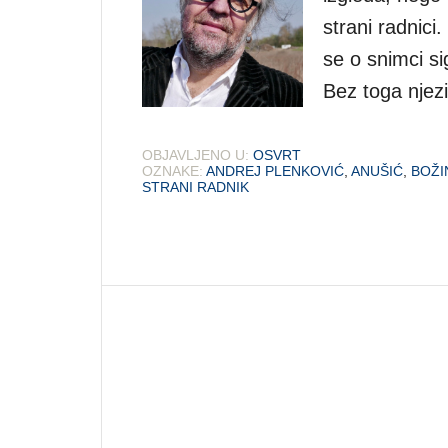
strani radnici
se o snimci si
Bez toga njez
OBJAVLJENO U:
OSVRT
OZNAKE:
ANDREJ PLENKOVIĆ
,
ANUŠIĆ
,
BOŽI
STRANI RADNIK