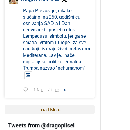
4 Jul
Papa Prevost je, nikako
slučajno, na 250. godišnjicu
osnivanja SAD-a i Dan
neovisnosti, posjetio otok
Lampedusu, simbolu, jer ga se
smatra "vratom Europe" za sve
one koji riskiraju život prelaskom
Mediterana. Lav je, inače,
migracijsku politiku Donalda
Trumpa nazvao "nehumanom".
1
10
X
Load More