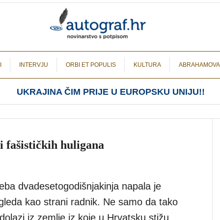
I
INTERVJU
ORBI ET POPULIS
KULTURA
ABRAHAMOVA
UKRAJINA ČIM PRIJE U EUROPSKU UNIJU!!
 fašističkih huligana
eba dvadesetogodišnjakinja napala je
zgleda kao strani radnik. Ne samo da tako
dolazi iz zemlje iz koje u Hrvatsku stižu