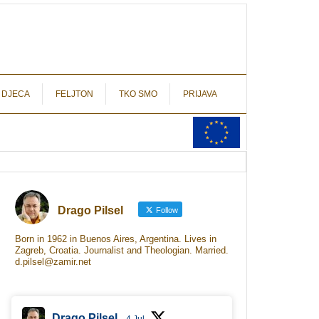
autograf.hr
novinarstvo s potpisom
 DJECA
FELJTON
TKO SMO
PRIJAVA
Drago Pilsel
Follow
Born in 1962 in Buenos Aires, Argentina. Lives in
Zagreb, Croatia. Journalist and Theologian. Married.
d.pilsel@zamir.net
Drago Pilsel