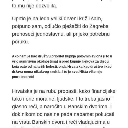
to mu nije dozvolila.
Uprtio je na leđa veliki drveni križ i sam,
potpuno sam, odlučio pješačiti do Zagreba
prenoseći jednostavnu, ali prijeko potrebnu
poruku.
Ako nam je kao društvu prioritet kupnja polovnih aviona (i to u
vrlo sumnjivim okolnostima) ispred kupnje lijekova za djecu
koja pate od najtežih bolesti, onda Hrvatska kao društvo i kao
država nema nikakvog smisla. I to je sve. Ništa više nije
potrebno reći
Hrvatska je na rubu propasti, kako financijske
tako i one moralne, ljudske. I to treba jasno i
glasno reći, a naročito u Banskim dvorima. I
dok nikom od nas ne pada napamet pokucati
na vrata Banskih dvora i reći vladajućima u