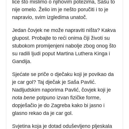
lice što mislimo o njihovim potezima, Sašu to
nije omelo. Želio im je nešto poručiti i to je
napravio, svim izgledima unatoč.
Jedan čovjek ne može napraviti ništa? Kakva
glupost. Probajte to reći onima čiji životi su
stubokom promijenjeni nabolje zbog onog što
su radili ljudi poput Martina Luthera Kinga i
Gandija.
Sjećate se priče o dječaku koji je povikao da
je car gol? Taj dječak je Saša Pavlić.
Nadljudskim naporima Pavlić, čovjek koji je
nota bene
potpuno izvan fizičke forme,
dopješačio je do Zagreba kako bi jasno i
glasno rekao da je car gol.
Svjetina koja je dotad oduševljeno pljeskala