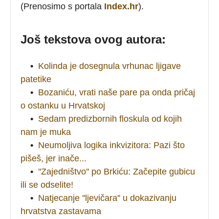
(Prenosimo s portala
Index.hr
).
Još tekstova ovog autora:
•
Kolinda je dosegnula vrhunac ljigave
patetike
•
Bozaniću, vrati naše pare pa onda pričaj
o ostanku u Hrvatskoj
•
Sedam predizbornih floskula od kojih
nam je muka
•
Neumoljiva logika inkvizitora: Pazi što
pišeš, jer inače...
•
''Zajedništvo'' po Brkiću: Začepite gubicu
ili se odselite!
•
Natjecanje ''ljevičara'' u dokazivanju
hrvatstva zastavama