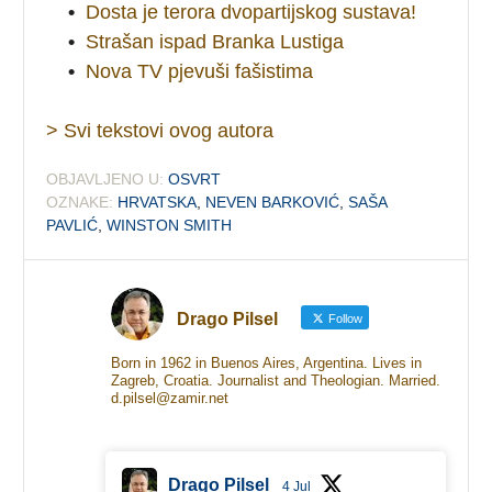
•
Dosta je terora dvopartijskog sustava!
•
Strašan ispad Branka Lustiga
•
Nova TV pjevuši fašistima
> Svi tekstovi ovog autora
OBJAVLJENO U:
OSVRT
OZNAKE:
HRVATSKA
,
NEVEN BARKOVIĆ
,
SAŠA
PAVLIĆ
,
WINSTON SMITH
Drago Pilsel
Follow
Born in 1962 in Buenos Aires, Argentina. Lives in
Zagreb, Croatia. Journalist and Theologian. Married.
d.pilsel@zamir.net
Drago Pilsel
4 Jul