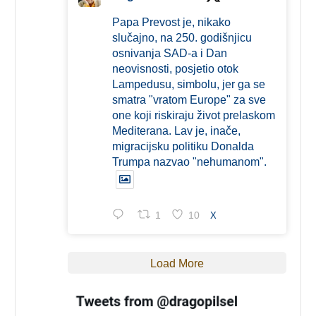
Papa Prevost je, nikako
slučajno, na 250. godišnjicu
osnivanja SAD-a i Dan
neovisnosti, posjetio otok
Lampedusu, simbolu, jer ga se
smatra "vratom Europe" za sve
one koji riskiraju život prelaskom
Mediterana. Lav je, inače,
migracijsku politiku Donalda
Trumpa nazvao "nehumanom".
1
10
X
Load More