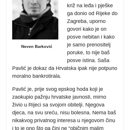
križ na leđa i pješke
ga donio od Rijeke do
Zagreba, uporno
govori kako je on
posve nebitan i kako
je samo prenositelj
Neven Barković
poruke, to nije baš
posve istina. Saša
Pavlić je dokaz da Hrvatska ipak nije potpuno
moralno bankrotirala.
Pavlić je, prije svog epskog hoda koji je
zaokupio pažnju hrvatske javnosti, mirno
živio u Rijeci sa svojom obitelji. Njegova
djeca, na svu sreću, nisu bolesna. Nema baš
nikakvog privatnog interesa u njegovom činu
i to je ono što ga čini ne “običnim malim