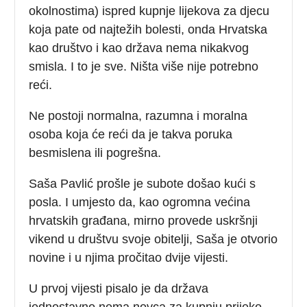
okolnostima) ispred kupnje lijekova za djecu
koja pate od najtežih bolesti, onda Hrvatska
kao društvo i kao država nema nikakvog
smisla. I to je sve. Ništa više nije potrebno
reći.
Ne postoji normalna, razumna i moralna
osoba koja će reći da je takva poruka
besmislena ili pogrešna.
Saša Pavlić prošle je subote došao kući s
posla. I umjesto da, kao ogromna većina
hrvatskih građana, mirno provede uskršnji
vikend u društvu svoje obitelji, Saša je otvorio
novine i u njima pročitao dvije vijesti.
U prvoj vijesti pisalo je da država
jednostavno nema novca za kupnju prijeko