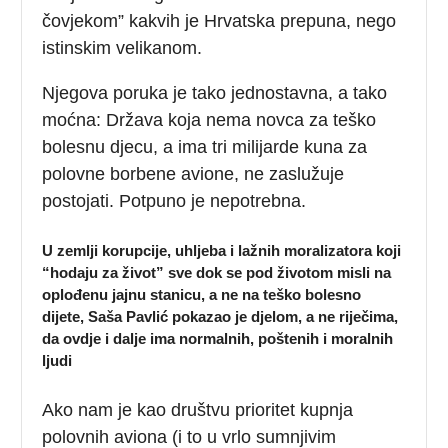
čovjekom” kakvih je Hrvatska prepuna, nego
istinskim velikanom.
Njegova poruka je tako jednostavna, a tako
moćna: Država koja nema novca za teško
bolesnu djecu, a ima tri milijarde kuna za
polovne borbene avione, ne zaslužuje
postojati. Potpuno je nepotrebna.
U zemlji korupcije, uhljeba i lažnih moralizatora koji
“hodaju za život” sve dok se pod životom misli na
oplođenu jajnu stanicu, a ne na teško bolesno
dijete, Saša Pavlić pokazao je djelom, a ne riječima,
da ovdje i dalje ima normalnih, poštenih i moralnih
ljudi
Ako nam je kao društvu prioritet kupnja
polovnih aviona (i to u vrlo sumnjivim