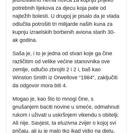
potrebnih lijekova za djecu koja pate od
najtežih bolesti. U drugoj je pisalo da je vlada
odlučila potrošiti tri milijarde naših kuna za
kupnju izraelskih borbenih aviona starih 30-
ak godina.
Saša je, i to je jedna od stvari koje ga čine
različitim od velike većine stanovnika ove
zemlje, odlučio zbrojiti 2 i 2 i, baš kao
Winston Smith iz Orwellove “1984”, zaključiti
da odgovor mora biti 4.
Mogao je, kao što to mnogi čine, s
gnušanjem baciti novine u smeće, odmahnuti
rukom i uživati u uskršnjem vikendu s obitelji.
Ali nije. Savjest, ta eluzivna zvijer o kojoj svi
pričaju, ali ju je malo tko ikad vidio na djelu,