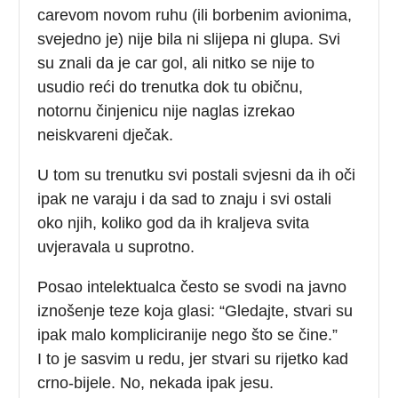
carevom novom ruhu (ili borbenim avionima,
svejedno je) nije bila ni slijepa ni glupa. Svi
su znali da je car gol, ali nitko se nije to
usudio reći do trenutka dok tu običnu,
notornu činjenicu nije naglas izrekao
neiskvareni dječak.
U tom su trenutku svi postali svjesni da ih oči
ipak ne varaju i da sad to znaju i svi ostali
oko njih, koliko god da ih kraljeva svita
uvjeravala u suprotno.
Posao intelektualca često se svodi na javno
iznošenje teze koja glasi: “Gledajte, stvari su
ipak malo kompliciranije nego što se čine.”
I to je sasvim u redu, jer stvari su rijetko kad
crno-bijele. No, nekada ipak jesu.