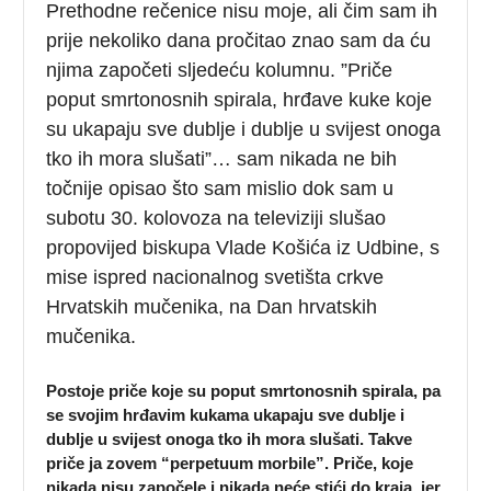
Prethodne rečenice nisu moje, ali čim sam ih
prije nekoliko dana pročitao znao sam da ću
njima započeti sljedeću kolumnu. ”Priče
poput smrtonosnih spirala, hrđave kuke koje
su ukapaju sve dublje i dublje u svijest onoga
tko ih mora slušati”… sam nikada ne bih
točnije opisao što sam mislio dok sam u
subotu 30. kolovoza na televiziji slušao
propovijed biskupa Vlade Košića iz Udbine, s
mise ispred nacionalnog svetišta crkve
Hrvatskih mučenika, na
Dan hrvatskih
mučenika.
Postoje priče koje su poput smrtonosnih spirala, pa
se svojim hrđavim kukama ukapaju sve dublje i
dublje u svijest onoga tko ih mora slušati. Takve
priče ja zovem “
perpetuum morbile”.
Priče, koje
nikada nisu započele i nikada neće stići do kraja, jer