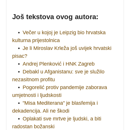
Još tekstova ovog autora:
•
Večer u kojoj je Leipzig bio hrvatska
kulturna prijestolnica
•
Je li Miroslav Krleža još uvijek hrvatski
pisac?
•
Andrej Plenković i HNK Zagreb
•
Debakl u Afganistanu: sve je služilo
nezasitnom profitu
•
Pogorelić protiv pandemije zaborava
umjetnosti i ljudskosti
•
"Misa Mediterana" je blasfemija i
dekadencija. Ali ne škodi
•
Oplakati sve mrtve je ljudski, a biti
radostan božanski