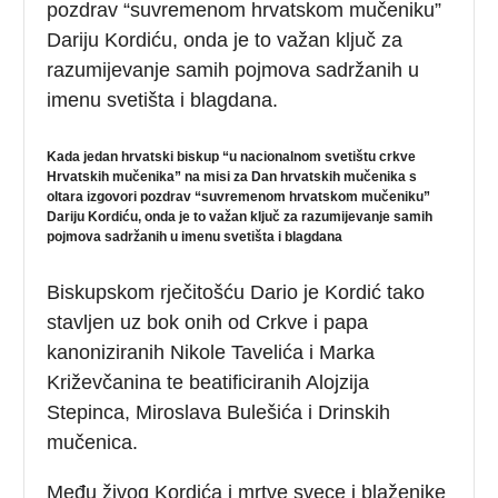
pozdrav “suvremenom hrvatskom mučeniku”
Dariju Kordiću, onda je to važan ključ za
razumijevanje samih pojmova sadržanih u
imenu svetišta i blagdana.
Kada jedan hrvatski biskup “u nacionalnom svetištu crkve
Hrvatskih mučenika” na misi za Dan hrvatskih mučenika s
oltara izgovori pozdrav “suvremenom hrvatskom mučeniku”
Dariju Kordiću, onda je to važan ključ za razumijevanje samih
pojmova sadržanih u imenu svetišta i blagdana
Biskupskom rječitošću Dario je Kordić tako
stavljen uz bok onih od Crkve i papa
kanoniziranih
Nikole Tavelića i Marka
Križevčanina te beatificiranih Alojzija
Stepinca, Miroslava Bulešića i Drinskih
mučenica.
Među živog Kordića i mrtve svece i blaženike