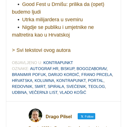
•
Good Fest u Drnišu: prilika da (opet)
budemo ljudi
•
Utrka milijardera u svemiru
•
Nigdje se publiku i umjetnike ne
maltretira kao u Hrvatskoj
> Svi tekstovi ovog autora
OBJAVLJENO U:
KONTRAPUNKT
OZNAKE:
AUTOGRAF.HR
,
BISKUP
,
BOGOZABORAV
,
BRANIMIR POFUK
,
DARIJO KORDIĆ
,
FRANO PRCELA
,
HRVATSKA
,
KOLUMNA
,
KONTRAPUNKT
,
PORTAL
,
REDOVNIK
,
SMRT
,
SPIRALA
,
SVEĆENIK
,
TEOLOG
,
UDBINA
,
VEČERNJI LIST
,
VLADO KOŠIĆ
Drago Pilsel
Follow