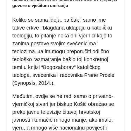
govore o vječitom umiranju
Koliko se sama ideja, pa čak i samo ime
takve crkve i blagdana uklapaju u katoličku
teologiju, to pitanje neka oni vjernici koje to
zanima postave svojim svećenicima i
teolozima. Ja im mogu preporučiti odlično
teološko razmatranje baš o toj konkretnoj
temi u knjizi “Bogozaborav” katoličkog
teologa, svećenika i redovnika Frane Prcele
(Synopsis, 2014.).
Međutim, ovdje se ne radi samo o privatno-
vjerničkoj stvari jer biskup Košić obraćao se
preko javne televizije čitavoj hrvatskoj
javnosti i tumačio mnogo manje, ako imalo,
vjeru, a mnogo više nacionalnu povijest i