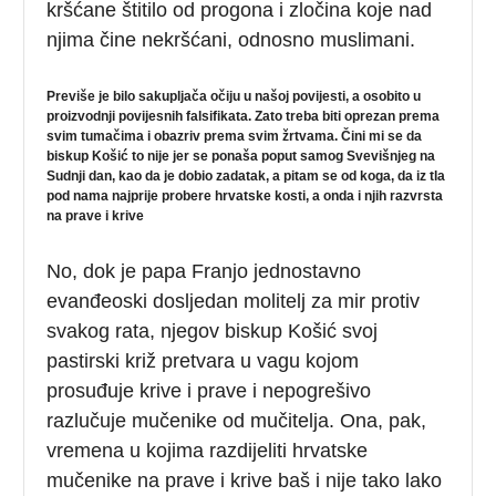
kršćane štitilo od progona i zločina koje nad
njima čine nekršćani, odnosno muslimani.
Previše je bilo sakupljača očiju u našoj povijesti, a osobito u
proizvodnji povijesnih falsifikata. Zato treba biti oprezan prema
svim tumačima i obazriv prema svim žrtvama. Čini mi se da
biskup Košić to nije jer se ponaša poput samog Svevišnjeg na
Sudnji dan, kao da je dobio zadatak, a pitam se od koga, da iz tla
pod nama najprije probere hrvatske kosti, a onda i njih razvrsta
na prave i krive
No, dok je papa Franjo jednostavno
evanđeoski dosljedan molitelj za mir protiv
svakog rata, njegov biskup Košić svoj
pastirski križ pretvara u vagu kojom
prosuđuje krive i prave i nepogrešivo
razlučuje mučenike od mučitelja. Ona, pak,
vremena u kojima razdijeliti hrvatske
mučenike na prave i krive baš i nije tako lako