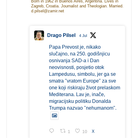
Born in 1962 in Buenos Aires, Argentina. Lives in
Zagreb, Croatia. Journalist and Theologian. Married.
d.pilsel@zamir.net
Drago Pilsel
4 Jul
Papa Prevost je, nikako
slučajno, na 250. godišnjicu
osnivanja SAD-a i Dan
neovisnosti, posjetio otok
Lampedusu, simbolu, jer ga se
smatra "vratom Europe" za sve
one koji riskiraju život prelaskom
Mediterana. Lav je, inače,
migracijsku politiku Donalda
Trumpa nazvao "nehumanom".
1
10
X