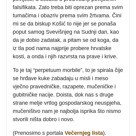
falsifikata. Zato treba biti oprezan prema svim
tumačima i obazriv prema svim žrtvama. Čini
mi se da biskup Košić to nije jer se ponaša
poput samog Svevišnjeg na Sudnji dan, kao
da je dobio zadatak, a pitam se od koga, da
iz tla pod nama najprije probere hrvatske
kosti, a onda i njih razvrsta na prave i krive.
To je taj “perpetuum morbile”, to je spirala čije
se hrđave kuke zabadaju u misli i meso
vječno pravedničke, razapete, mučeničke i
gubitničke nacije. Doista, dok nas s druge
strane melje vrtlog gospodarskog neuspjeha,
mučeništvo nam je najbolja isprika što nismo
stvorili ništa dobro i novo.
(Prenosimo s portala
Večernjeg lista
).