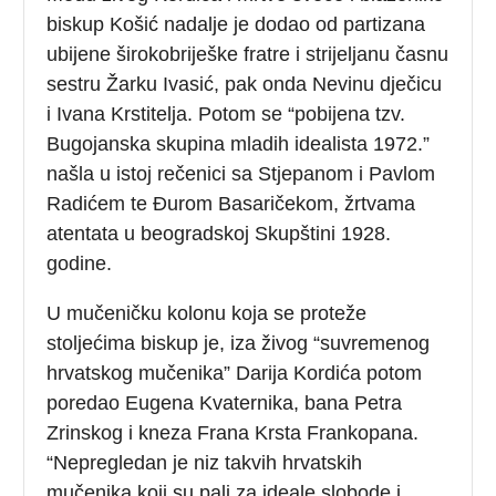
biskup Košić nadalje je dodao od partizana
ubijene širokobriješke fratre i strijeljanu časnu
sestru
Žarku Ivasić, pak onda Nevinu dječicu
i Ivana Krstitelja. Potom se “pobijena tzv.
Bugojanska skupina mladih idealista 1972.”
našla u istoj rečenici sa Stjepanom
i Pavlom
Radićem
te Đurom Basaričekom, žrtvama
atentata u beogradskoj Skupštini 1928.
godine.
U mučeničku kolonu koja se proteže
stoljećima biskup je, iza živog “suvremenog
hrvatskog mučenika” Darija Kordića potom
poredao
Eugena Kvaternika, bana Petra
Zrinskog i kneza Frana Krsta Frankopana.
“Nepregledan je niz takvih hrvatskih
mučenika koji su pali za ideale slobode i