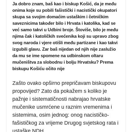
Ja dobro znam, baš kao i biskup Košić, da je među
onima koje su pobili fašistički i nacistički okupatori
skupa sa svojim domaćim ustaškim i četničkim
saveznicima također bilo i Hrvata i katolika, kad se
već samo takvi u Udbini broje. Štoviše, bilo je među
njima čak i katoličkih svećenika koji su upravo zbog
svog naroda i vjere otišli među partizane i kao takvi
izgubili glavu. Zar baš nijedan od njih nije zaslužio
da mu se ime spomene na udbinskom oltaru
mučeništva za slobodnu i bolju Hrvatsku? Prema
biskupu Košiću očito nije
Zašto ovako opširno prepričavam biskupovu
propovijed? Zato da pokažem s koliko je
pažnje i sistematičnosti nabrajao hrvatske
mučenike usmrćene u raznim vremenima i
sistemima, osim jednog: onog nacističko-
fašističkog za vrijeme Drugog svjetskog rata i
ustaške NDH.