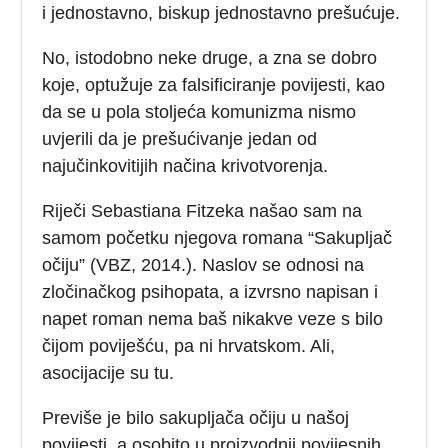
i jednostavno, biskup jednostavno prešućuje.
No, istodobno neke druge, a zna se dobro
koje, optužuje za falsificiranje povijesti, kao
da se u pola stoljeća komunizma nismo
uvjerili da je prešućivanje jedan od
najučinkovitijih načina krivotvorenja.
Riječi Sebastiana Fitzeka našao sam na
samom početku njegova romana “Sakupljač
očiju” (VBZ, 2014.). Naslov se odnosi na
zločinačkog psihopata, a izvrsno napisan i
napet roman nema baš nikakve veze s bilo
čijom poviješću, pa ni hrvatskom. Ali,
asocijacije su tu.
Previše je bilo sakupljača očiju u našoj
povijesti, a osobito u proizvodnji povijesnih