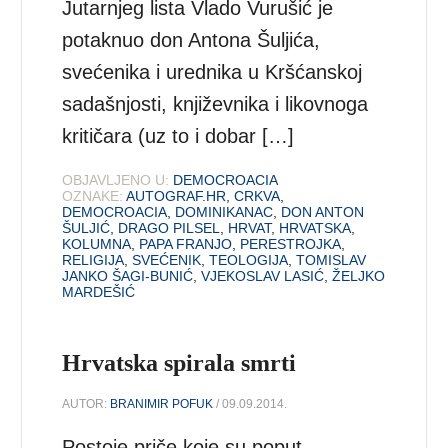
Jutarnjeg lista Vlado Vurušić je
potaknuo don Antona Šuljića,
svećenika i urednika u Kršćanskoj
sadašnjosti, književnika i likovnoga
kritičara (uz to i dobar […]
OBJAVLJENO U:
DEMOCROACIA
OZNAKE:
AUTOGRAF.HR
,
CRKVA
,
DEMOCROACIA
,
DOMINIKANAC
,
DON ANTON
ŠULJIĆ
,
DRAGO PILSEL
,
HRVAT
,
HRVATSKA
,
KOLUMNA
,
PAPA FRANJO
,
PERESTROJKA
,
RELIGIJA
,
SVEĆENIK
,
TEOLOGIJA
,
TOMISLAV
JANKO ŠAGI-BUNIĆ
,
VJEKOSLAV LASIĆ
,
ŽELJKO
MARDEŠIĆ
Hrvatska spirala smrti
AUTOR:
BRANIMIR POFUK
/ 09.09.2014.
Postoje priče koje su poput