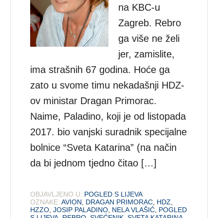
na KBC-u
Zagreb. Rebro
ga više ne želi
jer, zamislite,
ima strašnih 67 godina. Hoće ga
zato u svome timu nekadašnji HDZ-
ov ministar Dragan Primorac.
Naime, Paladino, koji je od listopada
2017. bio vanjski suradnik specijalne
bolnice “Sveta Katarina” (na način
da bi jednom tjedno čitao […]
OBJAVLJENO U:
POGLED S LIJEVA
OZNAKE:
AVION
,
DRAGAN PRIMORAC
,
HDZ
,
HZZO
,
JOSIP PALADINO
,
NELA VLAŠIĆ
,
POGLED
S LIJEVA
,
REBRO
,
SVEĆENIK
,
SVETA KATARINA
,