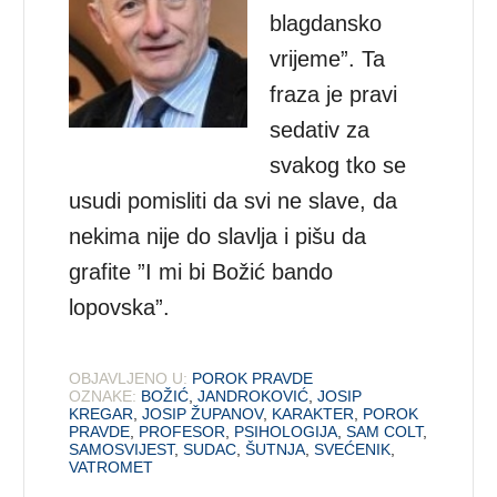
blagdansko
vrijeme”. Ta
fraza je pravi
sedativ za
svakog tko se
usudi pomisliti da svi ne slave, da
nekima nije do slavlja i pišu da
grafite ”I mi bi Božić bando
lopovska”.
OBJAVLJENO U:
POROK PRAVDE
OZNAKE:
BOŽIĆ
,
JANDROKOVIĆ
,
JOSIP
KREGAR
,
JOSIP ŽUPANOV
,
KARAKTER
,
POROK
PRAVDE
,
PROFESOR
,
PSIHOLOGIJA
,
SAM COLT
,
SAMOSVIJEST
,
SUDAC
,
ŠUTNJA
,
SVEĆENIK
,
VATROMET