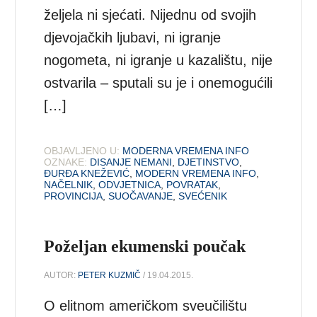
željela ni sjećati. Nijednu od svojih
djevojačkih ljubavi, ni igranje
nogometa, ni igranje u kazalištu, nije
ostvarila – sputali su je i onemogućili
[…]
OBJAVLJENO U:
MODERNA VREMENA INFO
OZNAKE:
DISANJE NEMANI
,
DJETINSTVO
,
ĐURĐA KNEŽEVIĆ
,
MODERN VREMENA INFO
,
NAČELNIK
,
ODVJETNICA
,
POVRATAK
,
PROVINCIJA
,
SUOČAVANJE
,
SVEĆENIK
Poželjan ekumenski poučak
AUTOR:
PETER KUZMIČ
/ 19.04.2015.
O elitnom američkom sveučilištu