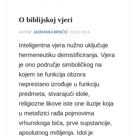
O biblijskoj vjeri
AUTOR:
JADRANKA BRNČIĆ
/ 10.12.2014.
Inteligentna vjera nužno uključuje
hermeneutiku demistificiranja. Vjera
je ono područje simboličkog na
kojem se funkcija obzora
neprestano izrođuje u funkciju
predmeta, stvarajući idole,
religiozne likove iste one iluzije koja
u metafizici rađa pojmovima
vrhunskoga bića, prve supstancije,
apsolutnog mišljenja. Idol je