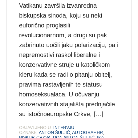
Vatikanu završila izvanredna
biskupska sinoda, koju su neki
euforično proglasili
revolucionarnom, a drugi su pak
zabrinuto uočili jaku polarizaciju, pa i
nepremostivi raskol liberalne i
konzervativne struje u katoličkom
kleru kada se radi o pitanju obitelj,
pravima rastavljenih te statusu
homoseksualaca. U očuvanju
konzervativnih stajališta prednjačile
su istočnoeuropske Crkve, […]
OBJAVLJENO U:
INTERVJU
OZNAKE:
ANTON ŠULJIĆ
,
AUTOGRAF.HR
,
BISKUP
,
CRKVA
,
DON ANTON ŠULJIĆ
,
IKA
,