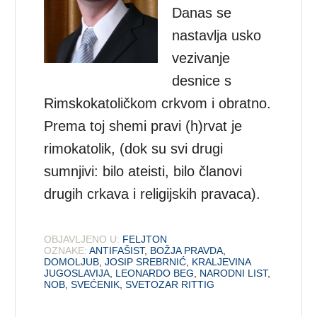
Danas se
nastavlja usko
vezivanje
desnice s
Rimskokatoličkom crkvom i obratno.
Prema toj shemi pravi (h)rvat je
rimokatolik, (dok su svi drugi
sumnjivi: bilo ateisti, bilo članovi
drugih crkava i religijskih pravaca).
OBJAVLJENO U:
FELJTON
OZNAKE:
ANTIFAŠIST
,
BOŽJA PRAVDA
,
DOMOLJUB
,
JOSIP SREBRNIĆ
,
KRALJEVINA
JUGOSLAVIJA
,
LEONARDO BEG
,
NARODNI LIST
,
NOB
,
SVEĆENIK
,
SVETOZAR RITTIG