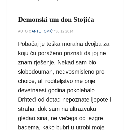
Demonski um don Stojića
AUTOR:
ANTE TOMIĆ
/ 30.12.2014.
Pobačaj je teška moralna dvojba za
koju ću poraženo priznati da joj ne
znam rješenje. Nekad sam bio
slobodouman, nedvosmisleno pro
choice, ali roditeljstvo me prije
devetnaest godina pokolebalo.
Drhteći od dotad nepoznate ljepote i
straha, dok sam na ultrazvuku
gledao sina, ne većega od jezgre
badema, kako bubri u utrobi moje