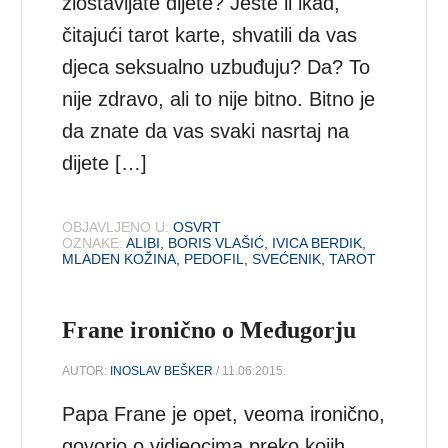
zlostavljate dijete? Jeste li ikad,
čitajući tarot karte, shvatili da vas
djeca seksualno uzbuđuju? Da? To
nije zdravo, ali to nije bitno. Bitno je
da znate da vas svaki nasrtaj na
dijete […]
OBJAVLJENO U:
OSVRT
OZNAKE:
ALIBI
,
BORIS VLAŠIĆ
,
IVICA BERDIK
,
MLADEN KOŽINA
,
PEDOFIL
,
SVEĆENIK
,
TAROT
Frane ironično o Međugorju
AUTOR:
INOSLAV BEŠKER
/ 11.06.2015.
Papa Frane je opet, veoma ironično,
govorio o vidjeocima preko kojih,