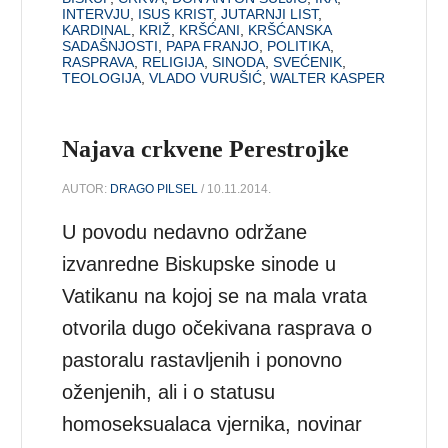
INTERVJU
,
ISUS KRIST
,
JUTARNJI LIST
,
KARDINAL
,
KRIŽ
,
KRŠĆANI
,
KRŠĆANSKA
SADAŠNJOSTI
,
PAPA FRANJO
,
POLITIKA
,
RASPRAVA
,
RELIGIJA
,
SINODA
,
SVEĆENIK
,
TEOLOGIJA
,
VLADO VURUŠIĆ
,
WALTER KASPER
Najava crkvene Perestrojke
AUTOR:
DRAGO PILSEL
/ 10.11.2014.
U povodu nedavno održane
izvanredne Biskupske sinode u
Vatikanu na kojoj se na mala vrata
otvorila dugo očekivana rasprava o
pastoralu rastavljenih i ponovno
oženjenih, ali i o statusu
homoseksualaca vjernika, novinar