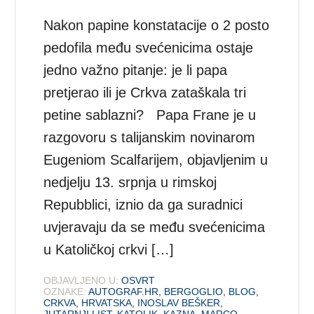
Nakon papine konstatacije o 2 posto
pedofila među svećenicima ostaje
jedno važno pitanje: je li papa
pretjerao ili je Crkva zataškala tri
petine sablazni? Papa Frane je u
razgovoru s talijanskim novinarom
Eugeniom Scalfarijem, objavljenim u
nedjelju 13. srpnja u rimskoj
Repubblici, iznio da ga suradnici
uvjeravaju da se među svećenicima
u Katoličkoj crkvi […]
OBJAVLJENO U:
OSVRT
OZNAKE:
AUTOGRAF.HR
,
BERGOGLIO
,
BLOG
,
CRKVA
,
HRVATSKA
,
INOSLAV BEŠKER
,