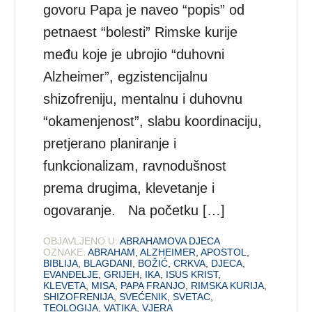
govoru Papa je naveo “popis” od
petnaest “bolesti” Rimske kurije
među koje je ubrojio “duhovni
Alzheimer”, egzistencijalnu
shizofreniju, mentalnu i duhovnu
“okamenjenost”, slabu koordinaciju,
pretjerano planiranje i
funkcionalizam, ravnodušnost
prema drugima, klevetanje i
ogovaranje. Na početku […]
OBJAVLJENO U:
ABRAHAMOVA DJECA
OZNAKE:
ABRAHAM
,
ALZHEIMER
,
APOSTOL
,
BIBLIJA
,
BLAGDANI
,
BOŽIĆ
,
CRKVA
,
DJECA
,
EVANĐELJE
,
GRIJEH
,
IKA
,
ISUS KRIST
,
KLEVETA
,
MISA
,
PAPA FRANJO
,
RIMSKA KURIJA
,
SHIZOFRENIJA
,
SVEĆENIK
,
SVETAC
,
TEOLOGIJA
,
VATIKA
,
VJERA