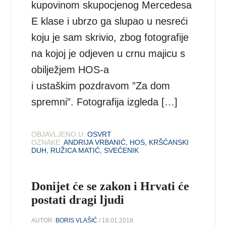
kupovinom skupocjenog Mercedesa
E klase i ubrzo ga slupao u nesreći
koju je sam skrivio, zbog fotografije
na kojoj je odjeven u crnu majicu s
obilježjem HOS-a
i ustaškim pozdravom ”Za dom
spremni”. Fotografija izgleda […]
OBJAVLJENO U:
OSVRT
OZNAKE:
ANDRIJA VRBANIĆ
,
HOS
,
KRŠĆANSKI
DUH
,
RUŽICA MATIĆ
,
SVEĆENIK
Donijet će se zakon i Hrvati će
postati dragi ljudi
AUTOR:
BORIS VLAŠIĆ
/ 18.01.2018.