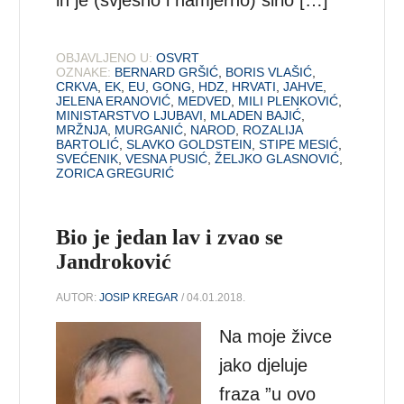
OBJAVLJENO U:
OSVRT
OZNAKE:
BERNARD GRŠIĆ
,
BORIS VLAŠIĆ
,
CRKVA
,
EK
,
EU
,
GONG
,
HDZ
,
HRVATI
,
JAHVE
,
JELENA ERANOVIĆ
,
MEDVED
,
MILI PLENKOVIĆ
,
MINISTARSTVO LJUBAVI
,
MLADEN BAJIĆ
,
MRŽNJA
,
MURGANIĆ
,
NAROD
,
ROZALIJA
BARTOLIĆ
,
SLAVKO GOLDSTEIN
,
STIPE MESIĆ
,
SVEĆENIK
,
VESNA PUSIĆ
,
ŽELJKO GLASNOVIĆ
,
ZORICA GREGURIĆ
Bio je jedan lav i zvao se
Jandroković
AUTOR:
JOSIP KREGAR
/ 04.01.2018.
Na moje živce
jako djeluje
fraza ”u ovo