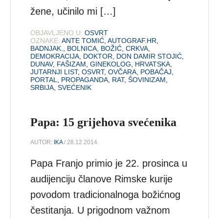
žene, učinilo mi […]
OBJAVLJENO U:
OSVRT
OZNAKE:
ANTE TOMIĆ
,
AUTOGRAF.HR
,
BADNJAK.
,
BOLNICA
,
BOŽIĆ
,
CRKVA
,
DEMOKRACIJA
,
DOKTOR
,
DON DAMIR STOJIĆ
,
DUNAV
,
FAŠIZAM
,
GINEKOLOG
,
HRVATSKA
,
JUTARNJI LIST
,
OSVRT
,
OVČARA
,
POBAČAJ
,
PORTAL
,
PROPAGANDA
,
RAT
,
ŠOVINIZAM
,
SRBIJA
,
SVEĆENIK
Papa: 15 grijehova svećenika
AUTOR:
IKA
/ 28.12.2014.
Papa Franjo primio je 22. prosinca u
audijenciju članove Rimske kurije
povodom tradicionalnoga božićnog
čestitanja. U prigodnom važnom