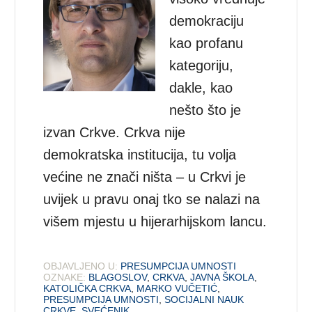
demokraciju
kao profanu
kategoriju,
dakle, kao
nešto što je
izvan Crkve. Crkva nije
demokratska institucija, tu volja
većine ne znači ništa – u Crkvi je
uvijek u pravu onaj tko se nalazi na
višem mjestu u hijerarhijskom lancu.
OBJAVLJENO U:
PRESUMPCIJA UMNOSTI
OZNAKE:
BLAGOSLOV
,
CRKVA
,
JAVNA ŠKOLA
,
KATOLIČKA CRKVA
,
MARKO VUČETIĆ
,
PRESUMPCIJA UMNOSTI
,
SOCIJALNI NAUK
CRKVE
,
SVEĆENIK