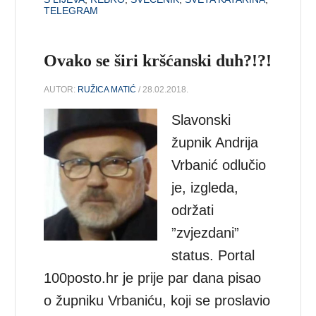
TELEGRAM
Ovako se širi kršćanski duh?!?!
AUTOR:
RUŽICA MATIĆ
/ 28.02.2018.
Slavonski
župnik Andrija
Vrbanić odlučio
je, izgleda,
održati
”zvjezdani”
status. Portal
100posto.hr je prije par dana pisao
o župniku Vrbaniću, koji se proslavio