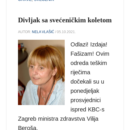
Divljak sa svećeničkim koletom
AUTOR:
NELA VLAŠIĆ
/ 05.10.2021.
Odlazi! Izdaja!
Fašizam! Ovim
odreda teškim
riječima
dočekali su u
ponedjeljak
prosvjednici
ispred KBC-s
Zagreb ministra zdravstva Vilija
Beroša.