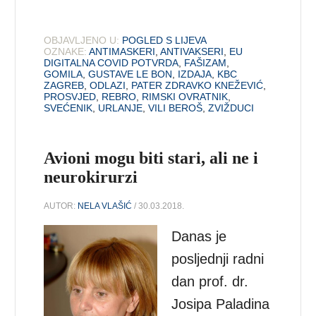
OBJAVLJENO U:
POGLED S LIJEVA
OZNAKE:
ANTIMASKERI
,
ANTIVAKSERI
,
EU
DIGITALNA COVID POTVRDA
,
FAŠIZAM
,
GOMILA
,
GUSTAVE LE BON
,
IZDAJA
,
KBC
ZAGREB
,
ODLAZI
,
PATER ZDRAVKO KNEŽEVIĆ
,
PROSVJED
,
REBRO
,
RIMSKI OVRATNIK
,
SVEĆENIK
,
URLANJE
,
VILI BEROŠ
,
ZVIŽDUCI
Avioni mogu biti stari, ali ne i
neurokirurzi
AUTOR:
NELA VLAŠIĆ
/ 30.03.2018.
Danas je
posljednji radni
dan prof. dr.
Josipa Paladina