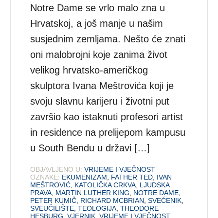
Notre Dame se vrlo malo zna u
Hrvatskoj, a još manje u našim
susjednim zemljama. Nešto će znati
oni malobrojni koje zanima život
velikog hrvatsko-američkog
skulptora Ivana Meštrovića koji je
svoju slavnu karijeru i životni put
završio kao istaknuti profesori artist
in residence na prelijepom kampusu
u South Bendu u državi […]
OBJAVLJENO U:
VRIJEME I VJEČNOST
OZNAKE:
EKUMENIZAM
,
FATHER TED
,
IVAN
MEŠTROVIĆ
,
KATOLIČKA CRKVA
,
LJUDSKA
PRAVA
,
MARTIN LUTHER KING
,
NOTRE DAME
,
PETER KUMIČ
,
RICHARD MCBRIAN
,
SVEĆENIK
,
SVEUČILIŠTE
,
TEOLOGIJA
,
THEODORE
HESBURG
,
VJERNIK
,
VRIJEME I VJEČNOST