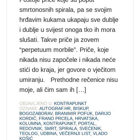
smrtonosnih spirala, pa se svojim
hrđavim kukama ukapaju sve dublje
i dublje u svijest onoga tko ih mora
slušati. Takve priče ja zovem
“perpetuum morbile”. Priče, koje
nikada nisu započele i nikada neće
stići do kraja, jer govore o vječitom
umiranju. Prethodne rečenice nisu
moje, ali čim sam ih […]
OBJAVLJENO U:
KONTRAPUNKT
OZNAKE:
AUTOGRAF.HR
,
BISKUP
,
BOGOZABORAV
,
BRANIMIR POFUK
,
DARIJO
KORDIĆ
,
FRANO PRCELA
,
HRVATSKA
,
KOLUMNA
,
KONTRAPUNKT
,
PORTAL
,
REDOVNIK
,
SMRT
,
SPIRALA
,
SVEĆENIK
,
TEOLOG
,
UDBINA
,
VEČERNJI LIST
,
VLADO
KOŠIĆ