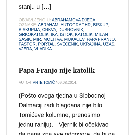
stanju u […]
OBJAVLJENO U:
ABRAHAMOVA DJECA
OZNAKE:
ABRAHAM
,
AUTOGRAF.HR
,
BISKUP
,
BISKUPIJA
,
CRKVA
,
DUBROVNIK
,
GRKOKATOLIK
,
IKA
,
ISTOK
,
KATOLIK
,
MILAN
ŠAŠIK
,
MIR
,
MOLITVA
,
MUKAČEV
,
PAPA FRANJO
,
PASTOR
,
PORTAL
,
SVEĆENIK
,
UKRAJINA
,
UŽAS
,
VJERA
,
VLADIKA
Papa Franjo nije katolik
AUTOR:
ANTE TOMIĆ
/ 09.08.2014.
(Pošto ovoga tjedna u Slobodnoj
Dalmaciji radi blagdana nije bilo
Tomićeve kolumne, prenosimo
jednu raniju). Vjernik bi očekivao
da papa zna sve odgovore, da bi ga