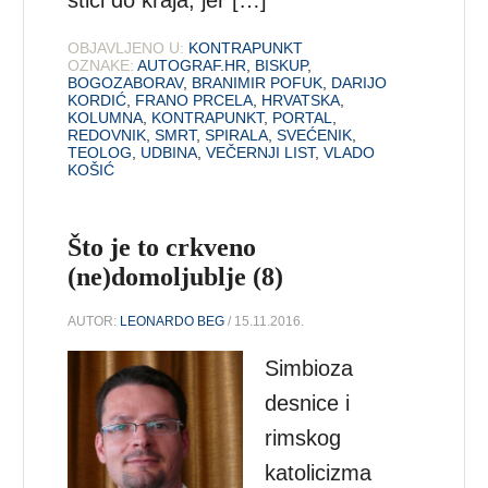
stići do kraja, jer […]
OBJAVLJENO U:
KONTRAPUNKT
OZNAKE:
AUTOGRAF.HR
,
BISKUP
,
BOGOZABORAV
,
BRANIMIR POFUK
,
DARIJO
KORDIĆ
,
FRANO PRCELA
,
HRVATSKA
,
KOLUMNA
,
KONTRAPUNKT
,
PORTAL
,
REDOVNIK
,
SMRT
,
SPIRALA
,
SVEĆENIK
,
TEOLOG
,
UDBINA
,
VEČERNJI LIST
,
VLADO
KOŠIĆ
Što je to crkveno
(ne)domoljublje (8)
AUTOR:
LEONARDO BEG
/ 15.11.2016.
Simbioza
desnice i
rimskog
katolicizma