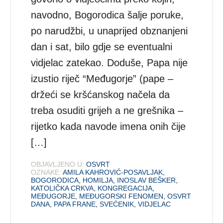
navodno, Bogorodica šalje poruke,
po narudžbi, u unaprijed obznanjeni
dan i sat, bilo gdje se eventualni
vidjelac zatekao. Doduše, Papa nije
izustio riječ “Međugorje” (pape –
držeći se kršćanskog načela da
treba osuditi grijeh a ne grešnika –
rijetko kada navode imena onih čije
[…]
OBJAVLJENO U:
OSVRT
OZNAKE:
AMILA KAHROVIĆ-POSAVLJAK
,
BOGORODICA
,
HOMILJA
,
INOSLAV BEŠKER
,
KATOLIČKA CRKVA
,
KONGREGACIJA
,
MEĐUGORJE
,
MEĐUGORSKI FENOMEN
,
OSVRT
DANA
,
PAPA FRANE
,
SVEĆENIK
,
VIDJELAC