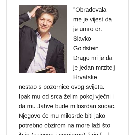
”Obradovala
me je vijest da
je umro dr.
Slavko
Goldstein.
Drago mi je da
je jedan mrzitelj
Hrvatske
nestao s pozornice ovog svijeta.
Ipak mu od srca želim pokoj vječni i
da mu Jahve bude milosrdan sudac.
Njegovo će mu milosrđe biti jako
potrebno obzirom na more laži što
ih je (svjesno i namjerno) širio […]