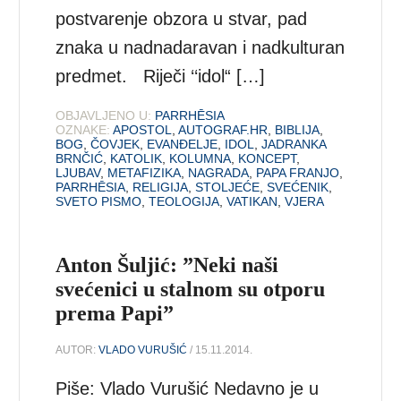
postvarenje obzora u stvar, pad
znaka u nadnadaravan i nadkulturan
predmet. Riječi ‘‘idol“ […]
OBJAVLJENO U:
PARRHĒSIA
OZNAKE:
APOSTOL
,
AUTOGRAF.HR
,
BIBLIJA
,
BOG
,
ČOVJEK
,
EVANĐELJE
,
IDOL
,
JADRANKA
BRNČIĆ
,
KATOLIK
,
KOLUMNA
,
KONCEPT
,
LJUBAV
,
METAFIZIKA
,
NAGRADA
,
PAPA FRANJO
,
PARRHĒSIA
,
RELIGIJA
,
STOLJEĆE
,
SVEĆENIK
,
SVETO PISMO
,
TEOLOGIJA
,
VATIKAN
,
VJERA
Anton Šuljić: ”Neki naši
svećenici u stalnom su otporu
prema Papi”
AUTOR:
VLADO VURUŠIĆ
/ 15.11.2014.
Piše: Vlado Vurušić Nedavno je u