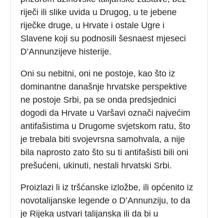
riječi ili slike uvida u Drugog, u te jebene
riječke druge, u Hrvate i ostale Ugre i
Slavene koji su podnosili šesnaest mjeseci
D’Annunzijeve histerije.
Oni su nebitni, oni ne postoje, kao što iz
dominantne današnje hrvatske perspektive
ne postoje Srbi, pa se onda predsjednici
dogodi da Hrvate u Varšavi označi najvećim
antifašistima u Drugome svjetskom ratu, što
je trebala biti svojevrsna samohvala, a nije
bila naprosto zato što su ti antifašisti bili oni
prešućeni, ukinuti, nestali hrvatski Srbi.
Proizlazi li iz tršćanske izložbe, ili općenito iz
novotalijanske legende o D’Annunziju, to da
je Rijeka ustvari talijanska ili da bi u