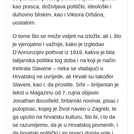
kao prasca, doživljava politički, ideološki i
duhovno bliskim, kao i Viktora Orbána,
uostalom.
O tome što se može vidjeti na izložbi, ali i, što
je vjerojatno i važnije, kako je izgledao
D’Annunzijev pothvat iz 1919, kakva je bila
talijanska politika tog doba i na koji je način
tretirala Slavene – neka se vladajući u
Hrvatskoj ne uvrijede, ali Hrvati su također
Slaveni, kao i, da prostite, Srbi – briljantan je
tekst u Magazinu od 7. rujna objavio
Jonathan Bousfield, britanski novinar, pisac i
putopisac, kojeg je život naveo u Zagreb, te
ga uputio na hrvatsku kulturu, što bi, i to da
se razumijemo, da je u Hrvatskoj pismenih, i
da hrvatski politički i ini prvaci doista vole i