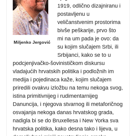
1919, odlično dizajniranu i
postavljenu u
veličanstvenim prostorima
bivše peškarije, prvo što
mi na um pada je ovo: da
Miljenko Jergović
su kojim slučajem Srbi, ili
Srbijanci, kako se to u
podcjenjivačko-šovinističkom diskursu
vladajućih hrvatskih politika i podložnih im
medija i pojedinaca kaže, kojim slučajem
priredili ovakvu izložbu na temu nekoga svog,
istina primitivnijeg i rudimentarnijeg
Danuncija,
i njegova stvarnog ili metaforičnog
osvajanja nekoga danas hrvatskog grada,
nadigla bi se do Bruxellesa i New Yorka sva
hrvatska politika, kako desna tako i lijeva, u