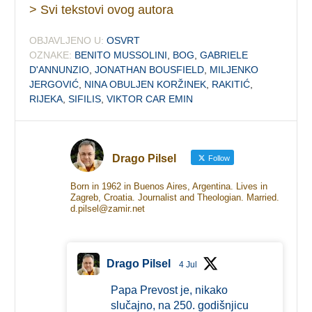
> Svi tekstovi ovog autora
OBJAVLJENO U:
OSVRT
OZNAKE:
BENITO MUSSOLINI
,
BOG
,
GABRIELE
D'ANNUNZIO
,
JONATHAN BOUSFIELD
,
MILJENKO
JERGOVIĆ
,
NINA OBULJEN KORŽINEK
,
RAKITIĆ
,
RIJEKA
,
SIFILIS
,
VIKTOR CAR EMIN
Drago Pilsel
Follow
Born in 1962 in Buenos Aires, Argentina. Lives in
Zagreb, Croatia. Journalist and Theologian. Married.
d.pilsel@zamir.net
Drago Pilsel
4 Jul
Papa Prevost je, nikako
slučajno, na 250. godišnjicu