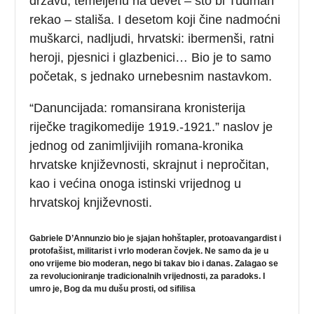
državu, temeljenu na devet – što bi Tuđman
rekao – stališa. I desetom koji čine nadmoćni
muškarci, nadljudi, hrvatski: ibermenši, ratni
heroji, pjesnici i glazbenici… Bio je to samo
početak, s jednako urnebesnim nastavkom.
“Danuncijada: romansirana kronisterija
riječke tragikomedije 1919.-1921.” naslov je
jednog od zanimljivijih romana-kronika
hrvatske književnosti, skrajnut i nepročitan,
kao i većina onoga istinski vrijednog u
hrvatskoj književnosti.
Gabriele D’Annunzio bio je sjajan hohštapler, protoavangardist i
protofašist, militarist i vrlo moderan čovjek. Ne samo da je u
ono vrijeme bio moderan, nego bi takav bio i danas. Zalagao se
za revolucioniranje tradicionalnih vrijednosti, za paradoks. I
umro je, Bog da mu dušu prosti, od sifilisa