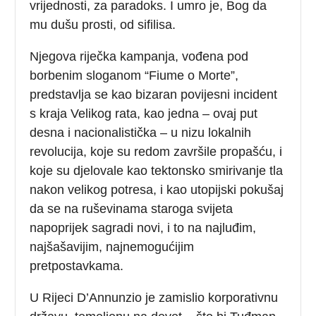
vrijednosti, za paradoks. I umro je, Bog da
mu dušu prosti, od sifilisa.
Njegova riječka kampanja, vođena pod
borbenim sloganom “Fiume o Morte”,
predstavlja se kao bizaran povijesni incident
s kraja Velikog rata, kao jedna – ovaj put
desna i nacionalistička – u nizu lokalnih
revolucija, koje su redom završile propašću, i
koje su djelovale kao tektonsko smirivanje tla
nakon velikog potresa, i kao utopijski pokušaj
da se na ruševinama staroga svijeta
napoprijek sagradi novi, i to na najluđim,
najšašavijim, najnemogućijim
pretpostavkama.
U Rijeci D’Annunzio je zamislio korporativnu