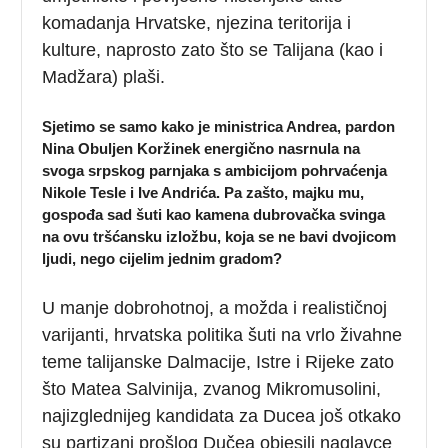
komadanja Hrvatske, njezina teritorija i
kulture, naprosto zato što se Talijana (kao i
Madžara) plaši.
Sjetimo se samo kako je ministrica Andrea, pardon
Nina Obuljen Koržinek energično nasrnula na
svoga srpskog parnjaka s ambicijom pohrvaćenja
Nikole Tesle i Ive Andrića. Pa zašto, majku mu,
gospođa sad šuti kao kamena dubrovačka svinga
na ovu tršćansku izložbu, koja se ne bavi dvojicom
ljudi, nego cijelim jednim gradom?
U manje dobrohotnoj, a možda i realističnoj
varijanti, hrvatska politika šuti na vrlo živahne
teme talijanske Dalmacije, Istre i Rijeke zato
što Matea Salvinija, zvanog Mikromusolini,
najizglednijeg kandidata za Ducea još otkako
su partizani prošlog Dučea objesili naglavce