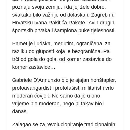
poznaju svoju zemlju, i da joj žele dobro,
svakako bilo važnije od dolaska u Zagreb i u
Hrvatsku Ivana Rakitića Rakete i svih drugih
športskih prvaka i šampiona puke tjelesnosti.
Pamet je ljudska, međutim, ograničena, za
razliku od gluposti koja je bezgranična. Pa
trči od gola do gola, od korner zastavice do
korner zastavice…
Gabriele D’Annunzio bio je sjajan hohštapler,
protoavangardist i protofašist, militarist i vrlo
moderan čovjek. Ne samo da je u ono
vrijeme bio moderan, nego bi takav bio i
danas.
Zalagao se za revolucioniranje tradicionalnih