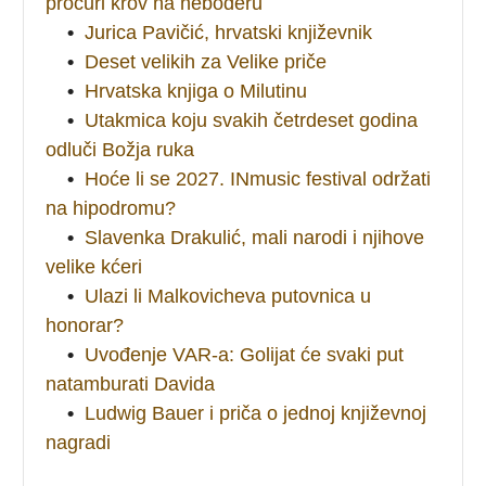
procuri krov na neboderu
•
Jurica Pavičić, hrvatski književnik
•
Deset velikih za Velike priče
•
Hrvatska knjiga o Milutinu
•
Utakmica koju svakih četrdeset godina
odluči Božja ruka
•
Hoće li se 2027. INmusic festival održati
na hipodromu?
•
Slavenka Drakulić, mali narodi i njihove
velike kćeri
•
Ulazi li Malkovicheva putovnica u
honorar?
•
Uvođenje VAR-a: Golijat će svaki put
natamburati Davida
•
Ludwig Bauer i priča o jednoj književnoj
nagradi