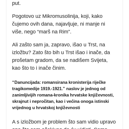
put.
Pogotovo uz Mikromusolinija, koji, kako
čujemo ovih dana, najavljuje, ni manje ni
više, nego “marš na Rim”.
Ali zašto sam ja, zapravo, išao u Trst, na
izložbu? Zato što bih u Trst išao i inače, da
prošetam gradom, da se nadišem Svijeta,
kao što to i inače činim.
“Danuncijada: romansirana kronisterija riječke
tragikomedije 1919.-1921.” naslov je jednog od
zanimljivijih romana-kronika hrvatske književnosti,
skrajnut i nepročitan, kao i većina onoga istinski
vrijednog u hrvatskoj književnosti
A s izložbom je problem što sam vidio upravo