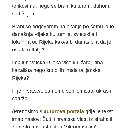
tenkovima, nego se brani kulturom, duhom,
sadržajem.
Brani se odgovorom na pitanje po čemu je to
današnja Rijeka kulturnija, svjetskija i
lokalnija od Rijeke kakva bi danas bila da je
ostala u Italiji?
Ima li hrvatska Rijeka više knjižara, kina i
kazališta nego što bi ih imala talijanska
Rijeka?
Ili je hrvatstvo samome sebi smisao, ukras i
sadržaj.
(Prenosimo s
autorova portala
gdje je tekst
imao naslov: Šuti li hrvatska vlast iz straha ili
zato što misli isto što i Mikromusolini).