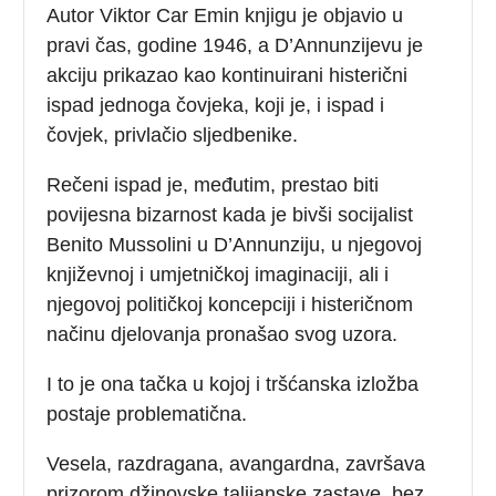
Autor Viktor Car Emin knjigu je objavio u
pravi čas, godine 1946, a D’Annunzijevu je
akciju prikazao kao kontinuirani histerični
ispad jednoga čovjeka, koji je, i ispad i
čovjek, privlačio sljedbenike.
Rečeni ispad je, međutim, prestao biti
povijesna bizarnost kada je bivši socijalist
Benito Mussolini u D’Annunziju, u njegovoj
književnoj i umjetničkoj imaginaciji, ali i
njegovoj političkoj koncepciji i histeričnom
načinu djelovanja pronašao svog uzora.
I to je ona tačka u kojoj i tršćanska izložba
postaje problematična.
Vesela, razdragana, avangardna, završava
prizorom džinovske talijanske zastave, bez