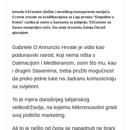
Između tršćanske izložbe i nevelikog transparenta navijača
Crvene zvezde na kvalifikacijama za Ligu prvaka “Dogodine u
Kninu” razlika je samo u šansama za pobjedu. Tršćanske su
šanse nemjerljivo veće, što onda hrvatsku šutnju čini još
glasnijom
Gabriele D’Annunzio Hrvate je vidio kao
podunavski narod, koji nema ništa s
Dalmacijom i Mediteranom, osim što mu, kao
i drugim Slavenima, treba pružiti mogućnost
da preko jedne luke na Jadranu komuniciraju
sa svijetom.
To je mjera današnjeg talijanskog
velikodržavlja, na kojemu Mikromusolini gradi
svoj politički marketing.
Ali to je nešto od čega se napadnuti ne brani