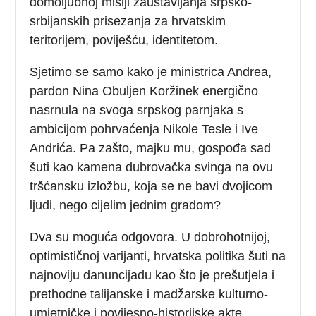
domoljubnoj misiji zaustavljanja srpsko-
srbijanskih prisezanja za hrvatskim
teritorijem, poviješću, identitetom.
Sjetimo se samo kako je ministrica Andrea,
pardon Nina Obuljen Koržinek energično
nasrnula na svoga srpskog parnjaka s
ambicijom pohrvaćenja Nikole Tesle i Ive
Andrića. Pa zašto, majku mu, gospođa sad
šuti kao kamena dubrovačka svinga na ovu
tršćansku izložbu, koja se ne bavi dvojicom
ljudi, nego cijelim jednim gradom?
Dva su moguća odgovora. U dobrohotnijoj,
optimističnoj varijanti, hrvatska politika šuti na
najnoviju danuncijadu kao što je prešutjela i
prethodne talijanske i madžarske kulturno-
umjetničke i povijesno-historijske akte