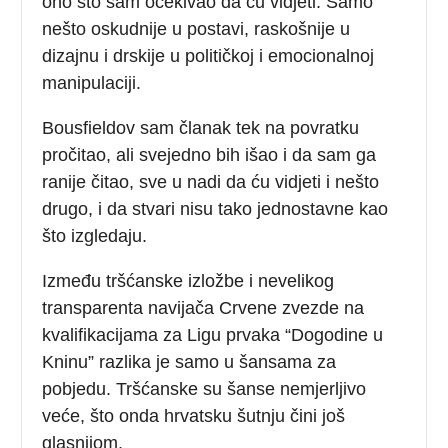
ono što sam očekivao da ću vidjeti. Samo
nešto oskudnije u postavi, raskošnije u
dizajnu i drskije u političkoj i emocionalnoj
manipulaciji.
Bousfieldov sam članak tek na povratku
pročitao, ali svejedno bih išao i da sam ga
ranije čitao, sve u nadi da ću vidjeti i nešto
drugo, i da stvari nisu tako jednostavne kao
što izgledaju.
Između tršćanske izložbe i nevelikog
transparenta navijača Crvene zvezde na
kvalifikacijama za Ligu prvaka “Dogodine u
Kninu” razlika je samo u šansama za
pobjedu. Tršćanske su šanse nemjerljivo
veće, što onda hrvatsku šutnju čini još
glasnijom.