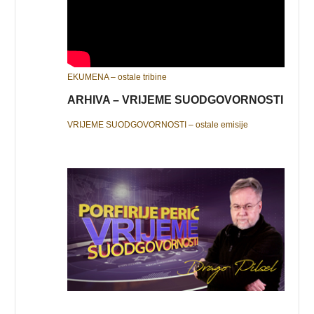
EKUMENA – ostale tribine
ARHIVA – VRIJEME SUODGOVORNOSTI
VRIJEME SUODGOVORNOSTI – ostale emisije