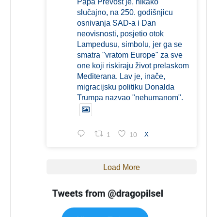
Papa Prevost je, nikako
slučajno, na 250. godišnjicu
osnivanja SAD-a i Dan
neovisnosti, posjetio otok
Lampedusu, simbolu, jer ga se
smatra "vratom Europe" za sve
one koji riskiraju život prelaskom
Mediterana. Lav je, inače,
migracijsku politiku Donalda
Trumpa nazvao "nehumanom".
1
10
X
Load More