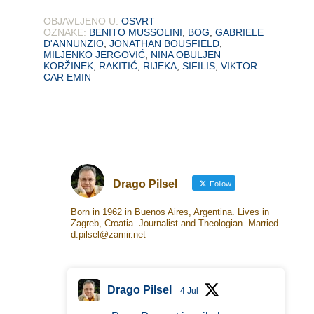
OBJAVLJENO U:
OSVRT
OZNAKE:
BENITO MUSSOLINI
,
BOG
,
GABRIELE
D'ANNUNZIO
,
JONATHAN BOUSFIELD
,
MILJENKO JERGOVIĆ
,
NINA OBULJEN
KORŽINEK
,
RAKITIĆ
,
RIJEKA
,
SIFILIS
,
VIKTOR
CAR EMIN
Drago Pilsel
Follow
Born in 1962 in Buenos Aires, Argentina. Lives in
Zagreb, Croatia. Journalist and Theologian. Married.
d.pilsel@zamir.net
Drago Pilsel
4 Jul