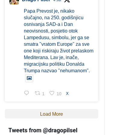
4 Jul
Papa Prevost je, nikako
slučajno, na 250. godišnjicu
osnivanja SAD-a i Dan
neovisnosti, posjetio otok
Lampedusu, simbolu, jer ga se
smatra "vratom Europe" za sve
one koji riskiraju život prelaskom
Mediterana. Lav je, inače,
migracijsku politiku Donalda
Trumpa nazvao "nehumanom".
1
10
X
Load More